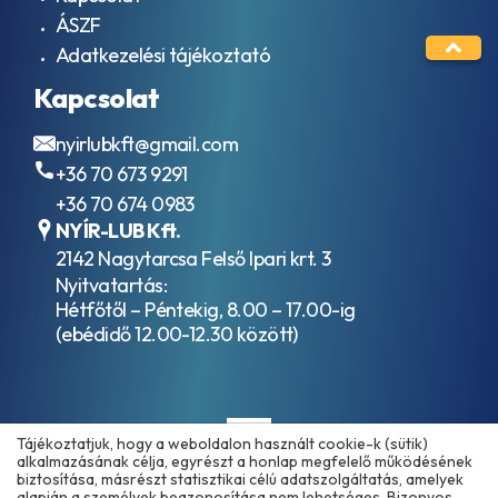
ÁSZF
Adatkezelési tájékoztató
Kapcsolat
nyirlubkft@gmail.com
+36 70 673 9291
+36 70 674 0983
NYÍR-LUB Kft.
2142 Nagytarcsa Felső Ipari krt. 3
Nyitvatartás:
Hétfőtől – Péntekig, 8.00 – 17.00-ig
(ebédidő 12.00-12.30 között)
Tájékoztatjuk, hogy a weboldalon használt cookie-k (sütik)
alkalmazásának célja, egyrészt a honlap megfelelő működésének
biztosítása, másrészt statisztikai célú adatszolgáltatás, amelyek
alapján a személyek beazonosítása nem lehetséges. Bizonyos