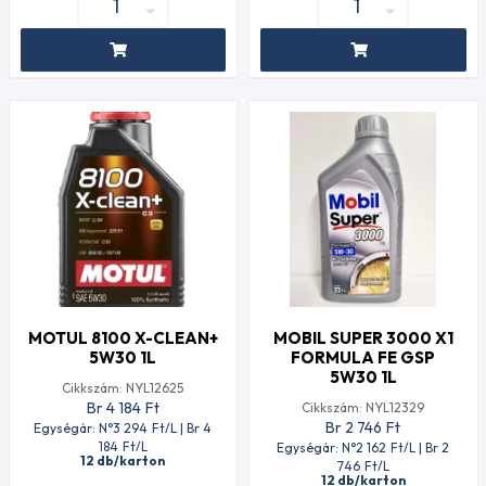
MOTUL 8100 X-CLEAN+
MOBIL SUPER 3000 X1
5W30 1L
FORMULA FE GSP
5W30 1L
Cikkszám: NYL12625
Br 4 184
Ft
Cikkszám: NYL12329
Br 2 746
Ft
Egységár: N°3 294
Ft
/L | Br 4
184
Ft
/L
Egységár: N°2 162
Ft
/L | Br 2
12 db/karton
746
Ft
/L
12 db/karton