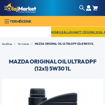
TERMÉKEINK
NYÁRI LEÁLLÁS MIATT CÉGÜNK 2026. AUG
Kezdőlap
Termékek
MAZDA ORIGINAL OIL ULTRA DPF (12x1) 5W30 1L
MAZDA ORIGINAL OIL ULTRA DPF
(12x1) 5W30 1L