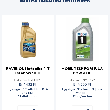
Ehhez hasonló termékek
RAVENOL Motobike 4-T
MOBIL 1 ESP FORMULA
Ester 5W30 1L
P 5W30 1L
Cikkszám: NYL15890
Cikkszám: NYL12398
Br 4 432
Ft
Br 4 250
Ft
Egységár: N°3 489
Ft
/L | Br 4
Egységár: N°3 346
Ft
/L | Br 4
432
Ft
/L
250
Ft
/L
12 db/karton
12 db/karton