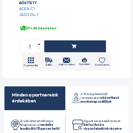
BŐVÍTETT:
ACEA C1
JASO DL-1
50+ db készleten
Nyomtatás
Küldés e-mailben
Szállítás
Kedvencekhez
Összehasonlítás
A 13 óráig beérkező
Minden a partnereink
rendeléseket
a következő
érdekében
munkanap szállítjuk
Áruátvételi lehetőség a
Egyedi kereskedői árakat
telephelyen a
rendelés
biztosítunk a
leadásától 15 percen belül
viszonteladóink részére