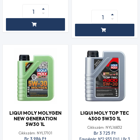
LIQUI MOLY MOLYGEN
LIQUI MOLY TOP TEC
NEW GENERATION
4300 5W30 1L
5W30 1L
Cikkszám: NYL16832
Br 3 725
Ft
Cikkszám: NYL17101
Br 3 984
Ft
Egységár: N°2 933
Ft
/L | Br 3