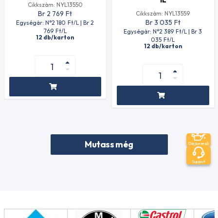
Cikkszám: NYL13550
Br 2 769
Ft
Cikkszám: NYL13559
Br 3 035
Ft
Egységár: N°2 180
Ft
/L | Br 2
769
Ft
/L
Egységár: N°2 389
Ft
/L | Br 3
12 db/karton
035
Ft
/L
12 db/karton
Mutass még
Olajkereső
Support