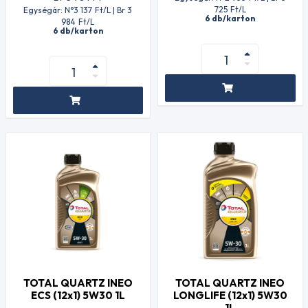
725
Ft
/L
Egységár: N°3 137
Ft
/L | Br 3
6 db/karton
984
Ft
/L
6 db/karton
TOTAL QUARTZ INEO
TOTAL QUARTZ INEO
ECS (12x1) 5W30 1L
LONGLIFE (12x1) 5W30
1L