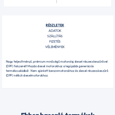
RÉSZLETEK
ADATOK
SZÁLLÍTÁS
FIZETÉS
VÉLEMÉNYEK
Nagy teljesítményű, prémium minőségű motorolaj diesel részecskeszűrővel
(DPF) felszerelt Mazda diesel motorokhoz a legújabbi generációs
termékcsaládból . Nem ajánlott benzinmotorokhoz és diesel részecskeszűrő
(DPF) nélküli dieselmotorokhoz.