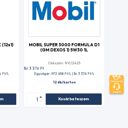
(12x1)
MOBIL SUPER 3000 FORMULA D1
(GM DEXOS 1) 5W30 1L
Cikkszám: NYL12425
Br 3 376
Ft
4
Ft
/L
Egységár: N°2 658
Ft
/L | Br 3 376
Ft
/L
Olajkereső
12 db/karton
Support
em
Kosárba teszem