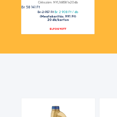
Cikkszám: NYL16858 1x20db
Br 58 141
Ft
Br. 2 957
Ft
Br. 2 908
Ft
/ db
(Megtakarítás. 991
Ft
)
20 db/karton
ELFOGYOTT