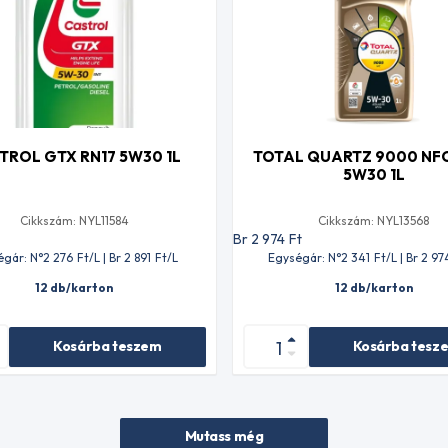
TROL GTX RN17 5W30 1L
TOTAL QUARTZ 9000 NFC 
5W30 1L
Cikkszám: NYL11584
Cikkszám: NYL13568
t
Br 2 974
Ft
égár: N°2 276
Ft
/L | Br 2 891
Ft
/L
Egységár: N°2 341
Ft
/L | Br 2 97
12 db/karton
12 db/karton
Kosárba teszem
Kosárba tesz
Mutass még