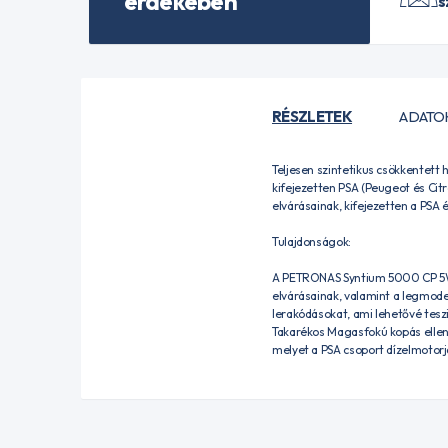
érdekében
s
RÉSZLETEK
ADATO
Teljesen szintetikus csökkentet
kifejezetten PSA (Peugeot és Ci
elvárásainak, kifejezetten a PSA 
Tulajdonságok:
A PETRONAS Syntium 5000 CP 5W-
elvárásainak, valamint a legmode
lerakódásokat, ami lehetővé tes
Takarékos Magasfokú kopás elleni
melyet a PSA csoport dízelmotor