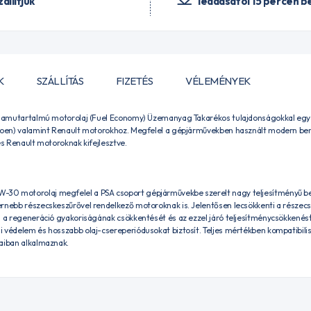
zállítjuk
leadásától 15 percen be
K
SZÁLLÍTÁS
FIZETÉS
VÉLEMÉNYEK
t hamutartalmú motorolaj (Fuel Economy) Üzemanyag Takarékos tulajdonságokkal egye
troen) valamint Renault motorokhoz. Megfelel a gépjárművekben használt modern be
és Renault motoroknak kifejlesztve.
30 motorolaj megfelel a PSA csoport gépjárművekbe szerelt nagy teljesítményű be
rnebb részecskeszűrővel rendelkező motoroknak is. Jelentősen lecsökkenti a részecs
zi a regeneráció gyakoriságának csökkentését és az ezzel járó teljesítménycsökkené
 védelem és hosszabb olaj-csereperiódusokat biztosít. Teljes mértékben kompatibilis
jaiban alkalmaznak.