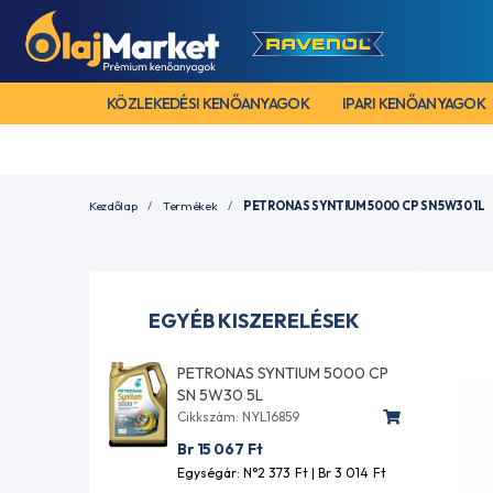
KÖZLEKEDÉSI KENŐANYAGOK
IPARI KENŐANYAGOK
Kezdőlap
Termékek
PETRONAS SYNTIUM 5000 CP SN 5W30 1L
EGYÉB KISZERELÉSEK
PETRONAS SYNTIUM 5000 CP
SN 5W30 5L
Cikkszám: NYL16859
Br 15 067
Ft
Egységár: N°2 373
Ft
| Br 3 014
Ft