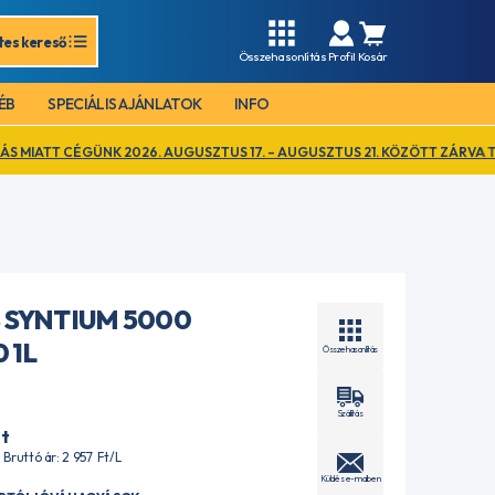
tes kereső
Összehasonlítás
Profil
Kosár
ÉB
SPECIÁLIS AJÁNLATOK
INFO
2026. AUGUSZTUS 17. – AUGUSZTUS 21. KÖZÖTT ZÁRVA TART. EZ IDŐ AL
 SYNTIUM 5000
 1L
Összehasonlítás
Szállítás
t
| Bruttó ár: 2 957
Ft
/L
Küldés e-mailben