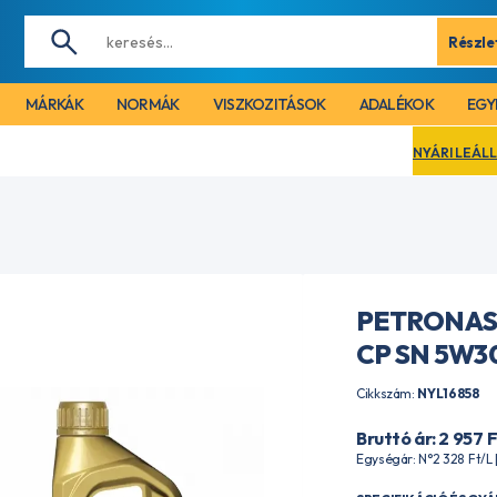
Részle
MÁRKÁK
NORMÁK
VISZKOZITÁSOK
ADALÉKOK
EGY
NYÁRI LEÁLLÁS MIATT CÉGÜNK 
PETRONAS
CP SN 5W30
Cikkszám:
NYL16858
Bruttó ár: 2 957
F
Egységár: N°2 328
Ft
/L 