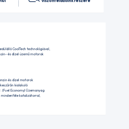
lül
viszonteladóink részére
dülálló CoolTech technológiával,
nzin- és dízel üzemű motorok
nzin és dízel motorok
keszűrőn kialakuló
st. (Fuel Economy) Üzemanyag
 mindenféle katalizátorral,