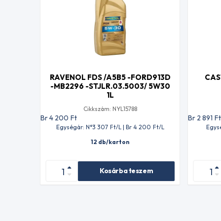
RAVENOL FDS /A5B5 -FORD913D
CAS
-MB2296 -STJLR.03.5003/ 5W30
1L
Cikkszám: NYL15788
Br 4 200
Ft
Br 2 891
F
Egységár: N°3 307
Ft
/L | Br 4 200
Ft
/L
Egys
12 db/karton
Kosárba teszem