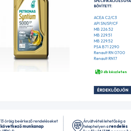
SPECIFIKÁCIÓ ÉS GY
BŐVÍTETT:
ACEA C2/C3
API SN/SP/CF
MB 226.52
MB 229.51
MB 229.52
PSA B71 2290
Renault RN 0700
Renault RN17
0 db készleten
ÉRDEKLŐDJÖN
 13 óráig beérkező rendeléseket
Áruátvételi lehetőség a
 következő munkanap
telephelyen a
rendelés