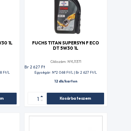
30 1L
FUCHS TITAN SUPERSYN F ECO
DT 5W30 1L
Cikkszám: NYL11371
Br 2 627
Ft
28
Ft
/L
Egységár: N°2 068
Ft
/L | Br 2 627
Ft
/L
12 db/karton
em
Kosárba teszem