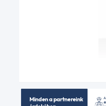
Minden a partnereink
A
a