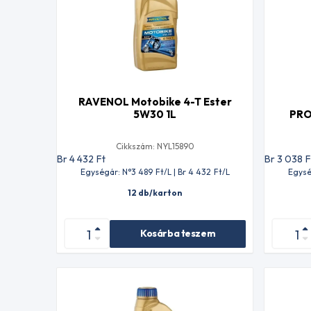
RAVENOL Motobike 4-T Ester
5W30 1L
PRO
Cikkszám: NYL15890
Br 4 432
Ft
Br 3 038
F
Egységár: N°3 489
Ft
/L | Br 4 432
Ft
/L
Egysé
12 db/karton
Kosárba teszem