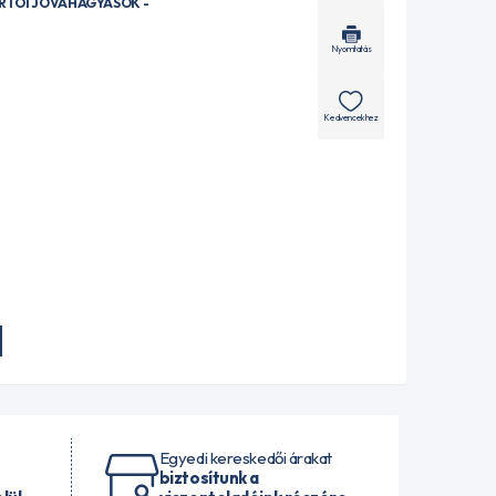
ÁRTÓI JÓVÁHAGYÁSOK -
Nyomtatás
Kedvencekhez
Egyedi kereskedői árakat
biztosítunk a