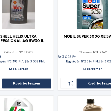
SHELL HELIX ULTRA
MOBIL SUPER 3000 XE 5W
FESSIONAL AG 5W30 1L
Cikkszám: NYL13390
Cikkszám: NYL12342
t
Br 3 028
Ft
gár: N°2 392
Ft
/L | Br 3 038
Ft
/L
Egységár: N°2 384
Ft
/L | Br 3 0
12 db/karton
12 db/karton
Kosárba teszem
Kosárba tesz