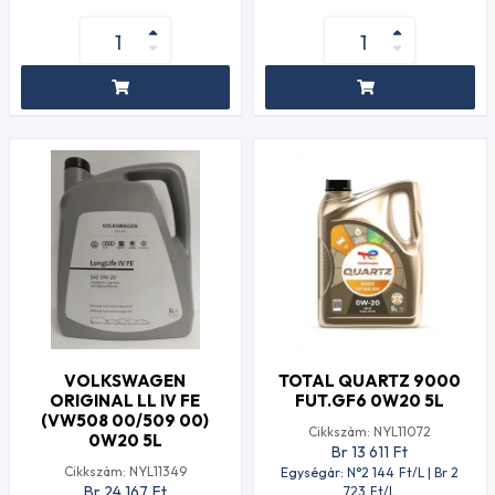
VOLKSWAGEN
TOTAL QUARTZ 9000
ORIGINAL LL IV FE
FUT.GF6 0W20 5L
(VW508 00/509 00)
Cikkszám: NYL11072
0W20 5L
Br 13 611
Ft
Cikkszám: NYL11349
Egységár: N°2 144
Ft
/L | Br 2
Br 24 167
Ft
723
Ft
/L