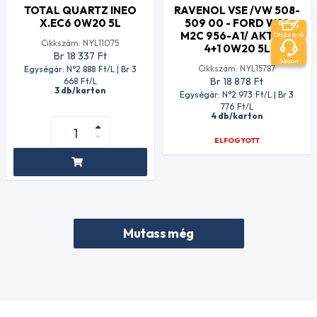
TOTAL QUARTZ INEO
RAVENOL VSE /VW 508-
X.EC6 0W20 5L
509 00 - FORD WSS
M2C 956-A1/ AKTION
Olajkereső
Cikkszám: NYL11075
4+1 0W20 5L
Br 18 337
Ft
Support
Cikkszám: NYL15787
Egységár: N°2 888
Ft
/L | Br 3
Br 18 878
Ft
668
Ft
/L
3 db/karton
Egységár: N°2 973
Ft
/L | Br 3
776
Ft
/L
4 db/karton
ELFOGYOTT
Mutass még