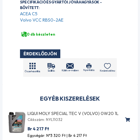
SPECIFIKÁCIÓ ÉS GYÁRTÓI JÓVÁHAGYÁSOK -
BŐVÍTETT:
ACEA C5
Volvo VCC RBS0-2AE
0 db készleten
ÉRDEKLŐDJÖN
Nyomtatás
Küldés e-mailben
Szállítás
Kedvencekhez
Összehasonlítás
EGYÉB KISZERELÉSEK
LIQUI MOLY SPECIAL TEC V (VOLVO) 0W20 1L
Cikkszám: NYL11032
Br 4 217
Ft
Egységár: N°3 320
Ft
| Br 4 217
Ft