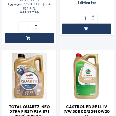
3 db/karton
Egységár: N°3 806
Ft
/L | Br 4
834
Ft
/L
3 db/karton
TOTAL QUARTZ INEO
CASTROL EDGE LL IV
XTRA FIRST(PSA B71
(VW 508 00/509) 0W20