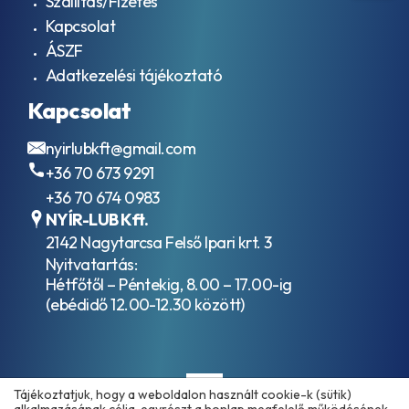
Szállítás/Fizetés
Kapcsolat
ÁSZF
Adatkezelési tájékoztató
Kapcsolat
nyirlubkft@gmail.com
+36 70 673 9291
+36 70 674 0983
NYÍR-LUB Kft.
2142 Nagytarcsa Felső Ipari krt. 3
Nyitvatartás:
Hétfőtől – Péntekig, 8.00 – 17.00-ig
(ebédidő 12.00-12.30 között)
Tájékoztatjuk, hogy a weboldalon használt cookie-k (sütik)