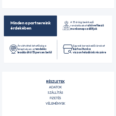
A 13 óráig beérkező
Minden a partnereink
rendeléseket
a következő
érdekében
munkanap szállítjuk
Áruátvételi lehetőség a
Egyedi kereskedői árakat
telephelyen a
rendelés
biztosítunk a
leadásától 15 percen belül
viszonteladóink részére
RÉSZLETEK
ADATOK
SZÁLLÍTÁS
FIZETÉS
VÉLEMÉNYEK