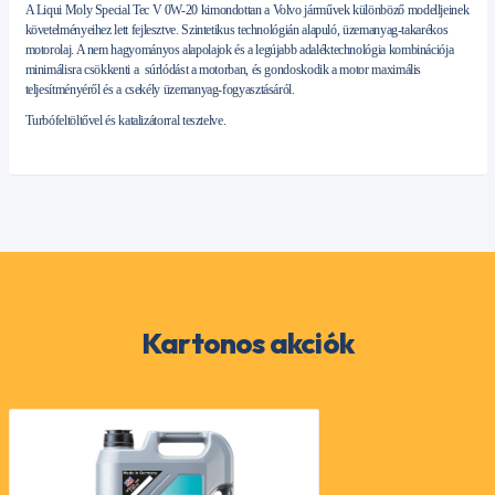
A Liqui Moly Special Tec V 0W-20 kimondottan a Volvo járművek különböző modelljeinek
követelményeihez lett fejlesztve. Szintetikus technológián alapuló, üzemanyag-takarékos
motorolaj. A nem hagyományos alapolajok és a legújabb adaléktechnológia kombinációja
minimálisra csökkenti a súrlódást a motorban, és gondoskodik a motor maximális
teljesítményéről és a csekély üzemanyag-fogyasztásáról.
Turbófeltöltővel és katalizátorral tesztelve.
Kartonos akciók