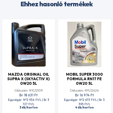
Ehhez hasonló termékek
MAZDA ORGINAL OIL
MOBIL SUPER 3000
SUPRA X (SKYACTIV X)
FORMULA RN17 FE
0W20 5L
0W20 5L
Cikkszám: NYL12109
Cikkszám: NYL12424
Br 18 631
Ft
Br 16 974
Ft
Egységár: N°2 934
Ft
/L | Br 3
Egységár: N°2 673
Ft
/L | Br 3
727
Ft
/L
395
Ft
/L
3 db/karton
4 db/karton