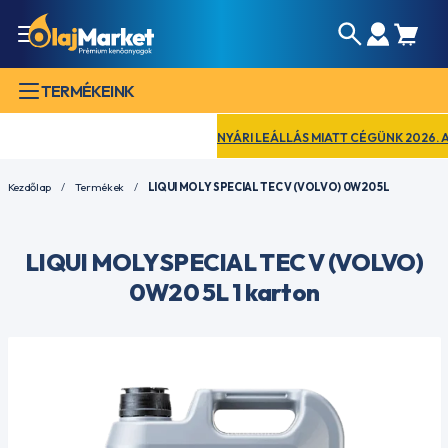
TERMÉKEINK
NYÁRI LEÁLLÁS MIATT CÉGÜNK 2026. AUGU
Kezdőlap
Termékek
LIQUI MOLY SPECIAL TEC V (VOLVO) 0W20 5L
LIQUI MOLY SPECIAL TEC V (VOLVO)
0W20 5L 1 karton