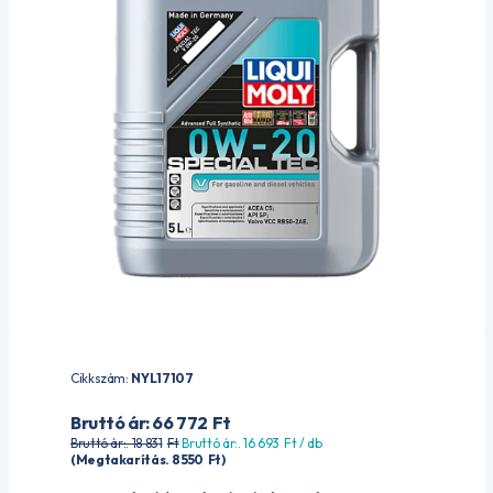
Cikkszám:
NYL17107
Bruttó ár: 66 772
Ft
Bruttó ár:. 18 831
Ft
Bruttó ár:. 16 693
Ft
/ db
(Megtakarítás. 8 550
Ft
)