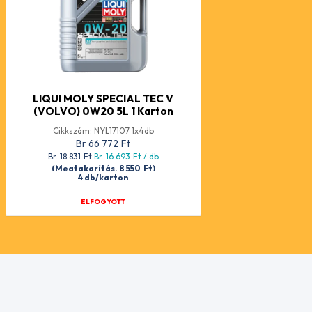
LIQUI MOLY SPECIAL TEC V
(VOLVO) 0W20 5L 1 Karton
Cikkszám: NYL17107 1x4db
Br 66 772
Ft
Br. 18 831
Ft
Br. 16 693
Ft
/ db
(Megtakarítás. 8 550
Ft
)
4 db/karton
ELFOGYOTT