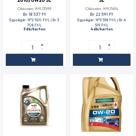
2010) 0W20 5L
5L
Cikkszám: NYL13599
Cikkszám: NYL11614
Br 18 537
Ft
Br 22 591
Ft
Egységár: N°2 920
Ft
/L | Br 3
Egységár: N°3 558
Ft
/L | Br 4
708
Ft
/L
519
Ft
/L
3 db/karton
4 db/karton