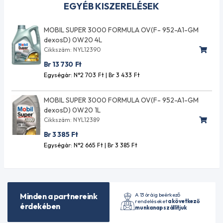
EGYÉB KISZERELÉSEK
MOBIL SUPER 3000 FORMULA OV(F- 952-A1-GM
dexosD) 0W20 4L
Cikkszám: NYL12390
Br 13 730
Ft
Egységár: N°2 703
Ft
| Br 3 433
Ft
MOBIL SUPER 3000 FORMULA OV(F- 952-A1-GM
dexosD) 0W20 1L
Cikkszám: NYL12389
Br 3 385
Ft
Egységár: N°2 665
Ft
| Br 3 385
Ft
A 13 óráig beérkező
Minden a partnereink
rendeléseket
a következő
érdekében
munkanap szállítjuk