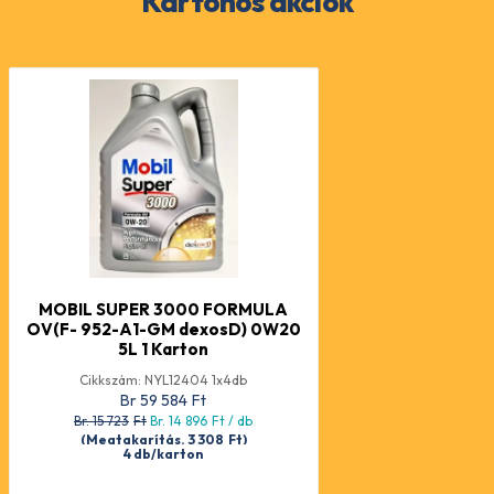
Kartonos akciók
MOBIL SUPER 3000 FORMULA
OV(F- 952-A1-GM dexosD) 0W20
5L 1 Karton
Cikkszám: NYL12404 1x4db
Br 59 584
Ft
Br. 15 723
Ft
Br. 14 896
Ft
/ db
(Megtakarítás. 3 308
Ft
)
4 db/karton