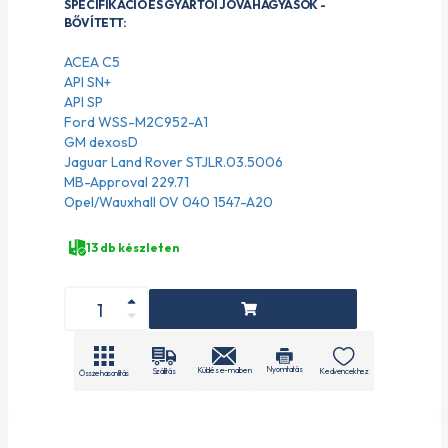
SPECIFIKÁCIÓ ÉS GYÁRTÓI JÓVÁHAGYÁSOK -
BŐVÍTETT:
ACEA C5
API SN+
API SP
Ford WSS-M2C952-A1
GM dexosD
Jaguar Land Rover STJLR.03.5006
MB-Approval 229.71
Opel/Wauxhall OV 040 1547-A20
13 db készleten
Nyomtatás
Küldés e-mailben
Szállítás
Kedvencekhez
Összehasonlítás