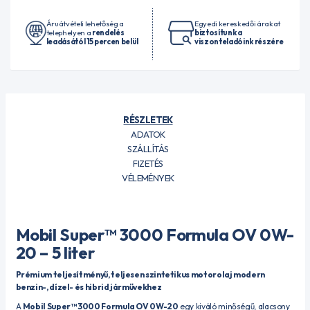
Áruátvételi lehetőség a
Egyedi kereskedői árakat
telephelyen a
rendelés
biztosítunk a
leadásától 15 percen belül
viszonteladóink részére
RÉSZLETEK
ADATOK
SZÁLLÍTÁS
FIZETÉS
VÉLEMÉNYEK
Mobil Super™ 3000 Formula OV 0W-
20 – 5 liter
Prémium teljesítményű, teljesen szintetikus motorolaj modern
benzin-, dízel- és hibrid járművekhez
A
Mobil Super™ 3000 Formula OV 0W-20
egy kiváló minőségű, alacsony