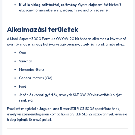
Kiváló hidegindítási teljesítmény
:
Gyors olajáramlást biztosít
alacsony hőmérsékleten is, elősegítve a motor védelmét.
Alkalmazási területek
A Mobil Super™ 3000 Formula OV 0W-20 különösen alkalmas a következő
gyártók modern, nagy hatékonyságú benzin-, dízel- és hibrid járműveihez:
Opel
Vauxhall
Mercedes-Benz
General Motors (GM)
Ford
Japán és koreai gyártók, amelyek SAE 0W-20 viszkozitású olajat
írnak elő.
Emellett megfelel a Jaguar Land Rover STJLR.03.5006 specifikációnak,
amely visszamenőlegesen kompatibilis a STJLR.51.5122 szabvánnyal, kivéve a
hideg éghajlatú országokat.