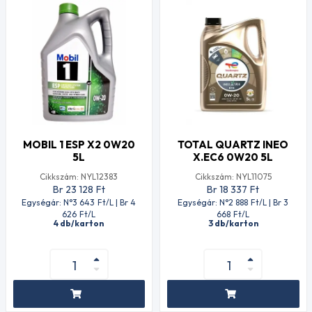
MOBIL 1 ESP X2 0W20
TOTAL QUARTZ INEO
5L
X.EC6 0W20 5L
Cikkszám: NYL12383
Cikkszám: NYL11075
Br 23 128
Ft
Br 18 337
Ft
Egységár: N°3 643
Ft
/L | Br 4
Egységár: N°2 888
Ft
/L | Br 3
626
Ft
/L
668
Ft
/L
4 db/karton
3 db/karton