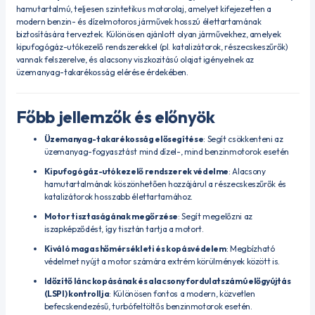
hamutartalmú, teljesen szintetikus motorolaj, amelyet kifejezetten a
modern benzin- és dízelmotoros járművek hosszú élettartamának
biztosítására terveztek.
Különösen ajánlott olyan járművekhez, amelyek
kipufogógáz-utókezelő rendszerekkel (pl. katalizátorok, részecskeszűrők)
vannak felszerelve, és alacsony viszkozitású olajat igényelnek az
üzemanyag-takarékosság elérése érdekében.
Főbb jellemzők és előnyök
Üzemanyag-takarékosság elősegítése
:
Segít csökkenteni az
üzemanyag-fogyasztást mind dízel-, mind benzinmotorok esetén
Kipufogógáz-utókezelő rendszerek védelme
:
Alacsony
hamutartalmának köszönhetően hozzájárul a részecskeszűrők és
katalizátorok hosszabb élettartamához.
Motor tisztaságának megőrzése
:
Segít megelőzni az
iszapképződést, így tisztán tartja a motort.
Kiváló magas hőmérsékleti és kopásvédelem
:
Megbízható
védelmet nyújt a motor számára extrém körülmények között is.
Időzítő lánc kopásának és alacsony fordulatszámú előgyújtás
(LSPI) kontrollja
:
Különösen fontos a modern, közvetlen
befecskendezésű, turbófeltöltős benzinmotorok esetén.