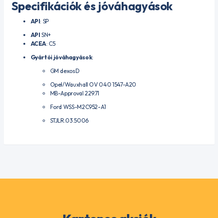
Specifikációk és jóváhagyások
API
: SP
API
SN+
ACEA
: C5
Gyártói jóváhagyások
:
GM dexosD
Opel/Wauxhall OV 040 1547-A20
MB-Approval 229.71
Ford WSS-M2C952-A1
STJLR.03.5006