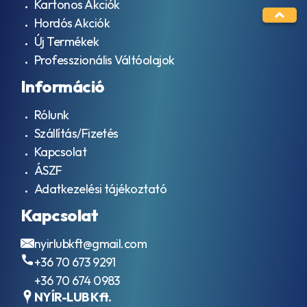
Kartonos Akciók
Hordós Akciók
Új Termékek
Professzionális Váltóolajok
Információ
Rólunk
Szállítás/Fizetés
Kapcsolat
ÁSZF
Adatkezelési tájékoztató
Kapcsolat
nyirlubkft@gmail.com
+36 70 673 9291
+36 70 674 0983
NYÍR-LUB Kft.