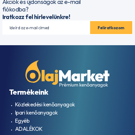
Akciók és újdonságok az e-mail
fiókodba?
Iratkozz fel hírlevelünkre!
Termékeink
Közlekedési kenőanyagok
Ipari kenőanyagok
Egyéb
ADALÉKOK