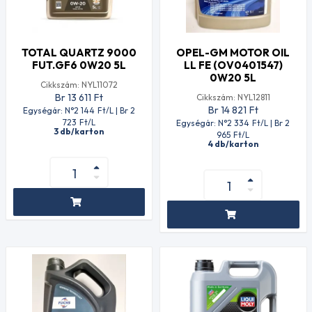
TOTAL QUARTZ 9000
OPEL-GM MOTOR OIL
FUT.GF6 0W20 5L
LL FE (OV0401547)
0W20 5L
Cikkszám: NYL11072
Br 13 611
Ft
Cikkszám: NYL12811
Br 14 821
Ft
Egységár: N°2 144
Ft
/L | Br 2
723
Ft
/L
Egységár: N°2 334
Ft
/L | Br 2
3 db/karton
965
Ft
/L
4 db/karton