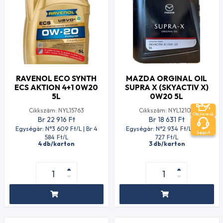
RAVENOL ECO SYNTH
MAZDA ORGINAL OIL
ECS AKTION 4+1 0W20
SUPRA X (SKYACTIV X)
5L
0W20 5L
Cikkszám: NYL15763
Cikkszám: NYL12109
Olajkereső
Br 22 916
Ft
Br 18 631
Ft
Egységár: N°3 609
Ft
/L | Br 4
Egységár: N°2 934
Ft
/L | Br 3
Support
584
Ft
/L
727
Ft
/L
4 db/karton
3 db/karton