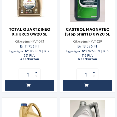
TOTAL QUARTZ INEO
CASTROL MAGNATEC
X.HKRC5 0W20 5L
(Stop Start) D 0W20 5L
Cikkszám: NYL11073
Cikkszám: NYL11629
Br 11 753
Ft
Br 18 576
Ft
Egységár: N°1 851
Ft
/L | Br 2
Egységár: N°2 926
Ft
/L | Br 3
351
Ft
/L
716
Ft
/L
3 db/karton
4 db/karton