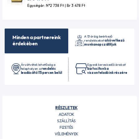
Egységár: N°2 738
Ft
| Br 3 478
Ft
A 13 óráig beérkező
Minden a partnereink
rendeléseket
a következő
érdekében
munkanap szállítjuk
Áruátvételi lehetőség a
Egyedi kereskedői árakat
telephelyen a
rendelés
biztosítunk a
leadásától 15 percen belül
viszonteladóink részére
RÉSZLETEK
ADATOK
SZÁLLÍTÁS
FIZETÉS
VÉLEMÉNYEK