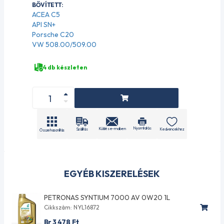
BŐVÍTETT:
ACEA C5
API SN+
Porsche C20
VW 508.00/509.00
4 db készleten
Nyomtatás
Küldés e-mailben
Szállítás
Kedvencekhez
Összehasonlítás
EGYÉB KISZERELÉSEK
PETRONAS SYNTIUM 7000 AV 0W20 1L
Cikkszám: NYL16872
Br 3 478
Ft