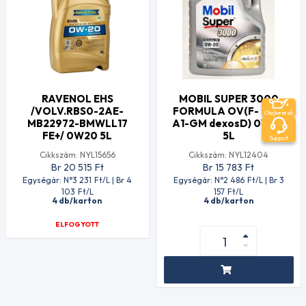
RAVENOL EHS
MOBIL SUPER 3000
/VOLV.RBS0-2AE-
FORMULA OV(F- 952-
Olajkereső
MB22972-BMWLL17
A1-GM dexosD) 0W20
FE+/ 0W20 5L
5L
Support
Cikkszám: NYL15656
Cikkszám: NYL12404
Br 20 515
Ft
Br 15 783
Ft
Egységár: N°3 231
Ft
/L | Br 4
Egységár: N°2 486
Ft
/L | Br 3
103
Ft
/L
157
Ft
/L
4 db/karton
4 db/karton
ELFOGYOTT