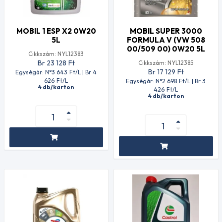
MOBIL 1 ESP X2 0W20
MOBIL SUPER 3000
5L
FORMULA V (VW 508
00/509 00) 0W20 5L
Cikkszám: NYL12383
Br 23 128
Ft
Cikkszám: NYL12385
Br 17 129
Ft
Egységár: N°3 643
Ft
/L | Br 4
626
Ft
/L
Egységár: N°2 698
Ft
/L | Br 3
4 db/karton
426
Ft
/L
4 db/karton