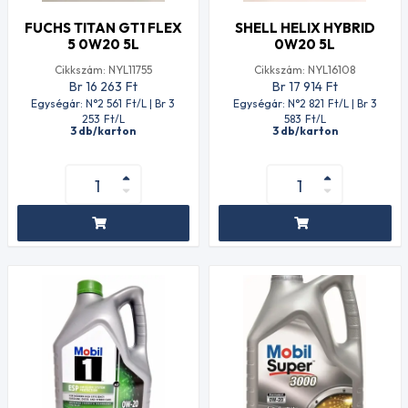
FUCHS TITAN GT1 FLEX
SHELL HELIX HYBRID
5 0W20 5L
0W20 5L
Cikkszám: NYL11755
Cikkszám: NYL16108
Br 16 263
Ft
Br 17 914
Ft
Egységár: N°2 561
Ft
/L | Br 3
Egységár: N°2 821
Ft
/L | Br 3
253
Ft
/L
583
Ft
/L
3 db/karton
3 db/karton