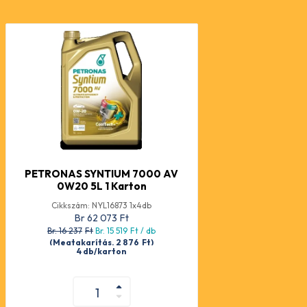
PETRONAS SYNTIUM 7000 AV
0W20 5L 1 Karton
Cikkszám: NYL16873 1x4db
Br 62 073
Ft
Br. 16 237
Ft
Br. 15 519
Ft
/ db
(Megtakarítás. 2 876
Ft
)
4 db/karton