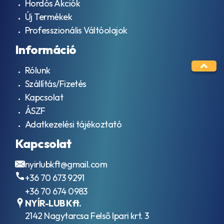
Hordós Akciók
Új Termékek
Professzionális Váltóolajok
Információ
Rólunk
Szállítás/Fizetés
Kapcsolat
ÁSZF
Adatkezelési tájékoztató
Kapcsolat
nyirlubkft@gmail.com
+36 70 673 9291
+36 70 674 0983
NYÍR-LUB Kft.
2142 Nagytarcsa Felső Ipari krt. 3