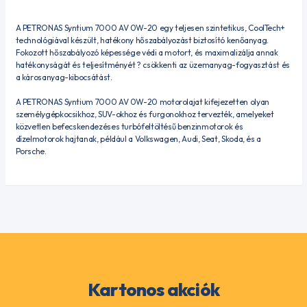
A PETRONAS Syntium 7000 AV 0W-20 egy teljesen szintetikus, CoolTech+
technológiával készült, hatékony hőszabályozást biztosító kenőanyag.
Fokozott hőszabályozó képessége védi a motort, és maximalizálja annak
hatékonyságát és teljesítményét ? csökkenti az üzemanyag-fogyasztást és
a károsanyag-kibocsátást.
A PETRONAS Syntium 7000 AV 0W-20 motorolajat kifejezetten olyan
személygépkocsikhoz, SUV-okhoz és furgonokhoz tervezték, amelyeket
közvetlen befecskendezéses turbófeltöltésű benzinmotorok és
dízelmotorok hajtanak, például a Volkswagen, Audi, Seat, Skoda, és a
Porsche.
Kartonos akciók