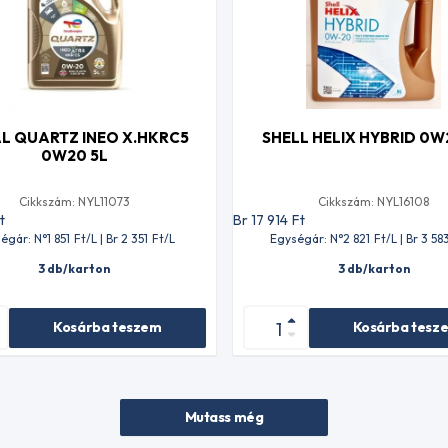
L QUARTZ INEO X.HKRC5
SHELL HELIX HYBRID 0W
0W20 5L
Cikkszám: NYL11073
Cikkszám: NYL16108
t
Br 17 914
Ft
égár: N°1 851
Ft
/L | Br 2 351
Ft
/L
Egységár: N°2 821
Ft
/L | Br 3 58
3 db/karton
3 db/karton
Kosárba teszem
Kosárba tesz
Mutass még