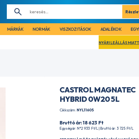
Részle
MÁRKÁK
NORMÁK
VISZKOZITÁSOK
ADALÉKOK
EGY
NYÁRI LEÁLLÁS MIATT CÉGÜNK 2026. AU
CASTROL MAGNATEC
HYBRID 0W20 5L
Cikkszám:
NYL11605
Bruttó ár: 18 623
Ft
Egységár: N°2 933
Ft
/L | Bruttó ár: 3 725
Ft
/L