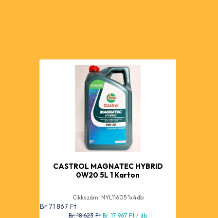
CASTROL MAGNATEC HYBRID
0W20 5L 1 Karton
Cikkszám: NYL11605 1x4db
Br 71 867
Ft
Br. 18 623
Ft
Br. 17 967
Ft
/ db