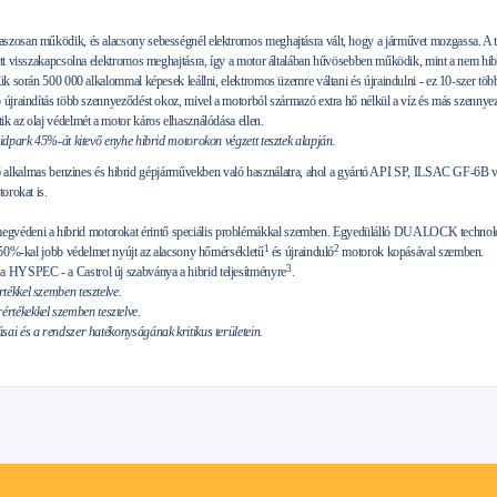
szosan működik, és alacsony sebességnél elektromos meghajtásra vált, hogy a járművet mozgassa. A t
őtt visszakapcsolna elektromos meghajtásra, így a motor általában hűvösebben működik, mint a nem hib
ük során 500 000 alkalommal képesek leállni, elektromos üzemre váltani és újraindulni - ez 10-szer töb
 újraindítás több szennyeződést okoz, mivel a motorból származó extra hő nélkül a víz és más szenny
k az olaj védelmét a motor káros elhasználódása ellen.
ridpark 45%-át kitevő enyhe hibrid motorokon végzett tesztek alapján.
lmas benzines és hibrid gépjárművekben való használatra, ahol a gyártó API SP, ILSAC GF-6B va
orokat is.
édeni a hibrid motorokat érintő speciális problémákkal szemben. Egyedülálló DUALOCK technológ
1
2
, 50%-kal jobb védelmet nyújt az alacsony hőmérsékletű
és újrainduló
motorok kopásával szemben.
3
HYSPEC - a Castrol új szabványa a hibrid teljesítményre
.
ékkel szemben tesztelve.
ékekkel szemben tesztelve.
ai és a rendszer hatékonyságának kritikus területein.