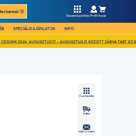
tes kereső
Összehasonlítás
Profil
Kosár
ÉB
SPECIÁLIS AJÁNLATOK
INFO
GUSZTUS 17. – AUGUSZTUS 21. KÖZÖTT ZÁRVA TART. EZ IDŐ ALATT KIZÁ
Összehasonlítás
Szállítás
Küldés e-mailben