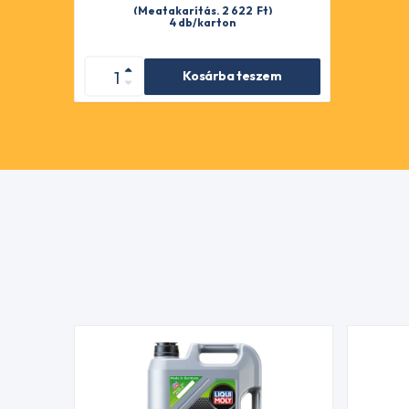
(Megtakarítás. 2 622
Ft
)
4 db/karton
Kosárba teszem