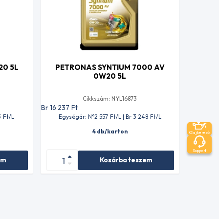
20 5L
PETRONAS SYNTIUM 7000 AV
0W20 5L
Cikkszám: NYL16873
Br 16 237
Ft
3
Ft
/L
Egységár: N°2 557
Ft
/L | Br 3 248
Ft
/L
4 db/karton
Olajkereső
Support
em
Kosárba teszem