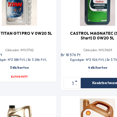
 TITAN GT1 PRO V 0W20 5L
CASTROL MAGNATEC (
Start) D 0W20 5L
Cikkszám: NYL11762
Cikkszám: NYL11629
Ft
Br 18 576
Ft
gár: N°2 588
Ft
/L | Br 3 286
Ft
/L
Egységár: N°2 926
Ft
/L | Br 3 71
3 db/karton
4 db/karton
ELFOGYOTT
Kosárba tesz