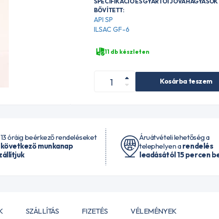
SPECIFIKÁCIÓ ÉS GYÁRTÓI JÓVÁHAGYÁSOK 
BŐVÍTETT:
API SP
ILSAC GF-6
11 db készleten
Kosárba teszem
 13 óráig beérkező rendeléseket
Áruátvételi lehetőség a
 következő munkanap
telephelyen a
rendelés
zállítjuk
leadásától 15 percen be
K
SZÁLLÍTÁS
FIZETÉS
VÉLEMÉNYEK