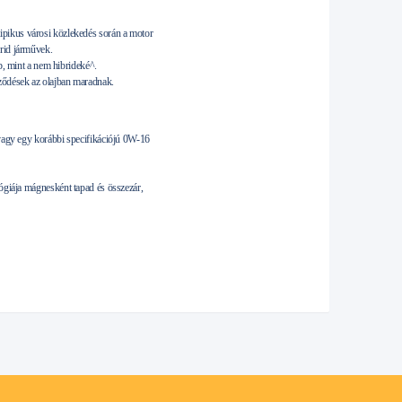
ipikus városi közlekedés során a motor
rid járművek.
b, mint a nem hibrideké^.
eződések az olajban maradnak.
gy egy korábbi specifikációjú 0W-16
iája mágnesként tapad és összezár,