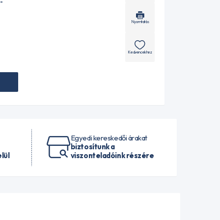
-
Nyomtatás
Kedvencekhez
Egyedi kereskedői árakat
biztosítunk a
lül
viszonteladóink részére