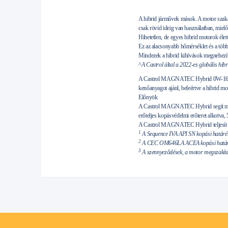
A hibrid járművek mások. A motor szaka
csak rövid ideig van használatban, miel
Hihetetlen, de egyes hibrid motorok élet
Ez az alacsonyabb hőmérséklet és a több
Mindezek a hibrid kihívások megnehezíti
^
A Castrol által a 2022-es globális hib
A Castrol MAGNATEC Hybrid 0W-16 alka
kenőanyagot ajánl, beleértve a hibrid mot
Előnyök
A Castrol MAGNATEC Hybrid segít megv
erőteljes kopásvédelmi erőteret alkotva
A Castrol MAGNATEC Hybrid teljesít a 
1
A Sequence IVA API SN kopási határért
2
A CEC OM646LA ACEA kopási határért
3
A szennyeződések, a motor megszakítás