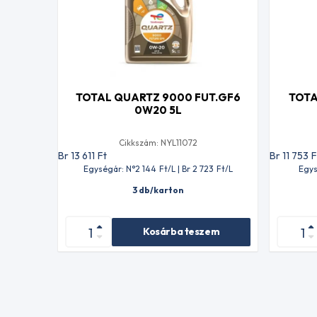
TOTAL QUARTZ 9000 FUT.GF6
TOTA
0W20 5L
Cikkszám: NYL11072
Br 13 611
Ft
Br 11 753
F
Egységár: N°2 144
Ft
/L | Br 2 723
Ft
/L
Egys
3 db/karton
Kosárba teszem