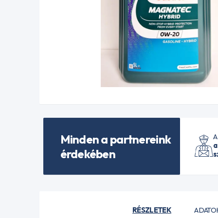
Minden a partnereink
A
a
érdekében
s
RÉSZLETEK
ADATO