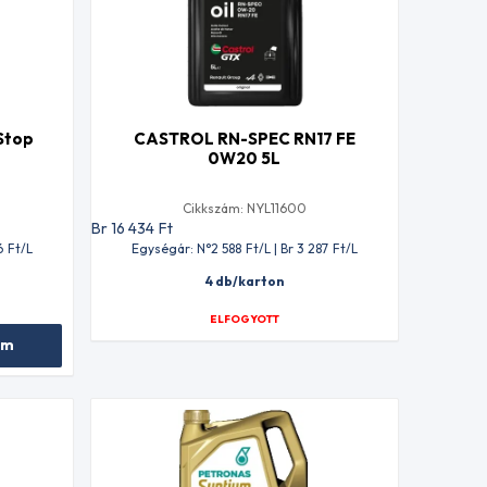
Stop
CASTROL RN-SPEC RN17 FE
0W20 5L
Cikkszám: NYL11600
Br 16 434
Ft
6
Ft
/L
Egységár: N°2 588
Ft
/L | Br 3 287
Ft
/L
4 db/karton
ELFOGYOTT
em