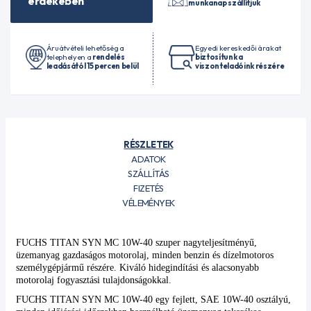
érdekében
munkanap szállítjuk
Áruátvételi lehetőség a
Egyedi kereskedői árakat
telephelyen a
rendelés
biztosítunk a
leadásától 15 percen belül
viszonteladóink részére
RÉSZLETEK
ADATOK
SZÁLLÍTÁS
FIZETÉS
VÉLEMÉNYEK
FUCHS TITAN SYN MC 10W-40 szuper nagyteljesítményű,
üzemanyag gazdaságos motorolaj, minden benzin és dízelmotoros
személygépjármű részére. Kiváló hidegindítási és alacsonyabb
motorolaj fogyasztási tulajdonságokkal.
FUCHS TITAN SYN MC 10W-40 egy fejlett, SAE 10W-40 osztályú,