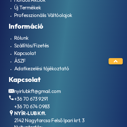
Új Termékek
Professzionális Váltóolajok
Információ
Rólunk
Szállítás/Fizetés
Kapcsolat
ÁSZF
Adatkezelési tájékoztató
Kapcsolat
nyirlubkft@gmail.com
+36 70 673 9291
+36 70 674 0983
NYÍR-LUB Kft.
2142 Nagytarcsa Felső Ipari krt. 3