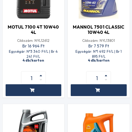
MOTUL 7100 4T 10W40
MANNOL 7501 CLASSIC
4L
10W40 4L
Cikkszám: NYL12612
Cikkszám: NYL13801
Br 16 964
Ft
Br 7 579
Ft
Egységár: N°3 340
Ft
/L | Br 4
Egységár: N°1 492
Ft
/L | Br 1
241
Ft
/L
895
Ft
/L
4 db/karton
4 db/karton