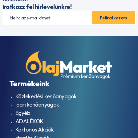
Iratkozz fel hírlevelünkre!
Termékeink
Közlekedési kenőanyagok
Ipari kenőanyagok
Egyéb
ADALÉKOK
Kartonos Akciók
Hordós Akciók