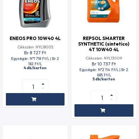
ENEOS PRO 10W40 4L
REPSOL SMARTER
SYNTHETIC (sintetico)
Cikkszám: NYL18005
4T 10W40 4L
Br 8 727
Ft
Cikkszám: NYL13009
Egységár: N°1 718
Ft
/L | Br 2
Br 10 737
Ft
182
Ft
/L
4 db/karton
Egységár: N°2 114
Ft
/L | Br 2
685
Ft
/L
5 db/karton