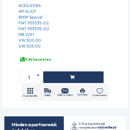
ACEA A3/B4
API SL/CF
BMW Special
FIAT 955535-D2
FIAT 955535-G2
MB 229.1
VW 500 00
VW 505 00
8 db készleten
Nyomtatás
Küldés e-mailben
Szállítás
Kedvencekhez
Összehasonlítás
A 13 óráig beérkező
Minden a partnereink
rendeléseket
a következő