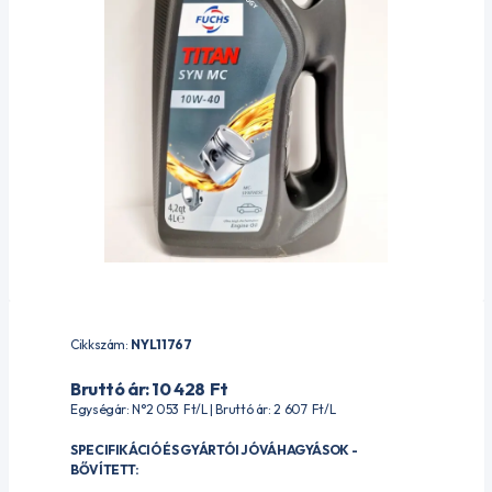
Cikkszám:
NYL11767
Bruttó ár: 10 428
Ft
Egységár: N°2 053
Ft
/L | Bruttó ár: 2 607
Ft
/L
SPECIFIKÁCIÓ ÉS GYÁRTÓI JÓVÁHAGYÁSOK -
BŐVÍTETT: