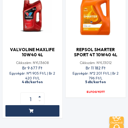
VALVOLINE MAXLIFE
REPSOL SMARTER
10W40 4L
SPORT 4T 10W40 4L
Cikkszám: NYL13608
Cikkszám: NYL13012
Br 9 677
Ft
Br 11 182
Ft
Egységár: N°1 905
Ft
/L | Br 2
Egységár: N°2 201
Ft
/L | Br 2
420
Ft
/L
796
Ft
/L
4 db/karton
5 db/karton
ELFOGYOTT
Olajkereső