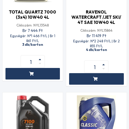
TOTAL QUARTZ 7000
RAVENOL
(3x4) 10W40 4L
WATERCRAFT /JET SKI/
4T SAE 10W40 4L
Cikkszám: NYL13548
Br 7 444
Ft
Cikkszám: NYL15864
Br 11 419
Ft
Egységár: N°1 466
Ft
/L | Br 1
861
Ft
/L
Egységár: N°2 248
Ft
/L | Br 2
3 db/karton
855
Ft
/L
4 db/karton