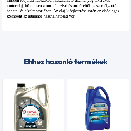
minden időjárási időszakban használható üzemanyag takarékos
motorolaj, különösen a normál szívó és turbófeltöltős személyautók
benzin- és dízelmotorjához. Az olaj kifejlesztése során az elsődleges
szempont az általános használhatóság volt.
Ehhez hasonló termékek