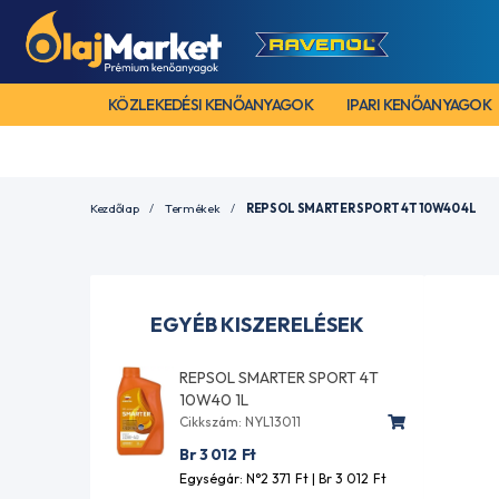
KÖZLEKEDÉSI KENŐANYAGOK
IPARI KENŐANYAGOK
Kezdőlap
Termékek
REPSOL SMARTER SPORT 4T 10W40 4L
EGYÉB KISZERELÉSEK
REPSOL SMARTER SPORT 4T
10W40 1L
Cikkszám: NYL13011
Br 3 012
Ft
Egységár: N°2 371
Ft
| Br 3 012
Ft