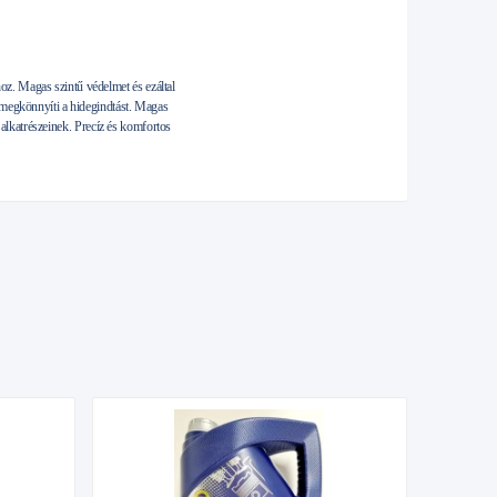
z. Magas szintű védelmet és ezáltal
 megkönnyíti a hidegindtást. Magas
ó alkatrészeinek. Precíz és komfortos