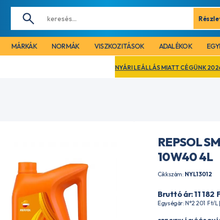
Részle
MÁRKÁK
NORMÁK
VISZKOZITÁSOK
ADALÉKOK
EGY
NYÁRI LEÁLLÁS MIATT CÉGÜNK 2026. AUGUSZTUS 1
REPSOL SM
10W40 4L
Cikkszám:
NYL13012
Bruttó ár: 11 182
Egységár: N°2 201
Ft
/L 