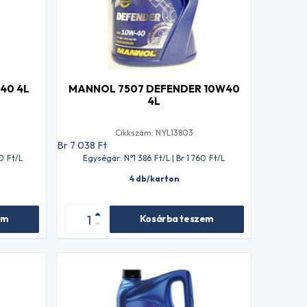
40 4L
MANNOL 7507 DEFENDER 10W40
4L
Cikkszám: NYL13803
Br 7 038
Ft
20
Ft
/L
Egységár: N°1 386
Ft
/L | Br 1 760
Ft
/L
4 db/karton
em
Kosárba teszem