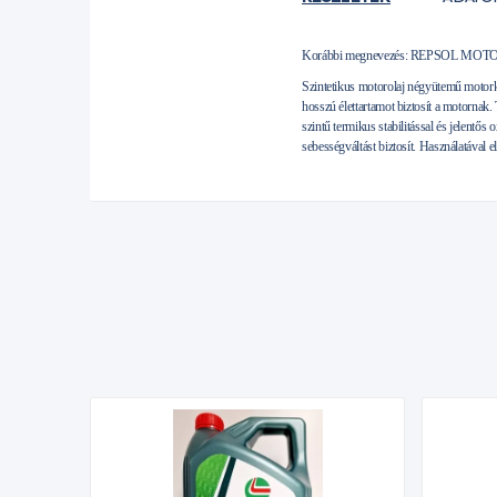
Korábbi megnevezés:
REPSOL MOTO 
Szintetikus motorolaj négyütemű motork
hosszú élettartamot biztosít a motornak
szintű termikus stabilitással és jelentős
sebességváltást biztosít. Használatával 