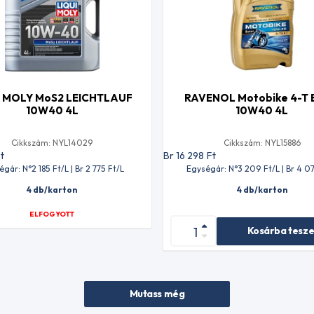
I MOLY MoS2 LEICHTLAUF
RAVENOL Motobike 4-T 
10W40 4L
10W40 4L
Cikkszám: NYL14029
Cikkszám: NYL15886
t
Br 16 298
Ft
égár: N°2 185
Ft
/L | Br 2 775
Ft
/L
Egységár: N°3 209
Ft
/L | Br 4 0
4 db/karton
4 db/karton
ELFOGYOTT
Kosárba tesz
Mutass még