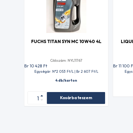
FUCHS TITAN SYN MC 10W40 4L
LIQU
Cikkszám: NYL11767
Br 10 428
Ft
Br 11 100
F
Egységár: N°2 053
Ft
/L | Br 2 607
Ft
/L
Egys
4 db/karton
Kosárba teszem