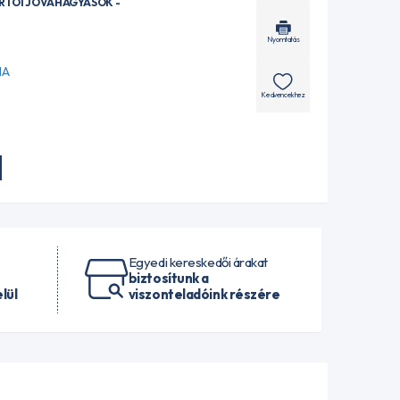
ÁRTÓI JÓVÁHAGYÁSOK -
Nyomtatás
MA
Kedvencekhez
Egyedi kereskedői árakat
biztosítunk a
lül
viszonteladóink részére