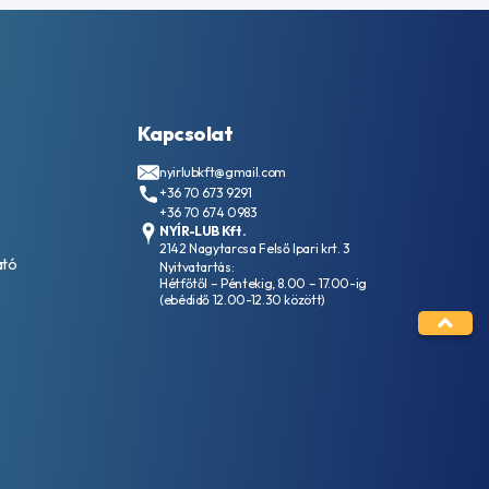
Kapcsolat
nyirlubkft@gmail.com
+36 70 673 9291
+36 70 674 0983
NYÍR-LUB Kft.
2142 Nagytarcsa Felső Ipari krt. 3
ató
Nyitvatartás:
Hétfőtől – Péntekig, 8.00 – 17.00-ig
(ebédidő 12.00-12.30 között)