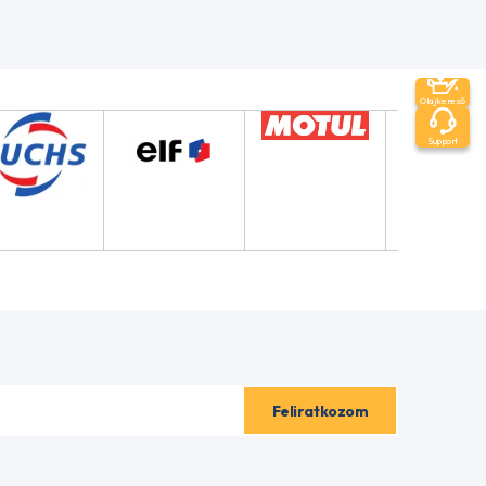
Olajkereső
Support