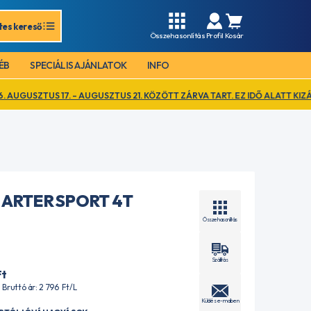
tes kereső
Összehasonlítás
Profil
Kosár
ÉB
SPECIÁLIS AJÁNLATOK
INFO
7. – AUGUSZTUS 21. KÖZÖTT ZÁRVA TART. EZ IDŐ ALATT KIZÁRÓLAG ONLI
ARTER SPORT 4T
Összehasonlítás
Szállítás
Ft
| Bruttó ár: 2 796
Ft
/L
Küldés e-mailben