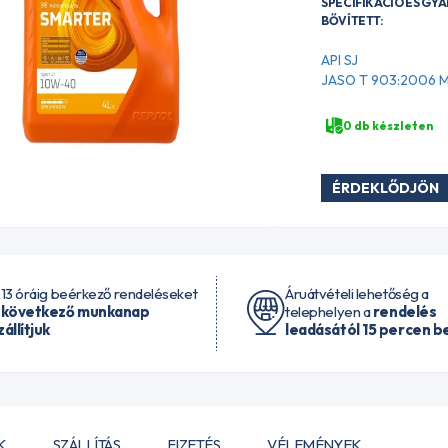
SPECIFIKÁCIÓ ÉS GY
BŐVÍTETT:
API SJ
JASO T 903:2006 
0 db készleten
ÉRDEKLŐDJÖN
 13 óráig beérkező rendeléseket
Áruátvételi lehetőség a
 következő munkanap
telephelyen a
rendelés
zállítjuk
leadásától 15 percen be
K
SZÁLLÍTÁS
FIZETÉS
VÉLEMÉNYEK