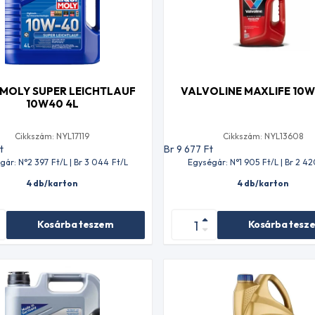
 MOLY SUPER LEICHTLAUF
VALVOLINE MAXLIFE 10W
10W40 4L
Cikkszám: NYL17119
Cikkszám: NYL13608
t
Br 9 677
Ft
gár: N°2 397
Ft
/L | Br 3 044
Ft
/L
Egységár: N°1 905
Ft
/L | Br 2 4
4 db/karton
4 db/karton
Kosárba teszem
Kosárba tesz