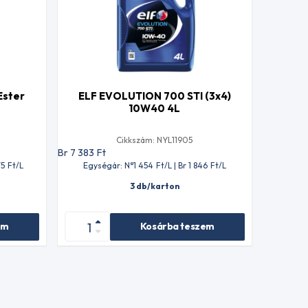
Ester
ELF EVOLUTION 700 STI (3x4)
10W40 4L
Cikkszám: NYL11905
Br 7 383
Ft
75
Ft
/L
Egységár: N°1 454
Ft
/L | Br 1 846
Ft
/L
3 db/karton
em
Kosárba teszem