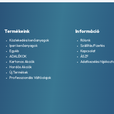
Termékeink
Információ
Közlekedési kenőanyagok
Rólunk
Ipari kenőanyagok
Szállítás/Fizetés
Egyéb
Kapcsolat
ADALÉKOK
ÁSZF
Kartonos Akciók
Adatkezelési tájékozt
Hordós Akciók
Új Termékek
Professzionális Váltóolajok