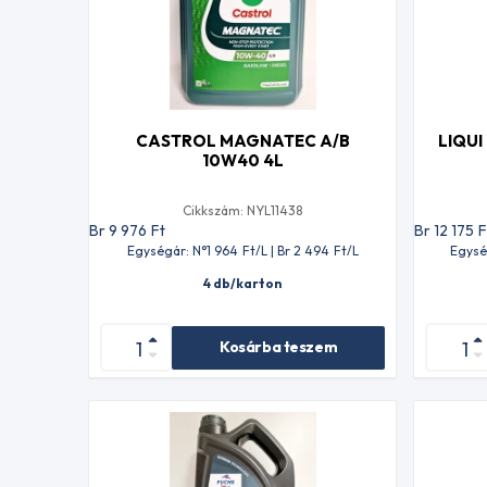
CASTROL MAGNATEC A/B
LIQUI
10W40 4L
Cikkszám: NYL11438
Br 9 976
Ft
Br 12 175
F
Egységár: N°1 964
Ft
/L | Br 2 494
Ft
/L
Egysé
4 db/karton
Kosárba teszem