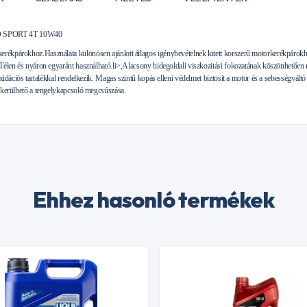
SPORT 4T 10W40
erékpárokhoz.Használata különösen ajánlott átlagos igénybevételnek kitett korszerű motorkerékpárokho
. Télen és nyáron egyaránt használható.li>,Alacsony hidegoldali viszkozitási fokozatának köszönhetően
 oxidációs tartalékkal rendelkezik. Magas szintű kopás elleni védelmet biztosít a motor és a sebességvált
elkerülhető a tengelykapcsoló megcsúszása.
Ehhez hasonló termékek