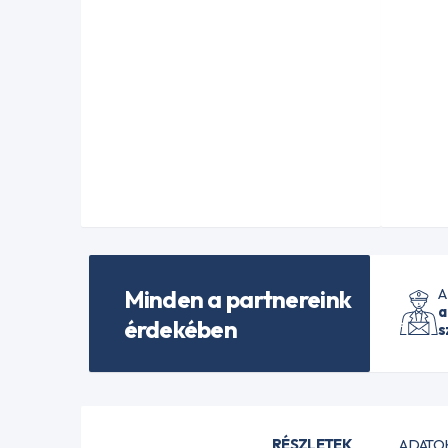
Minden a partnereink
A
a
érdekében
s
RÉSZLETEK
ADATO