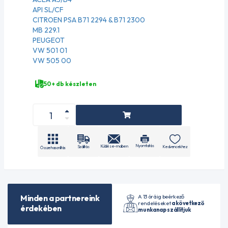
API SL/CF
CITROEN PSA B71 2294 & B71 2300
MB 229.1
PEUGEOT
VW 501 01
VW 505 00
50+ db készleten
Nyomtatás
Küldés e-mailben
Szállítás
Kedvencekhez
Összehasonlítás
A 13 óráig beérkező
Minden a partnereink
rendeléseket
a következő
érdekében
munkanap szállítjuk