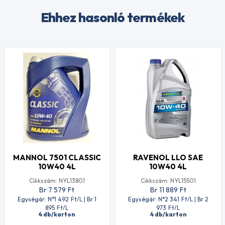
Ehhez hasonló termékek
MANNOL 7501 CLASSIC
RAVENOL LLO SAE
10W40 4L
10W40 4L
Cikkszám: NYL13801
Cikkszám: NYL15501
Br 7 579
Ft
Br 11 889
Ft
Egységár: N°1 492
Ft
/L | Br 1
Egységár: N°2 341
Ft
/L | Br 2
895
Ft
/L
973
Ft
/L
4 db/karton
4 db/karton