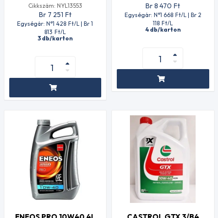
Br 8 470
Ft
Cikkszám: NYL13553
Br 7 251
Ft
Egységár: N°1 668
Ft
/L | Br 2
118
Ft
/L
Egységár: N°1 428
Ft
/L | Br 1
4 db/karton
813
Ft
/L
3 db/karton
ENEOS PRO 10W40 4L
CASTROL GTX 3/B4