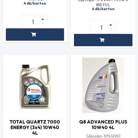
4 db/karton
855
Ft
/L
4 db/karton
TOTAL QUARTZ 7000
Q8 ADVANCED PLUS
ENERGY (3x4) 10W40
10W40 4L
4L
Cikkszám: NYL12901