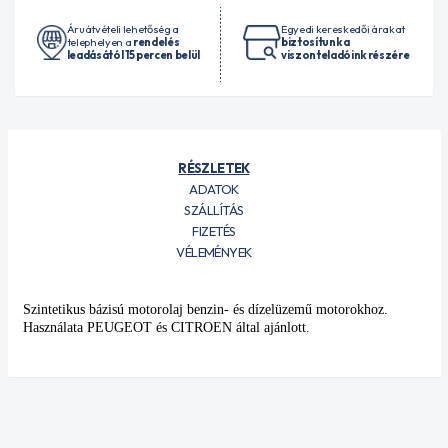
Áruátvételi lehetőség a
Egyedi kereskedői árakat
telephelyen a
rendelés
biztosítunk a
leadásától 15 percen belül
viszonteladóink részére
RÉSZLETEK
ADATOK
SZÁLLÍTÁS
FIZETÉS
VÉLEMÉNYEK
Szintetikus bázisú motorolaj benzin- és dízelüzemű motorokhoz.
Használata PEUGEOT és CITROEN által ajánlott.