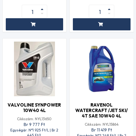
VALVOLINE SYNPOWER
RAVENOL
10W40 4L
WATERCRAFT /JET SKI/
4T SAE 10W40 4L
Cikkszám: NYL13650
Br 9 777
Ft
Cikkszám: NYL15864
Br 11 419
Ft
Egységár: N°1 925
Ft
/L | Br 2
445
Ft
/L
Egységár: N°2 248
Ft
/L | Br 2