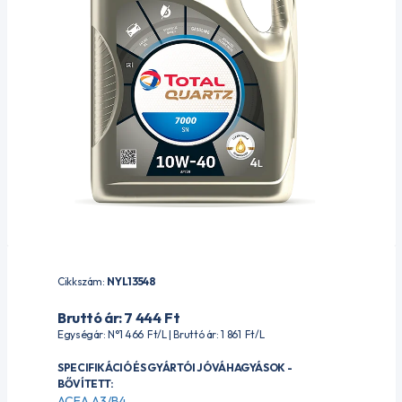
Cikkszám:
NYL13548
Bruttó ár: 7 444
Ft
Egységár: N°1 466
Ft
/L | Bruttó ár: 1 861
Ft
/L
SPECIFIKÁCIÓ ÉS GYÁRTÓI JÓVÁHAGYÁSOK -
BŐVÍTETT:
ACEA A3/B4