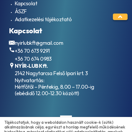
Kapcsolat
ÁSZF
Adatkezelési tájékoztató
Kapcsolat
nyirlubkft@gmail.com
+36 70 673 9291
+36 70 674 0983
NYÍR-LUB Kft.
2142 Nagytarcsa Felső Ipari krt. 3
Nyitvatartás:
Hétfőtől – Péntekig, 8.00 – 17.00-ig
(ebédidő 12.00-12.30 között)
Tájékoztatjuk, hogy a weboldalon használt cookie-k (sütik)
alkalmazásának célja, egyrészt a honlap megfelelő működésének
biztosítása, másrészt statisztikai célú adatszolgáltatás, amelyek