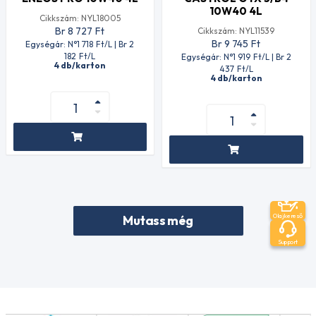
10W40 4L
Cikkszám: NYL18005
Br 8 727
Ft
Cikkszám: NYL11539
Br 9 745
Ft
Egységár: N°1 718
Ft
/L | Br 2
182
Ft
/L
Egységár: N°1 919
Ft
/L | Br 2
4 db/karton
437
Ft
/L
4 db/karton
Olajkereső
Mutass még
Support