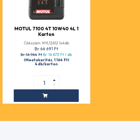
MOTUL 7100 4T 10W40 4L 1
Karton
Cikkszám: NYL12612 1x4db
Br 66 691
Ft
Br. 16 964
Ft
Br. 16 673
Ft
/ db
(Megtakarítás. 1 164
Ft
)
4 db/karton