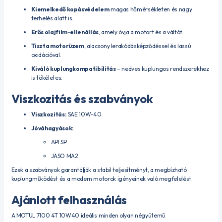
Kiemelkedő kopásvédelem
magas hőmérsékleten és nagy
terhelés alatt is.
Erős olajfilm-ellenállás
, amely óvja a motort és a váltót.
Tiszta motorüzem
, alacsony lerakódásképződéssel és lassú
oxidációval.
Kiváló kuplungkompatibilitás
– nedves kuplungos rendszerekhez
is tökéletes.
Viszkozitás és szabványok
Viszkozitás:
SAE 10W-40
Jóváhagyások:
API SP
JASO MA2
Ezek a szabványok garantálják a stabil teljesítményt, a megbízható
kuplungműködést és a modern motorok igényeinek való megfelelést.
Ajánlott felhasználás
A MOTUL 7100 4T 10W40 ideális minden olyan négyütemű