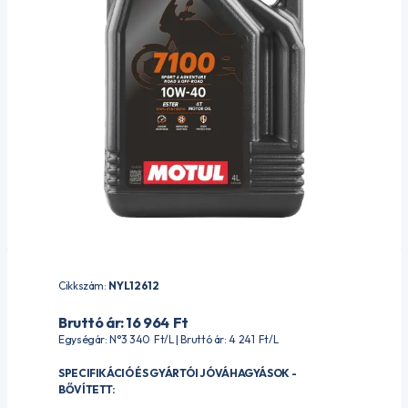
Cikkszám:
NYL12612
Bruttó ár: 16 964
Ft
Egységár: N°3 340
Ft
/L | Bruttó ár: 4 241
Ft
/L
SPECIFIKÁCIÓ ÉS GYÁRTÓI JÓVÁHAGYÁSOK -
BŐVÍTETT: