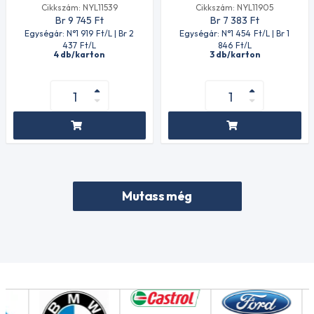
Cikkszám: NYL11539
Cikkszám: NYL11905
Br 9 745
Ft
Br 7 383
Ft
Egységár: N°1 919
Ft
/L | Br 2
Egységár: N°1 454
Ft
/L | Br 1
437
Ft
/L
846
Ft
/L
4 db/karton
3 db/karton
Mutass még