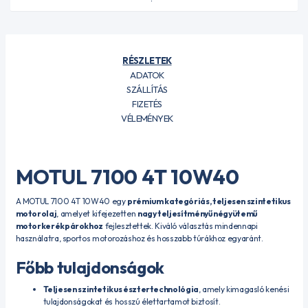
RÉSZLETEK
ADATOK
SZÁLLÍTÁS
FIZETÉS
VÉLEMÉNYEK
MOTUL 7100 4T 10W40
A MOTUL 7100 4T 10W40 egy
prémium kategóriás, teljesen szintetikus
motorolaj
, amelyet kifejezetten
nagy teljesítményű négyütemű
motorkerékpárokhoz
fejlesztettek. Kiváló választás mindennapi
használatra, sportos motorozáshoz és hosszabb túrákhoz egyaránt.
Főbb tulajdonságok
Teljesen szintetikus észtertechnológia
, amely kimagasló kenési
tulajdonságokat és hosszú élettartamot biztosít.