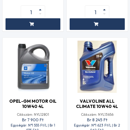
OPEL-GM MOTOR OIL
VALVOLINE ALL
10W40 4L
CLIMATE 10W40 4L
Cikkszám: NYL12801
Cikkszám: NYL13656
Br 7 900
Ft
Br 8 245
Ft
Egységár: N°1 555
Ft
/L | Br 1
Egységár: N°1 623
Ft
/L | Br 2