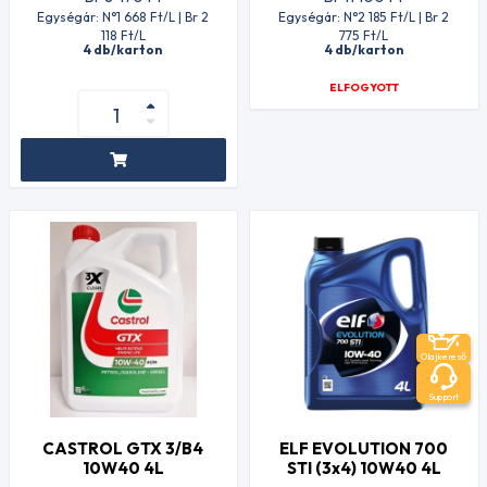
Egységár: N°1 668
Ft
/L | Br 2
Egységár: N°2 185
Ft
/L | Br 2
118
Ft
/L
775
Ft
/L
4 db/karton
4 db/karton
ELFOGYOTT
Olajkereső
Support
CASTROL GTX 3/B4
ELF EVOLUTION 700
10W40 4L
STI (3x4) 10W40 4L