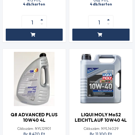
975
Ft
/L
062
Ft
/L
4 db/karton
4 db/karton
Q8 ADVANCED PLUS
LIQUI MOLY MoS2
10W40 4L
LEICHTLAUF 10W40 4L
Cikkszám: NYL12901
Cikkszám: NYL14029
Br 8 470
Ft
Br 11 100
Ft