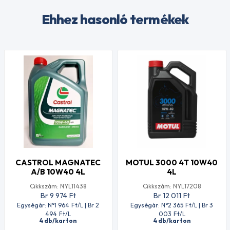
Ehhez hasonló termékek
CASTROL MAGNATEC
MOTUL 3000 4T 10W40
A/B 10W40 4L
4L
Cikkszám: NYL11438
Cikkszám: NYL17208
Br 9 974
Ft
Br 12 011
Ft
Egységár: N°1 964
Ft
/L | Br 2
Egységár: N°2 365
Ft
/L | Br 3
494
Ft
/L
003
Ft
/L
4 db/karton
4 db/karton