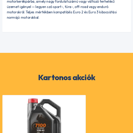
motorkerékpárba, amely nagy fordulatszámú vagy változó terhelésű
üzemet igényel — legyen szó sport-, túra-, off-road vagy enduró
motorokról. Teljes mértékben kompatibilis Euro 2 és Euro 3 kibocsátási
normájú motorokkal.
Kartonos akciók