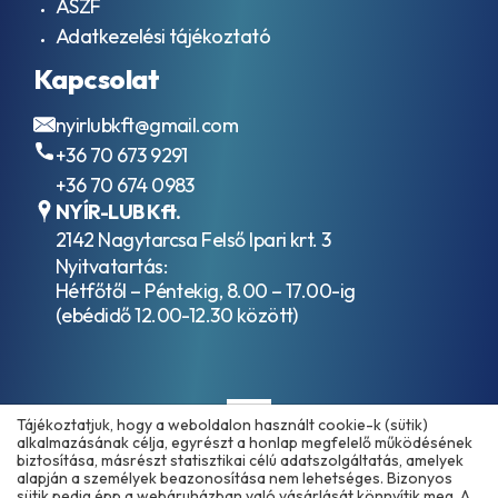
ÁSZF
Adatkezelési tájékoztató
Kapcsolat
nyirlubkft@gmail.com
+36 70 673 9291
+36 70 674 0983
NYÍR-LUB Kft.
2142 Nagytarcsa Felső Ipari krt. 3
Nyitvatartás:
Hétfőtől – Péntekig, 8.00 – 17.00-ig
(ebédidő 12.00-12.30 között)
Tájékoztatjuk, hogy a weboldalon használt cookie-k (sütik)
alkalmazásának célja, egyrészt a honlap megfelelő működésének
biztosítása, másrészt statisztikai célú adatszolgáltatás, amelyek
alapján a személyek beazonosítása nem lehetséges. Bizonyos
sütik pedig épp a webáruházban való vásárlását könnyítik meg. A