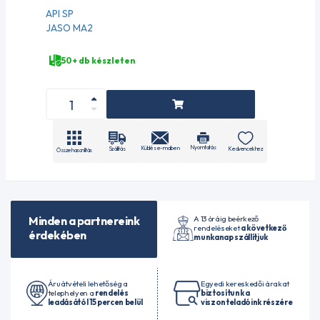
API SP
JASO MA2
50+ db készleten
Nyomtatás
Küldés e-mailben
Szállítás
Kedvencekhez
Összehasonlítás
A 13 óráig beérkező
Minden a partnereink
rendeléseket
a következő
érdekében
munkanap szállítjuk
Áruátvételi lehetőség a
Egyedi kereskedői árakat
telephelyen a
rendelés
biztosítunk a
leadásától 15 percen belül
viszonteladóink részére