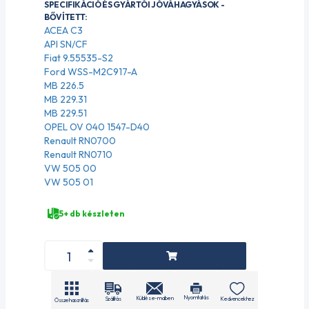
SPECIFIKÁCIÓ ÉS GYÁRTÓI JÓVÁHAGYÁSOK -
BŐVÍTETT:
ACEA C3
API SN/CF
Fiat 9.55535-S2
Ford WSS-M2C917-A
MB 226.5
MB 229.31
MB 229.51
OPEL OV 040 1547-D40
Renault RN0700
Renault RN0710
VW 505 00
VW 505 01
5+ db készleten
Nyomtatás
Küldés e-mailben
Szállítás
Kedvencekhez
Összehasonlítás