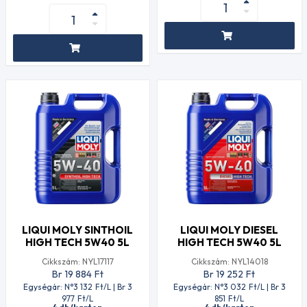
LIQUI MOLY SINTHOIL
LIQUI MOLY DIESEL
HIGH TECH 5W40 5L
HIGH TECH 5W40 5L
Cikkszám: NYL17117
Cikkszám: NYL14018
Br 19 884
Ft
Br 19 252
Ft
Egységár: N°3 132
Ft
/L | Br 3
Egységár: N°3 032
Ft
/L | Br 3
977
Ft
/L
851
Ft
/L