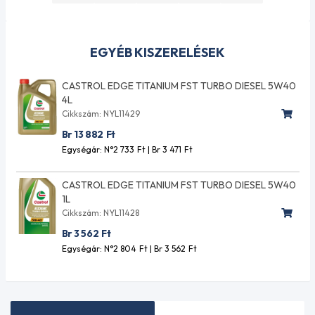
EGYÉB KISZERELÉSEK
CASTROL EDGE TITANIUM FST TURBO DIESEL 5W40
4L
Cikkszám: NYL11429
Br 13 882
Ft
Egységár: N°2 733
Ft
| Br 3 471
Ft
CASTROL EDGE TITANIUM FST TURBO DIESEL 5W40
1L
Cikkszám: NYL11428
Br 3 562
Ft
Egységár: N°2 804
Ft
| Br 3 562
Ft