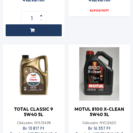
4 db/karton
4 db/karton
ELFOGYOTT
TOTAL CLASSIC 9
MOTUL 8100 X-CLEAN
5W40 5L
5W40 5L
Cikkszám: NYL13498
Cikkszám: NYL12620
Br 13 817
Ft
Br 16 357
Ft