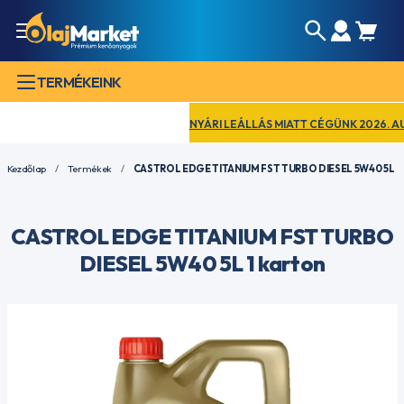
TERMÉKEINK
NYÁRI LEÁLLÁS MIATT CÉGÜNK 2026. AUGUS
Kezdőlap
Termékek
CASTROL EDGE TITANIUM FST TURBO DIESEL 5W40 5L
CASTROL EDGE TITANIUM FST TURBO
DIESEL 5W40 5L 1 karton