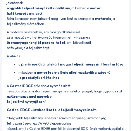
jelentenek:
nagyobb teljesítményt kell előállítani
, miközben a
motor
hatékonysága is javul
.
Soha korábban nem játszott még ilyen fontos szerepet a
motorolaj
a
teljesítmény elérésében.
A motorok összetettek, sok mozgó alkatrésszel.
Ez a mozgás – a hatékonyság hiánya miatt –
hasznos
üzemanyagenergiát pazarolhat el
, ami közvetlenül
befolyásolja a teljesítményt.
A kihívás:
a járművezetők által elvárt
magas teljesítményszint fenntartása
,
miközben a
motortechnológia alkalmazkodik a szigorú
jogszabályi korlátokhoz
.
A
Castrol EDGE
erősebb a nyomás alatt.
Felszabadítja a motor teljesítményét és hatékonyságát, hogy
ugyanazzal
az üzemanyaggal nagyobb
teljesítményt nyújtson
.*
Castrol EDGE – szabadítsa fel a teljesítmény csúcsát.
* Nagyobb teljesítmény leadása azonos mennyiségű üzemanyag
felhasználásával az 5W-40 alapanyaghoz
képest, amit a Castrol EDGE portfólió több mint 80%-ának motorvizsgálatai