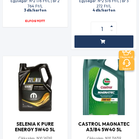
Egységár: N°2 176
Ft
/L | Br 2
Egységár: N°2 576
Ft
/L | Br 3
764
Ft
/L
272
Ft
/L
3 db/karton
4 db/karton
ELFOGYOTT
Olajkereső
Support
SELENIA K PURE
CASTROL MAGNATEC
ENERGY 5W40 5L
A3/B4 5W40 5L
Cikkszám: NYL16761
Cikkszám: NYL11639