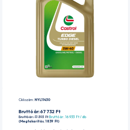
Cikkszám:
NYL11430
Bruttó ár: 67 732
Ft
Bruttó ár:. 17 393
Ft
Bruttó ár:. 16 933
Ft
/ db
(Megtakarítás. 1 839
Ft
)