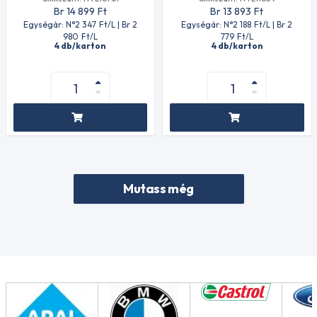
Br 14 899
Ft
Br 13 893
Ft
Egységár: N°2 347
Ft
/L | Br 2
Egységár: N°2 188
Ft
/L | Br 2
980
Ft
/L
779
Ft
/L
4 db/karton
4 db/karton
Mutass még