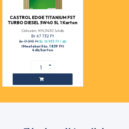
CASTROL EDGE TITANIUM FST
TURBO DIESEL 5W40 5L 1 Karton
Cikkszám: NYL11430 1x4db
Br 67 732
Ft
Br. 17 393
Ft
Br. 16 933
Ft
/ db
(Megtakarítás. 1 839
Ft
)
4 db/karton