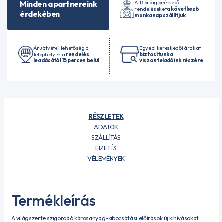
A 13 óráig beérkező
Minden a partnereink
rendeléseket
a következő
érdekében
munkanap szállítjuk
Áruátvételi lehetőség a
Egyedi kereskedői árakat
telephelyen a
rendelés
biztosítunk a
leadásától 15 percen belül
viszonteladóink részére
RÉSZLETEK
ADATOK
SZÁLLÍTÁS
FIZETÉS
VÉLEMÉNYEK
Termékleírás
A világszerte szigorodó károsanyag-kibocsátási előírások új kihívásokat