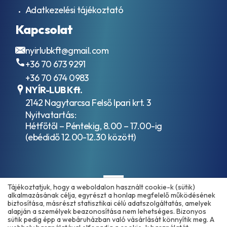
Adatkezelési tájékoztató
Kapcsolat
nyirlubkft@gmail.com
+36 70 673 9291
+36 70 674 0983
NYÍR-LUB Kft.
2142 Nagytarcsa Felső Ipari krt. 3
Nyitvatartás:
Hétfőtől – Péntekig, 8.00 – 17.00-ig
(ebédidő 12.00-12.30 között)
Tájékoztatjuk, hogy a weboldalon használt cookie-k (sütik)
alkalmazásának célja, egyrészt a honlap megfelelő működésének
biztosítása, másrészt statisztikai célú adatszolgáltatás, amelyek
alapján a személyek beazonosítása nem lehetséges. Bizonyos
sütik pedig épp a webáruházban való vásárlását könnyítik meg. A
Copyright © 2025 - 2026 www.olajmarket.hu