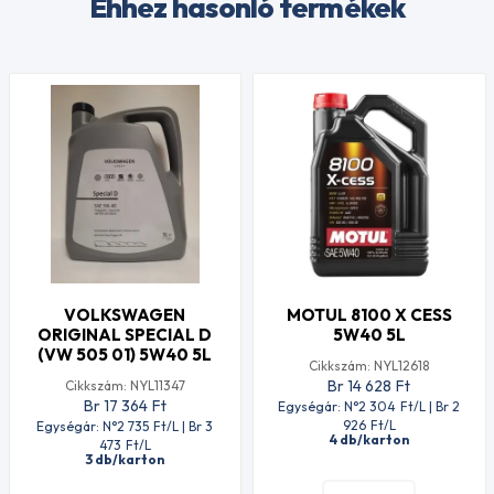
Ehhez hasonló termékek
VOLKSWAGEN
MOTUL 8100 X CESS
ORIGINAL SPECIAL D
5W40 5L
(VW 505 01) 5W40 5L
Cikkszám: NYL12618
Br 14 628
Ft
Cikkszám: NYL11347
Br 17 364
Ft
Egységár: N°2 304
Ft
/L | Br 2
926
Ft
/L
Egységár: N°2 735
Ft
/L | Br 3
4 db/karton
473
Ft
/L
3 db/karton