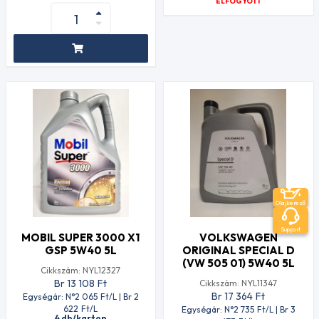
ELFOGYOTT
Olajkereső
Support
MOBIL SUPER 3000 X1
VOLKSWAGEN
GSP 5W40 5L
ORIGINAL SPECIAL D
(VW 505 01) 5W40 5L
Cikkszám: NYL12327
Br 13 108
Ft
Cikkszám: NYL11347
Br 17 364
Ft
Egységár: N°2 065
Ft
/L | Br 2
622
Ft
/L
Egységár: N°2 735
Ft
/L | Br 3
4 db/karton