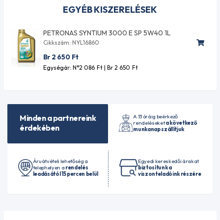
EGYÉB KISZERELÉSEK
PETRONAS SYNTIUM 3000 E SP 5W40 1L
Cikkszám: NYL16860
Br 2 650
Ft
Egységár: N°2 086
Ft
| Br 2 650
Ft
A 13 óráig beérkező
Minden a partnereink
rendeléseket
a következő
érdekében
munkanap szállítjuk
Áruátvételi lehetőség a
Egyedi kereskedői árakat
telephelyen a
rendelés
biztosítunk a
leadásától 15 percen belül
viszonteladóink részére