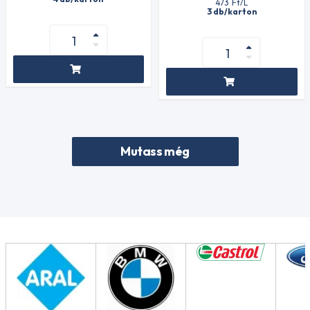
473
Ft
/L
3 db/karton
Mutass még