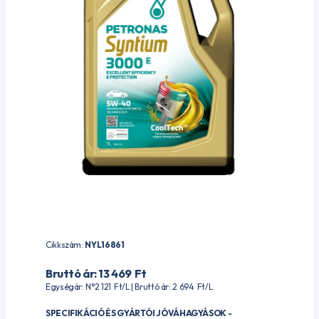
Cikkszám:
NYL16861
Bruttó ár: 13 469
Ft
Egységár: N°2 121
Ft
/L | Bruttó ár: 2 694
Ft
/L
SPECIFIKÁCIÓ ÉS GYÁRTÓI JÓVÁHAGYÁSOK -