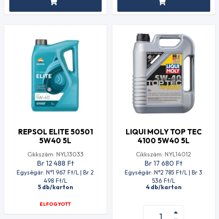
REPSOL ELITE 50501
LIQUI MOLY TOP TEC
5W40 5L
4100 5W40 5L
Cikkszám: NYL13033
Cikkszám: NYL14012
Br 12 488
Ft
Br 17 680
Ft
Egységár: N°1 967
Ft
/L | Br 2
Egységár: N°2 785
Ft
/L | Br 3
498
Ft
/L
536
Ft
/L
5 db/karton
4 db/karton
ELFOGYOTT