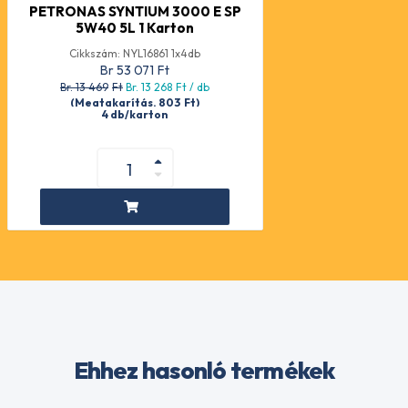
PETRONAS SYNTIUM 3000 E SP
5W40 5L 1 Karton
Cikkszám: NYL16861 1x4db
Br 53 071
Ft
Br. 13 469
Ft
Br. 13 268
Ft
/ db
(Megtakarítás. 803
Ft
)
4 db/karton
Ehhez hasonló termékek