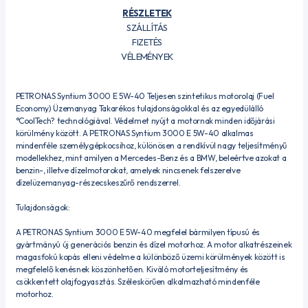
RÉSZLETEK
SZÁLLÍTÁS
FIZETÉS
VÉLEMÉNYEK
PETRONAS Syntium 3000 E 5W-40 Teljesen szintetikus motorolaj (Fuel
Economy) Üzemanyag Takarékos tulajdonságokkal és az egyedülálló
°CoolTech? technológiával. Védelmet nyújt a motornak minden időjárási
körülmény között. A PETRONAS Syntium 3000 E 5W-40 alkalmas
mindenféle személygépkocsihoz, különösen a rendkívül nagy teljesítményű
modellekhez, mint amilyen a Mercedes-Benz és a BMW, beleértve azokat a
benzin-, illetve dízelmotorokat, amelyek nincsenek felszerelve
dízelüzemanyag-részecskeszűrő rendszerrel.
Tulajdonságok:
A PETRONAS Syntium 3000 E 5W-40 megfelel bármilyen típusú és
gyártmányú új generációs benzin és dízel motorhoz. A motor alkatrészeinek
magasfokú kopás elleni védelme a különböző üzemi körülmények között is
megfelelő kenésnek köszönhetően. Kiváló motorteljesítmény és
csökkentett olajfogyasztás. Széleskörűen alkalmazható mindenféle
motorhoz.