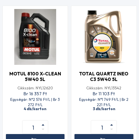
MOTUL 8100 X-CLEAN
TOTAL QUARTZ INEO
5W40 5L
C3 5W40 5L
Cikkszám: NYL12620
Cikkszám: NYL13542
Br 16 357
Ft
Br 11 103
Ft
Egységár: N°2 576
Ft
/L | Br 3
Egységár: N°1 749
Ft
/L | Br 2
272
Ft
/L
221
Ft
/L
4 db/karton
3 db/karton