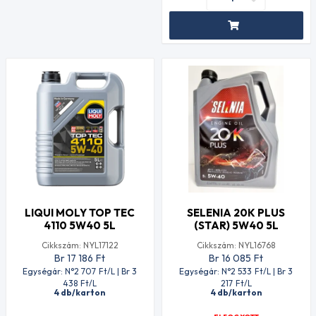
LIQUI MOLY TOP TEC
SELENIA 20K PLUS
4110 5W40 5L
(STAR) 5W40 5L
Cikkszám: NYL17122
Cikkszám: NYL16768
Br 17 186
Ft
Br 16 085
Ft
Egységár: N°2 707
Ft
/L | Br 3
Egységár: N°2 533
Ft
/L | Br 3
438
Ft
/L
217
Ft
/L
4 db/karton
4 db/karton