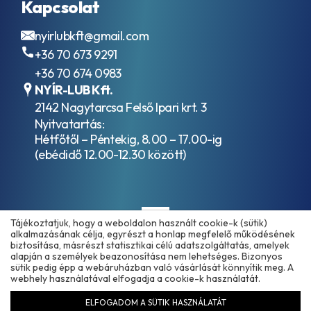
Kapcsolat
nyirlubkft@gmail.com
+36 70 673 9291
+36 70 674 0983
NYÍR-LUB Kft.
2142 Nagytarcsa Felső Ipari krt. 3
Nyitvatartás:
Hétfőtől – Péntekig, 8.00 – 17.00-ig
(ebédidő 12.00-12.30 között)
Tájékoztatjuk, hogy a weboldalon használt cookie-k (sütik)
alkalmazásának célja, egyrészt a honlap megfelelő működésének
biztosítása, másrészt statisztikai célú adatszolgáltatás, amelyek
alapján a személyek beazonosítása nem lehetséges. Bizonyos
sütik pedig épp a webáruházban való vásárlását könnyítik meg. A
Copyright © 2025 - 2026 www.olajmarket.hu
webhely használatával elfogadja a cookie-k használatát.
ELFOGADOM A SÜTIK HASZNÁLATÁT