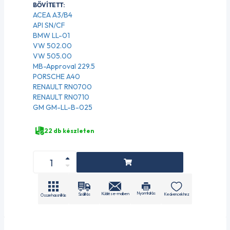
BŐVÍTETT:
ACEA A3/B4
API SN/CF
BMW LL-01
VW 502.00
VW 505.00
MB-Approval 229.5
PORSCHE A40
RENAULT RN0700
RENAULT RN0710
GM GM-LL-B-025
22 db készleten
Nyomtatás
Küldés e-mailben
Szállítás
Kedvencekhez
Összehasonlítás