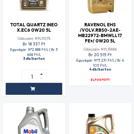
TOTAL QUARTZ INEO
RAVENOL EHS
X.EC6 0W20 5L
/VOLV.RBS0-2AE-
MB22972-BMWLL17
Cikkszám: NYL11075
FE+/ 0W20 5L
Br 18 337
Ft
Cikkszám: NYL15656
Egységár: N°2 888
Ft
/L | Br 3
Br 20 515
Ft
668
Ft
/L
3 db/karton
Egységár: N°3 231
Ft
/L | Br 4
103
Ft
/L
4 db/karton
ELFOGYOTT