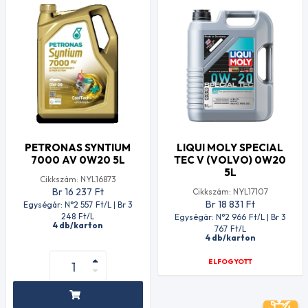
PETRONAS SYNTIUM
LIQUI MOLY SPECIAL
7000 AV 0W20 5L
TEC V (VOLVO) 0W20
5L
Cikkszám: NYL16873
Br 16 237
Ft
Cikkszám: NYL17107
Br 18 831
Ft
Egységár: N°2 557
Ft
/L | Br 3
248
Ft
/L
Egységár: N°2 966
Ft
/L | Br 3
4 db/karton
767
Ft
/L
4 db/karton
ELFOGYOTT