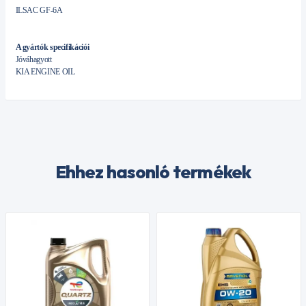
ILSAC GF-6A
A gyártók specifikációi
Jóváhagyott
KIA ENGINE OIL
Ehhez hasonló termékek