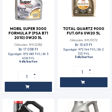
MOBIL SUPER 3000
TOTAL QUARTZ 9000
FORMULA P (PSA B71
FUT.GF6 0W20 5L
2010) 0W20 5L
Cikkszám: NYL11072
Br 13 611
Ft
Cikkszám: NYL12382
Br 17 038
Ft
Egységár: N°2 144
Ft
/L | Br 2
723
Ft
/L
Egységár: N°2 683
Ft
/L | Br 3
3 db/karton
408
Ft
/L
4 db/karton