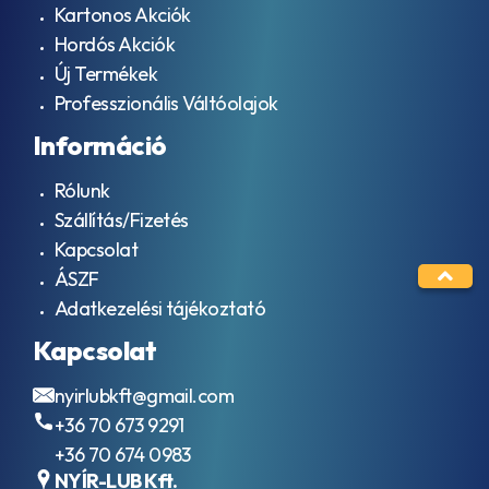
Kartonos Akciók
Hordós Akciók
Új Termékek
Professzionális Váltóolajok
Információ
Rólunk
Szállítás/Fizetés
Kapcsolat
ÁSZF
Adatkezelési tájékoztató
Kapcsolat
nyirlubkft@gmail.com
+36 70 673 9291
+36 70 674 0983
NYÍR-LUB Kft.