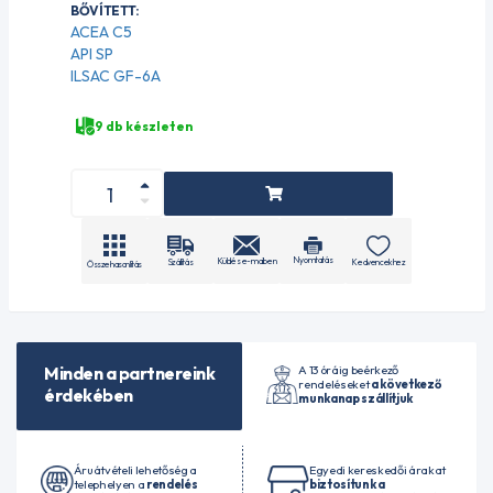
BŐVÍTETT:
ACEA C5
API SP
ILSAC GF-6A
9 db készleten
Nyomtatás
Küldés e-mailben
Szállítás
Kedvencekhez
Összehasonlítás
A 13 óráig beérkező
Minden a partnereink
rendeléseket
a következő
érdekében
munkanap szállítjuk
Áruátvételi lehetőség a
Egyedi kereskedői árakat
telephelyen a
rendelés
biztosítunk a