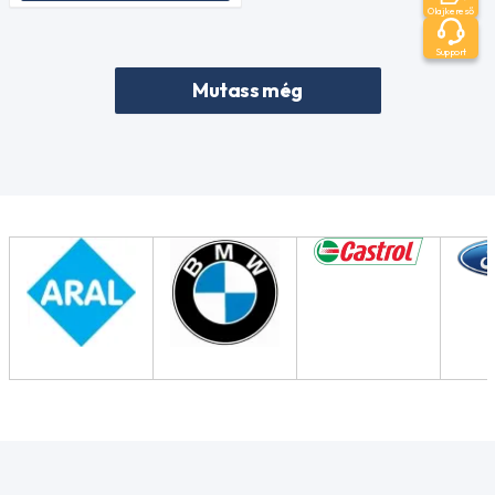
Olajkereső
Support
Mutass még