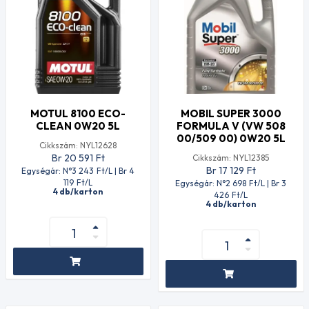
MOTUL 8100 ECO-
MOBIL SUPER 3000
CLEAN 0W20 5L
FORMULA V (VW 508
00/509 00) 0W20 5L
Cikkszám: NYL12628
Br 20 591
Ft
Cikkszám: NYL12385
Br 17 129
Ft
Egységár: N°3 243
Ft
/L | Br 4
119
Ft
/L
Egységár: N°2 698
Ft
/L | Br 3
4 db/karton
426
Ft
/L
4 db/karton