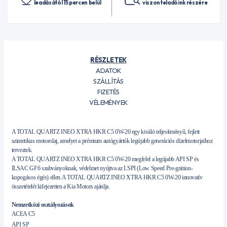
leadásától 15 percen belül
viszonteladóink részére
RÉSZLETEK
ADATOK
SZÁLLÍTÁS
FIZETÉS
VÉLEMÉNYEK
A TOTAL QUARTZ INEO XTRA HKR C5 0W-20 egy kiváló teljesítményű, fejlett
szintetikus motorolaj, amelyet a prémium autógyártók legújabb generációs dízelmotorjaihoz
terveztek.
A TOTAL QUARTZ INEO XTRA HKR C5 0W-20 megfelel a legújabb API SP és
ILSAC GF6 szabványoknak, védelmet nyújtva az LSPI (Low Speed Pre-gnition-
kopogásos égés) ellen.A TOTAL QUARTZ INEO XTRA HKR C5 0W-20 innovatív
összetételét kifejezetten a Kia Motors ajánlja.
Nemzetközi osztályozások
ACEA C5
API SP