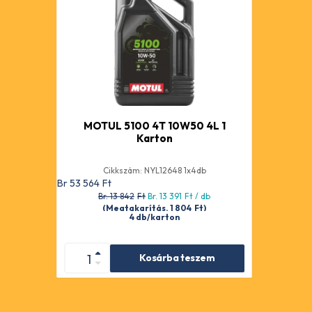
MOTUL 5100 4T 10W50 4L 1
Karton
Cikkszám: NYL12648 1x4db
Br 53 564
Ft
Br. 13 842
Ft
Br. 13 391
Ft
/ db
(Megtakarítás. 1 804
Ft
)
4 db/karton
Kosárba teszem