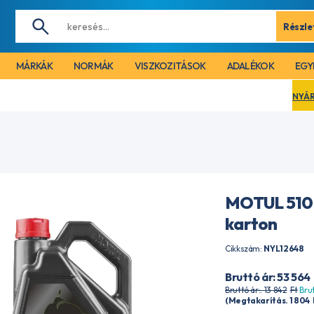
Részle
MÁRKÁK
NORMÁK
VISZKOZITÁSOK
ADALÉKOK
EGY
NYÁRI LEÁLLÁS MIATT
MOTUL 5100
karton
Cikkszám:
NYL12648
Bruttó ár: 53 564
Bruttó ár:. 13 842
Ft
Brut
(Megtakarítás. 1 804