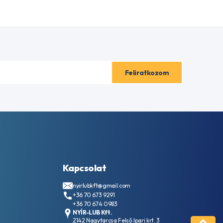
Kapcsolat
nyirlubkft@gmail.com
+36 70 673 9291
+36 70 674 0983
NYÍR-LUB Kft.
2142 Nagytarcsa Felső Ipari krt. 3