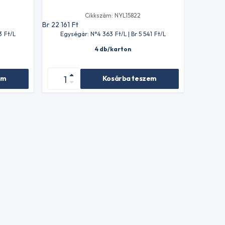
Cikkszám: NYL15822
Br 22 161
Ft
3
Ft
/L
Egységár: N°4 363
Ft
/L | Br 5 541
Ft
/L
4 db/karton
em
Kosárba teszem