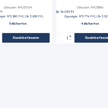
Cikkszám: NYL13004
Cikkszám: NYL15854
Ft
Br 14 091
Ft
gár: N°2 880
Ft
/L | Br 3 658
Ft
/L
Egységár: N°2 774
Ft
/L | Br 3 52
5 db/karton
4 db/karton
Kosárba teszem
Kosárba tesz