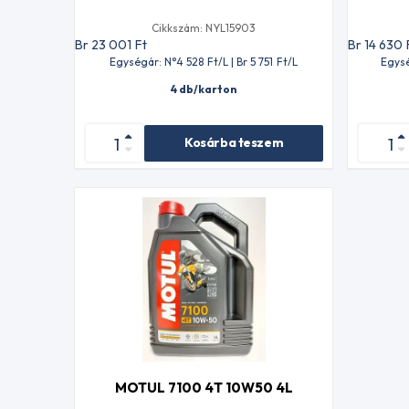
Cikkszám: NYL15903
Br 23 001
Ft
Br 14 630
Egységár: N°4 528
Ft
/L | Br 5 751
Ft
/L
Egysé
4 db/karton
Kosárba teszem
MOTUL 7100 4T 10W50 4L