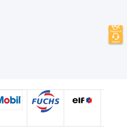
Olajkereső
Support