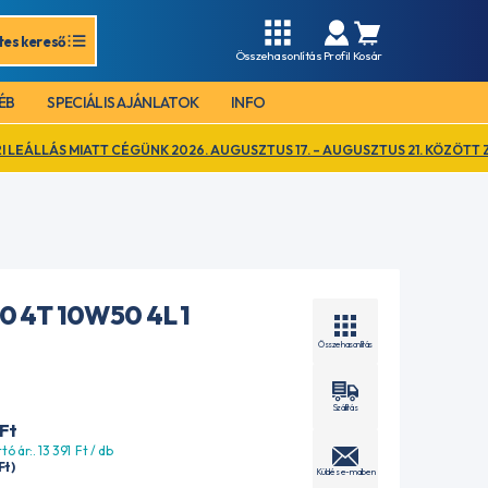
tes kereső
Összehasonlítás
Profil
Kosár
ÉB
SPECIÁLIS AJÁNLATOK
INFO
 CÉGÜNK 2026. AUGUSZTUS 17. – AUGUSZTUS 21. KÖZÖTT ZÁRVA TART. EZ
 4T 10W50 4L 1
Összehasonlítás
Szállítás
Ft
tó ár:. 13 391
Ft
/ db
Ft
)
Küldés e-mailben