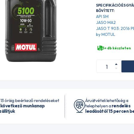
SPECIFIKÁCIÓ ÉS GY
BŐVÍTETT:
API SM
JASO MA2
JASO T 903: 2016
by MOTUL
5+ db készleten
 13 óráig beérkező rendeléseket
Áruátvételi lehetőség a
 következő munkanap
telephelyen a
rendelés
zállítjuk
leadásától 15 percen be