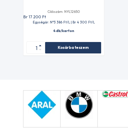
Cikkszám: NYL12650
Br 17 200
Ft
Egységár: N°3 386
Ft
/L | Br 4 300
Ft
/L
4 db/karton
Kosárba teszem