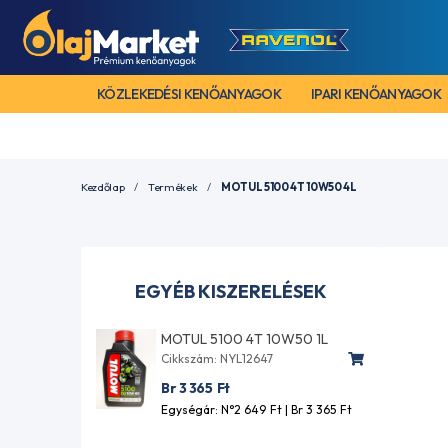
KÖZLEKEDÉSI KENŐANYAGOK
IPARI KENŐANYAGOK
Kezdőlap
Termékek
MOTUL 5100 4T 10W50 4L
EGYÉB KISZERELÉSEK
MOTUL 5100 4T 10W50 1L
Cikkszám: NYL12647
Br 3 365
Ft
Egységár: N°2 649
Ft
| Br 3 365
Ft