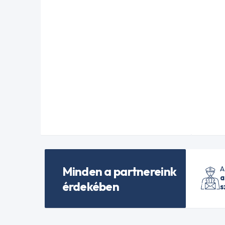
Minden a partnereink
A
a
érdekében
s