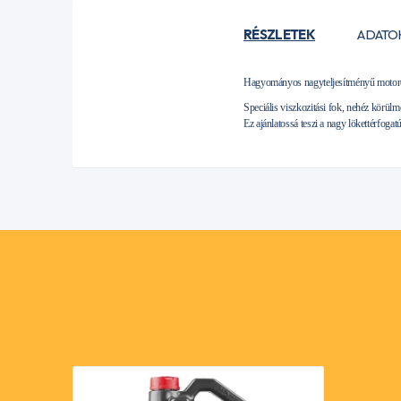
RÉSZLETEK
ADATO
Hagyományos nagyteljesítményű motoro
Speciális viszkozitási fok, nehéz körülm
Ez ajánlatossá teszi a nagy lökettérfoga