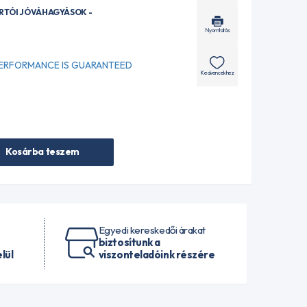
ÁRTÓI JÓVÁHAGYÁSOK -
Nyomtatás
 PERFORMANCE IS GUARANTEED
Kedvencekhez
Kosárba teszem
Egyedi kereskedői árakat
biztosítunk a
lül
viszonteladóink részére