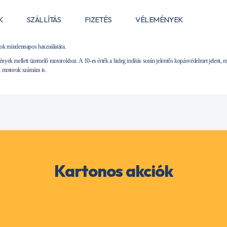
K
SZÁLLÍTÁS
FIZETÉS
VÉLEMÉNYEK
k mindennapos használatára.
ények mellett üzemelő motorokhoz. A 10-es érték a hideg indítás során jelentős kopásvédelmet jelent, míg
tú motorok számára is.
Kartonos akciók