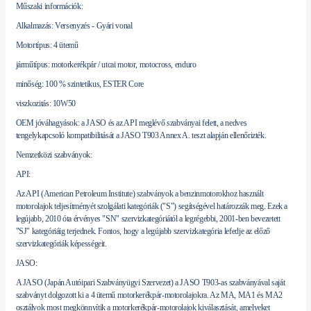
Műszaki információk:
Alkalmazás: Versenyzés - Gyári vonal
Motortípus: 4 ütemű
járműtípus: motorkerékpár / utcai motor, motocross, enduro
minőség: 100 % szintetikus, ESTER Core
viszkozitás: 10W50
OEM jóváhagyások: a JASO és az API meglévő szabványai felett, a nedves
tengelykapcsoló kompatibilitását a JASO T903 Annex A. teszt alapján ellenőrizték.
Nemzetközi szabványok:
API:
Az API (American Petroleum Institute) szabványok a benzinmotorokhoz használt
motorolajok teljesítményét szolgálati kategóriák ("S") segítségével határozzák meg. Ezek a
legújabb, 2010 óta érvényes "SN" szervizkategóriától a legrégebbi, 2001-ben bevezetett
"SJ" kategóriáig terjednek. Fontos, hogy a legújabb szervizkategória lefedje az előző
szervizkategóriák képességeit.
JASO:
A JASO (Japán Autóipari Szabványügyi Szervezet) a JASO T903-as szabványával saját
szabványt dolgozott ki a 4 ütemű motorkerékpár-motorolajokra. Az MA, MA1 és MA2
osztályok most megkönnyítik a motorkerékpár-motorolajok kiválasztását, amelyeket