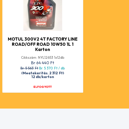
MOTUL 300V2 4T FACTORY LINE
ROAD/OFF ROAD 10W50 1L 1
Karton
Cikkszám: NYL12653 1x12db
Br 64 440
Ft
Br. 5 563
Ft
Br. 5 370
Ft
/ db
(Megtakarítás. 2 312
Ft
)
12 db/karton
ELFOGYOTT