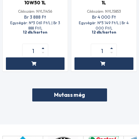
10W50 1L
1L
Cikkszám: NYL11456
Cikkszám: NYL15853
Br 3 888
Ft
Br 4 000
Ft
Egységár: N°3 061
Ft
/L | Br 3
Egységár: N°3 149
Ft
/L | Br 4
888
Ft
/L
000
Ft
/L
12 db/karton
12 db/karton
Mutass még