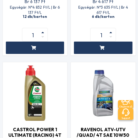
Br 6 137
Ft
Br 4 617
Ft
Egységár: N°4 832
Ft
/L | Br 6
Egységár: N°3 635
Ft
/L | Br 4
137
Ft
/L
617
Ft
/L
12 db/karton
6 db/karton
Olajkereső
Support
CASTROL POWER 1
RAVENOL ATV-UTV
ULTIMATE (RACING) 4T
/QUAD/ 4T SAE 10W50