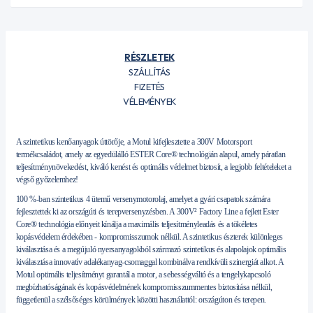
RÉSZLETEK
SZÁLLÍTÁS
FIZETÉS
VÉLEMÉNYEK
A szintetikus kenőanyagok úttörője, a Motul kifejlesztette a 300V Motorsport
termékcsaládot, amely az egyedülálló ESTER Core® technológián alapul, amely páratlan
teljesítménynövekedést, kiváló kenést és optimális védelmet biztosít, a legjobb feltételeket a
végső győzelemhez!
100 %-ban szintetikus 4 ütemű versenymotorolaj, amelyet a gyári csapatok számára
fejlesztettek ki az országúti és terepversenyzésben. A 300V² Factory Line a fejlett Ester
Core® technológia előnyeit kínálja a maximális teljesítményleadás és a tökéletes
kopásvédelem érdekében - kompromisszumok nélkül. A szintetikus észterek különleges
kiválasztása és a megújuló nyersanyagokból származó szintetikus és alapolajok optimális
kiválasztása innovatív adalékanyag-csomaggal kombinálva rendkívüli szinergiát alkot. A
Motul optimális teljesítményt garantál a motor, a sebességváltó és a tengelykapcsoló
megbízhatóságának és kopásvédelmének kompromisszummentes biztosítása nélkül,
függetlenül a szélsőséges körülmények közötti használattól: országúton és terepen.