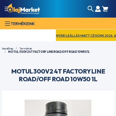
TERMÉKEINK
NYÁRI LEÁLLÁS MIATT CÉGÜNK 2026. AUGU
Kezdőlap
Termékek
MOTUL 300V2 4T FACTORY LINE ROAD/OFF ROAD 10W50 1L
MOTUL 300V2 4T FACTORY LINE
ROAD/OFF ROAD 10W50 1L