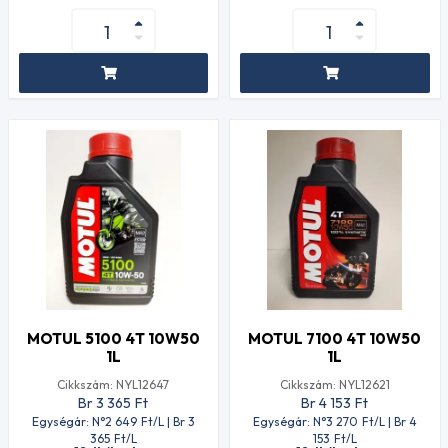
MOTUL 5100 4T 10W50
MOTUL 7100 4T 10W50
1L
1L
Cikkszám: NYL12647
Cikkszám: NYL12621
Br 3 365
Ft
Br 4 153
Ft
Egységár: N°2 649
Ft
/L | Br 3
Egységár: N°3 270
Ft
/L | Br 4
365
Ft
/L
153
Ft
/L