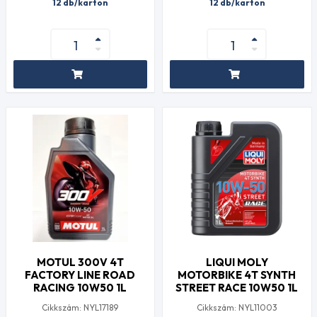
12 db/karton
12 db/karton
MOTUL 300V 4T
LIQUI MOLY
FACTORY LINE ROAD
MOTORBIKE 4T SYNTH
RACING 10W50 1L
STREET RACE 10W50 1L
Cikkszám: NYL17189
Cikkszám: NYL11003