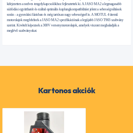
kifejezetten a nedves tengelykapcsolókhoz fejlesztettek ki. A JASO MA2 a legmagasabb
súrlódási együtthatót és ezáltal optimális kuplungkompatibilitást jelent a sebességváltások
során - a gyorsítási fázisban és még tartósan nagy sebességnél is. A MOTUL 4 ütemű
motorolajok megfelelnek a JASO MA2 specifikációnak a legújabb JASO T903 szabvány
szerint. Kivételt képeznek a 300V versenymotorolajok, amelyek viszont meghaladják a
meglévő szabványokat.
Kartonos akciók