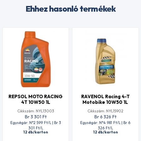
Ehhez hasonló termékek
REPSOL MOTO RACING
RAVENOL Racing 4-T
4T 10W50 1L
Motobike 10W50 1L
Cikkszám: NYL13003
Cikkszám: NYL15902
Br 3 301
Ft
Br 6 326
Ft
Egységár: N°2 599
Ft
/L | Br 3
Egységár: N°4 981
Ft
/L | Br 6
301
Ft
/L
326
Ft
/L
12 db/karton
12 db/karton