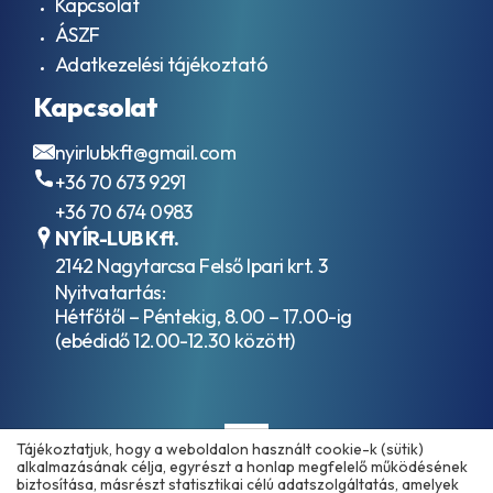
Kapcsolat
ÁSZF
Adatkezelési tájékoztató
Kapcsolat
nyirlubkft@gmail.com
+36 70 673 9291
+36 70 674 0983
NYÍR-LUB Kft.
2142 Nagytarcsa Felső Ipari krt. 3
Nyitvatartás:
Hétfőtől – Péntekig, 8.00 – 17.00-ig
(ebédidő 12.00-12.30 között)
Tájékoztatjuk, hogy a weboldalon használt cookie-k (sütik)
alkalmazásának célja, egyrészt a honlap megfelelő működésének
biztosítása, másrészt statisztikai célú adatszolgáltatás, amelyek