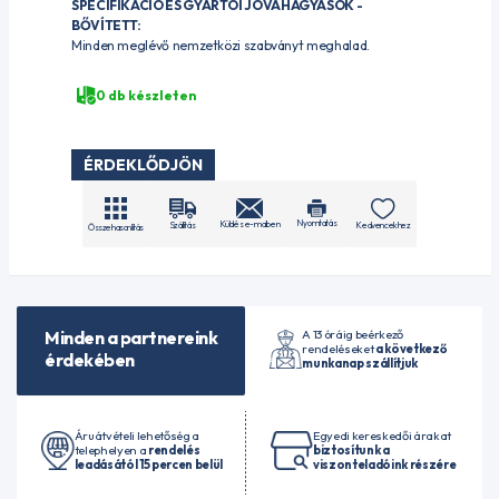
SPECIFIKÁCIÓ ÉS GYÁRTÓI JÓVÁHAGYÁSOK -
BŐVÍTETT:
Minden meglévő nemzetközi szabványt meghalad.
0 db készleten
ÉRDEKLŐDJÖN
Nyomtatás
Küldés e-mailben
Szállítás
Kedvencekhez
Összehasonlítás
A 13 óráig beérkező
Minden a partnereink
rendeléseket
a következő
érdekében
munkanap szállítjuk
Áruátvételi lehetőség a
Egyedi kereskedői árakat
telephelyen a
rendelés
biztosítunk a
leadásától 15 percen belül
viszonteladóink részére