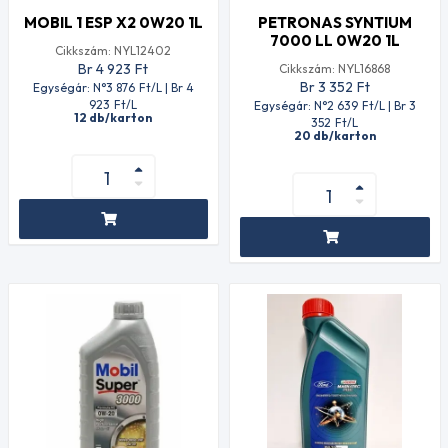
MOBIL 1 ESP X2 0W20 1L
PETRONAS SYNTIUM
7000 LL 0W20 1L
Cikkszám: NYL12402
Br 4 923
Ft
Cikkszám: NYL16868
Br 3 352
Ft
Egységár: N°3 876
Ft
/L | Br 4
923
Ft
/L
Egységár: N°2 639
Ft
/L | Br 3
12 db/karton
352
Ft
/L
20 db/karton