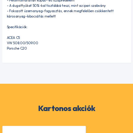
- Felülmúlhatatlan kopás- és iszapvédelem
- A dugattyúkat 50%-kal tisztábbá teszi, mint az ipari szabvány
- Fokozott üzemanyag-fogyasztás, ennek megfelelően csökkentett
károsanyag-kibocsátás mellett
Specifikációk:
ACEA C5
VW 508.00/509.00
Porsche C20
Kartonos akciók