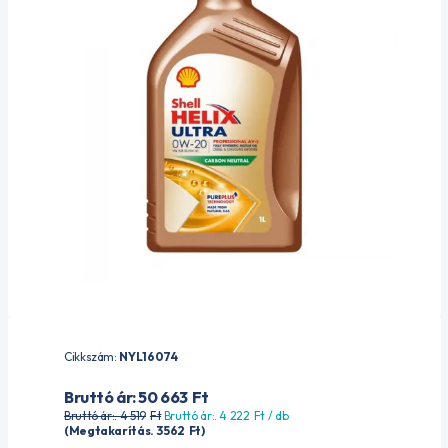
Cikkszám:
NYL16074
Bruttó ár: 50 663
Ft
Bruttó ár:. 4 519
Ft
Bruttó ár:. 4 222
Ft
/ db
(Megtakarítás. 3 562
Ft
)