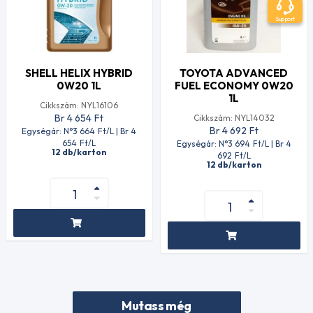
Support
SHELL HELIX HYBRID
TOYOTA ADVANCED
0W20 1L
FUEL ECONOMY 0W20
1L
Cikkszám: NYL16106
Br 4 654
Ft
Cikkszám: NYL14032
Br 4 692
Ft
Egységár: N°3 664
Ft
/L | Br 4
654
Ft
/L
Egységár: N°3 694
Ft
/L | Br 4
12 db/karton
692
Ft
/L
12 db/karton
Mutass még