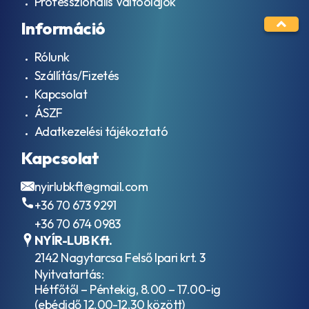
Professzionális Váltóolajok
Információ
Rólunk
Szállítás/Fizetés
Kapcsolat
ÁSZF
Adatkezelési tájékoztató
Kapcsolat
nyirlubkft@gmail.com
+36 70 673 9291
+36 70 674 0983
NYÍR-LUB Kft.
2142 Nagytarcsa Felső Ipari krt. 3
Nyitvatartás:
Hétfőtől – Péntekig, 8.00 – 17.00-ig
(ebédidő 12.00-12.30 között)