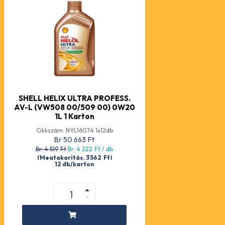
SHELL HELIX ULTRA PROFESS.
AV-L (VW508 00/509 00) 0W20
1L 1 Karton
Cikkszám: NYL16074 1x12db
Br 50 663
Ft
Br. 4 519
Ft
Br. 4 222
Ft
/ db
(Megtakarítás. 3 562
Ft
)
12 db/karton