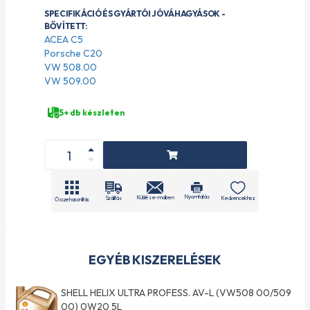
SPECIFIKÁCIÓ ÉS GYÁRTÓI JÓVÁHAGYÁSOK -
BŐVÍTETT:
ACEA C5
Porsche C20
VW 508.00
VW 509.00
5+ db készleten
Nyomtatás
Küldés e-mailben
Szállítás
Kedvencekhez
Összehasonlítás
EGYÉB KISZERELÉSEK
SHELL HELIX ULTRA PROFESS. AV-L (VW508 00/509
00) 0W20 5L