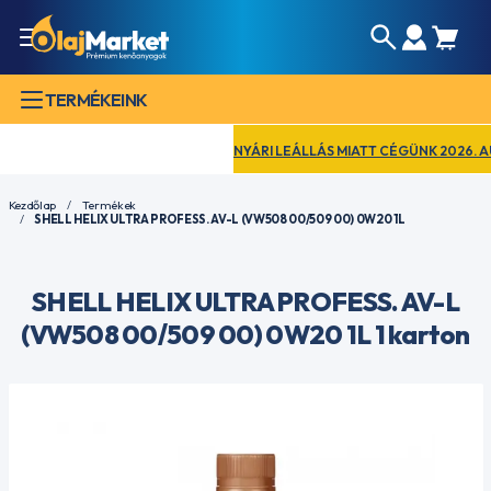
TERMÉKEINK
NYÁRI LEÁLLÁS MIATT CÉGÜNK 2026. AUGUS
Kezdőlap
Termékek
SHELL HELIX ULTRA PROFESS. AV-L (VW508 00/509 00) 0W20 1L
SHELL HELIX ULTRA PROFESS. AV-L
(VW508 00/509 00) 0W20 1L 1 karton