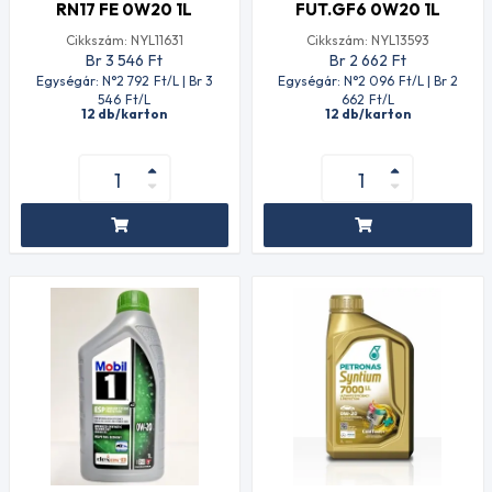
RN17 FE 0W20 1L
FUT.GF6 0W20 1L
Cikkszám: NYL11631
Cikkszám: NYL13593
Br 3 546
Ft
Br 2 662
Ft
Egységár: N°2 792
Ft
/L | Br 3
Egységár: N°2 096
Ft
/L | Br 2
546
Ft
/L
662
Ft
/L
12 db/karton
12 db/karton