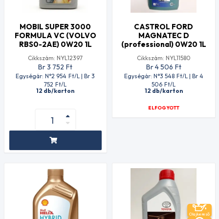
MOBIL SUPER 3000
CASTROL FORD
FORMULA VC (VOLVO
MAGNATEC D
RBS0-2AE) 0W20 1L
(professional) 0W20 1L
Cikkszám: NYL12397
Cikkszám: NYL11580
Br 3 752
Ft
Br 4 506
Ft
Egységár: N°2 954
Ft
/L | Br 3
Egységár: N°3 548
Ft
/L | Br 4
752
Ft
/L
506
Ft
/L
12 db/karton
12 db/karton
ELFOGYOTT
Olajkereső