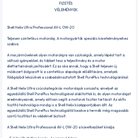
FIZETÉS
VÉLEMÉNYEK
Shell Helix Ultra Professional AV-L 0W-20
Teljesen szintetikus motorolaj. A motorgyártók speciális követelményeihez
szabva.
A mai járműveknek olyan motorolajra van szükségük, amely lépést tart a
változó igényeikkel, és többet tesz a teljesítmény és a motor
élettartamának javításáért. Ez az oka annak, hogy a Shell teljesen új
módszert dolgozott ki a szintetikus alapolajok előállítására, amelyek
földgázból készülnek a szabadalmaztatott Shell PurePlus technológiánkkal.
A Shell Helix Ultra csúcskategóriás motorolajok sorozata, amelyet az
egyedülálló Shell PurePlus technológiával alakítottak ki, és olyan motorolajat
eredményeznek, amely aktívan segíti a motorok tisztán tartását. Az aktív
tisztító technológia mindig is a Shell Helix középpontjában állt. Az
egyedülálló Shell PurePlus technológiától kezdve a termék még magasabb
szintű tisztítást és védelmet biztosít.
A Shell Helix Ultra Professional AV-L 0W-20 a következőket kínálja: