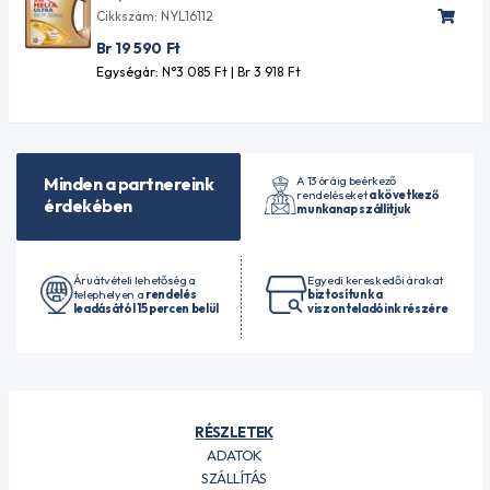
Cikkszám: NYL16112
Br 19 590
Ft
Egységár: N°3 085
Ft
| Br 3 918
Ft
A 13 óráig beérkező
Minden a partnereink
rendeléseket
a következő
érdekében
munkanap szállítjuk
Áruátvételi lehetőség a
Egyedi kereskedői árakat
telephelyen a
rendelés
biztosítunk a
leadásától 15 percen belül
viszonteladóink részére
RÉSZLETEK
ADATOK
SZÁLLÍTÁS