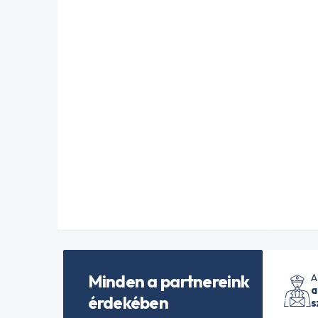
Minden a partnereink
A
a
érdekében
s