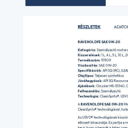
RÉSZLETEK
ADATO
RAVENOL DFE SAE 0W-20
Kategória:
Személyautó motoro
Kiszerelések:
1 L, 4 L, 5 L, 10 L,
Termékszám:
1111109
Viszkozitás:
SAE 0W-20
Specifikációk:
API SQ (RC), ILS
Olajtípus:
Teljesen szintetikus
Jóváhagyások:
API SQ Resource
Ajánlások:
Chrysler MS-13340, 
Felhasználás:
Személyautó
Technológia:
CleanSynto®, USV
A
RAVENOL DFE SAE 0W-20
PAO
CleanSynto® technológiával, turb
Az USVO® technológiának köszönhe
előnyeit kihasználja. Ez javítja 
teszi, hogy a termék a teljes cse