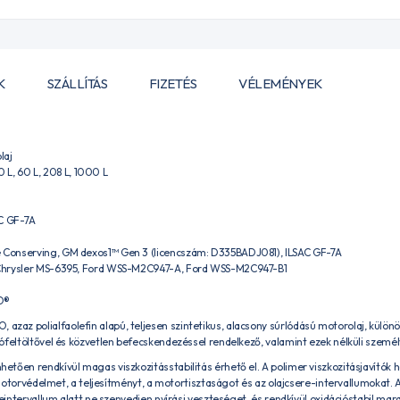
K
SZÁLLÍTÁS
FIZETÉS
VÉLEMÉNYEK
laj
 20 L, 60 L, 208 L, 1000 L
AC GF-7A
 Conserving, GM dexos1™ Gen 3 (licencszám: D335BADJ081), ILSAC GF-7A
Chrysler MS-6395, Ford WSS-M2C947-A, Ford WSS-M2C947-B1
O®
, azaz polialfaolefin alapú, teljesen szintetikus, alacsony súrlódású motorolaj, külö
ófeltöltővel és közvetlen befecskendezéssel rendelkező, valamint ezek nélküli szem
tően rendkívül magas viszkozitásstabilitás érhető el. A polimer viszkozitásjavítók h
a motorvédelmet, a teljesítményt, a motortisztaságot és az olajcsere-intervallumokat
reintervallum alatt ne szenvedjen nyírási veszteséget, és rendkívül oxidációstabil mar