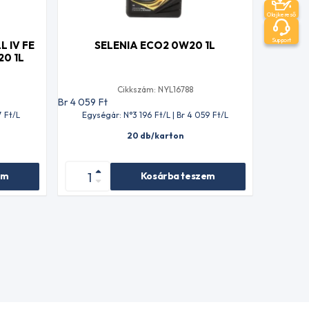
Olajkereső
Support
 IV FE
SELENIA ECO2 0W20 1L
20 1L
Cikkszám: NYL16788
Br 4 059
Ft
7
Ft
/L
Egységár: N°3 196
Ft
/L | Br 4 059
Ft
/L
20 db/karton
em
Kosárba teszem