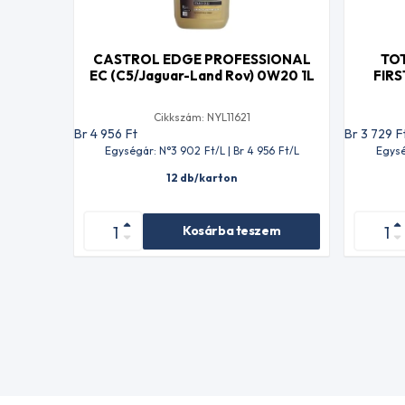
CASTROL EDGE PROFESSIONAL
TO
EC (C5/Jaguar-Land Rov) 0W20 1L
FIRS
Cikkszám: NYL11621
Br 4 956
Ft
Br 3 729
F
Egységár: N°3 902
Ft
/L | Br 4 956
Ft
/L
Egysé
12 db/karton
Kosárba teszem