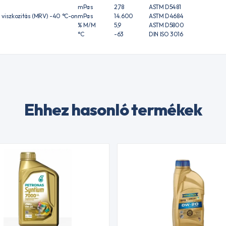
mPa·s
2,78
ASTM D5481
 viszkozitás (MRV) -40 °C-on
mPa·s
14.600
ASTM D4684
% M/M
5,9
ASTM D5800
°C
-63
DIN ISO 3016
Ehhez hasonló termékek