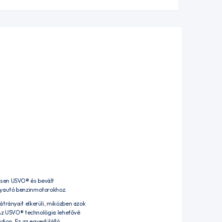
nösen USVO® és bevált
élyautó benzinmotorokhoz.
átrányait elkerüli, miközben azok
. Az USVO® technológia lehetővé
adjon. Ez az egyedülálló