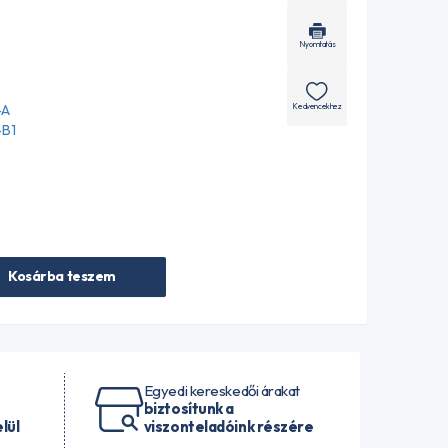
Nyomtatás
Kedvencekhez
-A
-B1
Kosárba teszem
Egyedi kereskedői árakat
biztosítunk a
lül
viszonteladóink részére