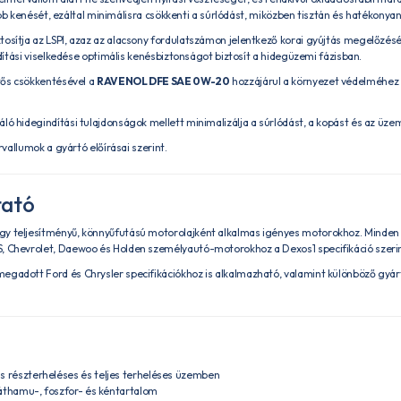
bb kenését, ezáltal minimálisra csökkenti a súrlódást, miközben tisztán és hatékonyan
tosítja az LSPI, azaz az alacsony fordulatszámon jelentkező korai gyújtás megelőzését,
ítási viselkedése optimális kenésbiztonságot biztosít a hidegüzemi fázisban.
ős csökkentésével a
RAVENOL DFE SAE 0W-20
hozzájárul a környezet védelméhez
áló hidegindítási tulajdonságok mellett minimalizálja a súrlódást, a kopást és az ü
allumok a gyártó előírásai szerint.
tató
y teljesítményű, könnyűfutású motorolajként alkalmas igényes motorokhoz. Minden 
hevrolet, Daewoo és Holden személyautó-motorokhoz a Dexos1 specifikáció szerin
egadott Ford és Chrysler specifikációkhoz is alkalmazható, valamint különböző gyár
részterheléses és teljes terheléses üzemben
áthamu-, foszfor- és kéntartalom