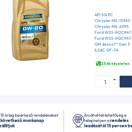
API SQ RC
Chrysler MS-13340
Chrysler MS-6395
Ford WSS-M2C947
Ford WSS-M2C947
GM dexos1™ Gen 3
ILSAC GF-7A
23 db készleten
 13 óráig beérkező rendeléseket
Áruátvételi lehetőség a
 következő munkanap
telephelyen a
rendelés
zállítjuk
leadásától 15 percen be