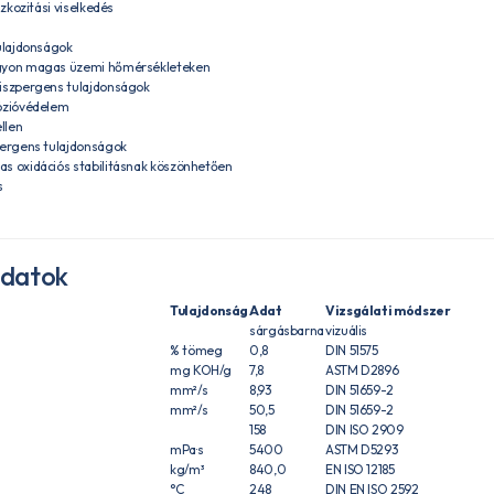
szkozitási viselkedés
tulajdonságok
agyon magas üzemi hőmérsékleteken
iszpergens tulajdonságok
rózióvédelem
llen
pergens tulajdonságok
s oxidációs stabilitásnak köszönhetően
s
adatok
Tulajdonság
Adat
Vizsgálati módszer
sárgásbarna
vizuális
% tömeg
0,8
DIN 51575
mg KOH/g
7,8
ASTM D2896
mm²/s
8,93
DIN 51659-2
mm²/s
50,5
DIN 51659-2
158
DIN ISO 2909
mPa·s
5400
ASTM D5293
kg/m³
840,0
EN ISO 12185
°C
248
DIN EN ISO 2592