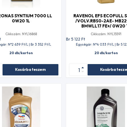
RONAS SYNTIUM 7000 LL
RAVENOL EFS ECOFULL 
0W20 1L
/VOLV.RBS0-2AE- MB22
BMWLL17 FE+/ 0W20 
Cikkszám: NYL16868
Cikkszám: NYL15591
t
Br 5 122
Ft
gár: N°2 639
Ft
/L | Br 3 352
Ft
/L
Egységár: N°4 033
Ft
/L | Br 5 12
20 db/karton
20 db/karton
Kosárba teszem
Kosárba tesz