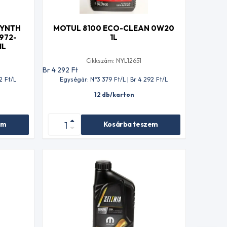
SYNTH
MOTUL 8100 ECO-CLEAN 0W20
972-
1L
1L
Cikkszám: NYL12651
Br 4 292
Ft
2
Ft
/L
Egységár: N°3 379
Ft
/L | Br 4 292
Ft
/L
12 db/karton
em
Kosárba teszem