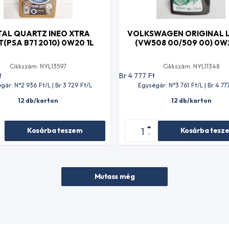
TAL QUARTZ INEO XTRA
VOLKSWAGEN ORIGINAL LL
T(PSA B71 2010) 0W20 1L
(VW508 00/509 00) 0W
Cikkszám: NYL13597
Cikkszám: NYL11348
t
Br 4 777
Ft
gár: N°2 936
Ft
/L | Br 3 729
Ft
/L
Egységár: N°3 761
Ft
/L | Br 4 77
12 db/karton
12 db/karton
Kosárba teszem
Kosárba tesz
Mutass még