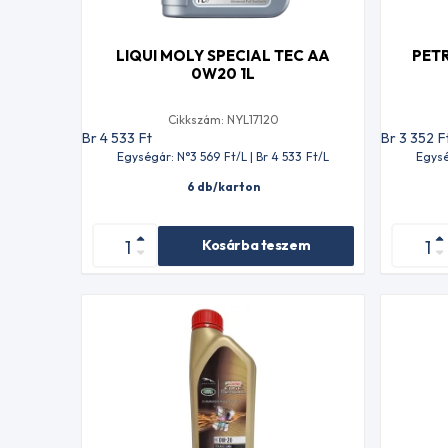
LIQUI MOLY SPECIAL TEC AA
PET
0W20 1L
Cikkszám: NYL17120
Br 4 533
Ft
Br 3 352
F
Egységár: N°3 569
Ft
/L | Br 4 533
Ft
/L
Egysé
6 db/karton
Kosárba teszem