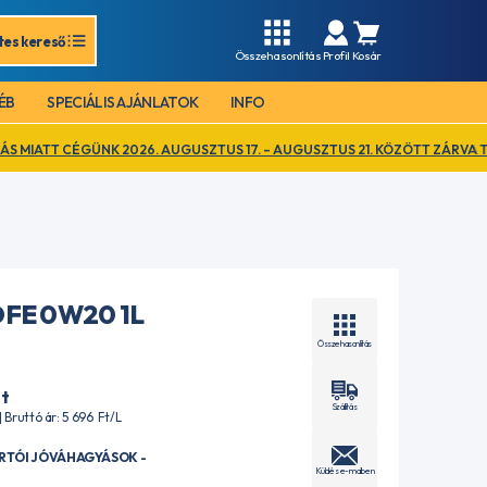
tes kereső
Összehasonlítás
Profil
Kosár
ÉB
SPECIÁLIS AJÁNLATOK
INFO
2026. AUGUSZTUS 17. – AUGUSZTUS 21. KÖZÖTT ZÁRVA TART. EZ IDŐ AL
FE 0W20 1L
Összehasonlítás
t
Szállítás
 | Bruttó ár: 5 696
Ft
/L
ÁRTÓI JÓVÁHAGYÁSOK -
Küldés e-mailben