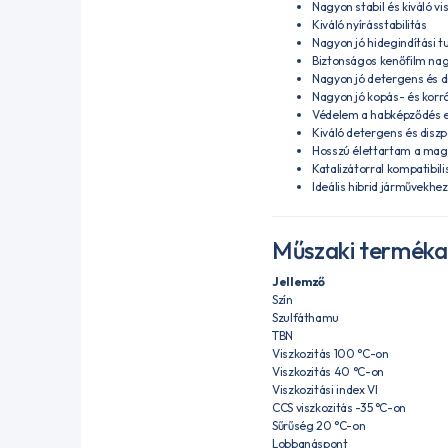
Nagyon stabil és kiváló vi
Kiváló nyírásstabilitás
Nagyon jó hidegindítási 
Biztonságos kenőfilm n
Nagyon jó detergens és d
Nagyon jó kopás- és kor
Védelem a habképződés e
Kiváló detergens és disz
Hosszú élettartam a maga
Katalizátorral kompatibili
Ideális hibrid járművekhez
Műszaki termék
Jellemző
Szín
Szulfáthamu
TBN
Viszkozitás 100 °C-on
Viszkozitás 40 °C-on
Viszkozitási index VI
CCS viszkozitás -35 °C-on
Sűrűség 20 °C-on
Lobbanáspont