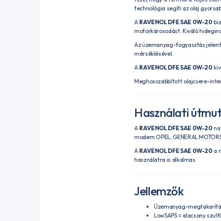
technológia segíti az olaj gyorsa
A
RAVENOL DFE SAE 0W-20
biz
motorkárosodást. Kiváló hidegind
Az üzemanyag-fogyasztás jelent
mérséklésével.
A
RAVENOL DFE SAE 0W-20
kiv
Meghosszabbított olajcsere-interv
Használati útmu
A
RAVENOL DFE SAE 0W-20
nag
modern OPEL, GENERAL MOTORS, C
A
RAVENOL DFE SAE 0W-20
a m
használatra is alkalmas.
Jellemzők
Üzemanyag-megtakarítás 
LowSAPS = alacsony szulf