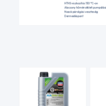
HTHS viszkozitás 150 °C-on
Alacsony hőmérsékleti pumpálási
Noack párolgási veszteség
Dermedéspont