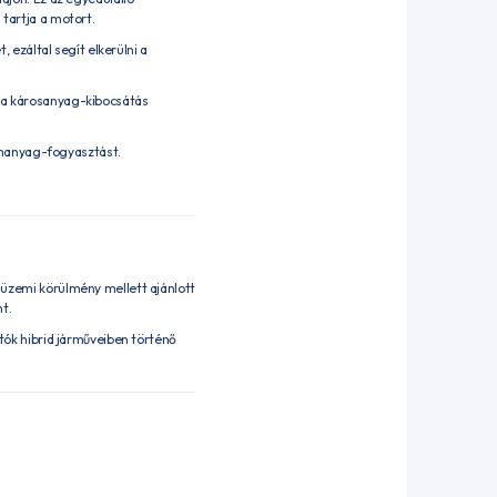
 tartja a motort.
 ezáltal segít elkerülni a
 a károsanyag-kibocsátás
zemanyag-fogyasztást.
üzemi körülmény mellett ajánlott
t.
tók hibrid járműveiben történő