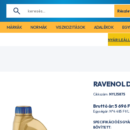
Részle
MÁRKÁK
NORMÁK
VISZKOZITÁSOK
ADALÉKOK
EGY
NYÁRI LEÁLLÁS MIATT CÉGÜNK 
RAVENOL D
Cikkszám:
NYL15875
Bruttó ár: 5 696
F
Egységár: N°4 485
Ft
/L
SPECIFIKÁCIÓ ÉS GY
BŐVÍTETT: