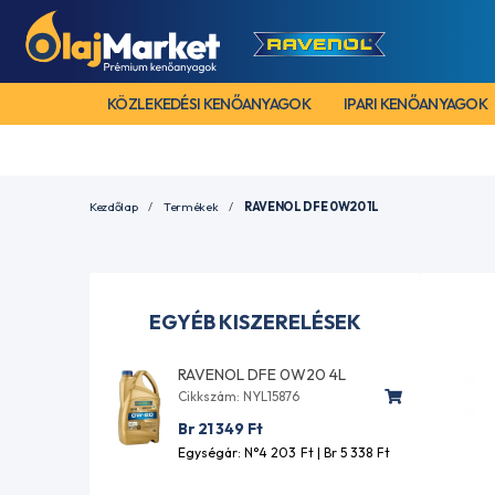
KÖZLEKEDÉSI KENŐANYAGOK
IPARI KENŐANYAGOK
Kezdőlap
Termékek
RAVENOL DFE 0W20 1L
EGYÉB KISZERELÉSEK
RAVENOL DFE 0W20 4L
Cikkszám: NYL15876
Br 21 349
Ft
Egységár: N°4 203
Ft
| Br 5 338
Ft