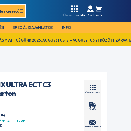
tes kereső
Összehasonlítás
Profil
Kosár
ÉB
SPECIÁLIS AJÁNLATOK
INFO
2026. AUGUSZTUS 17. – AUGUSZTUS 21. KÖZÖTT ZÁRVA TART. EZ IDŐ ALA
X ULTRA ECT C3
arton
Összehasonlítás
Szállítás
Ft
 ár:. 4 111
Ft
/ db
t
)
Küldés e-mailben