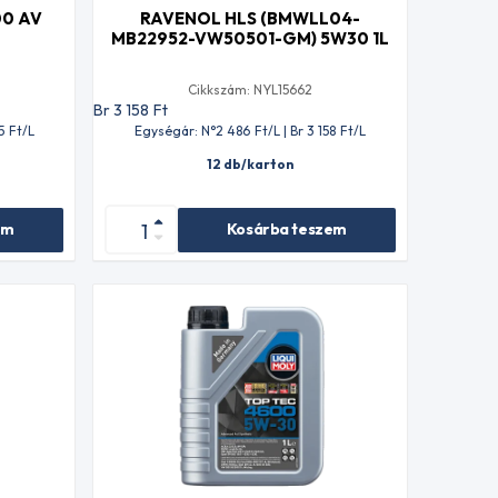
00 AV
RAVENOL HLS (BMWLL04-
MB22952-VW50501-GM) 5W30 1L
Cikkszám: NYL15662
Br 3 158
Ft
5
Ft
/L
Egységár: N°2 486
Ft
/L | Br 3 158
Ft
/L
12 db/karton
em
Kosárba teszem