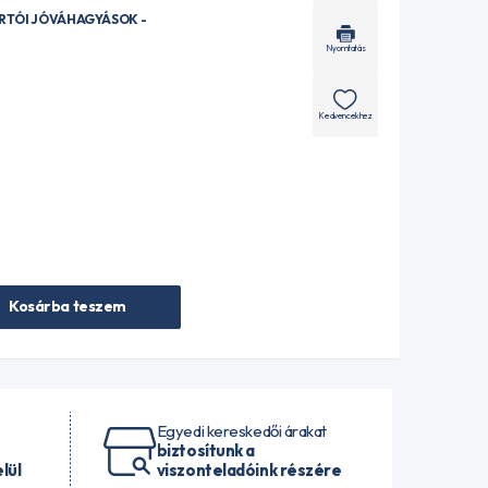
ÁRTÓI JÓVÁHAGYÁSOK -
Nyomtatás
Kedvencekhez
Kosárba teszem
Egyedi kereskedői árakat
biztosítunk a
lül
viszonteladóink részére