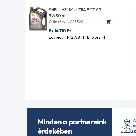
SHELL HELIX ULTRA ECT C3
5W30 4L
Cikkszám: NYL13329
Br 14 110
Ft
Egységár: N°2 778
Ft
| Br 3 528
Ft
Minden a partnereink
A
a
érdekében
s