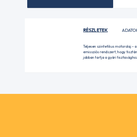
RÉSZLETEK
ADATO
Teljesen szintetikus motorolaj –
emissziós rendszert, hogy tisztá
jobban tartja a gyári tisztaságh