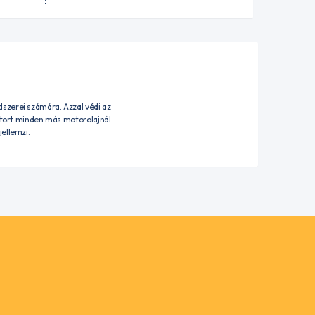
szerei számára. Azzal védi az
motort minden más motorolajnál
ellemzi.