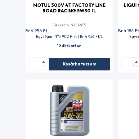
MOTUL 300V 4T FACTORY LINE
LIQUI
ROAD RACING 5W30 1L
Cikkszám: NYL12671
Br 4 956
Ft
Br 4 186
F
Egységár: N°3 902
Ft
/L | Br 4 956
Ft
/L
Egysé
12 db/karton
Kosárba teszem