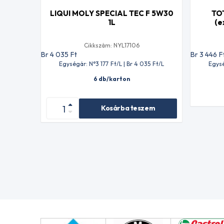
LIQUI MOLY SPECIAL TEC F 5W30
TO
1L
(e
Cikkszám: NYL17106
Br 4 035
Ft
Br 3 446
F
Egységár: N°3 177
Ft
/L | Br 4 035
Ft
/L
Egysé
6 db/karton
Kosárba teszem