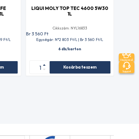
IFE
LIQUI MOLY TOP TEC 4600 5W30
1L
1L
Cikkszám: NYL16833
Br 3 560
Ft
59
Ft
/L
Egységár: N°2 803
Ft
/L | Br 3 560
Ft
/L
6 db/karton
Olajkereső
em
Kosárba teszem
Support