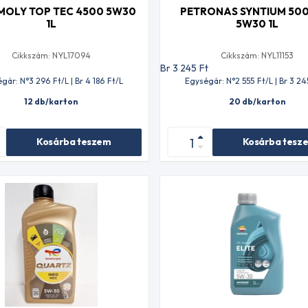
 MOLY TOP TEC 4500 5W30
PETRONAS SYNTIUM 50
1L
5W30 1L
Cikkszám: NYL17094
Cikkszám: NYL11153
t
Br 3 245
Ft
gár: N°3 296
Ft
/L | Br 4 186
Ft
/L
Egységár: N°2 555
Ft
/L | Br 3 24
12 db/karton
20 db/karton
Kosárba teszem
Kosárba tesz