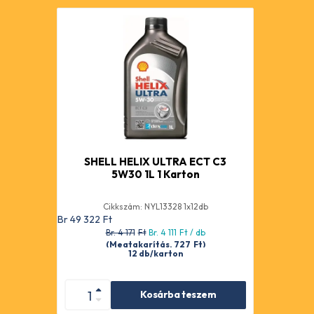
SHELL HELIX ULTRA ECT C3
5W30 1L 1 Karton
Cikkszám: NYL13328 1x12db
Br 49 322
Ft
Br. 4 171
Ft
Br. 4 111
Ft
/ db
(Megtakarítás. 727
Ft
)
12 db/karton
Kosárba teszem