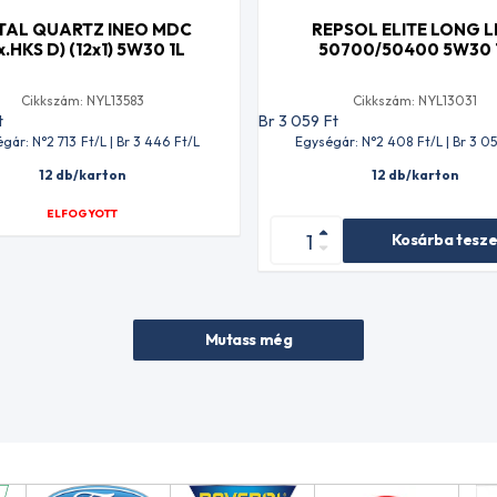
TAL QUARTZ INEO MDC
REPSOL ELITE LONG L
x.HKS D) (12x1) 5W30 1L
50700/50400 5W30 
Cikkszám: NYL13583
Cikkszám: NYL13031
t
Br 3 059
Ft
gár: N°2 713
Ft
/L | Br 3 446
Ft
/L
Egységár: N°2 408
Ft
/L | Br 3 0
12 db/karton
12 db/karton
ELFOGYOTT
Kosárba tesz
Mutass még