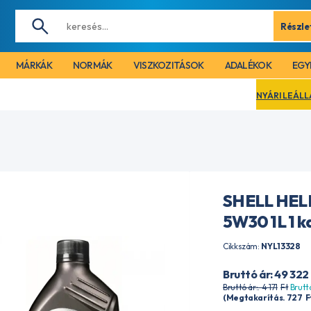
Részle
MÁRKÁK
NORMÁK
VISZKOZITÁSOK
ADALÉKOK
EGY
NYÁRI LEÁLLÁS MIATT CÉGÜNK 
SHELL HELI
5W30 1L 1 k
Cikkszám:
NYL13328
Bruttó ár: 49 322
Bruttó ár:. 4 171
Ft
Bruttó
(Megtakarítás. 727
F