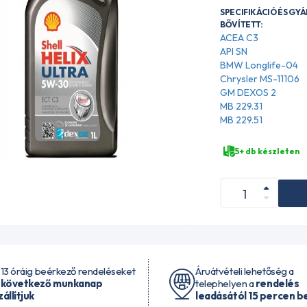
SPECIFIKÁCIÓ ÉS GY
BŐVÍTETT:
ACEA C3
API SN
BMW Longlife-04
Chrysler MS-11106
GM DEXOS 2
MB 229.31
MB 229.51
5+ db készleten
 13 óráig beérkező rendeléseket
Áruátvételi lehetőség a
 következő munkanap
telephelyen a
rendelés
zállítjuk
leadásától 15 percen be