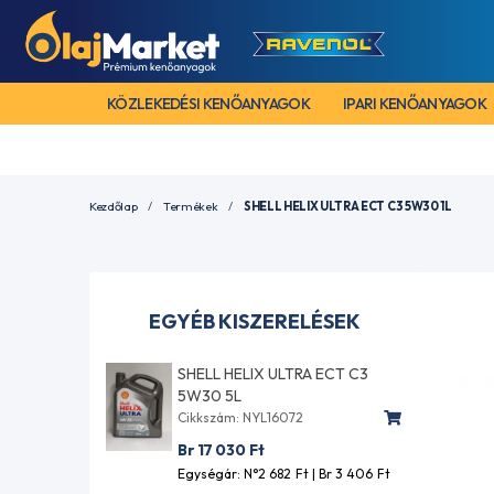
KÖZLEKEDÉSI KENŐANYAGOK
IPARI KENŐANYAGOK
Kezdőlap
Termékek
SHELL HELIX ULTRA ECT C3 5W30 1L
EGYÉB KISZERELÉSEK
SHELL HELIX ULTRA ECT C3
5W30 5L
Cikkszám: NYL16072
Br 17 030
Ft
Egységár: N°2 682
Ft
| Br 3 406
Ft