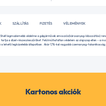
K
SZÁLLÍTÁS
FIZETÉS
VÉLEMÉNYEK
 a Shell legmodernebb védelme a gépjárművek emissziós(károsanyag-kibocsátási) rend
n tartja a dízel-részecskeszűrőket. Felülmúlhatatlan védelem az olajiszap ellen – a 
oz a lehető legközelebbi állapotban. Akár 1,7%-kal nagyobb üzemanyag-takarékosság j
Kartonos akciók