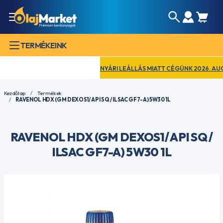
TERMÉKEINK
NYÁRI LEÁLLÁS MIATT CÉGÜNK 2026. AUGUSZT
Kezdőlap
Termékek
RAVENOL HDX (GM DEXOS1/ API SQ / ILSAC GF7-A) 5W30 1L
RAVENOL HDX (GM DEXOS1/ API SQ /
ILSAC GF7-A) 5W30 1L