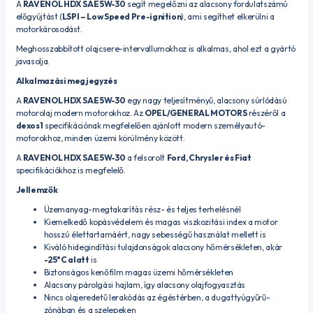
A
RAVENOL HDX SAE 5W-30
segít megelőzni az alacsony fordulatszámú
előgyújtást (
LSPI – Low Speed Pre-ignition
), ami segíthet elkerülni a
motorkárosodást.
Meghosszabbított olajcsere-intervallumokhoz is alkalmas, ahol ezt a gyártó
javasolja.
Alkalmazási megjegyzés
A
RAVENOL HDX SAE 5W-30
egy nagy teljesítményű, alacsony súrlódású
motorolaj modern motorokhoz. Az
OPEL/GENERAL MOTORS
részéről a
dexos1
specifikációnak megfelelően ajánlott modern személyautó-
motorokhoz, minden üzemi körülmény között.
A
RAVENOL HDX SAE 5W-30
a felsorolt
Ford, Chrysler és Fiat
specifikációkhoz is megfelelő.
Jellemzők
Üzemanyag-megtakarítás rész- és teljes terhelésnél
Kiemelkedő kopásvédelem és magas viszkozitási index a motor
hosszú élettartamáért, nagy sebességű használat mellett is
Kiváló hidegindítási tulajdonságok alacsony hőmérsékleten, akár
-25°C alatt
is
Biztonságos kenőfilm magas üzemi hőmérsékleten
Alacsony párolgási hajlam, így alacsony olajfogyasztás
Nincs olajeredetű lerakódás az égéstérben, a dugattyúgyűrű-
zónában és a szelepeken