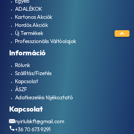
Egyéb
ADALÉKOK
Kartonos Akciók
Hordós Akciók
Új Termékek
Professzionális Váltóolajok
Információ
Rólunk
Szállítás/Fizetés
Kapcsolat
ÁSZF
Adatkezelési tájékoztató
Kapcsolat
nyirlubkft@gmail.com
+36 70 673 9291