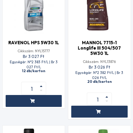
RAVENOL HPS 5W30 1L
MANNOL 7715-1
Longlife III 504/507
Cikkszám: NYL15777
5W30 1L
Br 3 027
Ft
Cikkszám: NYL13876
Egységár: N°2 383
Ft
/L | Br 3
Br 3 026
Ft
027
Ft
/L
12 db/karton
Egységár: N°2 382
Ft
/L | Br 3
026
Ft
/L
20 db/karton