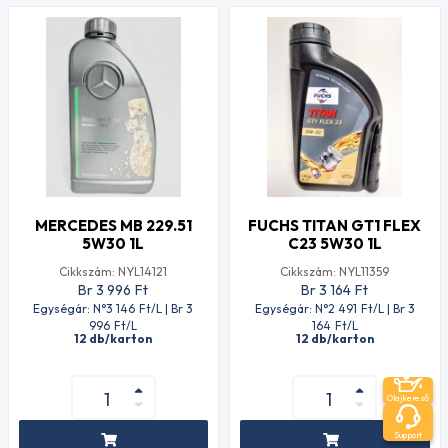
MERCEDES MB 229.51
FUCHS TITAN GT1 FLEX
5W30 1L
C23 5W30 1L
Cikkszám: NYL14121
Cikkszám: NYL11359
Br 3 996
Ft
Br 3 164
Ft
Egységár: N°3 146
Ft
/L | Br 3
Egységár: N°2 491
Ft
/L | Br 3
996
Ft
/L
164
Ft
/L
12 db/karton
12 db/karton
Olajkereső
Support