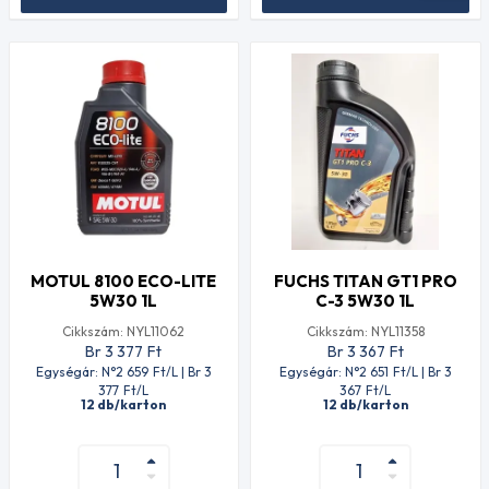
MOTUL 8100 ECO-LITE
FUCHS TITAN GT1 PRO
5W30 1L
C-3 5W30 1L
Cikkszám: NYL11062
Cikkszám: NYL11358
Br 3 377
Ft
Br 3 367
Ft
Egységár: N°2 659
Ft
/L | Br 3
Egységár: N°2 651
Ft
/L | Br 3
377
Ft
/L
367
Ft
/L
12 db/karton
12 db/karton