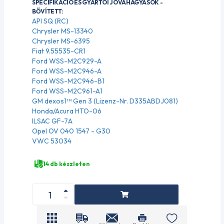
SPECIFIKÁCIÓ ÉS GYÁRTÓI JÓVÁHAGYÁSOK -
BŐVÍTETT:
API SQ (RC)
Chrysler MS-13340
Chrysler MS-6395
Fiat 9.55535-CR1
Ford WSS-M2C929-A
Ford WSS-M2C946-A
Ford WSS-M2C946-B1
Ford WSS-M2C961-A1
GM dexos1™ Gen 3 (Lizenz-Nr. D335ABDJ081)
Honda/Acura HTO-06
ILSAC GF-7A
Opel OV 040 1547 - G30
VWC 53034
14 db készleten