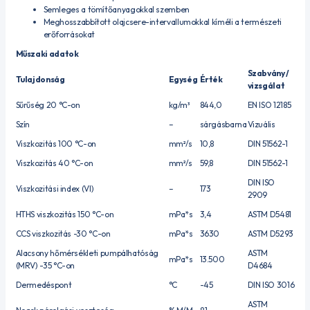
Semleges a tömítőanyagokkal szemben
Meghosszabbított olajcsere-intervallumokkal kíméli a természeti
erőforrásokat
Műszaki adatok
Szabvány /
Tulajdonság
Egység
Érték
vizsgálat
Sűrűség 20 °C-on
kg/m³
844,0
EN ISO 12185
Szín
–
sárgásbarna
Vizuális
Viszkozitás 100 °C-on
mm²/s
10,8
DIN 51562-1
Viszkozitás 40 °C-on
mm²/s
59,8
DIN 51562-1
DIN ISO
Viszkozitási index (VI)
–
173
2909
HTHS viszkozitás 150 °C-on
mPa*s
3,4
ASTM D5481
CCS viszkozitás -30 °C-on
mPa*s
3630
ASTM D5293
Alacsony hőmérsékleti pumpálhatóság
ASTM
mPa*s
13.500
(MRV) -35 °C-on
D4684
Dermedéspont
°C
-45
DIN ISO 3016
ASTM