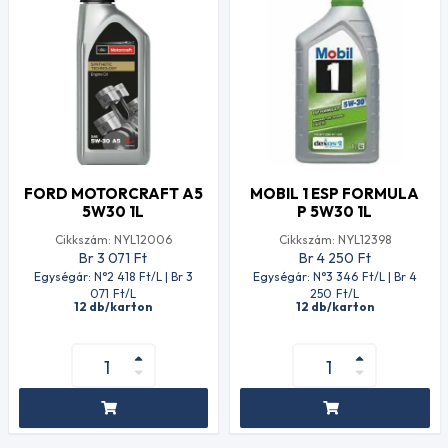
FORD MOTORCRAFT A5
MOBIL 1 ESP FORMULA
5W30 1L
P 5W30 1L
Cikkszám: NYL12006
Cikkszám: NYL12398
Br 3 071
Ft
Br 4 250
Ft
Egységár: N°2 418
Ft
/L | Br 3
Egységár: N°3 346
Ft
/L | Br 4
071
Ft
/L
250
Ft
/L
12 db/karton
12 db/karton