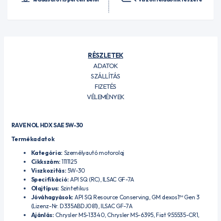
RÉSZLETEK
ADATOK
SZÁLLÍTÁS
FIZETÉS
VÉLEMÉNYEK
RAVENOL HDX SAE 5W-30
Termékadatok
Kategória:
Személyautó motorolaj
Cikkszám:
1111125
Viszkozitás:
5W-30
Specifikáció:
API SQ (RC), ILSAC GF-7A
Olajtípus:
Szintetikus
Jóváhagyások:
API SQ Resource Conserving, GM dexos1™ Gen 3
(Lizenz-Nr. D335ABDJ081), ILSAC GF-7A
Ajánlás:
Chrysler MS-13340, Chrysler MS-6395, Fiat 9.55535-CR1,