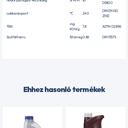
Noack párolgási veszteség
% M/M
8,1
D5800
DIN EN ISO
Lobbanáspont
°C
240
2592
mg
TBN
7,8
ASTM D2896
KOH/g
Szulfáthamu
%tömeg
0,86
DIN 51575
Ehhez hasonló termékek