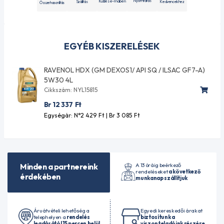
Nyomtatás
Küldés e-mailben
Szállítás
Kedvencekhez
Összehasonlítás
EGYÉB KISZERELÉSEK
RAVENOL HDX (GM DEXOS1/ API SQ / ILSAC GF7-A)
5W30 4L
Cikkszám: NYL15815
Br 12 337
Ft
Egységár: N°2 429
Ft
| Br 3 085
Ft
A 13 óráig beérkező
Minden a partnereink
rendeléseket
a következő
érdekében
munkanap szállítjuk
Áruátvételi lehetőség a
Egyedi kereskedői árakat
telephelyen a
rendelés
biztosítunk a
leadásától 15 percen belül
viszonteladóink részére