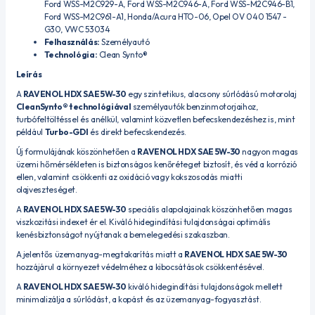
Ford WSS-M2C929-A, Ford WSS-M2C946-A, Ford WSS-M2C946-B1,
Ford WSS-M2C961-A1, Honda/Acura HTO-06, Opel OV 040 1547 -
G30, VWC 53034
Felhasználás:
Személyautó
Technológia:
Clean Synto®
Leírás
A
RAVENOL HDX SAE 5W-30
egy szintetikus, alacsony súrlódású motorolaj
CleanSynto® technológiával
személyautók benzinmotorjaihoz,
turbófeltöltéssel és anélkül, valamint közvetlen befecskendezéshez is, mint
például
Turbo-GDI
és direkt befecskendezés.
Új formulájának köszönhetően a
RAVENOL HDX SAE 5W-30
nagyon magas
üzemi hőmérsékleten is biztonságos kenőréteget biztosít, és véd a korrózió
ellen, valamint csökkenti az oxidáció vagy kokszosodás miatti
olajveszteséget.
A
RAVENOL HDX SAE 5W-30
speciális alapolajainak köszönhetően magas
viszkozitási indexet ér el. Kiváló hidegindítási tulajdonságai optimális
kenésbiztonságot nyújtanak a bemelegedési szakaszban.
A jelentős üzemanyag-megtakarítás miatt a
RAVENOL HDX SAE 5W-30
hozzájárul a környezet védelméhez a kibocsátások csökkentésével.
A
RAVENOL HDX SAE 5W-30
kiváló hidegindítási tulajdonságok mellett
minimalizálja a súrlódást, a kopást és az üzemanyag-fogyasztást.