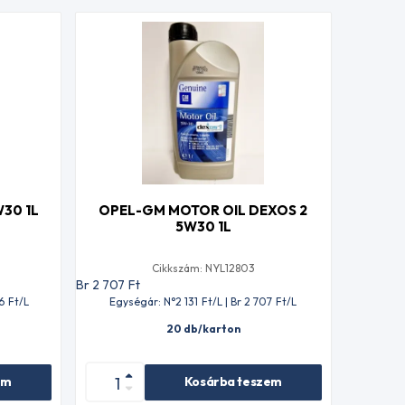
30 1L
OPEL-GM MOTOR OIL DEXOS 2
5W30 1L
Cikkszám: NYL12803
Br 2 707
Ft
6
Ft
/L
Egységár: N°2 131
Ft
/L | Br 2 707
Ft
/L
20 db/karton
em
Kosárba teszem