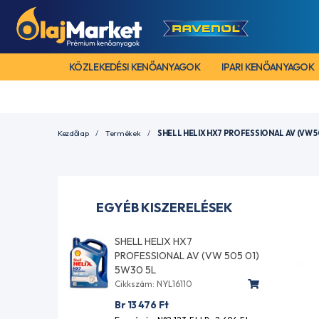
KÖZLEKEDÉSI KENŐANYAGOK
IPARI KENŐANYAGOK
Kezdőlap
Termékek
SHELL HELIX HX7 PROFESSIONAL AV (VW 50
EGYÉB KISZERELÉSEK
SHELL HELIX HX7
PROFESSIONAL AV (VW 505 01)
5W30 5L
Cikkszám: NYL16110
Br 13 476
Ft