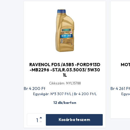
RAVENOL FDS /A5B5 -FORD913D
MOT
-MB2296 -STJLR.03.5003/ 5W30
1L
Cikkszám: NYL15788
Br 4 200
Ft
Br 4 261
F
Egységár: N°3 307
Ft
/L | Br 4 200
Ft
/L
Egysé
12 db/karton
Kosárba teszem