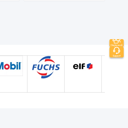
Olajkereső
Support