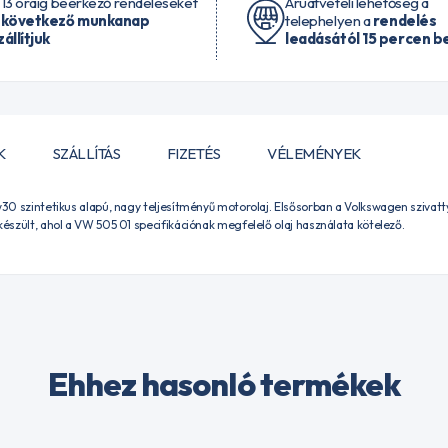
 13 óráig beérkező rendeléseket
Áruátvételi lehetőség a
 következő munkanap
telephelyen a
rendelés
zállítjuk
leadásától 15 percen be
K
SZÁLLÍTÁS
FIZETÉS
VÉLEMÉNYEK
5w30 szintetikus alapú, nagy teljesítményű motorolaj. Elsősorban a Volkswagen sziva
készült, ahol a VW 505 01 specifikációnak megfelelő olaj használata kötelező.
Ehhez hasonló termékek