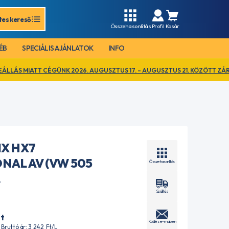
tes kereső
Összehasonlítás
Profil
Kosár
ÉB
SPECIÁLIS AJÁNLATOK
INFO
 CÉGÜNK 2026. AUGUSZTUS 17. – AUGUSZTUS 21. KÖZÖTT ZÁRVA TART. E
IX HX7
NAL AV (VW 505
Összehasonlítás
L
Szállítás
t
Küldés e-mailben
| Bruttó ár: 3 242
Ft
/L