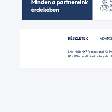
Minden a partnereink
A
a
érdekében
s
RÉSZLETEK
ADATO
Shell Helix HX7 Professional AV 
(PD TDI)szerelt dízelmotorjaihoz 