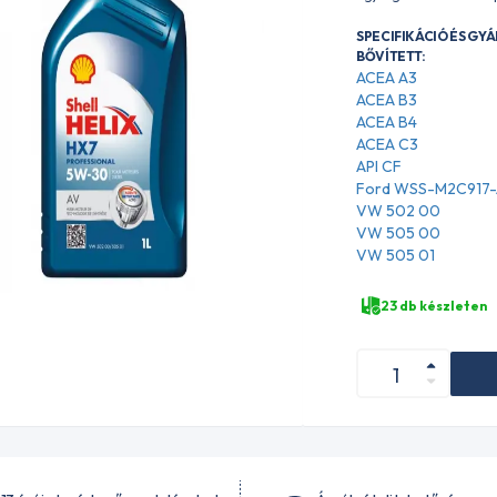
SPECIFIKÁCIÓ ÉS GY
BŐVÍTETT:
ACEA A3
ACEA B3
ACEA B4
ACEA C3
API CF
Ford WSS-M2C917
VW 502 00
VW 505 00
VW 505 01
23 db készleten