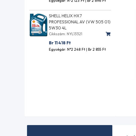
Egységár: N°2 123
Ft
| Br 2 696
Ft
SHELL HELIX HX7
PROFESSIONAL AV (VW 505 01)
5W30 4L
Cikkszám: NYL13321
Br 11 418
Ft
Egységár: N°2 248
Ft
| Br 2 855
Ft