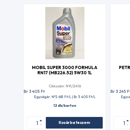
MOBIL SUPER 3000 FORMULA
PETR
RN17 (MB226.52) 5W30 1L
Cikkszám: NYL12416
Br 3 405
Ft
Br 3 245
F
Egységár: N°2 681
Ft
/L | Br 3 405
Ft
/L
Egysé
12 db/karton
Kosárba teszem