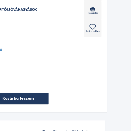
ÁRTÓI JÓVÁHAGYÁSOK -
Nyomtatás
Kedvencekhez
-A
Kosárba teszem