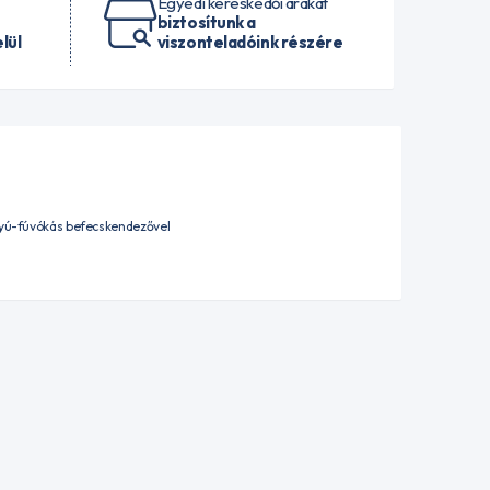
Egyedi kereskedői árakat
biztosítunk a
lül
viszonteladóink részére
ttyú-fúvókás befecskendezővel