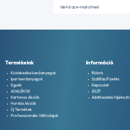
Termékeink
Információ
Közlekedési kenőanyagok
Rólunk
Ipari kenőanyagok
Szállítás/Fizetés
Egyéb
Kapcsolat
ADALÉKOK
ÁSZF
Kartonos Akciók
Adatkezelési tájékozt
Hordós Akciók
Új Termékek
Professzionális Váltóolajok