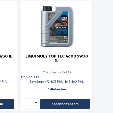
5W30 1L
LIQUI MOLY TOP TEC 4600 5W30
1L
Cikkszám: NYL16833
Br 3 560
Ft
5
Ft
/L
Egységár: N°2 803
Ft
/L | Br 3 560
Ft
/L
6 db/karton
em
Kosárba teszem