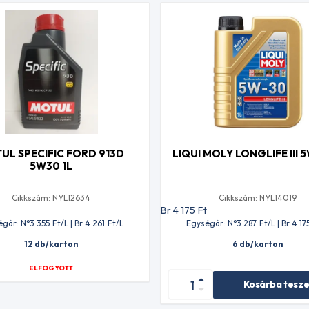
UL SPECIFIC FORD 913D
LIQUI MOLY LONGLIFE III 
5W30 1L
Cikkszám: NYL12634
Cikkszám: NYL14019
t
Br 4 175
Ft
gár: N°3 355
Ft
/L | Br 4 261
Ft
/L
Egységár: N°3 287
Ft
/L | Br 4 17
12 db/karton
6 db/karton
ELFOGYOTT
Kosárba tesz