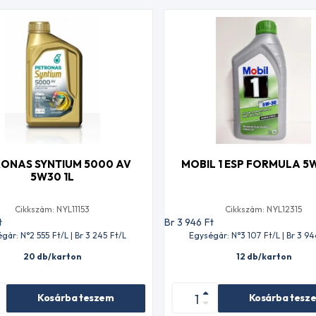
ONAS SYNTIUM 5000 AV
MOBIL 1 ESP FORMULA 5W
5W30 1L
Cikkszám: NYL11153
Cikkszám: NYL12315
t
Br 3 946
Ft
gár: N°2 555
Ft
/L | Br 3 245
Ft
/L
Egységár: N°3 107
Ft
/L | Br 3 94
20 db/karton
12 db/karton
Kosárba teszem
Kosárba tesz