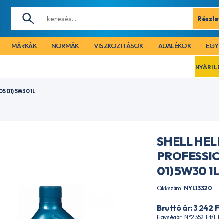
Részle
MÁRKÁK
NORMÁK
VISZKOZITÁSOK
ADALÉKOK
EGY
NYÁRI LEÁLLÁS MIATT
5 01) 5W30 1L
SHELL HEL
PROFESSIO
01) 5W30 1
Cikkszám:
NYL13320
Bruttó ár: 3 242
F
Egységár: N°2 552
Ft
/L 