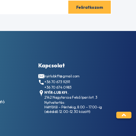
Kapcsolat
nyirlubkft@gmail.com
+36 70 673 9291
+36 70 674 0983
NYÍR-LUB Kft.
2142 Nagytarcsa Felső Ipari krt. 3
ató
Nyitvatartás:
Hétfőtől – Péntekig, 8.00 – 17.00-ig
(ebédidő 12.00-12.30 között)