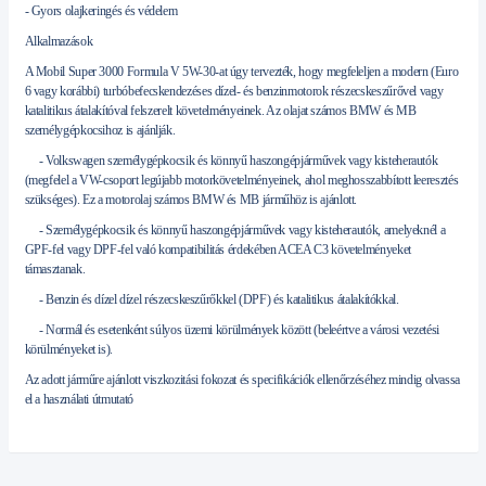
- Gyors olajkeringés és védelem
Alkalmazások
A Mobil Super 3000 Formula V 5W-30-at úgy tervezték, hogy megfeleljen a modern (Euro
6 vagy korábbi) turbóbefecskendezéses dízel- és benzinmotorok részecskeszűrővel vagy
katalitikus átalakítóval felszerelt követelményeinek. Az olajat számos BMW és MB
személygépkocsihoz is ajánlják.
- Volkswagen személygépkocsik és könnyű haszongépjárművek vagy kisteherautók
(megfelel a VW-csoport legújabb motorkövetelményeinek, ahol meghosszabbított leeresztés
szükséges). Ez a motorolaj számos BMW és MB járműhöz is ajánlott.
- Személygépkocsik és könnyű haszongépjárművek vagy kisteherautók, amelyeknél a
GPF-fel vagy DPF-fel való kompatibilitás érdekében ACEA C3 követelményeket
támasztanak.
- Benzin és dízel dízel részecskeszűrőkkel (DPF) és katalitikus átalakítókkal.
- Normál és esetenként súlyos üzemi körülmények között (beleértve a városi vezetési
körülményeket is).
Az adott járműre ajánlott viszkozitási fokozat és specifikációk ellenőrzéséhez mindig olvassa
el a használati útmutató