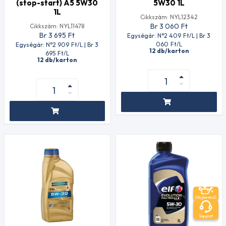
(stop-start) A5 5W30
5W30 1L
1L
Cikkszám: NYL12342
Br 3 060
Ft
Cikkszám: NYL11478
Br 3 695
Ft
Egységár: N°2 409
Ft
/L | Br 3
060
Ft
/L
Egységár: N°2 909
Ft
/L | Br 3
12 db/karton
695
Ft
/L
12 db/karton
Olajkereső
Support