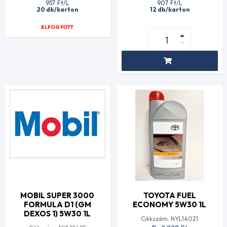
957
Ft
/L
907
Ft
/L
20 db/karton
12 db/karton
ELFOGYOTT
MOBIL SUPER 3000
TOYOTA FUEL
FORMULA D1 (GM
ECONOMY 5W30 1L
DEXOS 1) 5W30 1L
Cikkszám: NYL14021