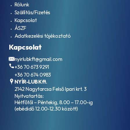
Rólunk
Szállítás/Fizetés
Kapcsolat
ÁSZF
Adatkezelési tájékoztató
Kapcsolat
nyirlubkft@gmail.com
+36 70 673 9291
+36 70 674 0983
NYÍR-LUB Kft.
2142 Nagytarcsa Felső Ipari krt. 3
Nyitvatartás:
Hétfőtől – Péntekig, 8.00 – 17.00-ig
(ebédidő 12.00-12.30 között)