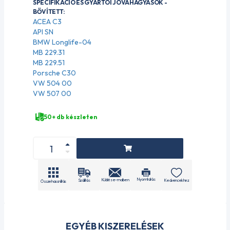
SPECIFIKÁCIÓ ÉS GYÁRTÓI JÓVÁHAGYÁSOK -
BŐVÍTETT:
ACEA C3
API SN
BMW Longlife-04
MB 229.31
MB 229.51
Porsche C30
VW 504 00
VW 507 00
50+ db készleten
Nyomtatás
Küldés e-mailben
Szállítás
Kedvencekhez
Összehasonlítás
EGYÉB KISZERELÉSEK