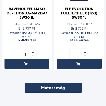
RAVENOL FEL /JASO
ELF EVOLUTION
DL-1, HONDA-MAZDA/
FULLTECH LLX (12x1)
5W30 1L
5W30 1L
Cikkszám: NYL15664
Cikkszám: NYL11917
Br 3 757
Ft
Br 2 772
Ft
Egységár: N°2 958
Ft
/L | Br 3
Egységár: N°2 182
Ft
/L | Br 2
757
Ft
/L
772
Ft
/L
12 db/karton
12 db/karton
Mutass még