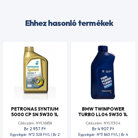
Ehhez hasonló termékek
PETRONAS SYNTIUM
BMW TWINPOWER
5000 CP SN 5W30 1L
TURBO LL04 5W30 1L
Cikkszám: NYL16858
Cikkszám: NYL11304
Br 2 957
Ft
Br 4 907
Ft
Egységár: N°2 328
Ft
/L | Br 2
Egységár: N°3 863
Ft
/L | Br 4