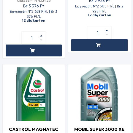
Br 2 928
Ft
Cikkszám: NYL12425
Br 3 376
Ft
Egységár: N°2 305
Ft
/L | Br 2
928
Ft
/L
Egységár: N°2 658
Ft
/L | Br 3
12 db/karton
376
Ft
/L
12 db/karton
CASTROL MAGNATEC
MOBIL SUPER 3000 XE