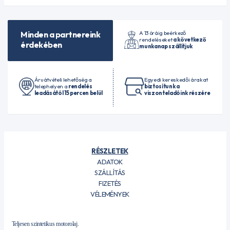
A 13 óráig beérkező
Minden a partnereink
rendeléseket
a következő
érdekében
munkanap szállítjuk
Áruátvételi lehetőség a
Egyedi kereskedői árakat
telephelyen a
rendelés
biztosítunk a
leadásától 15 percen belül
viszonteladóink részére
RÉSZLETEK
ADATOK
SZÁLLÍTÁS
FIZETÉS
VÉLEMÉNYEK
Teljesen szintetikus motorolaj.