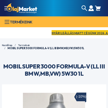
TERMÉKEINK
NYÁRI LEÁLLÁS MIATT CÉGÜNK 2026. AUGUS
Kezdőlap
Termékek
MOBIL SUPER 3000 FORMULA-V (LL III BMW,MB,VW) 5W30 1L
MOBIL SUPER 3000 FORMULA-V (LL III
BMW,MB,VW) 5W30 1L
(-10%)