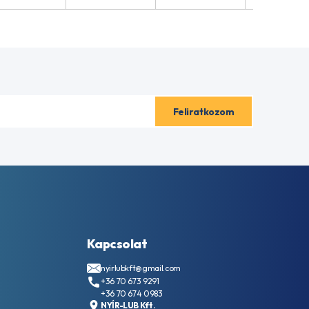
Kapcsolat
nyirlubkft@gmail.com
+36 70 673 9291
+36 70 674 0983
NYÍR-LUB Kft.