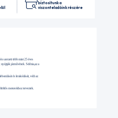
biztosítunk a
lül
viszonteladóink részére
n szerzett több mint 25 éves
 nyújtják járművének. Selénia,az a
bomlását és lerakódását, védi az
töltős motorokhoz terveztek.