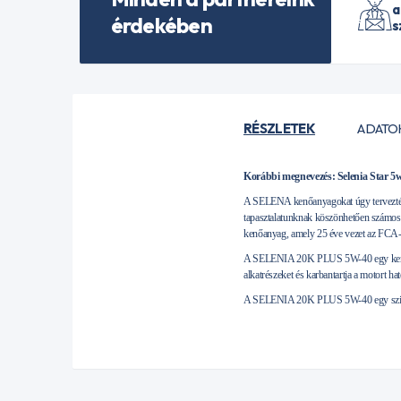
a
érdekében
s
RÉSZLETEK
ADATO
Korábbi megnevezés: Selenia Star 5
A SELENA kenőanyagokat úgy tervezték, 
tapasztalatunknak köszönhetően számos m
kenőanyag, amely 25 éve vezet az FCA-b
A SELENIA 20K PLUS 5W-40 egy kenőanya
alkatrészeket és karbantartja a motort ha
A SELENIA 20K PLUS 5W-40 egy szintetik