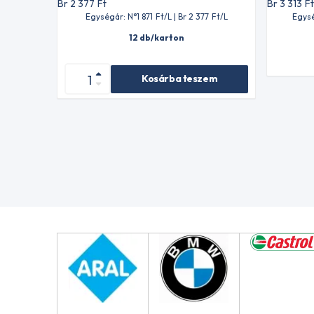
Br 2 377
Ft
Br 3 313
F
Egységár: N°1 871
Ft
/L | Br 2 377
Ft
/L
Egysé
12 db/karton
Kosárba teszem