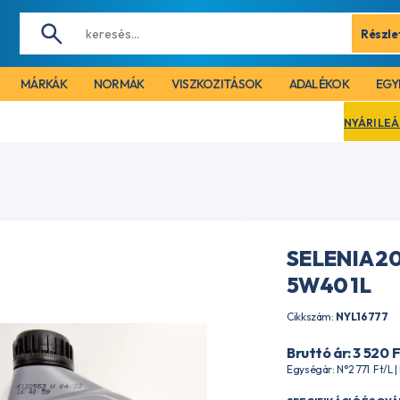
Részle
MÁRKÁK
NORMÁK
VISZKOZITÁSOK
ADALÉKOK
EGY
NYÁRI LEÁLLÁS MIATT CÉG
SELENIA 20
5W40 1L
Cikkszám:
NYL16777
Bruttó ár: 3 520
F
Egységár: N°2 771
Ft
/L 