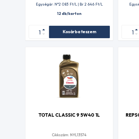
Egységár: N°2 083
Ft
/L | Br 2 646
Ft
/L
Egysé
12 db/karton
Kosárba teszem
TOTAL CLASSIC 9 5W40 1L
REPS
Cikkszám: NYL13574