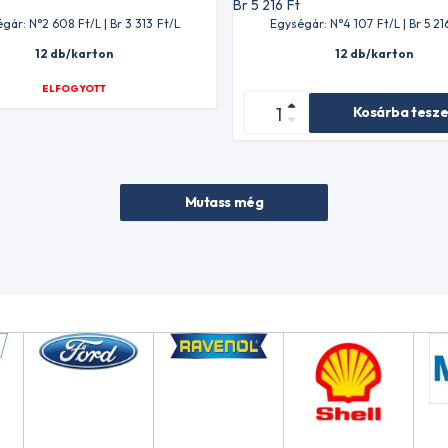
t
Br 5 216
Ft
gár: N°2 608
Ft
/L | Br 3 313
Ft
/L
Egységár: N°4 107
Ft
/L | Br 5 21
12 db/karton
12 db/karton
ELFOGYOTT
Kosárba tesz
Mutass még