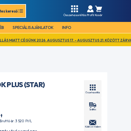
tes kereső
Összehasonlítás
Profil
Kosár
ÉB
SPECIÁLIS AJÁNLATOK
INFO
ÜNK 2026. AUGUSZTUS 17. – AUGUSZTUS 21. KÖZÖTT ZÁRVA TART. EZ IDŐ
K PLUS (STAR)
Összehasonlítás
Szállítás
t
| Bruttó ár: 3 520
Ft
/L
Küldés e-mailben