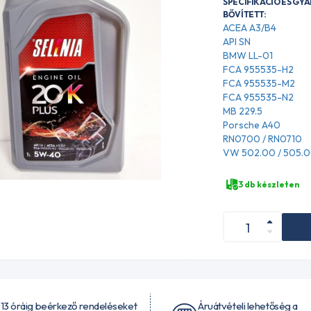
SPECIFIKÁCIÓ ÉS GY
BŐVÍTETT:
ACEA A3/B4
API SN
BMW LL-01
FCA 955535-H2
FCA 955535-M2
FCA 955535-N2
MB 229.5
Porsche A40
RN0700 / RN0710
VW 502.00 / 505.
3 db készleten
 13 óráig beérkező rendeléseket
Áruátvételi lehetőség a