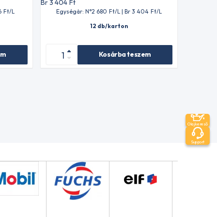
Br 3 404
Ft
6
Ft
/L
Egységár: N°2 680
Ft
/L | Br 3 404
Ft
/L
12 db/karton
em
Kosárba teszem
Olajkereső
Support