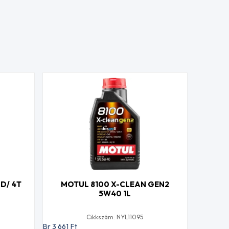
D/ 4T
MOTUL 8100 X-CLEAN GEN2
5W40 1L
Cikkszám: NYL11095
Br 3 661
Ft