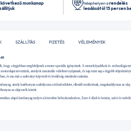
 következő munkanap
telephelyen a
rendelés
zállítjuk
leadásától 15 percen be
K
SZÁLLÍTÁS
FIZETÉS
VÉLEMÉNYEK
w40
hogy a legjobban megfeleljenek a motor speciális igényeinek. A motorfolyadékok és -technológia teré
otorolajat terveztünk, amelyek maximális védelmet nyújtanak, és nap mint nap a legjobb teljesítményt
an, és ma már a szabványt képviseli és kiválóság mindenki számára.
g, amely hatékonyan szabályozza a hőmérsékletet, ellenáll oxidációnak, megakadályozza az olaj le
tékonyan az olajcserék között.
us alapú kenőanyag melyet a közvetlen befecskendezéses, Euro 4 dízel és benzin, szívó és turbófel