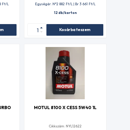
8
Ft
/L
Egységár: N°2 882
Ft
/L | Br 3 661
Ft
/L
12 db/karton
em
Kosárba teszem
URBO
MOTUL 8100 X CESS 5W40 1L
Cikkszám: NYL12622