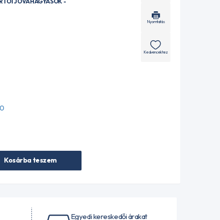
ÁRTÓI JÓVÁHAGYÁSOK -
Nyomtatás
Kedvencekhez
00
Kosárba teszem
Egyedi kereskedői árakat