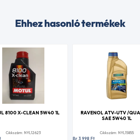
Ehhez hasonló termékek
L 8100 X-CLEAN 5W40 1L
RAVENOL ATV-UTV /QUA
SAE 5W40 1L
Cikkszám: NYL12623
Cikkszám: NYL15855
t
Br 3 998
Ft