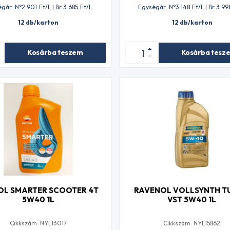
gár: N°2 901
Ft
/L | Br 3 685
Ft
/L
Egységár: N°3 148
Ft
/L | Br 3 99
12 db/karton
12 db/karton
Kosárba teszem
Kosárba tesz
OL SMARTER SCOOTER 4T
RAVENOL VOLLSYNTH T
5W40 1L
VST 5W40 1L
Cikkszám: NYL13017
Cikkszám: NYL15862