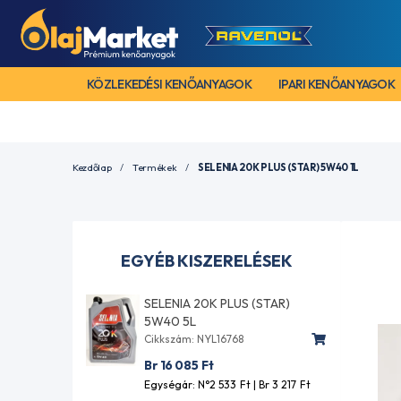
KÖZLEKEDÉSI KENŐANYAGOK
IPARI KENŐANYAGOK
Kezdőlap
Termékek
SELENIA 20K PLUS (STAR) 5W40 1L
EGYÉB KISZERELÉSEK
SELENIA 20K PLUS (STAR)
5W40 5L
Cikkszám: NYL16768
Br 16 085
Ft
Egységár: N°2 533
Ft
| Br 3 217
Ft