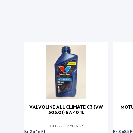
VALVOLINE ALL CLIMATE C3 (VW
MOTU
505.01) 5W40 1L
Cikkszám: NYL13657
Br 2 646
Ft
Br 3 685
F