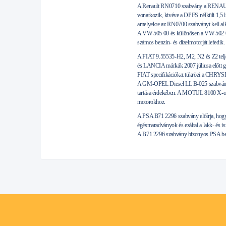
A Renault RN0710 szabvány a RENAULT c
vonatkozik, kivéve a DPFS nélküli 1,5 l
amelyekre az RN0700 szabványt kell al
A VW 505 00 és különösen a VW 502 00
számos benzin- és dízelmotorját lefedik.
A FIAT 9.55535-H2, M2, N2 és Z2 tel
és LANCIA márkák 2007 júliusa előtt gy
FIAT specifikációkat tükrözi a CHRYS
A GM-OPEL Diesel LL B-025 szabvány a 
tartása érdekében. A MOTUL 8100 X-cess
motorokhoz.
A PSA B71 2296 szabvány előírja, hogy 
égésmaradványok és ezáltal a lakk- és i
A B71 2296 szabvány bizonyos PSA benzin