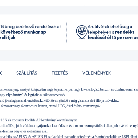
 13 óráig beérkező rendeléseket
Áruátvételi lehetőség a
 következő munkanap
telephelyen a
rendelés
zállítjuk
leadásától 15 percen be
K
SZÁLLÍTÁS
FIZETÉS
VÉLEMÉNYEK
 kenőanyag, amelyet kifejezetten nagy teljesítményű, nagy lökettérfogatú benzin- és dízelmotorral, szí
nagy teljesítményű és legújabb autókhoz terveztek.
ó jóváhagyásával rendelkezik, különösen ajánlott a még garancia alatt álló járművekhez.
ólmozott vagy ólommentes benzin, etanol, LPG, dízel és bioüzemanyagok.
PI SN és az összes korábbi API-szabvány követelményeit.
lenállást, jobb védelmet nyújtanak a lerakódások és a motor szennyeződései ellen, jobb védelmet nyúj
eten az olaj teljes élettartama alatt.
mpatibilis az API SN és API SN Plus olajokkal, nagyobb teljesítményt és mindenekelőtt az LSPI elleni