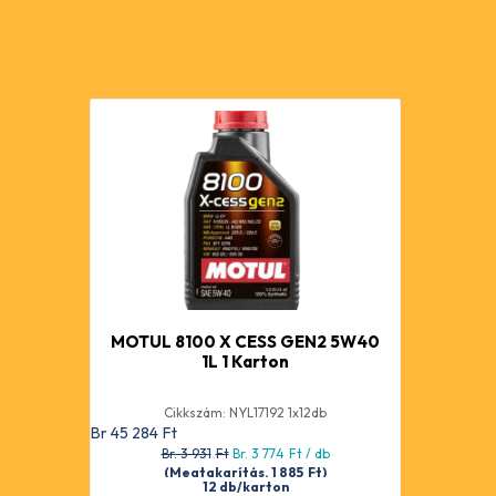
MOTUL 8100 X CESS GEN2 5W40
1L 1 Karton
Cikkszám: NYL17192 1x12db
Br 45 284
Ft
Br. 3 931
Ft
Br. 3 774
Ft
/ db
(Megtakarítás. 1 885
Ft
)
12 db/karton