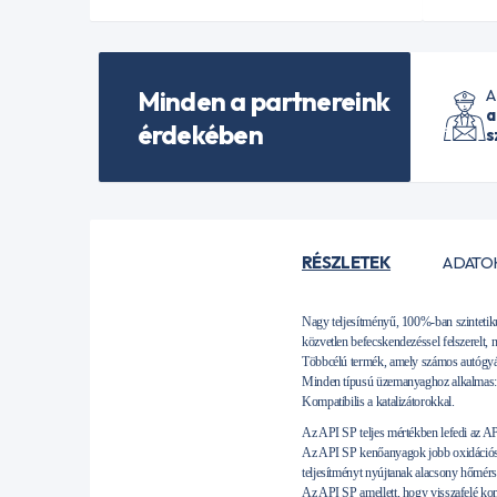
Minden a partnereink
A
a
érdekében
s
RÉSZLETEK
ADATO
Nagy teljesítményű, 100%-ban szintetikus
közvetlen befecskendezéssel felszerelt, 
Többcélú termék, amely számos autógyárt
Minden típusú üzemanyaghoz alkalmas: 
Kompatibilis a katalizátorokkal.
Az API SP teljes mértékben lefedi az A
Az API SP kenőanyagok jobb oxidációs el
teljesítményt nyújtanak alacsony hőmérsékl
Az API SP amellett, hogy visszafelé ko