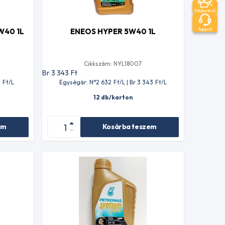
Olajkereső
Support
W40 1L
ENEOS HYPER 5W40 1L
Cikkszám: NYL18007
Br 3 343
Ft
2
Ft
/L
Egységár: N°2 632
Ft
/L | Br 3 343
Ft
/L
12 db/karton
em
Kosárba teszem