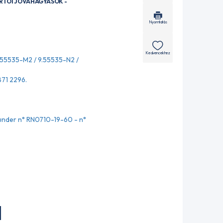
ÁRTÓI JÓVÁHAGYÁSOK -
Nyomtatás
Kedvencekhez
.55535-M2 / 9.55535-N2 /
71 2296.
nder n° RN0710-19-60 - n°