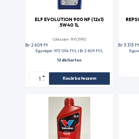
ELF EVOLUTION 900 NF (12x1)
REPS
5W40 1L
Cikkszám: NYL11910
Br 2 609
Ft
Br 3 313
F
Egységár: N°2 054
Ft
/L | Br 2 609
Ft
/L
Egysé
12 db/karton
Kosárba teszem