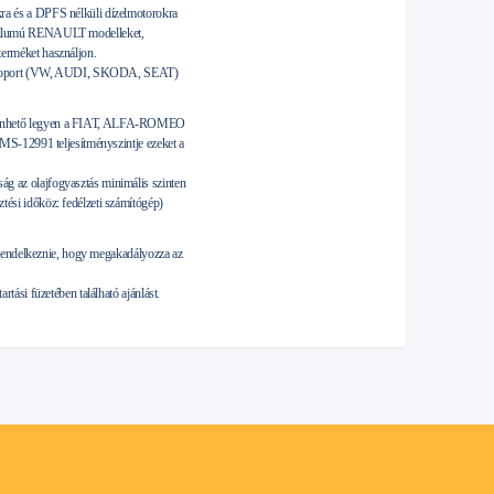
ra és a DPFS nélküli dízelmotorokra
tervallumú RENAULT modelleket,
erméket használjon.
AG-csoport (VW, AUDI, SKODA, SEAT)
n kenhető legyen a FIAT, ALFA-ROMEO
MS-12991 teljesítményszintje ezeket a
 az olajfogyasztás minimális szinten
si időköz: fedélzeti számítógép)
 rendelkeznie, hogy megakadályozza az
ási füzetében található ajánlást.