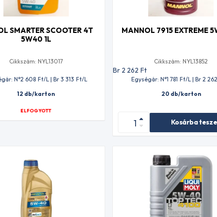
OL SMARTER SCOOTER 4T
MANNOL 7915 EXTREME 5
5W40 1L
Cikkszám: NYL13017
Cikkszám: NYL13852
t
Br 2 262
Ft
gár: N°2 608
Ft
/L | Br 3 313
Ft
/L
Egységár: N°1 781
Ft
/L | Br 2 26
12 db/karton
20 db/karton
ELFOGYOTT
Kosárba tesz