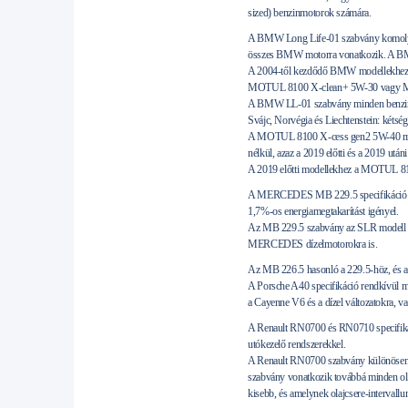
sized) benzinmotorok számára.
A BMW Long Life-01 szabvány komoly köv
összes BMW motorra vonatkozik. A BM
A 2004-től kezdődő BMW modellekhez
MOTUL 8100 X-clean+ 5W-30 vagy M
A BMW LL-01 szabvány minden benzinmoto
Svájc, Norvégia és Liechtenstein: kétség
A MOTUL 8100 X-cess gen2 5W-40 me
nélkül, azaz a 2019 előtti és a 2019 után
A 2019 előtti modellekhez a MOTUL 81
A MERCEDES MB 229.5 specifikáció sokk
1,7%-os energiamegtakarítást igényel.
Az MB 229.5 szabvány az SLR modell k
MERCEDES dízelmotorokra is.
Az MB 226.5 hasonló a 229.5-höz, é
A Porsche A40 specifikáció rendkívül 
a Cayenne V6 és a dízel változatokra, 
A Renault RN0700 és RN0710 specifiká
utókezelő rendszerekkel.
A Renault RN0700 szabvány különösen 
szabvány vonatkozik továbbá minden oly
kisebb, és amelynek olajcsere-intervall