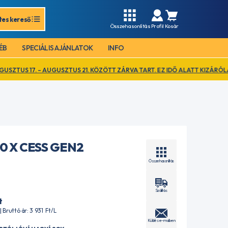
tes kereső
Összehasonlítás
Profil
Kosár
ÉB
SPECIÁLIS AJÁNLATOK
INFO
AUGUSZTUS 21. KÖZÖTT ZÁRVA TART. EZ IDŐ ALATT KIZÁRÓLAG ONLINE RE
0 X CESS GEN2
Összehasonlítás
Szállítás
t
 | Bruttó ár: 3 931
Ft
/L
Küldés e-mailben