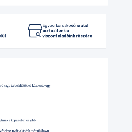
Egyedi kereskedői árakat
biztosítunk a
lül
viszonteladóink részére
vó vagy turbófeltöltővel, közvetett vagy
tanak a kopás ellen és jobb
 védelmet nyújt a kisebb méretű (down