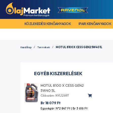
KÖZLEKEDÉSI KENŐANYAGOK
IPARI KENŐANYAGOK
Kezdőlap
Termékek
MOTUL 8100 X CESS GEN2 5W40 1L
EGYÉB KISZERELÉSEK
MOTUL 8100 X CESS GEN2
5W40 5L
Cikkszám: NYL12697
Br 18 079
Ft
Egységár: N°2 847
Ft
| Br 3 616
Ft