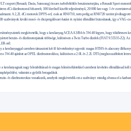
soport (Renault, Dacia, Samsung) összes turbófeltöltős benzinmotorjára, a Renault Sport motorok
iteres dCi dízelmotorral felszerelt, 100 lóerőnél kisebb teljesítményű, 20 000 km vagy 1 év cserein
kalmazni. A 2,2L dCi motorok DPFS-sel, csak az RN0710, nem pedig az RN0720 szerint jóváhagyott t
 szabványok kiváló mosó- és diszpergálószer-hatást és nyírási ellenállást biztosítanak, így a V
jesítményszintek megkövetelik, hogy a kenőanyag ACEA A3/B4 és 5W-40 legyen, hogy tökéletese
ártott benzin- és dízelmotorjainak többsége, különösen a Twin Turbo dízelek (FIAT 9.55535-Z2). Az 
LER-nél.
kenőanyaggal szemben támasztott két fő követelményt egyesíti: magas HTHS és alacsony illékonyság
 5W-40 ajánlott az OPEL dízelmotorokhoz, különösen a 2.0L és 2.2L DTI (meghosszabbított leereszté
a kenőanyagnak nagy hőstabilitással és magas hőmérsékletekkel szembeni kivételes ellenállással kell
szapképződést, valamint a gyűrűk beragadását.
- és dízelmotorokra vonatkozik, amelyek megkövetelik ezt a szabványt: mindig olvassa el a karbantart