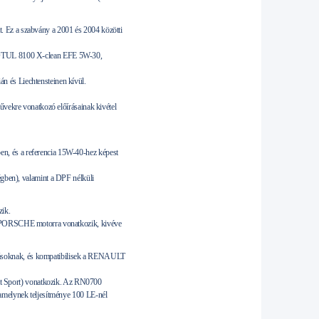
. Ez a szabvány a 2001 és 2004 közötti
OTUL 8100 X-clean EFE 5W-30,
n és Liechtensteinen kívül.
e vonatkozó előírásainak kivétel
n, és a referencia 15W-40-hez képest
ben), valamint a DPF nélküli
ik.
en PORSCHE motorra vonatkozik, kivéve
zásoknak, és kompatibilisek a RENAULT
t Sport) vonatkozik. Az RN0700
 amelynek teljesítménye 100 LE-nél