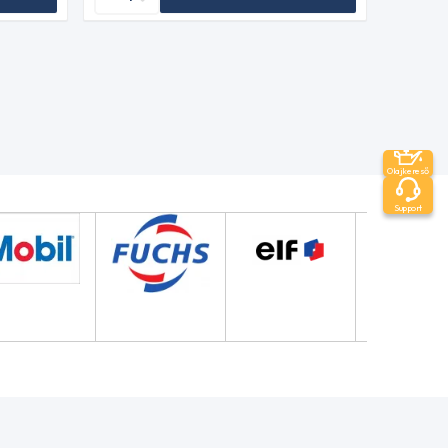
Olajkereső
Support