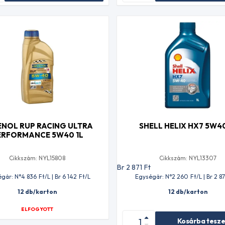
ENOL RUP RACING ULTRA
SHELL HELIX HX7 5W40
ERFORMANCE 5W40 1L
Cikkszám: NYL15808
Cikkszám: NYL13307
t
Br 2 871
Ft
gár: N°4 836
Ft
/L | Br 6 142
Ft
/L
Egységár: N°2 260
Ft
/L | Br 2 87
12 db/karton
12 db/karton
ELFOGYOTT
Kosárba tesz