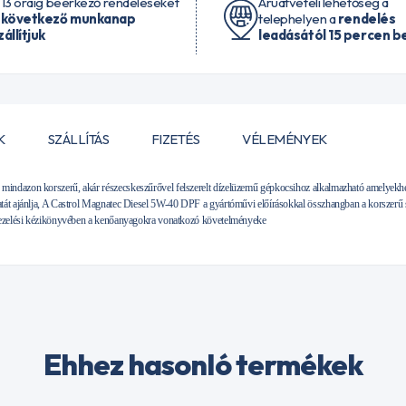
 13 óráig beérkező rendeléseket
Áruátvételi lehetőség a
 következő munkanap
telephelyen a
rendelés
zállítjuk
leadásától 15 percen be
K
SZÁLLÍTÁS
FIZETÉS
VÉLEMÉNYEK
indazon korszerű, akár részecskeszűrővel felszerelt dízelüzemű gépkocsihoz alkalmazható amelye
tát ajánlja, A Castrol Magnatec Diesel 5W-40 DPF a gyártóművi előírásokkal összhangban a korszerű
 kezelési kézikönyvében a kenőanyagokra vonatkozó követelményeke
Ehhez hasonló termékek