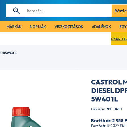
Részle
MÁRKÁK
NORMÁK
VISZKOZITÁSOK
ADALÉKOK
EGY
NYÁRI LEÁLLÁS MIATT CÉ
1) 5W40 1L
CASTROL 
DIESEL DPF
5W40 1L
Cikkszám:
NYL11450
Bruttó ár: 2 958
F
Egységár: N°2 329
Ft
/L