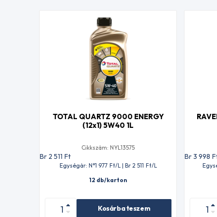
TOTAL QUARTZ 9000 ENERGY
RAVE
(12x1) 5W40 1L
Cikkszám: NYL13575
Br 2 511
Ft
Br 3 998
F
Egységár: N°1 977
Ft
/L | Br 2 511
Ft
/L
Egysé
12 db/karton
Kosárba teszem