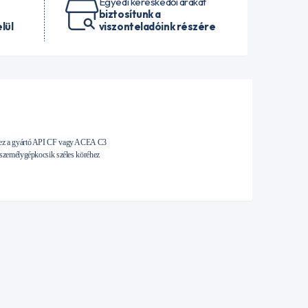
Egyedi kereskedői árakat
biztosítunk a
lül
viszonteladóink részére
khez a gyártó API CF vagy ACEA C3
 személygépkocsik széles köréhez