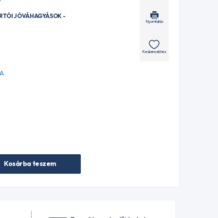
ÁRTÓI JÓVÁHAGYÁSOK -
Nyomtatás
Kedvencekhez
-A
Kosárba teszem