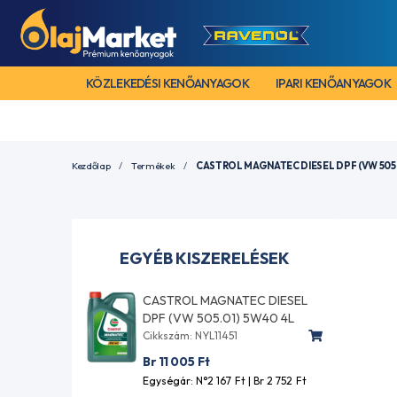
KÖZLEKEDÉSI KENŐANYAGOK
IPARI KENŐANYAGOK
Kezdőlap
Termékek
CASTROL MAGNATEC DIESEL DPF (VW 505.0
EGYÉB KISZERELÉSEK
CASTROL MAGNATEC DIESEL
DPF (VW 505.01) 5W40 4L
Cikkszám: NYL11451
Br 11 005
Ft
Egységár: N°2 167
Ft
| Br 2 752
Ft