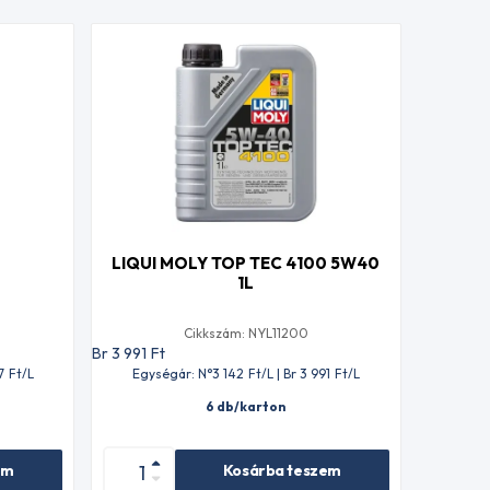
LIQUI MOLY TOP TEC 4100 5W40
1L
Cikkszám: NYL11200
Br 3 991
Ft
7
Ft
/L
Egységár: N°3 142
Ft
/L | Br 3 991
Ft
/L
6 db/karton
em
Kosárba teszem