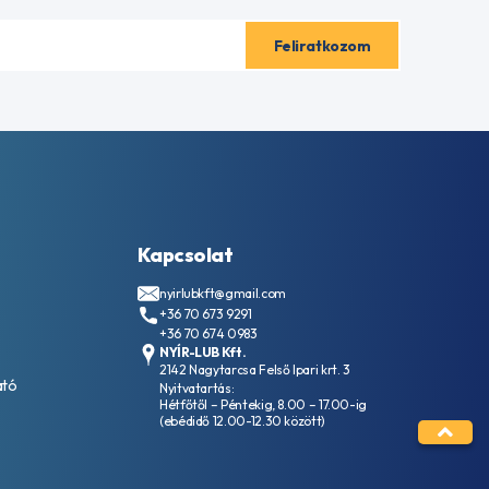
Kapcsolat
nyirlubkft@gmail.com
+36 70 673 9291
+36 70 674 0983
NYÍR-LUB Kft.
2142 Nagytarcsa Felső Ipari krt. 3
ató
Nyitvatartás:
Hétfőtől – Péntekig, 8.00 – 17.00-ig
(ebédidő 12.00-12.30 között)