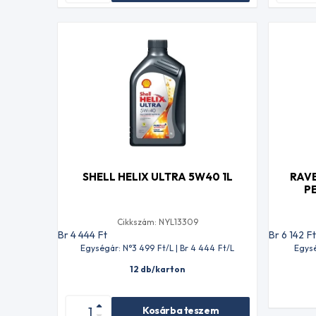
SHELL HELIX ULTRA 5W40 1L
RAV
P
Cikkszám: NYL13309
Br 4 444
Ft
Br 6 142
F
Egységár: N°3 499
Ft
/L | Br 4 444
Ft
/L
Egysé
12 db/karton
Kosárba teszem