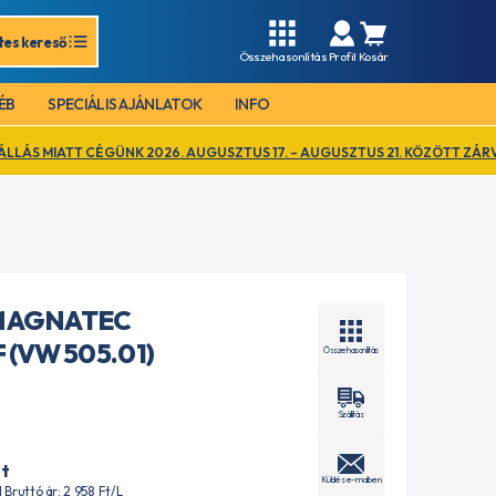
tes kereső
Összehasonlítás
Profil
Kosár
ÉB
SPECIÁLIS AJÁNLATOK
INFO
GÜNK 2026. AUGUSZTUS 17. – AUGUSZTUS 21. KÖZÖTT ZÁRVA TART. EZ I
MAGNATEC
 (VW 505.01)
Összehasonlítás
Szállítás
t
Küldés e-mailben
 | Bruttó ár: 2 958
Ft
/L