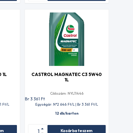
 1L
CASTROL MAGNATEC C3 5W40
1L
Cikkszám: NYL11446
Br 3 361
Ft
1
Ft
/L
Egységár: N°2 646
Ft
/L | Br 3 361
Ft
/L
12 db/karton
em
Kosárba teszem