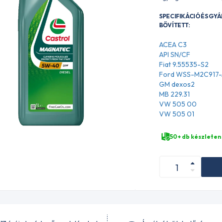
SPECIFIKÁCIÓ ÉS GY
BŐVÍTETT:
ACEA C3
API SN/CF
Fiat 9.55535-S2
Ford WSS-M2C917
GM dexos2
MB 229.31
VW 505 00
VW 505 01
50+ db készleten