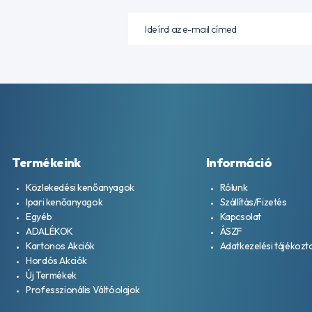
Termékeink
Információ
Közlekedési kenőanyagok
Rólunk
Ipari kenőanyagok
Szállítás/Fizetés
Egyéb
Kapcsolat
ADALÉKOK
ÁSZF
Kartonos Akciók
Adatkezelési tájékozt
Hordós Akciók
Új Termékek
Professzionális Váltóolajok