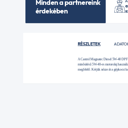
Minden a partnereink
A
a
érdekében
s
RÉSZLETEK
ADATO
A Castrol Magnatec Diesel 5W-40 DPF m
minősítésű 5W-40-es motorolaj használa
megfelelő. Kérjük nézze át a gépkocsi