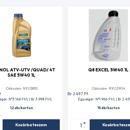
NOL ATV-UTV /QUAD/ 4T
Q8 EXCEL 5W40 1L
SAE 5W40 1L
Cikkszám: NYL15855
Cikkszám: NYL12904
t
Br 2 497
Ft
gár: N°3 148
Ft
/L | Br 3 998
Ft
/L
Egységár: N°1 966
Ft
/L | Br 2 49
12 db/karton
15 db/karton
Kosárba teszem
Kosárba tesz