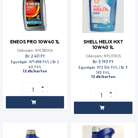
ENEOS PRO 10W40 1L
SHELL HELIX HX7
10W40 1L
Cikkszám: NYL18006
Br 2 411
Ft
Cikkszám: NYL13305
Br 3 193
Ft
Egységár: N°1 898
Ft
/L | Br 2
411
Ft
/L
Egységár: N°2 514
Ft
/L | Br 3
12 db/karton
193
Ft
/L
12 db/karton