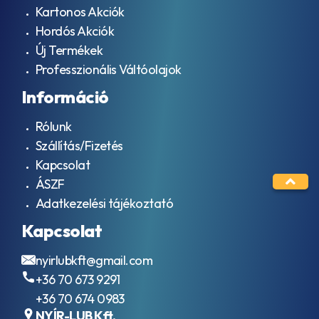
Kartonos Akciók
Hordós Akciók
Új Termékek
Professzionális Váltóolajok
Információ
Rólunk
Szállítás/Fizetés
Kapcsolat
ÁSZF
Adatkezelési tájékoztató
Kapcsolat
nyirlubkft@gmail.com
+36 70 673 9291
+36 70 674 0983
NYÍR-LUB Kft.