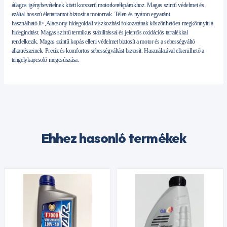
átlagos igénybevételnek kitett korszerű motorkerékpárokhoz. Magas szintű védelmet és
ezáltal hosszú élettartamot biztosít a motornak. Télen és nyáron egyaránt
használható.li>,Alacsony hidegoldali viszkozitási fokozatának köszönhetően megkönnyíti a
hidegindtást. Magas szintű termikus stabilitással és jelentős oxidációs tartalékkal
rendelkezik. Magas szintű kopás elleni védelmet biztosít a motor és a sebességváltó
alkatrészeinek. Precíz és komfortos sebességváltást biztosít. Használatával elkerülhető a
tengelykapcsoló megcsúszása.
Ehhez hasonló termékek