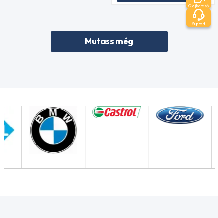
Olajkereső
Support
Mutass még