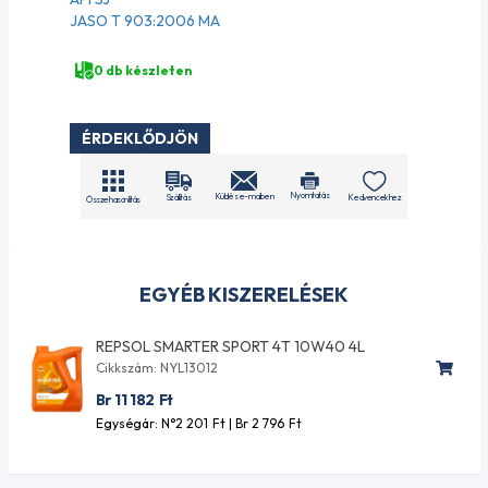
JASO T 903:2006 MA
0 db készleten
ÉRDEKLŐDJÖN
Nyomtatás
Küldés e-mailben
Szállítás
Kedvencekhez
Összehasonlítás
EGYÉB KISZERELÉSEK
REPSOL SMARTER SPORT 4T 10W40 4L
Cikkszám: NYL13012
Br 11 182
Ft
Egységár: N°2 201
Ft
| Br 2 796
Ft