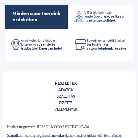
A 13 óráig beérkező
Minden a partnereink
rendeléseket
a következő
érdekében
munkanap szállítjuk
Áruátvételi lehetőség a
Egyedi kereskedői árakat
telephelyen a
rendelés
biztosítunk a
leadásától 15 percen belül
viszonteladóink részére
RÉSZLETEK
ADATOK
SZÁLLÍTÁS
FIZETÉS
VÉLEMÉNYEK
Korábbi megnevezés: REPSOL MOTO SPORT 4T 10W40
Szintetikus motorolaj négyütemű motorkerékpárokhoz.Használata különösen ajánlott