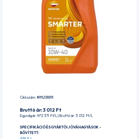
Cikkszám:
NYL13011
Bruttó ár: 3 012
Ft
Egységár: N°2 371
Ft
/L | Bruttó ár: 3 012
Ft
/L
SPECIFIKÁCIÓ ÉS GYÁRTÓI JÓVÁHAGYÁSOK -
BŐVÍTETT:
API SJ