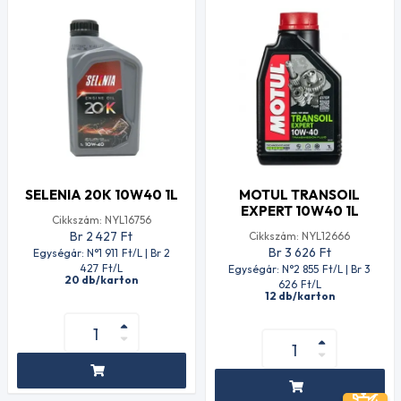
SELENIA 20K 10W40 1L
MOTUL TRANSOIL
EXPERT 10W40 1L
Cikkszám: NYL16756
Br 2 427
Ft
Cikkszám: NYL12666
Br 3 626
Ft
Egységár: N°1 911
Ft
/L | Br 2
427
Ft
/L
Egységár: N°2 855
Ft
/L | Br 3
20 db/karton
626
Ft
/L
12 db/karton