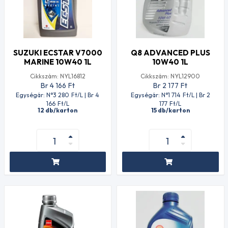
SUZUKI ECSTAR V7000
Q8 ADVANCED PLUS
MARINE 10W40 1L
10W40 1L
Cikkszám: NYL16812
Cikkszám: NYL12900
Br 4 166
Ft
Br 2 177
Ft
Egységár: N°3 280
Ft
/L | Br 4
Egységár: N°1 714
Ft
/L | Br 2
166
Ft
/L
177
Ft
/L
12 db/karton
15 db/karton