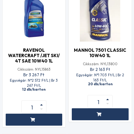
RAVENOL
MANNOL 7501 CLASSIC
WATERCRAFT /JET SKI/
10W40 1L
4T SAE 10W40 1L
Cikkszám: NYL13800
Br 2 163
Ft
Cikkszám: NYL15863
Br 3 267
Ft
Egységár: N°1 703
Ft
/L | Br 2
163
Ft
/L
Egységár: N°2 572
Ft
/L | Br 3
20 db/karton
267
Ft
/L
12 db/karton