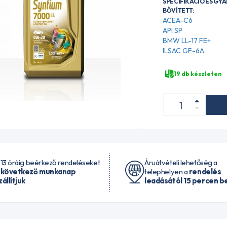
SPECIFIKÁCIÓ ÉS GY
BŐVÍTETT:
ACEA-C6
API SP
BMW LL-17 FE+
ILSAC GF-6A
19 db készleten
 13 óráig beérkező rendeléseket
Áruátvételi lehetőség a
 következő munkanap
telephelyen a
rendelés
zállítjuk
leadásától 15 percen be