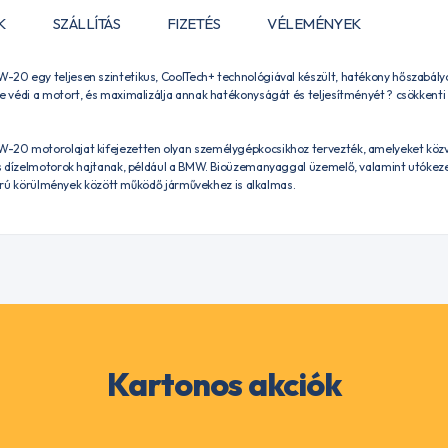
K
SZÁLLÍTÁS
FIZETÉS
VÉLEMÉNYEK
0 egy teljesen szintetikus, CoolTech+ technológiával készült, hatékony hőszabályo
 védi a motort, és maximalizálja annak hatékonyságát és teljesítményét ? csökkent
20 motorolajat kifejezetten olyan személygépkocsikhoz tervezték, amelyeket köz
s dízelmotorok hajtanak, például a BMW. Bioüzemanyaggal üzemelő, valamint utókez
igorú körülmények között működő járművekhez is alkalmas.
Kartonos akciók