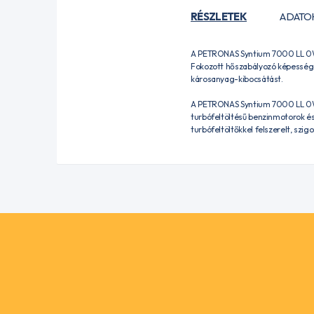
RÉSZLETEK
ADATO
A PETRONAS Syntium 7000 LL 0W-2
Fokozott hőszabályozó képessége
károsanyag-kibocsátást.
A PETRONAS Syntium 7000 LL 0W-
turbófeltöltésű benzinmotorok é
turbófeltöltőkkel felszerelt, sz