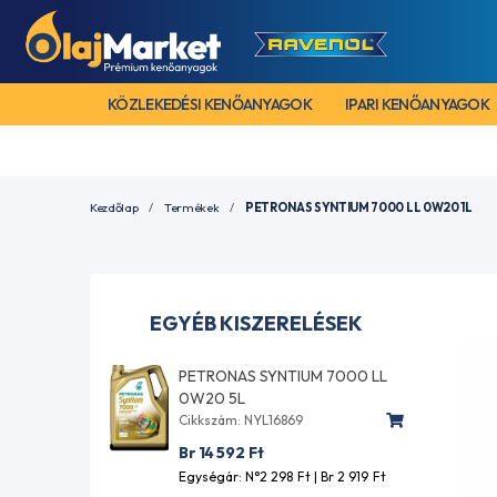
KÖZLEKEDÉSI KENŐANYAGOK
IPARI KENŐANYAGOK
Kezdőlap
Termékek
PETRONAS SYNTIUM 7000 LL 0W20 1L
EGYÉB KISZERELÉSEK
PETRONAS SYNTIUM 7000 LL
0W20 5L
Cikkszám: NYL16869
Br 14 592
Ft
Egységár: N°2 298
Ft
| Br 2 919
Ft