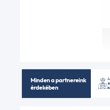
Minden a partnereink
A
a
érdekében
s