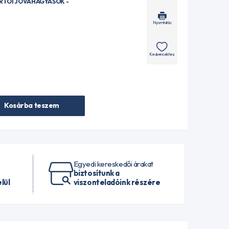
ÁRTÓI JÓVÁHAGYÁSOK -
Nyomtatás
Kedvencekhez
Kosárba teszem
Egyedi kereskedői árakat
biztosítunk a
lül
viszonteladóink részére