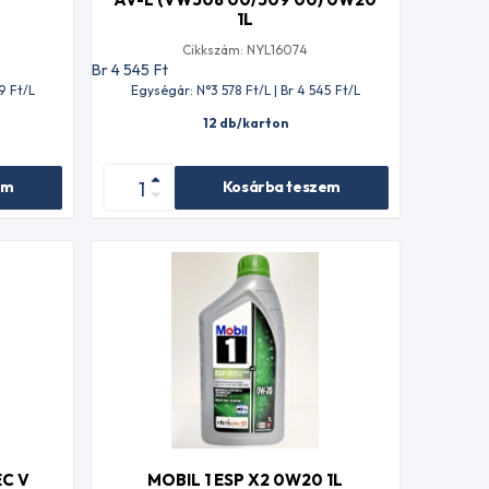
1L
Cikkszám: NYL16074
Br 4 545
Ft
9
Ft
/L
Egységár: N°3 578
Ft
/L | Br 4 545
Ft
/L
12 db/karton
em
Kosárba teszem
EC V
MOBIL 1 ESP X2 0W20 1L