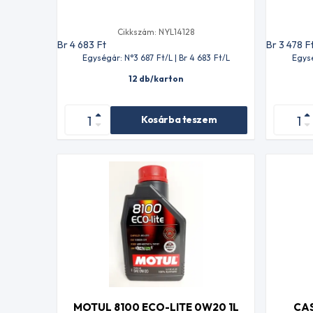
Cikkszám: NYL14128
Br 4 683
Ft
Br 3 478
F
Egységár: N°3 687
Ft
/L | Br 4 683
Ft
/L
Egysé
12 db/karton
Kosárba teszem
MOTUL 8100 ECO-LITE 0W20 1L
CA