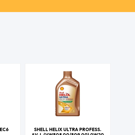
.EC6
SHELL HELIX ULTRA PROFESS.
AV-L (VW508 00/509 00) 0W20