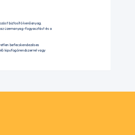
zást biztosító kenőanyag.
i az üzemanyag-fogyasztást és a
vetlen befecskendezéses
elő kipufogórendszerrel vagy