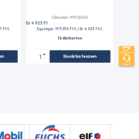
Cikkszám: NYL12402
Br 4 923
Ft
7
Ft
/L
Egységár: N°3 876
Ft
/L | Br 4 923
Ft
/L
12 db/karton
Olajkereső
em
Kosárba teszem
Support