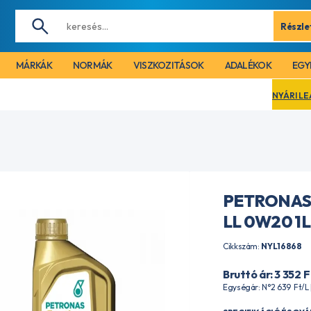
Részle
MÁRKÁK
NORMÁK
VISZKOZITÁSOK
ADALÉKOK
EGY
NYÁRI LEÁLLÁS MIATT CÉG
PETRONAS
LL 0W20 1L
Cikkszám:
NYL16868
Bruttó ár: 3 352
F
Egységár: N°2 639
Ft
/L