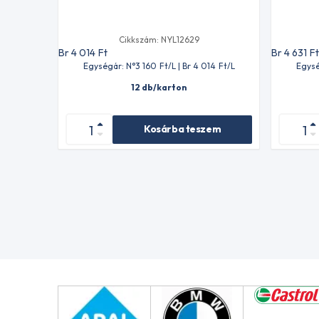
Cikkszám: NYL12629
Br 4 014
Ft
Br 4 631
F
Egységár: N°3 160
Ft
/L | Br 4 014
Ft
/L
Egysé
12 db/karton
Kosárba teszem