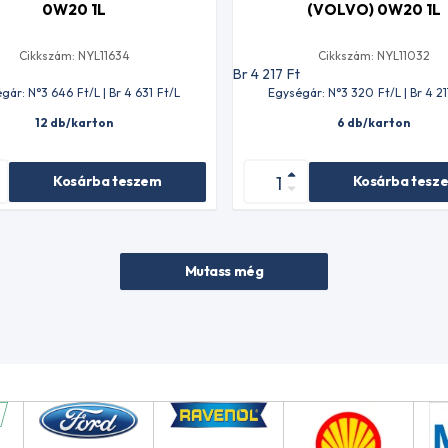
0W20 1L
(VOLVO) 0W20 1L
Cikkszám: NYL11634
Cikkszám: NYL11032
t
Br 4 217
Ft
gár: N°3 646
Ft
/L | Br 4 631
Ft
/L
Egységár: N°3 320
Ft
/L | Br 4 21
12 db/karton
6 db/karton
Kosárba teszem
Kosárba tesz
Mutass még