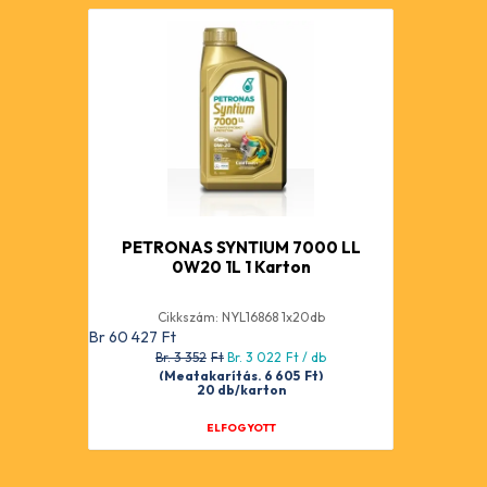
PETRONAS SYNTIUM 7000 LL
0W20 1L 1 Karton
Cikkszám: NYL16868 1x20db
Br 60 427
Ft
Br. 3 352
Ft
Br. 3 022
Ft
/ db
(Megtakarítás. 6 605
Ft
)
20 db/karton
ELFOGYOTT