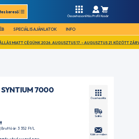
tes kereső
Összehasonlítás
Profil
Kosár
ÉB
SPECIÁLIS AJÁNLATOK
INFO
ÜNK 2026. AUGUSZTUS 17. – AUGUSZTUS 21. KÖZÖTT ZÁRVA TART. EZ IDŐ
 SYNTIUM 7000
Összehasonlítás
Szállítás
t
 | Bruttó ár: 3 352
Ft
/L
Küldés e-mailben