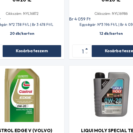
Cikkszám: NYL16872
Cikkszám: NYL16986
t
Br 4 059
Ft
gár: N°2 738
Ft
/L | Br 3 478
Ft
/L
Egységár: N°3 196
Ft
/L | Br 4 05
20 db/karton
12 db/karton
Kosárba teszem
Kosárba tesz
STROL EDGE V (VOLVO)
LIQUI MOLY SPECIAL T