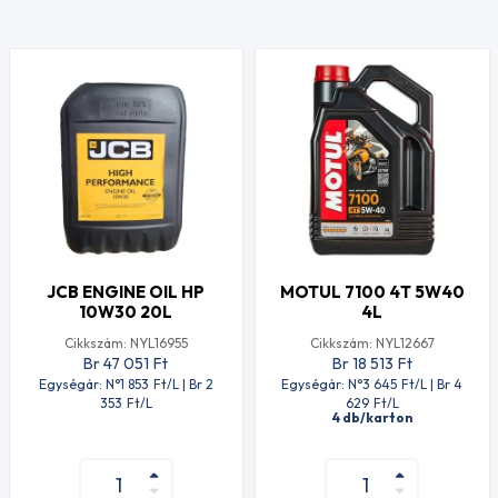
JCB ENGINE OIL HP
MOTUL 7100 4T 5W40
10W30 20L
4L
Cikkszám: NYL16955
Cikkszám: NYL12667
Br 47 051
Ft
Br 18 513
Ft
Egységár: N°1 853
Ft
/L | Br 2
Egységár: N°3 645
Ft
/L | Br 4
353
Ft
/L
629
Ft
/L
4 db/karton