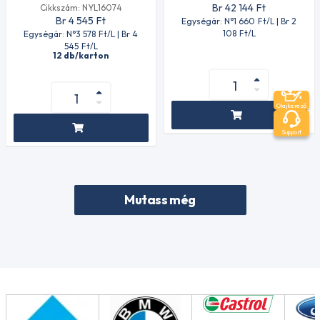
Br 42 144
Ft
Cikkszám: NYL16074
Br 4 545
Ft
Egységár: N°1 660
Ft
/L | Br 2
108
Ft
/L
Egységár: N°3 578
Ft
/L | Br 4
545
Ft
/L
12 db/karton
Olajkereső
Support
Mutass még