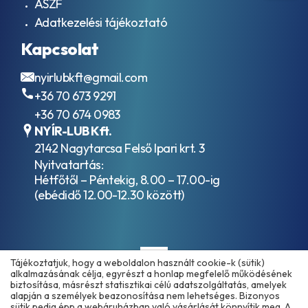
ÁSZF
Adatkezelési tájékoztató
Kapcsolat
nyirlubkft@gmail.com
+36 70 673 9291
+36 70 674 0983
NYÍR-LUB Kft.
2142 Nagytarcsa Felső Ipari krt. 3
Nyitvatartás:
Hétfőtől – Péntekig, 8.00 – 17.00-ig
(ebédidő 12.00-12.30 között)
Tájékoztatjuk, hogy a weboldalon használt cookie-k (sütik)
alkalmazásának célja, egyrészt a honlap megfelelő működésének
biztosítása, másrészt statisztikai célú adatszolgáltatás, amelyek
alapján a személyek beazonosítása nem lehetséges. Bizonyos
sütik pedig épp a webáruházban való vásárlását könnyítik meg. A