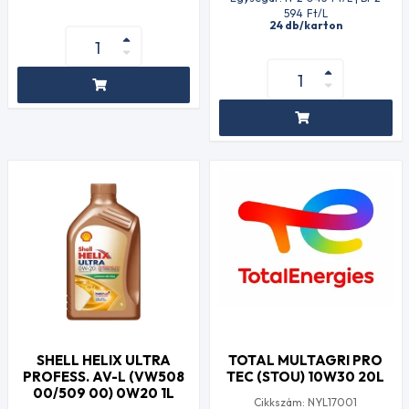
594
Ft
/L
24 db/karton
SHELL HELIX ULTRA
TOTAL MULTAGRI PRO
PROFESS. AV-L (VW508
TEC (STOU) 10W30 20L
00/509 00) 0W20 1L
Cikkszám: NYL17001