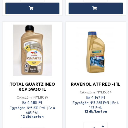
TOTAL QUARTZ INEO
RAVENOL ATF RED -1 1L
RCP 5W30 1L
Cikkszám: NYL15534
Br 4 147
Ft
Cikkszám: NYL11097
Br 4 485
Ft
Egységár: N°3 265
Ft
/L | Br 4
147
Ft
/L
Egységár: N°3 531
Ft
/L | Br 4
12 db/karton
485
Ft
/L
12 db/karton