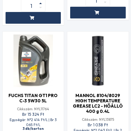
FUCHS TITAN GT1 PRO
MANNOL 8104/8029
C-3 5W30 5L
HIGH TEMPERATURE
GREASE LC2 - HŐÁLLÓ
Cikkszám: NYL11764
400 g 0.4L
Br 15 324
Ft
Cikkszám: NYL13875
Egységár: N°2 414
Ft
/L | Br 3
Br 1 038
Ft
065
Ft
/L
3 db/karton
Egységár: N°2 043
Ft
/L | Br 2