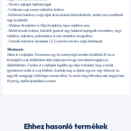
- Növeli a szíjhajtás hatékonyságát;
- Csökkenti a zajt a motor működése közben;
- Különösen hatékony a régi szíjak elcsúszásának kiküszöbölésére, amikor nem cserélhetők
vagy feszíthetők;
- Alkalmas ékszíjakhoz és félig ékszíjakhoz, lapos szíjakhoz nem;
- Bőrből készült övekhez, különféle gumival vagy balatával impregnált szövetekhez, vegyi
szálakhoz, nejlonhoz, poliuretánhoz és más szintetikus anyagokhoz;
- A termék rendszeres használata 1,5-2-szeresére növeli a szíjak élettartamát.
Alkalmazás:
Állítsa le a szíjhajtást. Permetezzen egy kis mennyiségű terméket körülbelül 20 cm-es
távolságból a szíj oldalfelületei alatti szíjtárcsára és/vagy közvetlenül magukra az
oldalfelületekre. Fordítsa el a szíjhajtást legalább egy teljes fordulattal, hogy a termék
egyenletesen oszlik el a szíj felületén. Ismételje meg az eljárást egyszer vagy többször, ha
nagyobb vastagságú védőréteget szeretne elérni. Az utolsó réteg felhordása után hagyja hatni
10 percig, mielőtt újraindítaná a motort.
Ehhez hasonló termékek