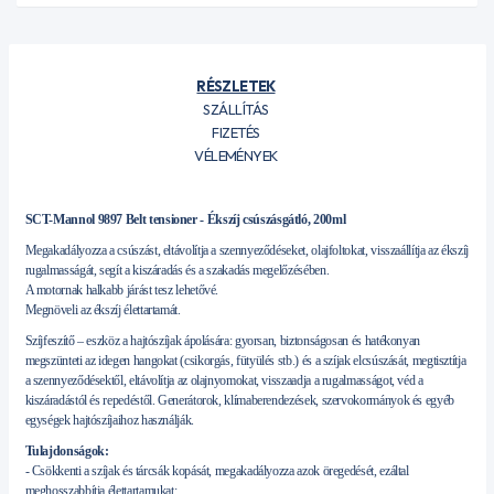
RÉSZLETEK
SZÁLLÍTÁS
FIZETÉS
VÉLEMÉNYEK
SCT-Mannol 9897 Belt tensioner - Ékszíj csúszásgátló, 200ml
Megakadályozza a csúszást, eltávolítja a szennyeződéseket, olajfoltokat, visszaállítja az ékszíj
rugalmasságát, segít a kiszáradás és a szakadás megelőzésében.
A motornak halkabb járást tesz lehetővé.
Megnöveli az ékszíj élettartamát.
Szíjfeszítő – eszköz a hajtószíjak ápolására: gyorsan, biztonságosan és hatékonyan
megszünteti az idegen hangokat (csikorgás, fütyülés stb.) és a szíjak elcsúszását, megtisztítja
a szennyeződésektől, eltávolítja az olajnyomokat, visszaadja a rugalmasságot, véd a
kiszáradástól és repedéstől. Generátorok, klímaberendezések, szervokormányok és egyéb
egységek hajtószíjaihoz használják.
Tulajdonságok:
- Csökkenti a szíjak és tárcsák kopását, megakadályozza azok öregedését, ezáltal
meghosszabbítja élettartamukat;