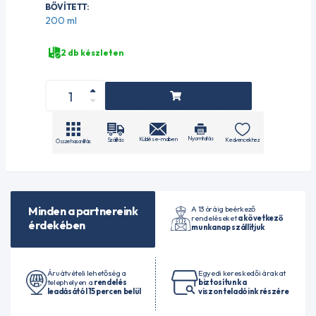
BŐVÍTETT:
200 ml
2 db készleten
Nyomtatás
Küldés e-mailben
Szállítás
Kedvencekhez
Összehasonlítás
A 13 óráig beérkező
Minden a partnereink
rendeléseket
a következő
érdekében
munkanap szállítjuk
Áruátvételi lehetőség a
Egyedi kereskedői árakat
telephelyen a
rendelés
biztosítunk a
leadásától 15 percen belül
viszonteladóink részére