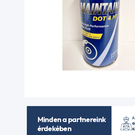
Minden a partnereink
A
a
érdekében
s