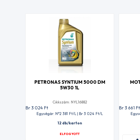
PETRONAS SYNTIUM 5000 DM
MOT
5W30 1L
Cikkszám: NYL16882
Br 3 024
Ft
Br 3 661
F
Egységár: N°2 381
Ft
/L | Br 3 024
Ft
/L
Egys
12 db/karton
ELFOGYOTT