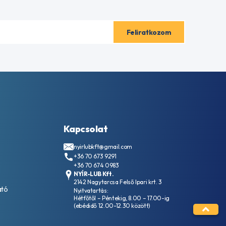
Kapcsolat
nyirlubkft@gmail.com
+36 70 673 9291
+36 70 674 0983
NYÍR-LUB Kft.
2142 Nagytarcsa Felső Ipari krt. 3
ató
Nyitvatartás:
Hétfőtől – Péntekig, 8.00 – 17.00-ig
(ebédidő 12.00-12.30 között)