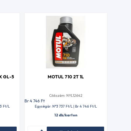
X GL-5
MOTUL 710 2T 1L
Cikkszám: NYL12642
Br 4 746
Ft
43
Ft
/L
Egységár: N°3 737
Ft
/L | Br 4 746
Ft
/L
12 db/karton