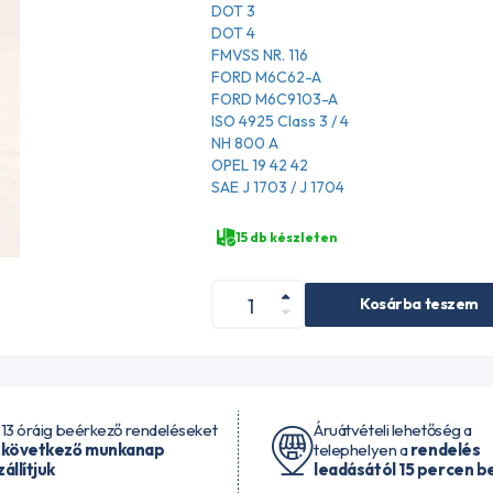
DOT 3
DOT 4
FMVSS NR. 116
FORD M6C62-A
FORD M6C9103-A
ISO 4925 Class 3 / 4
NH 800 A
OPEL 19 42 42
SAE J 1703 / J 1704
15 db készleten
Kosárba teszem
 13 óráig beérkező rendeléseket
Áruátvételi lehetőség a
 következő munkanap
telephelyen a
rendelés
zállítjuk
leadásától 15 percen be