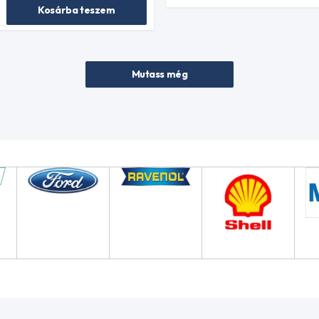
Kosárba teszem
Mutass még