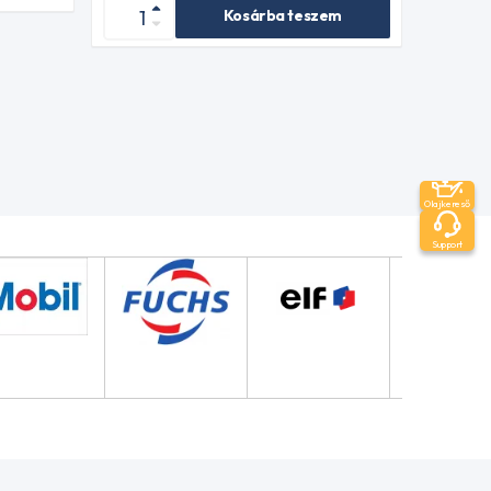
Kosárba teszem
Olajkereső
Support