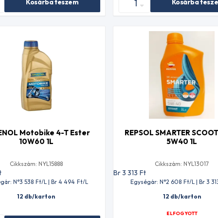
Kosárba teszem
Kosárba tesz
NOL Motobike 4-T Ester
REPSOL SMARTER SCOOT
10W60 1L
5W40 1L
Cikkszám: NYL15888
Cikkszám: NYL13017
t
Br 3 313
Ft
gár: N°3 538
Ft
/L | Br 4 494
Ft
/L
Egységár: N°2 608
Ft
/L | Br 3 31
12 db/karton
12 db/karton
ELFOGYOTT