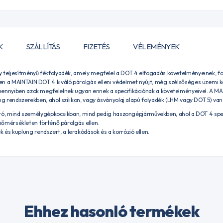
K
SZÁLLÍTÁS
FIZETÉS
VÉLEMÉNYEK
 teljesítményű fékfolyadék, amely megfelel a DOT 4 elfogadás követelményeinek, for
en a MAINTAIN DOT 4 kiváló párolgás elleni védelmet nyújt, még szélsőséges üzemi k
mennyiben azok megfelelnek ugyan ennek a specifikációnak a követelményeivel. A M
ng rendszerekben, ahol szilikon, vagy ásványolaj alapú folyadék (LHM vagy DOT 5) van 
tó, mind személygépkocsikban, mind pedig haszongépjárművekben, ahol a DOT 4 speci
őmérsékleten történő párolgás ellen.
fék és kuplung rendszert, a lerakódások és a korrózió ellen.
Ehhez hasonló termékek