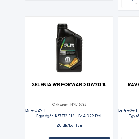
SELENIA WR FORWARD 0W20 1L
RAVE
Cikkszám: NYL16785
Br 4 029
Ft
Br 4 494
F
Egységár: N°3 172
Ft
/L | Br 4 029
Ft
/L
Egysé
20 db/karton