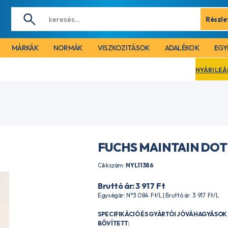
Részle
MÁRKÁK
NORMÁK
VISZKOZITÁSOK
ADALÉKOK
EGY
NYÁRI LEÁLLÁS MIATT CÉG
FUCHS MAINTAIN DOT 
Cikkszám:
NYL11386
Bruttó ár: 3 917
Ft
Egységár: N°3 084
Ft
/L | Bruttó ár: 3 917
Ft
/L
SPECIFIKÁCIÓ ÉS GYÁRTÓI JÓVÁHAGYÁSOK 
BŐVÍTETT: