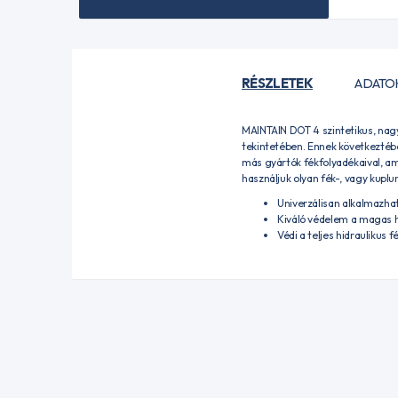
RÉSZLETEK
ADATO
MAINTAIN DOT 4 szintetikus, nagy
tekintetében. Ennek következtéb
más gyártók fékfolyadékaival, a
használjuk olyan fék-, vagy kuplu
Univerzálisan alkalmazha
Kiváló védelem a magas h
Védi a teljes hidraulikus 