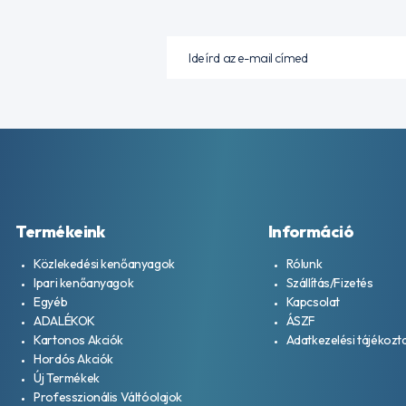
Termékeink
Információ
Közlekedési kenőanyagok
Rólunk
Ipari kenőanyagok
Szállítás/Fizetés
Egyéb
Kapcsolat
ADALÉKOK
ÁSZF
Kartonos Akciók
Adatkezelési tájékozt
Hordós Akciók
Új Termékek
Professzionális Váltóolajok