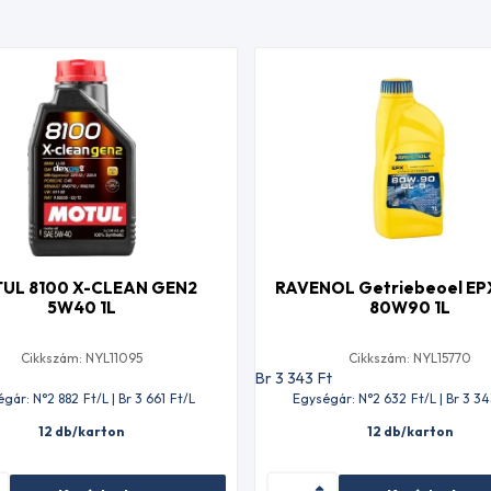
UL 8100 X-CLEAN GEN2
RAVENOL Getriebeoel EP
5W40 1L
80W90 1L
Cikkszám: NYL11095
Cikkszám: NYL15770
t
Br 3 343
Ft
égár: N°2 882
Ft
/L | Br 3 661
Ft
/L
Egységár: N°2 632
Ft
/L | Br 3 3
12 db/karton
12 db/karton