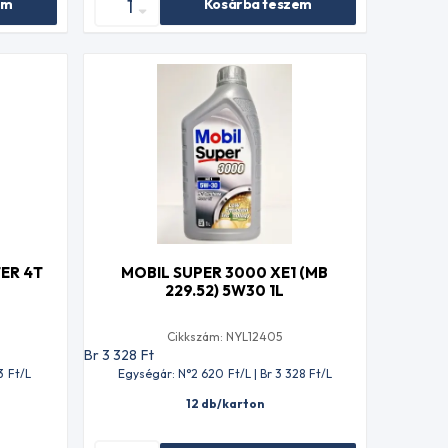
em
Kosárba teszem
ER 4T
MOBIL SUPER 3000 XE1 (MB
229.52) 5W30 1L
Cikkszám: NYL12405
Br 3 328
Ft
3
Ft
/L
Egységár: N°2 620
Ft
/L | Br 3 328
Ft
/L
12 db/karton