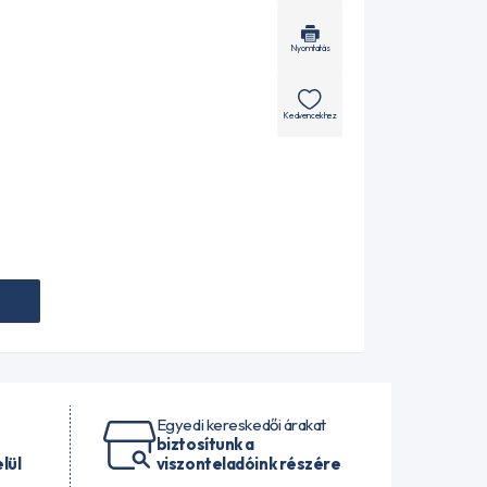
Nyomtatás
Kedvencekhez
Egyedi kereskedői árakat
biztosítunk a
lül
viszonteladóink részére