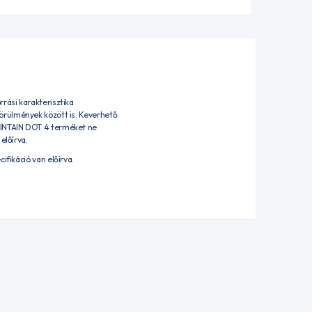
rási karakterisztika
örülmények között is. Keverhető
AINTAIN DOT 4 terméket ne
előírva.
fikáció van előírva.