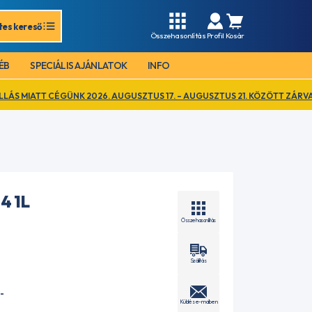
tes kereső
Összehasonlítás
Profil
Kosár
ÉB
SPECIÁLIS AJÁNLATOK
INFO
ÜNK 2026. AUGUSZTUS 17. – AUGUSZTUS 21. KÖZÖTT ZÁRVA TART. EZ IDŐ
4 1L
Összehasonlítás
Szállítás
-
Küldés e-mailben