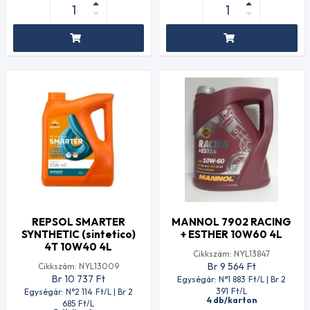
REPSOL SMARTER
MANNOL 7902 RACING
SYNTHETIC (sintetico)
+ ESTHER 10W60 4L
4T 10W40 4L
Cikkszám: NYL13847
Br 9 564
Ft
Cikkszám: NYL13009
Br 10 737
Ft
Egységár: N°1 883
Ft
/L | Br 2
391
Ft
/L
Egységár: N°2 114
Ft
/L | Br 2
4 db/karton
685
Ft
/L