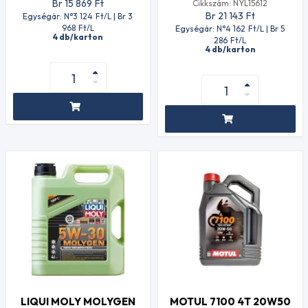
Br 15 869
Ft
Cikkszám: NYL15612
Br 21 143
Ft
Egységár: N°3 124
Ft
/L | Br 3
968
Ft
/L
Egységár: N°4 162
Ft
/L | Br 5
4 db/karton
286
Ft
/L
4 db/karton
LIQUI MOLY MOLYGEN
MOTUL 7100 4T 20W50