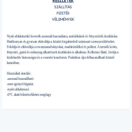
RÉSZLETEK
SZÁLLÍTÁS
FIZETÉS
VÉLEMÉNYEK
Nyári ablaktisztító keverék azonnali használatra, autóablakok és fényszórók tisztítására.
Hatékonyan és gyorsan eltávolítja a közúti forgalomból származó szennyeződéseket.
Feloldja és eltávolítja a rovarmaradványokat, madárürüléket és pollent. A termék króm,
fényezés, gumi és műanyag alkatrészek tisztítására is alkalmas. Kellemes illatú. Javítja a
közlekedés biztonságot és a vezetési komfortot. Praktikus újra felhasználható kiöntő
kannában.
Használati utasítás:
-azonnal használható
-nem igényel hígitást
-nyári ablakmosó
-0°C alatti hőmérsékleten megfagy