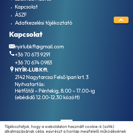
Kapcsolat
ÁSZF
Adatkezelési tájékoztató
Kapcsolat
nyirlubkft@gmail.com
+36 70 673 9291
+36 70 674 0983
NYÍR-LUB Kft.
2142 Nagytarcsa Felső Ipari krt. 3
Nyitvatartás:
Hétfőtől – Péntekig, 8.00 – 17.00-ig
(ebédidő 12.00-12.30 között)
Tájékoztatjuk, hogy a weboldalon használt cookie-k (sütik)
alkalmazásának célja, egyrészt a honlap megfelelő működésének