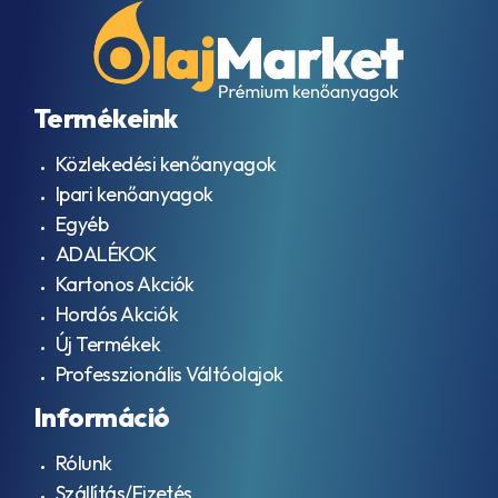
Termékeink
Közlekedési kenőanyagok
Ipari kenőanyagok
Egyéb
ADALÉKOK
Kartonos Akciók
Hordós Akciók
Új Termékek
Professzionális Váltóolajok
Információ
Rólunk
Szállítás/Fizetés