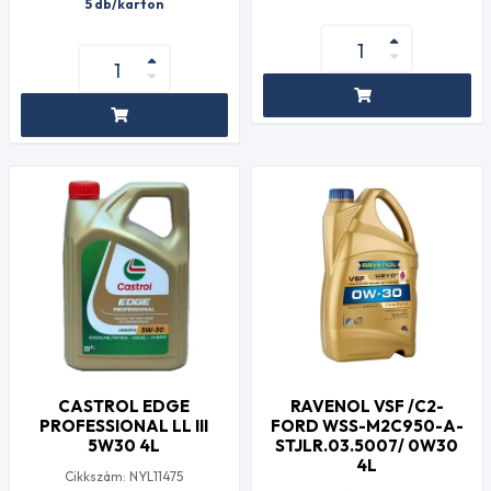
5 db/karton
CASTROL EDGE
RAVENOL VSF /C2-
PROFESSIONAL LL III
FORD WSS-M2C950-A-
5W30 4L
STJLR.03.5007/ 0W30
4L
Cikkszám: NYL11475