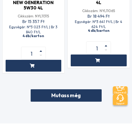
NEW GENERATION
4L
5W30 4L
Cikkszám: NYL11065
Br 18 494
Ft
Cikkszám: NYL11315
Br 15 357
Ft
Egységár: N°3 641
Ft
/L | Br 4
624
Ft
/L
Egységár: N°3 023
Ft
/L | Br 3
4 db/karton
840
Ft
/L
4 db/karton
Olajkereső
Mutass még
Support