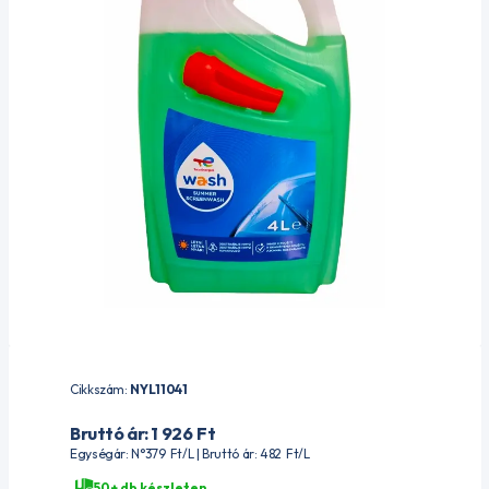
Cikkszám:
NYL11041
Bruttó ár: 1 926
Ft
Egységár: N°379
Ft
/L | Bruttó ár: 482
Ft
/L
50+ db készleten