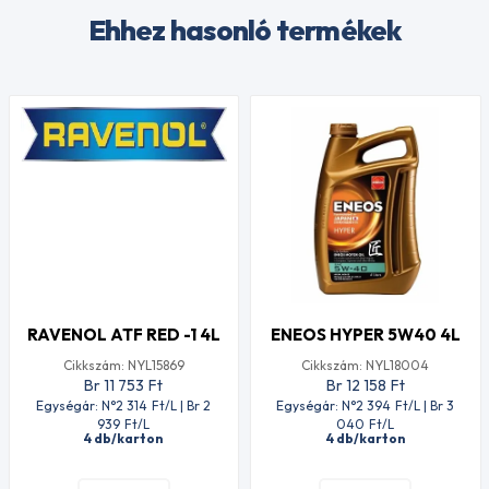
Ehhez hasonló termékek
RAVENOL ATF RED -1 4L
ENEOS HYPER 5W40 4L
Cikkszám: NYL15869
Cikkszám: NYL18004
Br 11 753
Ft
Br 12 158
Ft
Egységár: N°2 314
Ft
/L | Br 2
Egységár: N°2 394
Ft
/L | Br 3
939
Ft
/L
040
Ft
/L
4 db/karton
4 db/karton