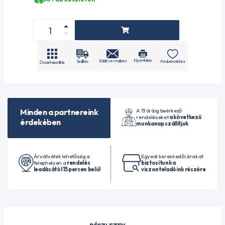
Nyomtatás
Küldés e-mailben
Szállítás
Kedvencekhez
Összehasonlítás
A 13 óráig beérkező
Minden a partnereink
rendeléseket
a következő
érdekében
munkanap szállítjuk
Áruátvételi lehetőség a
Egyedi kereskedői árakat
telephelyen a
rendelés
biztosítunk a
leadásától 15 percen belül
viszonteladóink részére