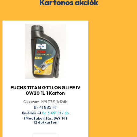
Kartonos akciók
FUCHS TITAN GT1 LONGLIFE IV
0W20 1L 1 Karton
Cikkszám: NYL11761 1x12db
Br 41 885
Ft
Br. 3 562
Ft
Br. 3 491
Ft
/ db
(Megtakarítás. 849
Ft
)
12 db/karton