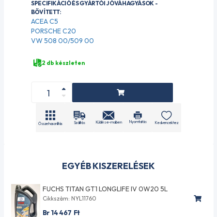
SPECIFIKÁCIÓ ÉS GYÁRTÓI JÓVÁHAGYÁSOK -
BŐVÍTETT:
ACEA C5
PORSCHE C20
VW 508 00/509 00
2 db készleten
Nyomtatás
Küldés e-mailben
Szállítás
Kedvencekhez
Összehasonlítás
EGYÉB KISZERELÉSEK
FUCHS TITAN GT1 LONGLIFE IV 0W20 5L
Cikkszám: NYL11760
Br 14 467
Ft