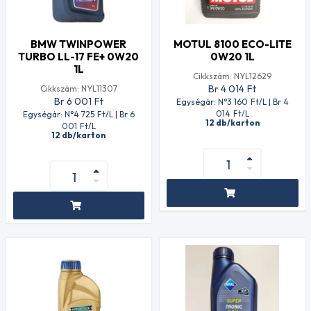
BMW TWINPOWER
MOTUL 8100 ECO-LITE
TURBO LL-17 FE+ 0W20
0W20 1L
1L
Cikkszám: NYL12629
Br 4 014
Ft
Cikkszám: NYL11307
Br 6 001
Ft
Egységár: N°3 160
Ft
/L | Br 4
014
Ft
/L
Egységár: N°4 725
Ft
/L | Br 6
12 db/karton
001
Ft
/L
12 db/karton