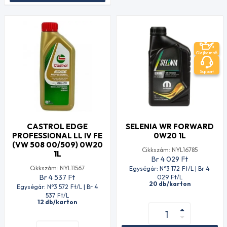
Olajkereső
Support
CASTROL EDGE
SELENIA WR FORWARD
PROFESSIONAL LL IV FE
0W20 1L
(VW 508 00/509) 0W20
Cikkszám: NYL16785
1L
Br 4 029
Ft
Cikkszám: NYL11567
Egységár: N°3 172
Ft
/L | Br 4
Br 4 537
Ft
029
Ft
/L
20 db/karton
Egységár: N°3 572
Ft
/L | Br 4
537
Ft
/L
12 db/karton