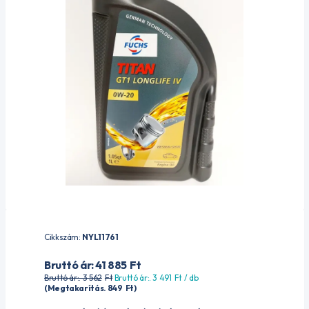
Cikkszám:
NYL11761
Bruttó ár: 41 885
Ft
Bruttó ár:. 3 562
Ft
Bruttó ár:. 3 491
Ft
/ db
(Megtakarítás. 849
Ft
)