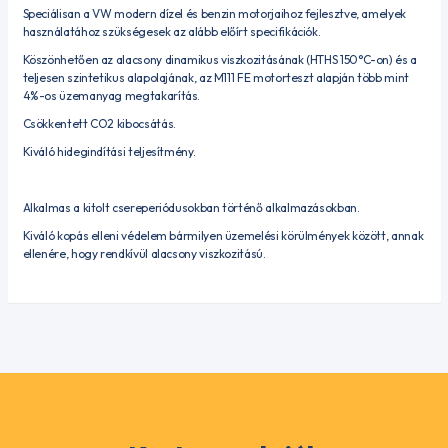
Speciálisan a VW modern dízel és benzin motorjaihoz fejlesztve, amelyek
használatához szükségesek az alább előírt specifikációk.
Köszönhetően az alacsony dinamikus viszkozitásának (HTHS 150°C-on) és a
teljesen szintetikus alapolajának, az M111 FE motorteszt alapján több mint
4%-os üzemanyag megtakarítás.
Csökkentett CO2 kibocsátás.
Kiváló hidegindítási teljesítmény.
Alkalmas a kitolt csereperiódusokban történő alkalmazásokban.
Kiváló kopás elleni védelem bármilyen üzemelési körülmények között, annak
ellenére, hogy rendkívül alacsony viszkozitású.