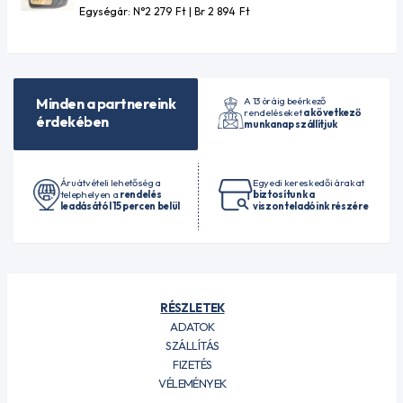
Egységár: N°2 279
Ft
| Br 2 894
Ft
A 13 óráig beérkező
Minden a partnereink
rendeléseket
a következő
érdekében
munkanap szállítjuk
Áruátvételi lehetőség a
Egyedi kereskedői árakat
telephelyen a
rendelés
biztosítunk a
leadásától 15 percen belül
viszonteladóink részére
RÉSZLETEK
ADATOK
SZÁLLÍTÁS
FIZETÉS
VÉLEMÉNYEK