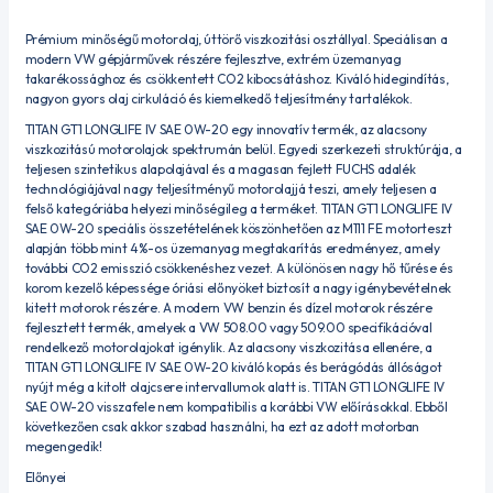
Prémium minőségű motorolaj, úttörő viszkozitási osztállyal. Speciálisan a
modern VW gépjárművek részére fejlesztve, extrém üzemanyag
takarékossághoz és csökkentett CO2 kibocsátáshoz. Kiváló hidegindítás,
nagyon gyors olaj cirkuláció és kiemelkedő teljesítmény tartalékok.
TITAN GT1 LONGLIFE IV SAE 0W-20 egy innovatív termék, az alacsony
viszkozitású motorolajok spektrumán belül. Egyedi szerkezeti struktúrája, a
teljesen szintetikus alapolajával és a magasan fejlett FUCHS adalék
technológiájával nagy teljesítményű motorolajjá teszi, amely teljesen a
felső kategóriába helyezi minőségileg a terméket. TITAN GT1 LONGLIFE IV
SAE 0W-20 speciális összetételének köszönhetően az M111 FE motorteszt
alapján több mint 4%-os üzemanyag megtakarítás eredményez, amely
további CO2 emisszió csökkenéshez vezet. A különösen nagy hő tűrése és
korom kezelő képessége óriási előnyöket biztosít a nagy igénybevételnek
kitett motorok részére. A modern VW benzin és dízel motorok részére
fejlesztett termék, amelyek a VW 508.00 vagy 509.00 specifikációval
rendelkező motorolajokat igénylik. Az alacsony viszkozitása ellenére, a
TITAN GT1 LONGLIFE IV SAE 0W-20 kiváló kopás és berágódás állóságot
nyújt még a kitolt olajcsere intervallumok alatt is. TITAN GT1 LONGLIFE IV
SAE 0W-20 visszafele nem kompatibilis a korábbi VW előírásokkal. Ebből
következően csak akkor szabad használni, ha ezt az adott motorban
megengedik!
Előnyei