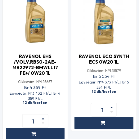
RAVENOL EHS
RAVENOL ECO SYNTH
/VOLV.RBS0-2AE-
ECS 0W20 1L
MB22972-BMWLL17
Cikkszám: NYL15579
FE+/ 0W20 1L
Br 5 554
Ft
Cikkszám: NYL15657
Egységár: N°4 373
Ft
/L | Br 5
Br 4 359
Ft
554
Ft
/L
12 db/karton
Egységár: N°3 432
Ft
/L | Br 4
359
Ft
/L
12 db/karton