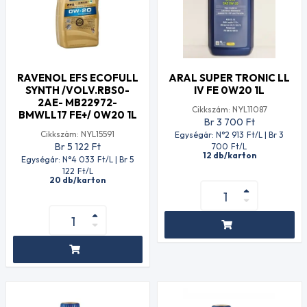
RAVENOL EFS ECOFULL
ARAL SUPER TRONIC LL
SYNTH /VOLV.RBS0-
IV FE 0W20 1L
2AE- MB22972-
Cikkszám: NYL11087
BMWLL17 FE+/ 0W20 1L
Br 3 700
Ft
Cikkszám: NYL15591
Egységár: N°2 913
Ft
/L | Br 3
Br 5 122
Ft
700
Ft
/L
12 db/karton
Egységár: N°4 033
Ft
/L | Br 5
122
Ft
/L
20 db/karton