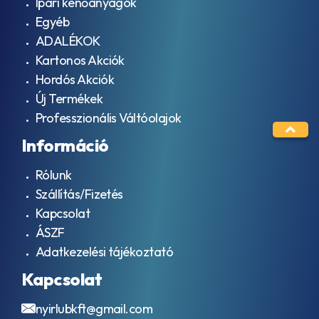
Ipari kenőanyagok
Egyéb
ADALÉKOK
Kartonos Akciók
Hordós Akciók
Új Termékek
Professzionális Váltóolajok
Információ
Rólunk
Szállítás/Fizetés
Kapcsolat
ÁSZF
Adatkezelési tájékoztató
Kapcsolat
nyirlubkft@gmail.com