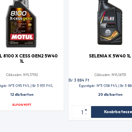
 8100 X CESS GEN2 5W40
SELENIA K 5W40 1L
1L
Cikkszám: NYL17192
Cikkszám: NYL16751
t
Br 3 884
Ft
gár: N°3 095
Ft
/L | Br 3 931
Ft
/L
Egységár: N°3 058
Ft
/L | Br 3 88
12 db/karton
20 db/karton
ELFOGYOTT
Kosárba tesz