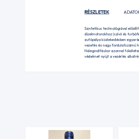
RÉSZLETEK
ADATO
Szintetikus technológiával előál
dízelmotorokhoz (szívó és turbóf
autópálya közlekedésben egyaránt
vezetés és nagy fordulatszámú ha
Hidegindításkor azonnal tökélete
védelmet nyújt a vezérlés alkatrés