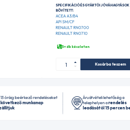
SPECIFIKÁCIÓ ÉS GYÁRTÓI JÓVÁHAGYÁSOK 
BŐVÍTETT:
ACEA A3/B4
API SM/CF
RENAULT RN0700
RENAULT RN0710
5+ db készleten
Kosárba teszem
 13 óráig beérkező rendeléseket
Áruátvételi lehetőség a
 következő munkanap
telephelyen a
rendelés
zállítjuk
leadásától 15 percen be