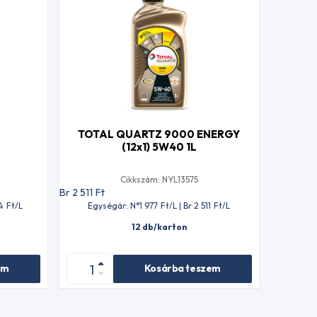
TOTAL QUARTZ 9000 ENERGY
(12x1) 5W40 1L
Cikkszám: NYL13575
Br 2 511
Ft
4
Ft
/L
Egységár: N°1 977
Ft
/L | Br 2 511
Ft
/L
12 db/karton
em
Kosárba teszem