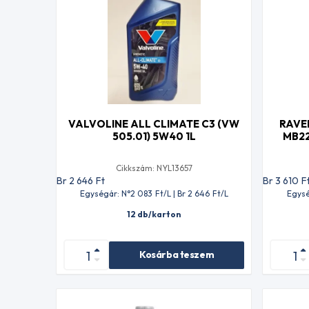
VALVOLINE ALL CLIMATE C3 (VW
RAVE
505.01) 5W40 1L
MB2
Cikkszám: NYL13657
Br 2 646
Ft
Br 3 610
F
Egységár: N°2 083
Ft
/L | Br 2 646
Ft
/L
Egysé
12 db/karton
Kosárba teszem