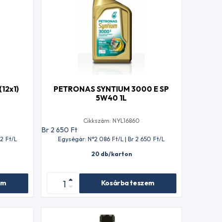
12x1)
PETRONAS SYNTIUM 3000 E SP
5W40 1L
Cikkszám: NYL16860
Br 2 650
Ft
02
Ft
/L
Egységár: N°2 086
Ft
/L | Br 2 650
Ft
/L
20 db/karton
em
Kosárba teszem