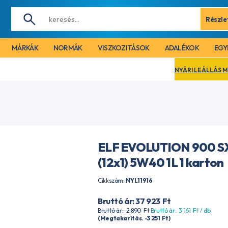
Részle
MÁRKÁK
NORMÁK
VISZKOZITÁSOK
ADALÉKOK
EGY
NYÁRI LEÁLLÁS MIATT CÉGÜNK 2
ELF EVOLUTION 900 S
(12x1) 5W40 1L 1 karton
Cikkszám:
NYL11916
Bruttó ár: 37 923
Ft
Bruttó ár:. 2 890
Ft
Bruttó ár:. 3 161
Ft
/ db
(Megtakarítás. -3 251
Ft
)