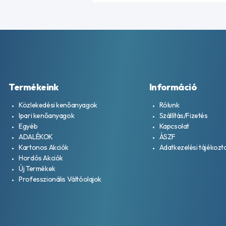
Termékeink
Információ
Közlekedési kenőanyagok
Rólunk
Ipari kenőanyagok
Szállítás/Fizetés
Egyéb
Kapcsolat
ADALÉKOK
ÁSZF
Kartonos Akciók
Adatkezelési tájékozt
Hordós Akciók
Új Termékek
Professzionális Váltóolajok