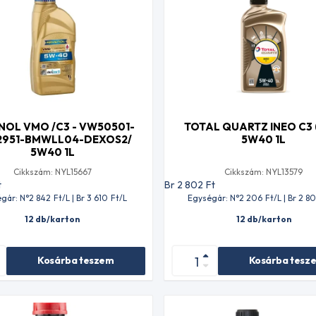
NOL VMO /C3 - VW50501-
TOTAL QUARTZ INEO C3 (
2951-BMWLL04-DEXOS2/
5W40 1L
5W40 1L
Cikkszám: NYL15667
Cikkszám: NYL13579
t
Br 2 802
Ft
gár: N°2 842
Ft
/L | Br 3 610
Ft
/L
Egységár: N°2 206
Ft
/L | Br 2 8
12 db/karton
12 db/karton
Kosárba teszem
Kosárba tesz