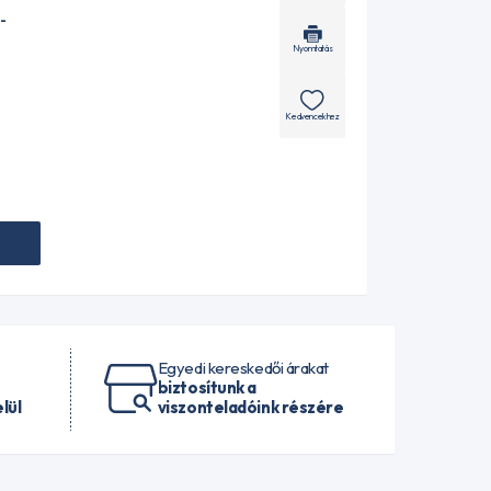
-
Nyomtatás
Kedvencekhez
Egyedi kereskedői árakat
biztosítunk a
lül
viszonteladóink részére