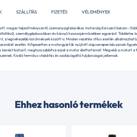
K
SZÁLLÍTÁS
FIZETÉS
VÉLEMÉNYEK
lított, magas teljesítményszintű üzemanyagtakarékos motorolaj.Korszerű benzin- (több
eltöltésű), személygépkocsikban és könnyű haszonjárművekben egyaránt. Tökéletes ken
, a legnehezebb körülmények között is. Minden vezetési stílus esetén alkalmazható,
sználat esetén. Kifejezetten a motorgyártók nyújtott olajcsereperiódusainak figyelem
s kenést biztosít, meghosszabbítva ezzel a motor élettartamát. Megvédi a motort a t
zeinek. Kiváló termikus stabilitás és oxidációgátló tuljdonságok jellemzik.
Ehhez hasonló termékek