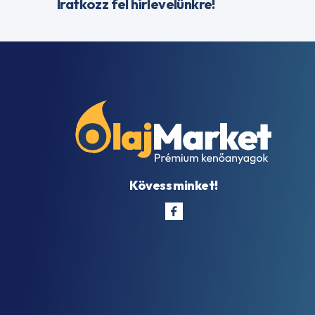
Iratkozz fel hírlevelünkre!
Kövess minket!