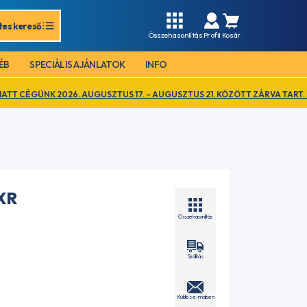
tes kereső
Összehasonlítás
Profil
Kosár
ÉB
SPECIÁLIS AJÁNLATOK
INFO
026. AUGUSZTUS 17. – AUGUSZTUS 21. KÖZÖTT ZÁRVA TART. EZ IDŐ ALAT
XR
Összehasonlítás
Szállítás
Küldés e-mailben