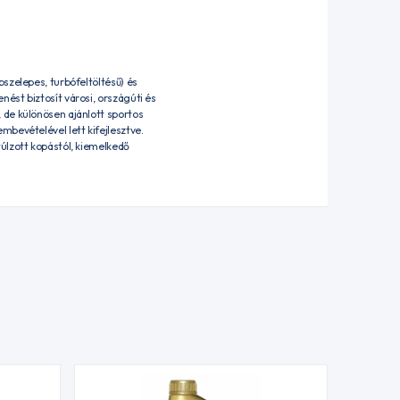
szelepes, turbófeltöltésű) és
ést biztosít városi, országúti és
 de különösen ajánlott sportos
bevételével lett kifejlesztve.
úlzott kopástól, kiemelkedő