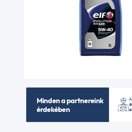
Minden a partnereink
A
a
érdekében
s