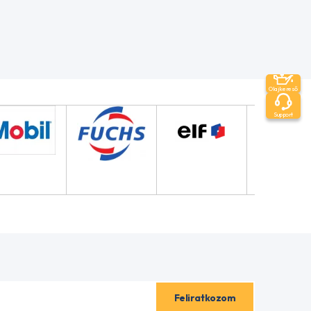
Olajkereső
Support