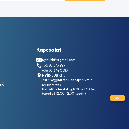
Kapcsolat
nyirlubkft@gmail.com
+36 70 673 9291
+36 70 674 0983
NYÍR-LUB Kft.
2142 Nagytarcsa Felső Ipari krt. 3
ató
Nyitvatartás:
Hétfőtől – Péntekig, 8.00 – 17.00-ig
(ebédidő 12.00-12.30 között)