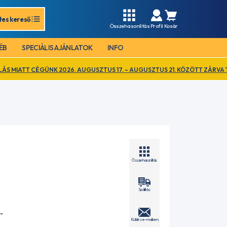
tes kereső
Összehasonlítás
Profil
Kosár
ÉB
SPECIÁLIS AJÁNLATOK
INFO
 2026. AUGUSZTUS 17. – AUGUSZTUS 21. KÖZÖTT ZÁRVA TART. EZ IDŐ A
Összehasonlítás
Szállítás
-
Küldés e-mailben