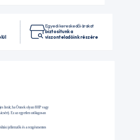
Egyedi kereskedői árakat
biztosítunk a
lül
viszonteladóink részére
ljes listát; ha Önnek olyan 8HP vagy
ácsért). Ez az egyetlen utólagosan
 váltási jellemzők és a rezgésmentes