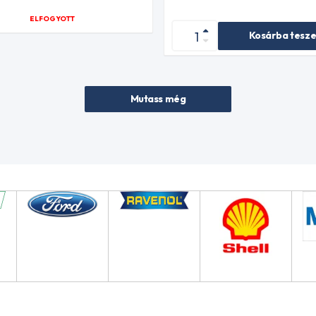
ELFOGYOTT
Kosárba tesz
Mutass még