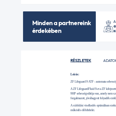
Minden a partnereink
A
a
érdekében
s
RÉSZLETEK
ADATO
Leírás:
ZF Lifeguard 9 ATF - automata sebessé
A ZF LifeguardFluid 9-et a ZF kifejezet
9HP sebességváltója van, amely nem szere
forgalmazott, jóváhagyott folyadék ezek
A súrlódási viselkedés optimálisan ezekre
működés előfeltételei.