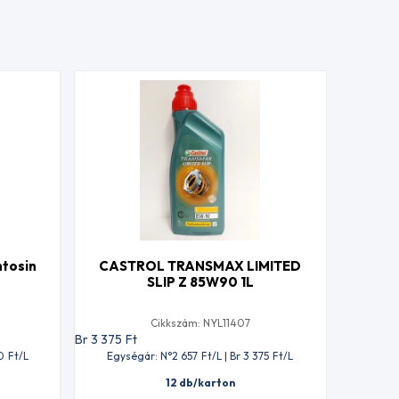
tosin
CASTROL TRANSMAX LIMITED
SLIP Z 85W90 1L
Cikkszám: NYL11407
Br 3 375
Ft
0
Ft
/L
Egységár: N°2 657
Ft
/L | Br 3 375
Ft
/L
12 db/karton