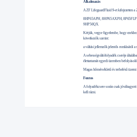
Alkalmazás
A ZF LifeguardFluid 9-et kifejezetten a
8HP65APH, 8HP65AXPH, 8P65FLPH
9HP50QX.
Kérjük, vegye figyelembe, hogy ezekhez
következők szerint:
a váltási jellemzők jelentős romlásától 
A sebességváltófolyadék cseréje általába
élettartamát egyedi üzemben befolyásoló
Magas hőmérsékletű és terhelésű üzemi k
Fontos
A folyadékcsere során csak jóváhagyott 
kell rázni.