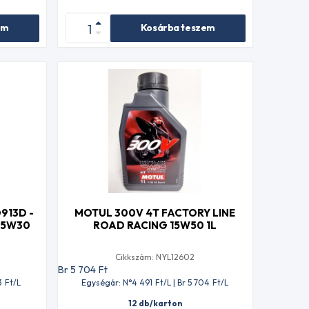
em
Kosárba teszem
913D -
MOTUL 300V 4T FACTORY LINE
 5W30
ROAD RACING 15W50 1L
Cikkszám: NYL12602
Br 5 704
Ft
3
Ft
/L
Egységár: N°4 491
Ft
/L | Br 5 704
Ft
/L
12 db/karton