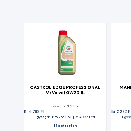
CASTROL EDGE PROFESSIONAL
MANN
V (Volvo) 0W20 1L
Cikkszám: NYL11566
Br 4 782
Ft
Br 2 222
F
Egységár: N°3 765
Ft
/L | Br 4 782
Ft
/L
Egysé
12 db/karton