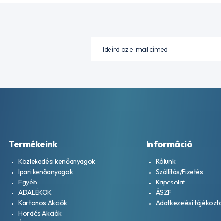
Termékeink
Információ
Közlekedési kenőanyagok
Rólunk
Ipari kenőanyagok
Szállítás/Fizetés
Egyéb
Kapcsolat
ADALÉKOK
ÁSZF
Kartonos Akciók
Adatkezelési tájékozt
Hordós Akciók