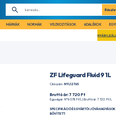
Részle
MÁRKÁK
NORMÁK
VISZKOZITÁSOK
ADALÉKOK
EGY
NYÁRI LEÁLLÁS MIATT CÉGÜNK
ZF Lifeguard Fluid 9 1L
Cikkszám:
NYL12765
Bruttó ár: 7 720
Ft
Egységár: N°6 078
Ft
/L | Bruttó ár: 7 720
Ft
/L
SPECIFIKÁCIÓ ÉS GYÁRTÓI JÓVÁHAGYÁSOK 
BŐVÍTETT: