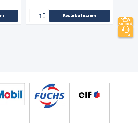
em
Kosárba teszem
Olajkereső
Support