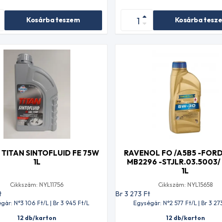
Kosárba teszem
Kosárba tesz
 TITAN SINTOFLUID FE 75W
RAVENOL FO /A5B5 -FORD
1L
MB2296 -STJLR.03.5003/
1L
Cikkszám: NYL11756
Cikkszám: NYL15658
t
Br 3 273
Ft
gár: N°3 106
Ft
/L | Br 3 945
Ft
/L
Egységár: N°2 577
Ft
/L | Br 3 27
12 db/karton
12 db/karton