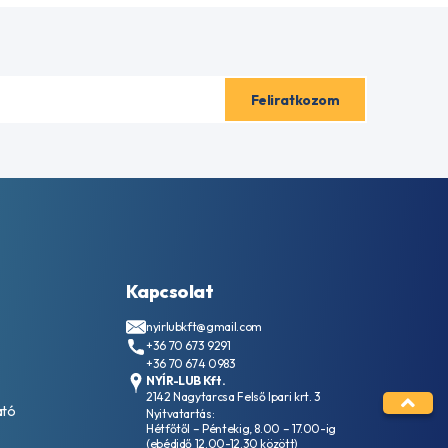
Kapcsolat
nyirlubkft@gmail.com
+36 70 673 9291
+36 70 674 0983
NYÍR-LUB Kft.
2142 Nagytarcsa Felső Ipari krt. 3
ató
Nyitvatartás:
Hétfőtől – Péntekig, 8.00 – 17.00-ig
(ebédidő 12.00-12.30 között)