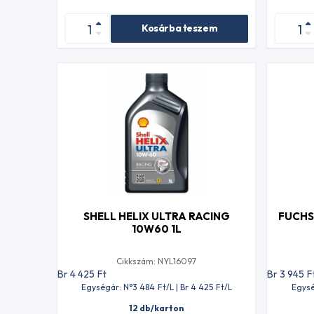
Kosárba teszem
SHELL HELIX ULTRA RACING
FUCHS
10W60 1L
Cikkszám: NYL16097
Br 4 425
Ft
Br 3 945
F
Egységár: N°3 484
Ft
/L | Br 4 425
Ft
/L
Egysé
12 db/karton