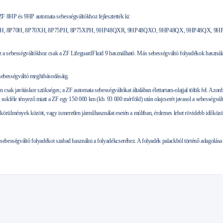
 ZF 8HP és 9HP automata sebességváltókhoz fejlesztették ki:
, 8P70H, 8P70XH, 8P75PH, 8P75XPH, 9HP48QXR, 9HP48QXO, 9HP48QX, 9HP48QX, 9HP
 a sebességváltókhoz csak a ZF LifeguardFluid 9 használható. Más sebességváltó folyadékok használa
a sebességváltó meghibásodásáig.
n csak javításkor szükséges; a ZF automata sebességváltókat általában élettartam-olajjal töltik fel. Az
 sokféle tényező miatt a ZF egy 150 000 km (kb. 93 000 mérföld) után olajcserét javasol a sebességvált
örülmények között, vagy ismeretlen járműhasználat esetén a múltban, érdemes lehet rövidebb időközönk
sebességváltó folyadékot szabad használni a folyadékcseréhez. A folyadék palackból történő adagolása 