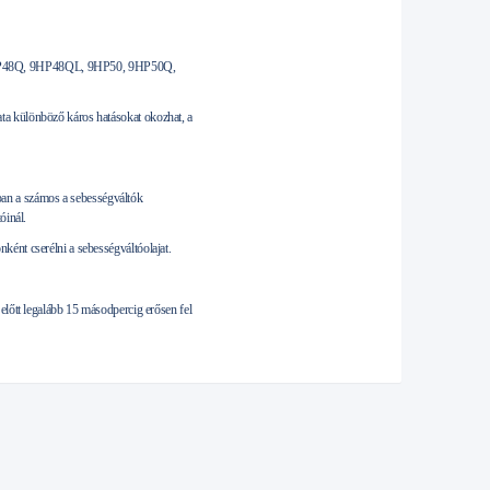
48Q, 9HP48QL, 9HP50, 9HP50Q,
ta különböző káros hatásokat okozhat, a
onban a számos a sebességváltók
óinál.
ént cserélni a sebességváltóolajat.
előtt legalább 15 másodpercig erősen fel