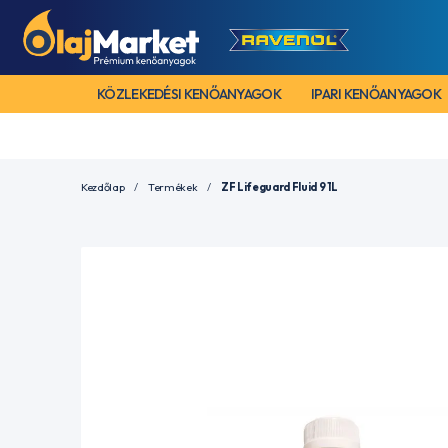
KÖZLEKEDÉSI KENŐANYAGOK
IPARI KENŐANYAGOK
Kezdőlap
Termékek
ZF Lifeguard Fluid 9 1L