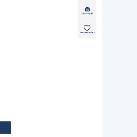
Nyomtatás
Kedvencekhez