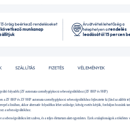
 13 óráig beérkező rendeléseket
Áruátvételi lehetőség a
 következő munkanap
telephelyen a
rendelés
zállítjuk
leadásától 15 percen be
K
SZÁLLÍTÁS
FIZETÉS
VÉLEMÉNYEK
gváltó folyadék (ZF automata személygépkocsi sebességváltókhoz (ZF 8HP és 9HP)
ten a ZF 8HP és ZF 9HP automata személygépkocsi sebességváltókhoz fejlesztette ki (lásd az alábbi te
pel a listában, akkor alternatív folyadékra lehet szüksége; kétség esetén kérjük, forduljon hozzánk tan
hez a sebességváltókhoz.
 a sebességváltókra lett szabva, és a teljes élettartam alatt egyenletes. Ezek a tulajdonságok a tökéletes