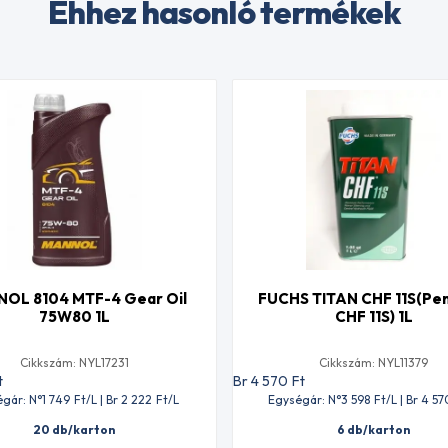
Ehhez hasonló termékek
OL 8104 MTF-4 Gear Oil
FUCHS TITAN CHF 11S(Pen
75W80 1L
CHF 11S) 1L
Cikkszám: NYL17231
Cikkszám: NYL11379
t
Br 4 570
Ft
gár: N°1 749
Ft
/L | Br 2 222
Ft
/L
Egységár: N°3 598
Ft
/L | Br 4 57
20 db/karton
6 db/karton