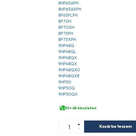
8HP65APH
8HP65AXPH
8P65FLPH
8P70H
8P70XH
8P75PH
8P75XPH
9HP48Q
9HP48QL
9HP48QX
9HP48QX
9HP48QXO
9HP48QXR
9HP50
9HP50Q
9HP50QX
50+ db készleten
Kosárba teszem