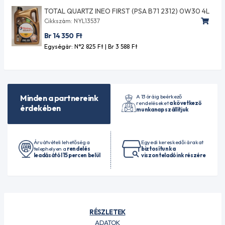
TOTAL QUARTZ INEO FIRST (PSA B71 2312) 0W30 4L
Cikkszám: NYL13537
Br 14 350
Ft
Egységár: N°2 825
Ft
| Br 3 588
Ft
A 13 óráig beérkező
Minden a partnereink
rendeléseket
a következő
érdekében
munkanap szállítjuk
Áruátvételi lehetőség a
Egyedi kereskedői árakat
telephelyen a
rendelés
biztosítunk a
leadásától 15 percen belül
viszonteladóink részére
RÉSZLETEK
ADATOK