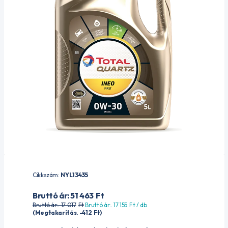
Cikkszám:
NYL13435
Bruttó ár: 51 463
Ft
Bruttó ár:. 17 017
Ft
Bruttó ár:. 17 155
Ft
/ db
(Megtakarítás. -412
Ft
)