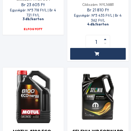
Br 23 605
Ft
Cikkszám: NYL16881
Br 21 810
Ft
Egységár: N°3 718
Ft
/L | Br 4
721
Ft
/L
Egységár: N°3 435
Ft
/L | Br 4
3 db/karton
362
Ft
/L
4 db/karton
ELFOGYOTT