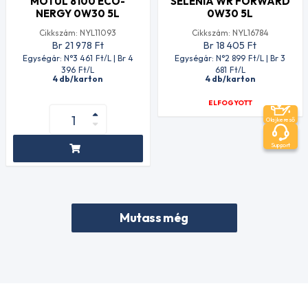
MOTUL 8100 ECO-
SELENIA WR FORWARD
NERGY 0W30 5L
0W30 5L
Cikkszám: NYL11093
Cikkszám: NYL16784
Br 21 978
Ft
Br 18 405
Ft
Egységár: N°3 461
Ft
/L | Br 4
Egységár: N°2 899
Ft
/L | Br 3
396
Ft
/L
681
Ft
/L
4 db/karton
4 db/karton
ELFOGYOTT
Olajkereső
Support
Mutass még