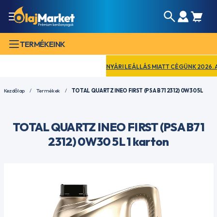
TERMÉKEINK
NYÁRI LEÁLLÁS MIATT CÉGÜNK 2026. AUGU
Kezdőlap
Termékek
TOTAL QUARTZ INEO FIRST (PSA B71 2312) 0W30 5L
TOTAL QUARTZ INEO FIRST (PSA B71
2312) 0W30 5L 1 karton