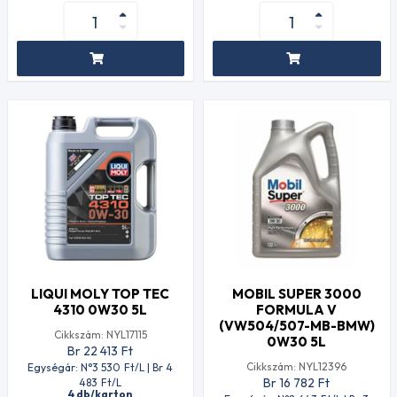
LIQUI MOLY TOP TEC
MOBIL SUPER 3000
4310 0W30 5L
FORMULA V
(VW504/507-MB-BMW)
Cikkszám: NYL17115
0W30 5L
Br 22 413
Ft
Cikkszám: NYL12396
Egységár: N°3 530
Ft
/L | Br 4
Br 16 782
Ft
483
Ft
/L
4 db/karton