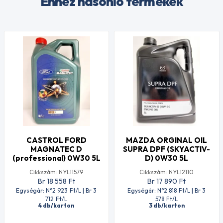
Ehhez hasonló termékek
CASTROL FORD
MAZDA ORGINAL OIL
MAGNATEC D
SUPRA DPF (SKYACTIV-
(professional) 0W30 5L
D) 0W30 5L
Cikkszám: NYL11579
Cikkszám: NYL12110
Br 18 558
Ft
Br 17 890
Ft
Egységár: N°2 923
Ft
/L | Br 3
Egységár: N°2 818
Ft
/L | Br 3
712
Ft
/L
578
Ft
/L
4 db/karton
3 db/karton