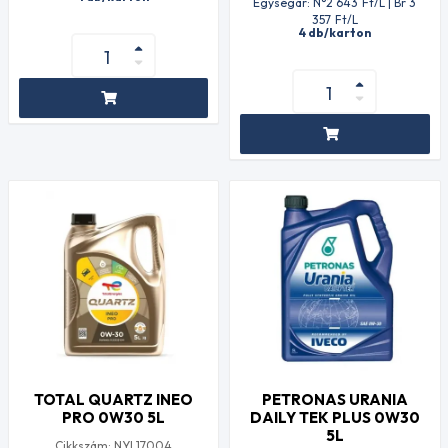
Egységár: N°2 643
Ft
/L | Br 3
357
Ft
/L
4 db/karton
TOTAL QUARTZ INEO
PETRONAS URANIA
PRO 0W30 5L
DAILY TEK PLUS 0W30
5L
Cikkszám: NYL17004