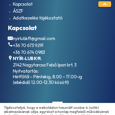
Kapcsolat
ÁSZF
Adatkezelési tájékoztató
Kapcsolat
nyirlubkft@gmail.com
+36 70 673 9291
+36 70 674 0983
NYÍR-LUB Kft.
2142 Nagytarcsa Felső Ipari krt. 3
Nyitvatartás:
Hétfőtől – Péntekig, 8.00 – 17.00-ig
(ebédidő 12.00-12.30 között)
Tájékoztatjuk, hogy a weboldalon használt cookie-k (sütik)
alkalmazásának célja, egyrészt a honlap megfelelő működésének