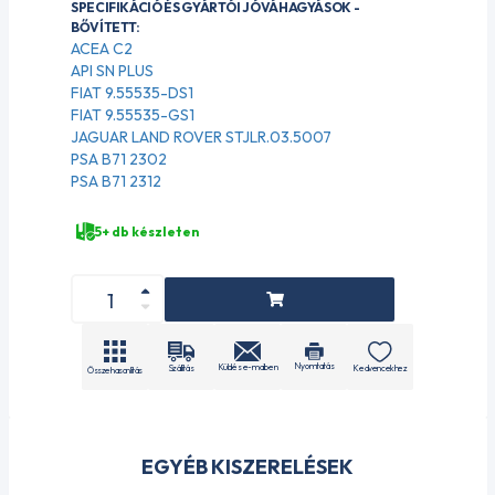
SPECIFIKÁCIÓ ÉS GYÁRTÓI JÓVÁHAGYÁSOK -
BŐVÍTETT:
ACEA C2
API SN PLUS
FIAT 9.55535-DS1
FIAT 9.55535-GS1
JAGUAR LAND ROVER STJLR.03.5007
PSA B71 2302
PSA B71 2312
5+ db készleten
Nyomtatás
Küldés e-mailben
Szállítás
Kedvencekhez
Összehasonlítás
EGYÉB KISZERELÉSEK