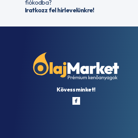
fiókodba?
Iratkozz fel hírlevelünkre!
Kövess minket!