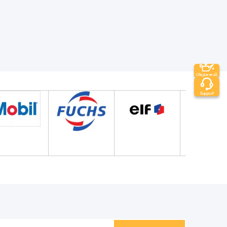
Olajkereső
Support