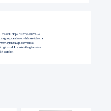
fokozatú olajjal összehasonlítva – a
k még nagyon alacsony hőmérsékleten is
mára: optimalizálja a háromutas
trogén-oxidok, a szénhidrogének és a
kkel szemben.