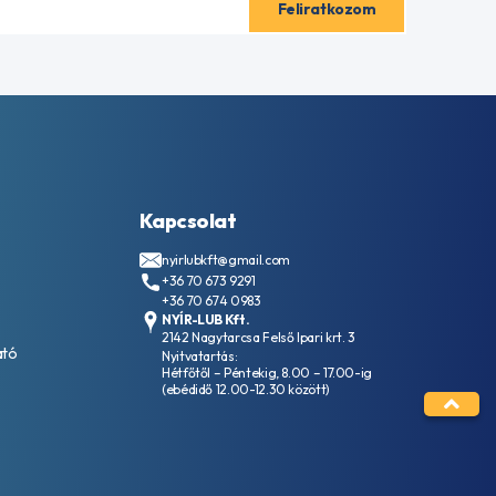
Kapcsolat
nyirlubkft@gmail.com
+36 70 673 9291
+36 70 674 0983
NYÍR-LUB Kft.
2142 Nagytarcsa Felső Ipari krt. 3
ató
Nyitvatartás:
Hétfőtől – Péntekig, 8.00 – 17.00-ig
(ebédidő 12.00-12.30 között)