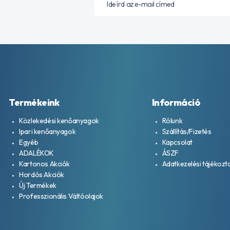
Termékeink
Információ
Közlekedési kenőanyagok
Rólunk
Ipari kenőanyagok
Szállítás/Fizetés
Egyéb
Kapcsolat
ADALÉKOK
ÁSZF
Kartonos Akciók
Adatkezelési tájékozt
Hordós Akciók
Új Termékek
Professzionális Váltóolajok