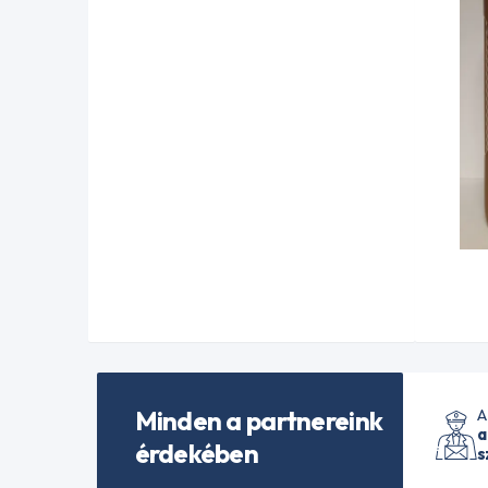
Minden a partnereink
A
a
érdekében
s