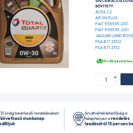
SPECIFIKÁCIÓ ÉS GY
BŐVÍTETT:
ACEA C2
API SN PLUS
FIAT 9.55535-DS1
FIAT 9.55535-GS1
JAGUAR LAND ROVE
PSA B71 2302
PSA B71 2312
50+ db készleten
 13 óráig beérkező rendeléseket
Áruátvételi lehetőség a
 következő munkanap
telephelyen a
rendelés
zállítjuk
leadásától 15 percen be