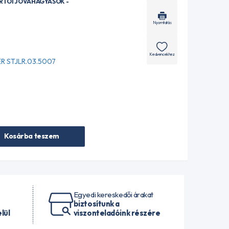
ÁRTÓI JÓVÁHAGYÁSOK -
Nyomtatás
Kedvencekhez
R STJLR.03.5007
Kosárba teszem
Egyedi kereskedői árakat
biztosítunk a
lül
viszonteladóink részére