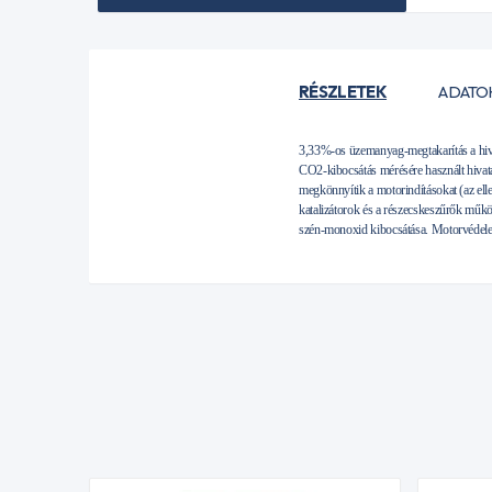
RÉSZLETEK
ADATO
3,33%-os üzemanyag-megtakarítás a hiva
CO2-kibocsátás mérésére használt hiva
megkönnyítik a motorindításokat (az ell
katalizátorok és a részecskeszűrők műk
szén-monoxid kibocsátása. Motorvédelem 