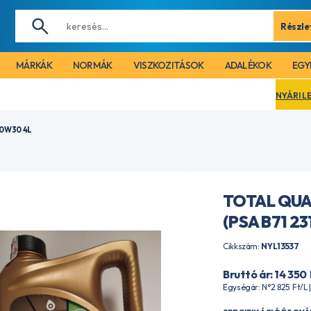
Részle
MÁRKÁK
NORMÁK
VISZKOZITÁSOK
ADALÉKOK
EGY
NYÁRI LEÁLLÁS MIATT CÉ
 0W30 4L
TOTAL QUA
(PSA B71 2
Cikkszám:
NYL13537
Bruttó ár: 14 350
Egységár: N°2 825
Ft
/L 