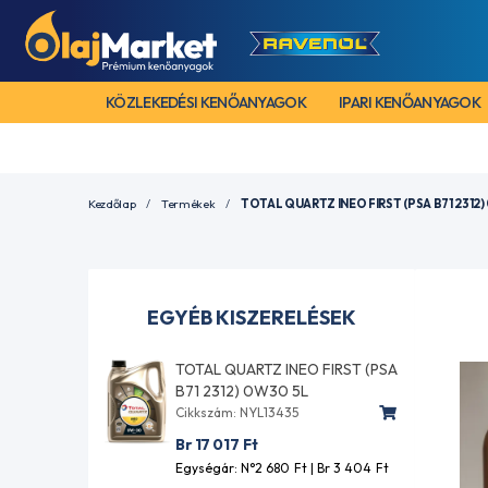
KÖZLEKEDÉSI KENŐANYAGOK
IPARI KENŐANYAGOK
Kezdőlap
Termékek
TOTAL QUARTZ INEO FIRST (PSA B71 2312)
EGYÉB KISZERELÉSEK
TOTAL QUARTZ INEO FIRST (PSA
B71 2312) 0W30 5L
Cikkszám: NYL13435
Br 17 017
Ft
Egységár: N°2 680
Ft
| Br 3 404
Ft