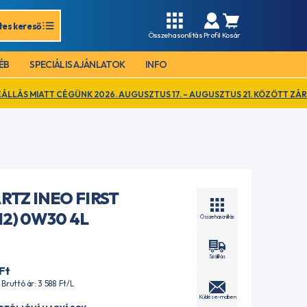
tes kereső
Összehasonlítás
Profil
Kosár
ÉB
SPECIÁLIS AJÁNLATOK
INFO
GÜNK 2026. AUGUSZTUS 17. – AUGUSZTUS 21. KÖZÖTT ZÁRVA TART. EZ I
RTZ INEO FIRST
312) 0W30 4L
Összehasonlítás
Szállítás
Ft
| Bruttó ár: 3 588
Ft
/L
Küldés e-mailben