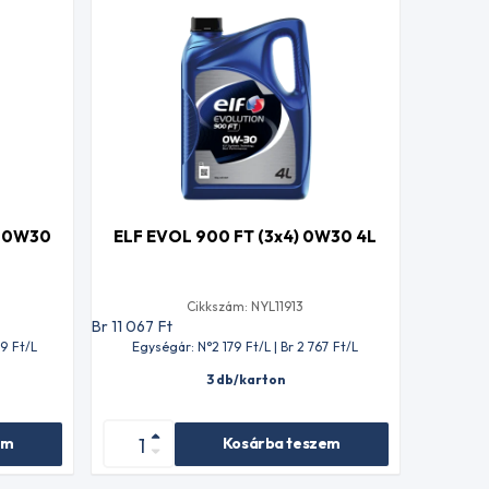
5 0W30
ELF EVOL 900 FT (3x4) 0W30 4L
Cikkszám: NYL11913
Br 11 067
Ft
39
Ft
/L
Egységár: N°2 179
Ft
/L | Br 2 767
Ft
/L
3 db/karton
em
Kosárba teszem