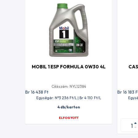
MOBIL 1 ESP FORMULA 0W30 4L
CAS
Cikkszám: NYL12384
Br 16 438
Ft
Br 16 183
F
Egységár: N°3 236
Ft
/L | Br 4 110
Ft
/L
Egysé
4 db/karton
ELFOGYOTT