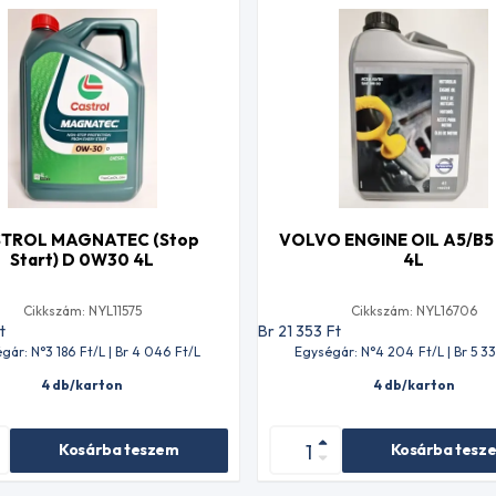
TROL MAGNATEC (Stop
VOLVO ENGINE OIL A5/B
Start) D 0W30 4L
4L
Cikkszám: NYL11575
Cikkszám: NYL16706
t
Br 21 353
Ft
gár: N°3 186
Ft
/L | Br 4 046
Ft
/L
Egységár: N°4 204
Ft
/L | Br 5 3
4 db/karton
4 db/karton
Kosárba teszem
Kosárba tesz