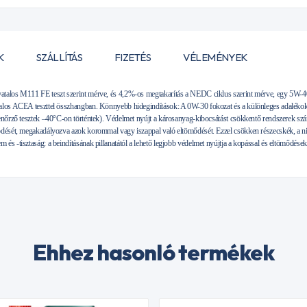
K
SZÁLLÍTÁS
FIZETÉS
VÉLEMÉNYEK
talos M111 FE teszt szerint mérve, és 4,2%-os megtakarítás a NEDC ciklus szerint mérve, egy 5W-40 
talos ACEA teszttel összhangban. Könnyebb hidegindítások: A 0W-30 fokozat és a különleges adaléko
enőrző tesztek –40°C-on történtek). Védelmet nyújt a károsanyag-kibocsátást csökkentő rendszerek szá
ödését, megakadályozva azok korommal vagy iszappal való eltömődését. Ezzel csökken részecskék, a ni
és -tisztaság: a beindításának pillanatától a lehető legjobb védelmet nyújtja a kopással és eltömődése
Ehhez hasonló termékek