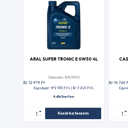
ARAL SUPER TRONIC E 0W30 4L
CAS
Cikkszám: NYL11100
Br 12 979
Ft
Br 14 764
Egységár: N°2 555
Ft
/L | Br 3 245
Ft
/L
Egysé
4 db/karton
Kosárba teszem