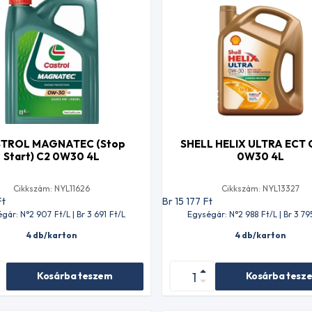
TROL MAGNATEC (Stop
SHELL HELIX ULTRA ECT 
Start) C2 0W30 4L
0W30 4L
Cikkszám: NYL11626
Cikkszám: NYL13327
Ft
Br 15 177
Ft
gár: N°2 907
Ft
/L | Br 3 691
Ft
/L
Egységár: N°2 988
Ft
/L | Br 3 79
4 db/karton
4 db/karton
Kosárba teszem
Kosárba tesz