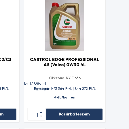
C2/C3
CASTROL EDGE PROFESSIONAL
A5 (Volvo) 0W30 4L
Cikkszám: NYL11636
Br 17 086
Ft
5
Ft
/L
Egységár: N°3 364
Ft
/L | Br 4 272
Ft
/L
4 db/karton
em
Kosárba teszem