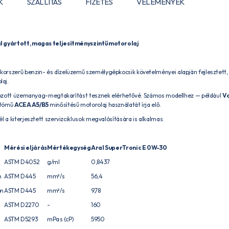
K
SZÁLLÍTÁS
FIZETÉS
VÉLEMÉNYEK
al gyártott, magas teljesítményszintű motorolaj
korszerű benzin- és dízelüzemű személygépkocsik követelményei alapján fejlesztett
laj.
fokozott üzemanyag-megtakarítást tesznek elérhetővé. Számos modellhez — például
Vo
rtómű
ACEA A5/B5
minősítésű motorolaj használatát írja elő.
l a kiterjesztett szervizciklusok megvalósítására is alkalmas.
Mérési eljárás
Mértékegység
Aral SuperTronic E 0W-30
ASTM D4052
g/ml
0,8437
n
ASTM D445
mm²/s
56,4
on
ASTM D445
mm²/s
9,78
ASTM D2270
-
160
ASTM D5293
mPa·s (cP)
5950