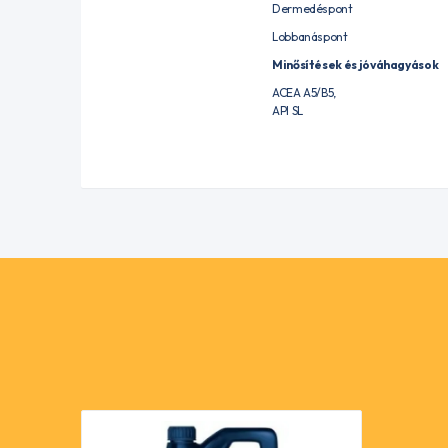
Dermedéspont
Lobbanáspont
Minősítések és jóváhagyások
ACEA A5/B5,
API SL