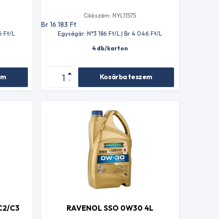
Cikkszám: NYL11575
Br 16 183
Ft
6
Ft
/L
Egységár: N°3 186
Ft
/L | Br 4 046
Ft
/L
4 db/karton
em
Kosárba teszem
C2/C3
RAVENOL SSO 0W30 4L