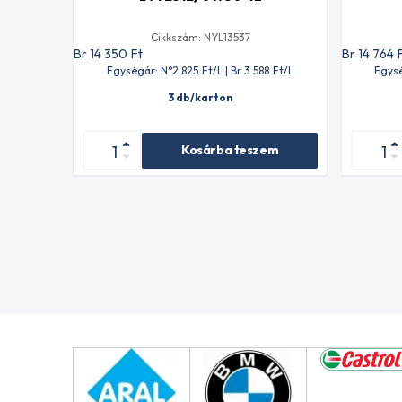
Cikkszám: NYL13537
Br 14 350
Ft
Br 14 764
Egységár: N°2 825
Ft
/L | Br 3 588
Ft
/L
Egysé
3 db/karton
Kosárba teszem