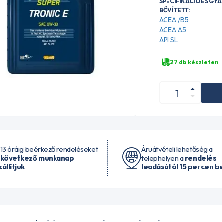
SPECIFIKÁCIÓ ÉS GY
BŐVÍTETT:
ACEA /B5
ACEA A5
API SL
27 db készleten
 13 óráig beérkező rendeléseket
Áruátvételi lehetőség a
 következő munkanap
telephelyen a
rendelés
zállítjuk
leadásától 15 percen be