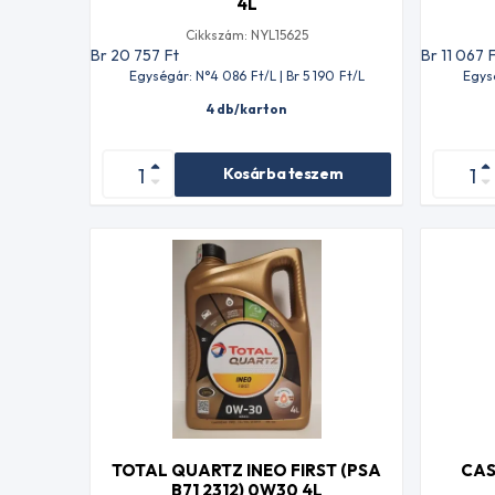
4L
Cikkszám: NYL15625
Br 20 757
Ft
Br 11 067
Egységár: N°4 086
Ft
/L | Br 5 190
Ft
/L
Egys
4 db/karton
Kosárba teszem
TOTAL QUARTZ INEO FIRST (PSA
CAS
B71 2312) 0W30 4L