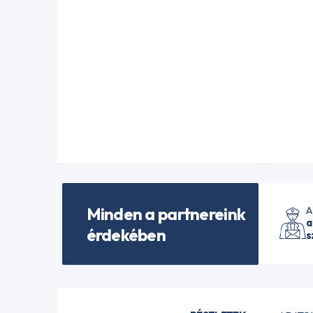
Minden a partnereink
A
a
érdekében
s