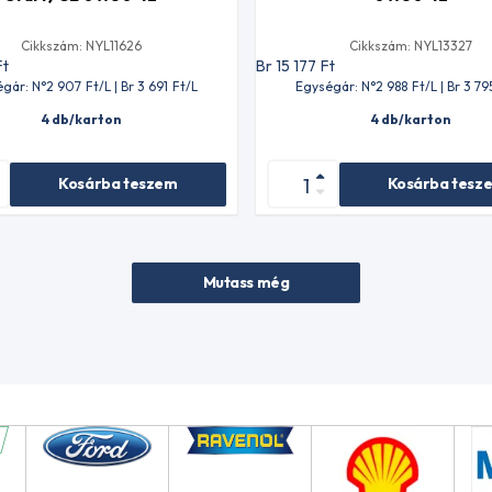
Cikkszám: NYL11626
Cikkszám: NYL13327
Ft
Br 15 177
Ft
gár: N°2 907
Ft
/L | Br 3 691
Ft
/L
Egységár: N°2 988
Ft
/L | Br 3 79
4 db/karton
4 db/karton
Kosárba teszem
Kosárba tesz
Mutass még