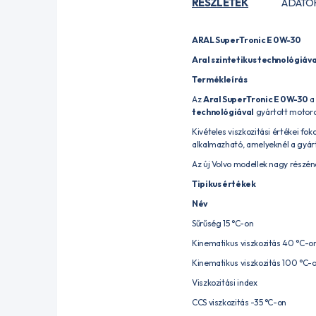
RÉSZLETEK
ADATO
ARAL SuperTronic E 0W-30
Aral szintetikus technológiáv
Termékleírás
Az
Aral SuperTronic E 0W-30
a 
technológiával
gyártott motoro
Kivételes viszkozitási értékei 
alkalmazható, amelyeknél a gyá
Az új Volvo modellek nagy részéné
Tipikus értékek
Név
Sűrűség 15 °C-on
Kinematikus viszkozitás 40 °C-o
Kinematikus viszkozitás 100 °C-
Viszkozitási index
CCS viszkozitás -35 °C-on