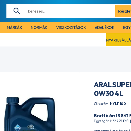
Részle
MÁRKÁK
NORMÁK
VISZKOZITÁSOK
ADALÉKOK
EGY
NYÁRI LEÁLLÁS MIATT CÉGÜNK 20
ARAL SUPE
0W30 4L
Cikkszám:
NYL11100
Bruttó ár: 13 841
Egységár: N°2 725
Ft
/L 