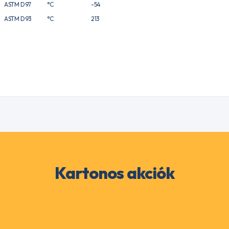
ASTM D97
°C
-54
ASTM D93
°C
213
Kartonos akciók