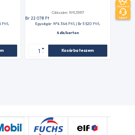
Olajkereső
Cikkszám: NYL15917
Br 22 078
Ft
Support
5
Ft
/L
Egységár: N°4 346
Ft
/L | Br 5 520
Ft
/L
4 db/karton
em
Kosárba teszem