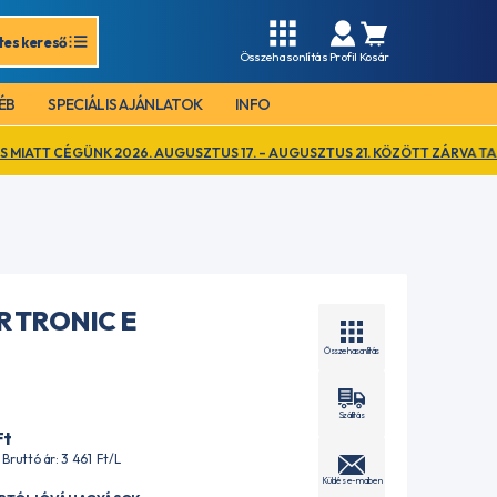
tes kereső
Összehasonlítás
Profil
Kosár
ÉB
SPECIÁLIS AJÁNLATOK
INFO
26. AUGUSZTUS 17. – AUGUSZTUS 21. KÖZÖTT ZÁRVA TART. EZ IDŐ ALATT
R TRONIC E
Összehasonlítás
Szállítás
Ft
| Bruttó ár: 3 461
Ft
/L
Küldés e-mailben