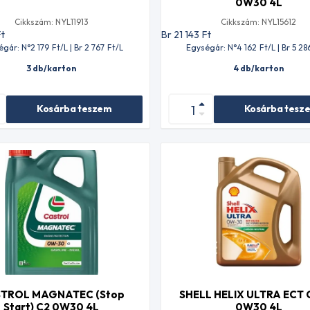
0W30 4L
Cikkszám: NYL11913
Cikkszám: NYL15612
Ft
Br 21 143
Ft
égár: N°2 179
Ft
/L | Br 2 767
Ft
/L
Egységár: N°4 162
Ft
/L | Br 5 28
3 db/karton
4 db/karton
Kosárba teszem
Kosárba tesz
TROL MAGNATEC (Stop
SHELL HELIX ULTRA ECT 
Start) C2 0W30 4L
0W30 4L