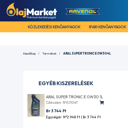
KÖZLEKEDÉSI KENŐANYAGOK
IPARI KENŐANYAGOK
Kezdőlap
Termékek
ARAL SUPER TRONIC E 0W30 4L
EGYÉB KISZERELÉSEK
ARAL SUPER TRONIC E 0W30 1L
Cikkszám: NYL11047
Br 3 744
Ft
Egységár: N°2 948
Ft
| Br 3 744
Ft