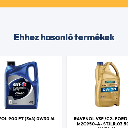
Ehhez hasonló termékek
VOL 900 FT (3x4) 0W30 4L
RAVENOL VSF /C2- FORD
M2C950-A- STJLR.03.5