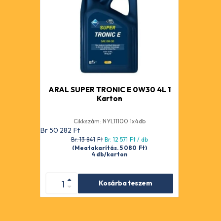
ARAL SUPER TRONIC E 0W30 4L 1
Karton
Cikkszám: NYL11100 1x4db
Br 50 282
Ft
Br. 13 841
Ft
Br. 12 571
Ft
/ db
(Megtakarítás. 5 080
Ft
)
4 db/karton
Kosárba teszem