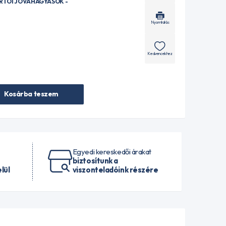
ÁRTÓI JÓVÁHAGYÁSOK -
Nyomtatás
Kedvencekhez
Kosárba teszem
Egyedi kereskedői árakat
biztosítunk a
lül
viszonteladóink részére