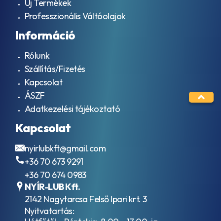
Új Termékek
Professzionális Váltóolajok
Információ
Rólunk
Szállítás/Fizetés
Kapcsolat
ÁSZF
Adatkezelési tájékoztató
Kapcsolat
nyirlubkft@gmail.com
+36 70 673 9291
+36 70 674 0983
NYÍR-LUB Kft.
2142 Nagytarcsa Felső Ipari krt. 3
Nyitvatartás: