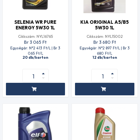
SELENIA WR PURE
KIA ORIGINAL A5/B5
ENERGY 5W30 1L
5W30 1L
Cikkszám: NYL16765
Cikkszám: NYL15002
Br 3 065
Ft
Br 3 680
Ft
Egységár: N°2 413
Ft
/L | Br 3
Egységár: N°2 897
Ft
/L | Br 3
065
Ft
/L
680
Ft
/L
20 db/karton
12 db/karton