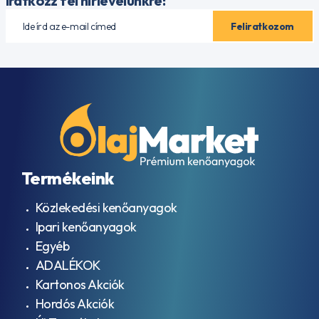
Iratkozz fel hírlevelünkre!
Termékeink
Közlekedési kenőanyagok
Ipari kenőanyagok
Egyéb
ADALÉKOK
Kartonos Akciók
Hordós Akciók