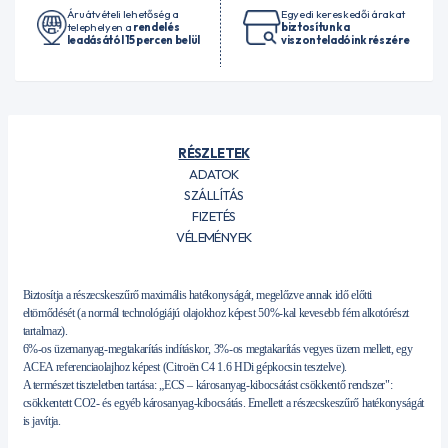
Áruátvételi lehetőség a
Egyedi kereskedői árakat
telephelyen a
rendelés
biztosítunk a
leadásától 15 percen belül
viszonteladóink részére
RÉSZLETEK
ADATOK
SZÁLLÍTÁS
FIZETÉS
VÉLEMÉNYEK
Biztosítja a részecskeszűrő maximális hatékonyságát, megelőzve annak idő előtti
eltömődését (a normál technológiájú olajokhoz képest 50%-kal kevesebb fém alkotórészt
tartalmaz).
6%-os üzemanyag-megtakarítás indításkor, 3%-os megtakarítás vegyes üzem mellett, egy
ACEA referenciaolajhoz képest (Citroën C4 1.6 HDi gépkocsin tesztelve).
A természet tiszteletben tartása: „ECS – károsanyag-kibocsátást csökkentő rendszer":
csökkentett CO2- és egyéb károsanyag-kibocsátás. Emellett a részecskeszűrő hatékonyságát
is javítja.