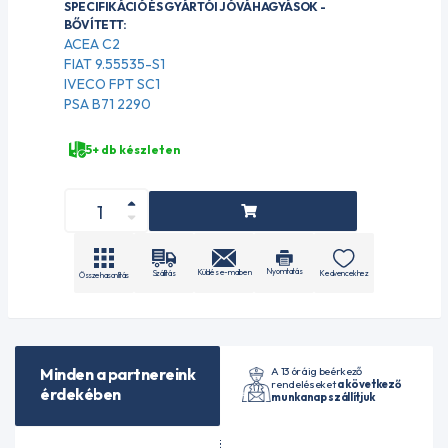
SPECIFIKÁCIÓ ÉS GYÁRTÓI JÓVÁHAGYÁSOK -
BŐVÍTETT:
ACEA C2
FIAT 9.55535-S1
IVECO FPT SC1
PSA B71 2290
5+ db készleten
Nyomtatás
Küldés e-mailben
Szállítás
Kedvencekhez
Összehasonlítás
A 13 óráig beérkező
Minden a partnereink
rendeléseket
a következő
érdekében
munkanap szállítjuk