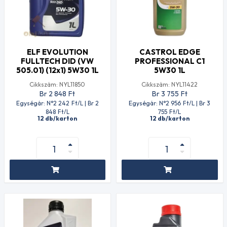
ELF EVOLUTION
CASTROL EDGE
FULLTECH DID (VW
PROFESSIONAL C1
505.01) (12x1) 5W30 1L
5W30 1L
Cikkszám: NYL11850
Cikkszám: NYL11422
Br 2 848
Ft
Br 3 755
Ft
Egységár: N°2 242
Ft
/L | Br 2
Egységár: N°2 956
Ft
/L | Br 3
848
Ft
/L
755
Ft
/L
12 db/karton
12 db/karton