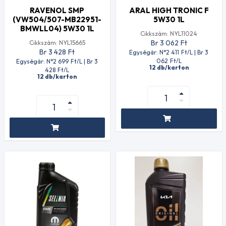
RAVENOL SMP
ARAL HIGH TRONIC F
(VW504/507-MB22951-
5W30 1L
BMWLL04) 5W30 1L
Cikkszám: NYL11024
Br 3 062
Ft
Cikkszám: NYL15665
Br 3 428
Ft
Egységár: N°2 411
Ft
/L | Br 3
062
Ft
/L
Egységár: N°2 699
Ft
/L | Br 3
12 db/karton
428
Ft
/L
12 db/karton