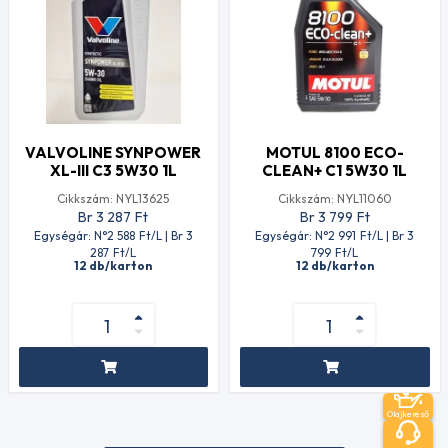
VALVOLINE SYNPOWER
MOTUL 8100 ECO-
XL-III C3 5W30 1L
CLEAN+ C1 5W30 1L
Cikkszám: NYL13625
Cikkszám: NYL11060
Br 3 287
Ft
Br 3 799
Ft
Egységár: N°2 588
Ft
/L | Br 3
Egységár: N°2 991
Ft
/L | Br 3
287
Ft
/L
799
Ft
/L
12 db/karton
12 db/karton
Olajkereső