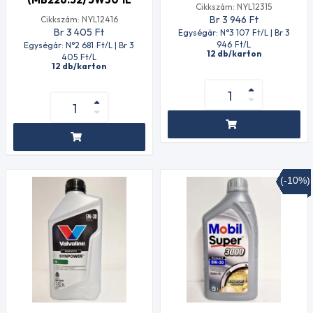
Cikkszám: NYL12315
Br 3 946
Ft
Cikkszám: NYL12416
Br 3 405
Ft
Egységár: N°3 107
Ft
/L | Br 3
946
Ft
/L
Egységár: N°2 681
Ft
/L | Br 3
12 db/karton
405
Ft
/L
12 db/karton
(-10%)