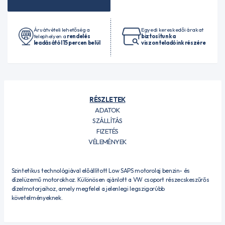
Áruátvételi lehetőség a
Egyedi kereskedői árakat
telephelyen a
rendelés
biztosítunk a
leadásától 15 percen belül
viszonteladóink részére
RÉSZLETEK
ADATOK
SZÁLLÍTÁS
FIZETÉS
VÉLEMÉNYEK
Szintetikus technológiával előállított Low SAPS motorolaj benzin- és
dízelüzemű motorokhoz. Különösen ajánlott a VW csoport részecskeszűrős
dízelmotorjaihoz, amely megfelel a jelenlegi legszigorúbb
követelményeknek.