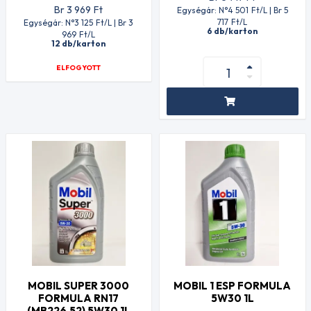
Br 3 969
Ft
Egységár: N°4 501
Ft
/L | Br 5
717
Ft
/L
Egységár: N°3 125
Ft
/L | Br 3
6 db/karton
969
Ft
/L
12 db/karton
ELFOGYOTT
MOBIL SUPER 3000
MOBIL 1 ESP FORMULA
FORMULA RN17
5W30 1L
(MB226.52) 5W30 1L