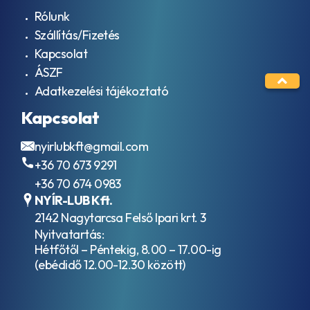
Rólunk
Szállítás/Fizetés
Kapcsolat
ÁSZF
Adatkezelési tájékoztató
Kapcsolat
nyirlubkft@gmail.com
+36 70 673 9291
+36 70 674 0983
NYÍR-LUB Kft.
2142 Nagytarcsa Felső Ipari krt. 3
Nyitvatartás:
Hétfőtől – Péntekig, 8.00 – 17.00-ig
(ebédidő 12.00-12.30 között)