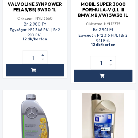
VALVOLINE SYNPOWER
MOBIL SUPER 3000
FE(A5/B5) 5W30 1L
FORMULA-V (LL III
BMW,MB,VW) 5W30 1L
Cikkszám: NYL13660
Br 2 980
Ft
Cikkszám: NYL12375
Br 2 941
Ft
Egységár: N°2 346
Ft
/L | Br 2
980
Ft
/L
Egységár: N°2 316
Ft
/L | Br 2
12 db/karton
941
Ft
/L
12 db/karton