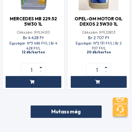
MERCEDES MB 229.52
OPEL-GM MOTOR OIL
5W30 1L
DEXOS 2 5W30 1L
Cikkszám: NYL14120
Cikkszám: NYL12803
Br 4 428
Ft
Br 2 707
Ft
Egységár: N°3 486
Ft
/L | Br 4
Egységár: N°2 131
Ft
/L | Br 2
428
Ft
/L
707
Ft
/L
12 db/karton
20 db/karton
Olajkereső
Mutass még
Support