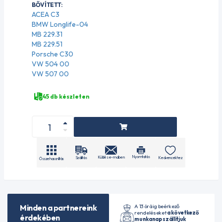
BŐVÍTETT:
ACEA C3
BMW Longlife-04
MB 229.31
MB 229.51
Porsche C30
VW 504 00
VW 507 00
45 db készleten
Nyomtatás
Küldés e-mailben
Szállítás
Kedvencekhez
Összehasonlítás
A 13 óráig beérkező
Minden a partnereink
rendeléseket
a következő
érdekében
munkanap szállítjuk