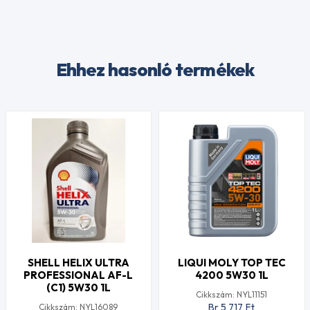
Ehhez hasonló termékek
SHELL HELIX ULTRA
LIQUI MOLY TOP TEC
PROFESSIONAL AF-L
4200 5W30 1L
(C1) 5W30 1L
Cikkszám: NYL11151
Br 5 717
Ft
Cikkszám: NYL16089