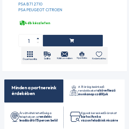
PSA B71 2710
PSA PEUGEOT CITROEN
4 db készleten
Nyomtatás
Küldés e-mailben
Szállítás
Kedvencekhez
Összehasonlítás
A 13 óráig beérkező
Minden a partnereink
rendeléseket
a következő
érdekében
munkanap szállítjuk
Áruátvételi lehetőség a
Egyedi kereskedői árakat
telephelyen a
rendelés
biztosítunk a
leadásától 15 percen belül
viszonteladóink részére