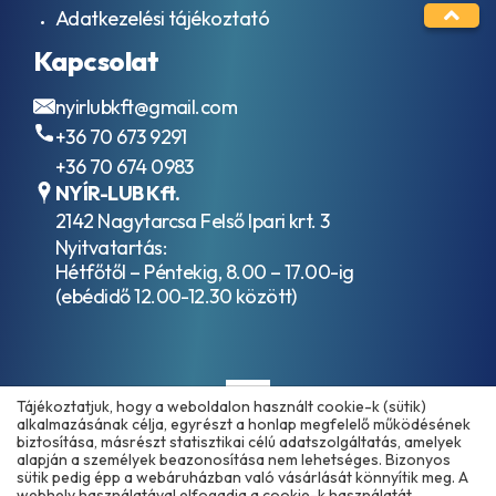
Adatkezelési tájékoztató
Kapcsolat
nyirlubkft@gmail.com
+36 70 673 9291
+36 70 674 0983
NYÍR-LUB Kft.
2142 Nagytarcsa Felső Ipari krt. 3
Nyitvatartás:
Hétfőtől – Péntekig, 8.00 – 17.00-ig
(ebédidő 12.00-12.30 között)
Tájékoztatjuk, hogy a weboldalon használt cookie-k (sütik)
alkalmazásának célja, egyrészt a honlap megfelelő működésének
biztosítása, másrészt statisztikai célú adatszolgáltatás, amelyek
alapján a személyek beazonosítása nem lehetséges. Bizonyos
sütik pedig épp a webáruházban való vásárlását könnyítik meg. A
Copyright © 2025 - 2026 www.olajmarket.hu
webhely használatával elfogadja a cookie-k használatát.