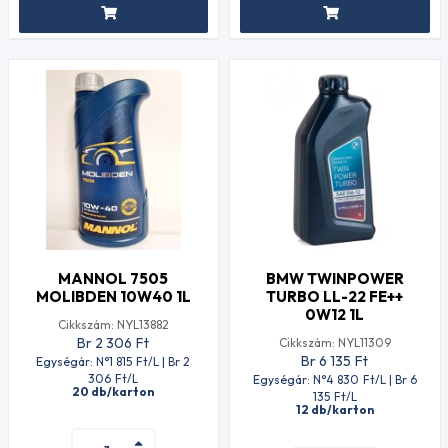
MANNOL 7505
BMW TWINPOWER
MOLIBDEN 10W40 1L
TURBO LL-22 FE++
0W12 1L
Cikkszám: NYL13882
Br 2 306
Ft
Cikkszám: NYL11309
Br 6 135
Ft
Egységár: N°1 815
Ft
/L | Br 2
306
Ft
/L
Egységár: N°4 830
Ft
/L | Br 6
20 db/karton
135
Ft
/L
12 db/karton