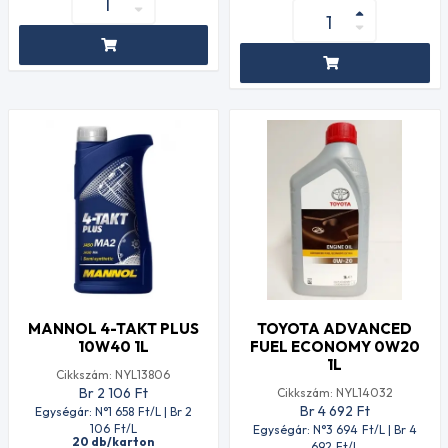
MANNOL 4-TAKT PLUS
TOYOTA ADVANCED
10W40 1L
FUEL ECONOMY 0W20
1L
Cikkszám: NYL13806
Br 2 106
Ft
Cikkszám: NYL14032
Br 4 692
Ft
Egységár: N°1 658
Ft
/L | Br 2
106
Ft
/L
Egységár: N°3 694
Ft
/L | Br 4
20 db/karton
692
Ft
/L