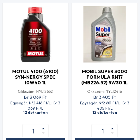
MOTUL 4100 (6100)
MOBIL SUPER 3000
SYN-NERGY SPEC
FORMULA RN17
10W40 1L
(MB226.52) 5W30 1L
Cikkszám: NYL12652
Cikkszám: NYL12416
Br 3 069
Ft
Br 3 405
Ft
Egységár: N°2 416
Ft
/L | Br 3
Egységár: N°2 681
Ft
/L | Br 3
069
Ft
/L
405
Ft
/L
12 db/karton
12 db/karton