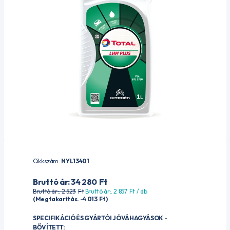
Cikkszám:
NYL13401
Bruttó ár: 34 280
Ft
Bruttó ár:. 2 523
Ft
Bruttó ár:. 2 857
Ft
/ db
(Megtakarítás. -4 013
Ft
)
SPECIFIKÁCIÓ ÉS GYÁRTÓI JÓVÁHAGYÁSOK -
BŐVÍTETT: