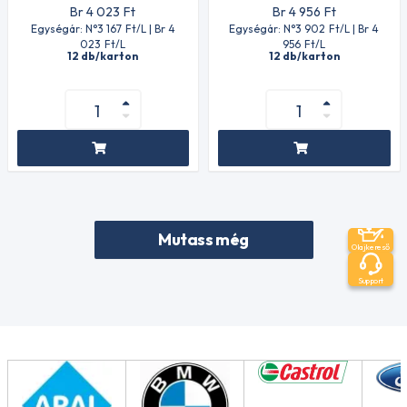
Br 4 023
Ft
Br 4 956
Ft
Egységár: N°3 167
Ft
/L | Br 4
Egységár: N°3 902
Ft
/L | Br 4
023
Ft
/L
956
Ft
/L
12 db/karton
12 db/karton
Mutass még
Olajkereső
Support