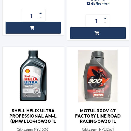
12 db/karton
SHELL HELIX ULTRA
MOTUL 300V 4T
PROFESSIONAL AM-L
FACTORY LINE ROAD
(BMW LLO4) 5W30 1L
RACING 5W30 1L
Cikkszám: NYL16061
Cikkszám: NYL12671