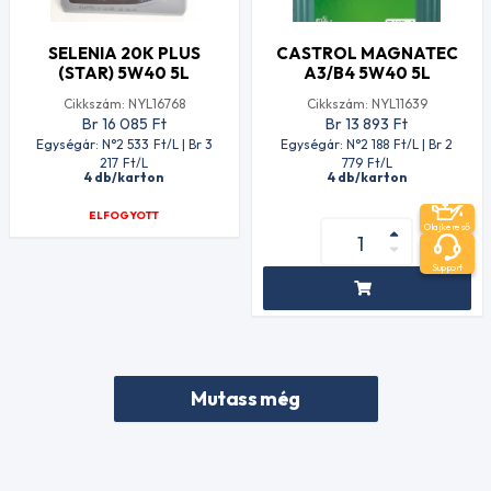
SELENIA 20K PLUS
CASTROL MAGNATEC
(STAR) 5W40 5L
A3/B4 5W40 5L
Cikkszám: NYL16768
Cikkszám: NYL11639
Br 16 085
Ft
Br 13 893
Ft
Egységár: N°2 533
Ft
/L | Br 3
Egységár: N°2 188
Ft
/L | Br 2
217
Ft
/L
779
Ft
/L
4 db/karton
4 db/karton
ELFOGYOTT
Olajkereső
Support
Mutass még