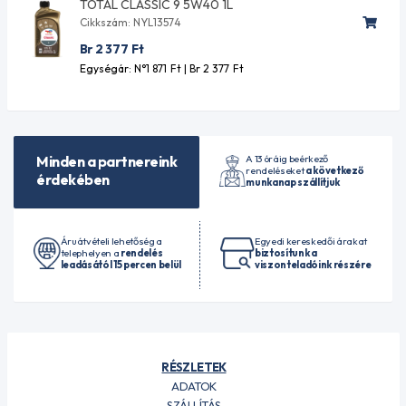
TOTAL CLASSIC 9 5W40 1L
Cikkszám: NYL13574
Br 2 377
Ft
Egységár: N°1 871
Ft
| Br 2 377
Ft
A 13 óráig beérkező
Minden a partnereink
rendeléseket
a következő
érdekében
munkanap szállítjuk
Áruátvételi lehetőség a
Egyedi kereskedői árakat
telephelyen a
rendelés
biztosítunk a
leadásától 15 percen belül
viszonteladóink részére
RÉSZLETEK
ADATOK
SZÁLLÍTÁS