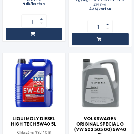
4 db/karton
475
Ft
/L
4 db/karton
LIQUI MOLY DIESEL
VOLKSWAGEN
HIGH TECH 5W40 5L
ORIGINAL SPECIAL G
(VW 502 505 00) 5W40
Cikkszám: NYL14018