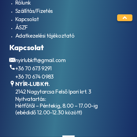
Rólunk
Szállítás/Fizetés
Kapcsolat
ÁSZF
Adatkezelési tájékoztató
Kapcsolat
nyirlubkft@gmail.com
+36 70 673 9291
+36 70 674 0983
NYÍR-LUB Kft.
2142 Nagytarcsa Felső Ipari krt. 3
Nyitvatartás:
Hétfőtől – Péntekig, 8.00 – 17.00-ig
(ebédidő 12.00-12.30 között)