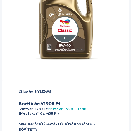
Cikkszám:
NYL13498
Bruttó ár: 41 908
Ft
Bruttó ár:. 13 817
Ft
Bruttó ár:. 13 970
Ft
/ db
(Megtakarítás. -458
Ft
)
SPECIFIKÁCIÓ ÉS GYÁRTÓI JÓVÁHAGYÁSOK -
BŐVÍTETT: