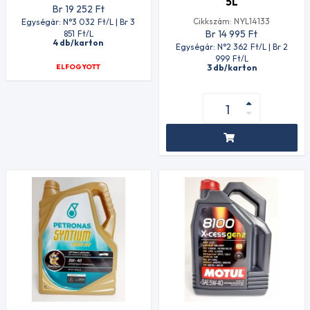
5L
Br 19 252
Ft
Cikkszám: NYL14133
Egységár: N°3 032
Ft
/L | Br 3
Br 14 995
Ft
851
Ft
/L
4 db/karton
Egységár: N°2 362
Ft
/L | Br 2
999
Ft
/L
ELFOGYOTT
3 db/karton