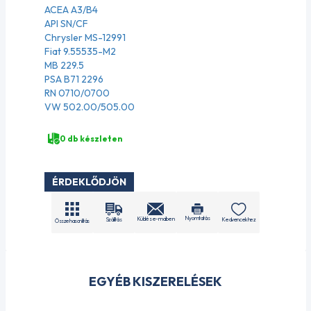
ACEA A3/B4
API SN/CF
Chrysler MS-12991
Fiat 9.55535-M2
MB 229.5
PSA B71 2296
RN 0710/0700
VW 502.00/505.00
0 db készleten
ÉRDEKLŐDJÖN
Nyomtatás
Küldés e-mailben
Szállítás
Kedvencekhez
Összehasonlítás
EGYÉB KISZERELÉSEK