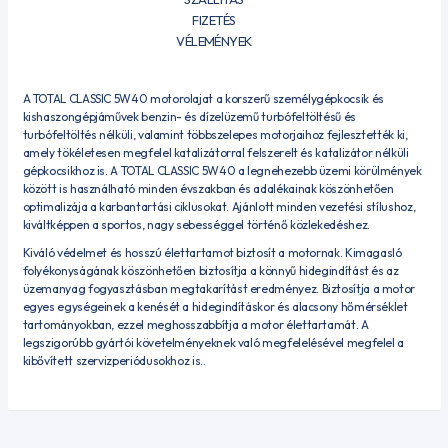
FIZETÉS
VÉLEMÉNYEK
A TOTAL CLASSIC 5W40 motorolajat a korszerű személygépkocsik és
kishaszongépjáművek benzin- és dízelüzemű turbófeltöltésű és
turbófeltöltés nélküli, valamint többszelepes motorjaihoz fejlesztették ki,
amely tökéletesen megfelel katalizátorral felszerelt és katalizátor nélküli
gépkocsikhoz is. A TOTAL CLASSIC 5W40 a legnehezebb üzemi körülmények
között is használható minden évszakban és adalékainak köszönhetően
optimalizája a karbantartási ciklusokat. Ajánlott minden vezetési stílushoz,
kiváltképpen a sportos, nagy sebességgel történő közlekedéshez.
Kiváló védelmet és hosszú élettartamot biztosít a motornak. Kimagasló
folyékonyságának köszönhetően biztosítja a könnyű hidegindítást és az
üzemanyag fogyasztásban megtakarítást eredményez. Biztosítja a motor
egyes egységeinek a kenését a hidegindításkor és alacsony hőmérséklet
tartományokban, ezzel meghosszabbítja a motor élettartamát. A
legszigorúbb gyártói követelményeknek való megfelelésével megfelel a
kibővített szervizperiódusokhoz is..