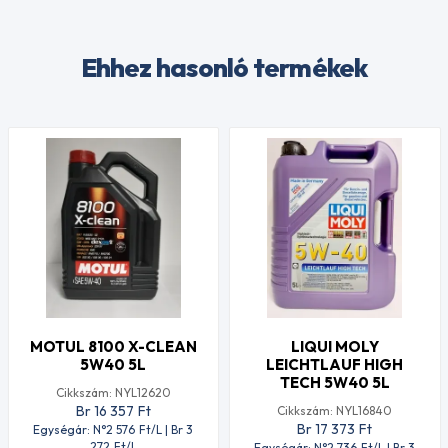
Ehhez hasonló termékek
MOTUL 8100 X-CLEAN
LIQUI MOLY
5W40 5L
LEICHTLAUF HIGH
TECH 5W40 5L
Cikkszám: NYL12620
Br 16 357
Ft
Cikkszám: NYL16840
Br 17 373
Ft
Egységár: N°2 576
Ft
/L | Br 3
272
Ft
/L
Egységár: N°2 736
Ft
/L | Br 3