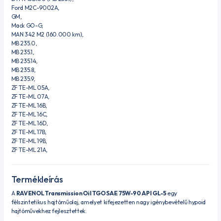
Ford M2C-9002A,
GM,
Mack GO-G,
MAN 342 M2 (160.000 km),
MB 235.0,
MB 235.1,
MB 235.14,
MB 235.8,
MB 235.9,
ZF TE-ML 05A,
ZF TE-ML 07A,
ZF TE-ML 16B,
ZF TE-ML 16C,
ZF TE-ML 16D,
ZF TE-ML 17B,
ZF TE-ML 19B,
ZF TE-ML 21A,
Termékleírás
A
RAVENOL Transmission Oil TGO SAE 75W-90 API GL-5
egy
félszintetikus hajtóműolaj, amelyet kifejezetten nagy igénybevételű hypoid
hajtóművekhez fejlesztettek.