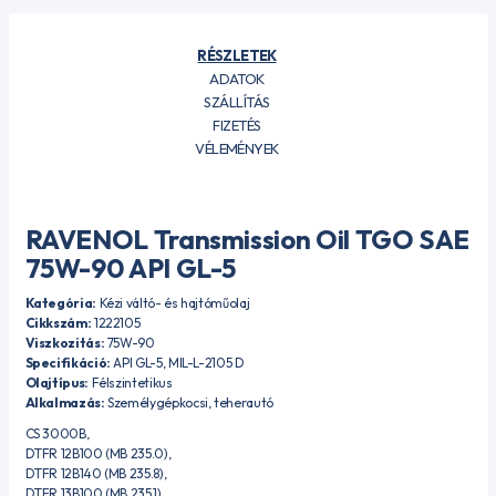
RÉSZLETEK
ADATOK
SZÁLLÍTÁS
FIZETÉS
VÉLEMÉNYEK
RAVENOL Transmission Oil TGO SAE
75W-90 API GL-5
Kategória:
Kézi váltó- és hajtóműolaj
Cikkszám:
1222105
Viszkozitás:
75W-90
Specifikáció:
API GL-5, MIL-L-2105 D
Olajtípus:
Félszintetikus
Alkalmazás:
Személygépkocsi, teherautó
CS 3000B,
DTFR 12B100 (MB 235.0),
DTFR 12B140 (MB 235.8),
DTFR 13B100 (MB 235.1),