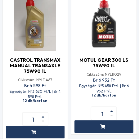
CASTROL TRANSMAX
MOTUL GEAR 300 LS
MANUAL TRANSAXLE
75W90 1L
75W90 1L
Cikkszám: NYL11029
Br 6 932
Ft
Cikkszám: NYL11467
Br 4 598
Ft
Egységár: N°5 458
Ft
/L | Br 6
932
Ft
/L
Egységár: N°3 620
Ft
/L | Br 4
12 db/karton
598
Ft
/L
12 db/karton