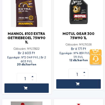
MANNOL 8103 EXTRA
MOTUL GEAR 300
GETRIEBEOEL 75W90
75W90 1L
1L
Cikkszám: NYL11028
Br 6 171
Ft
Cikkszám: NYL13822
Br 2 603
Ft
Egységár: N°4 859
Ft
/L | Br 6
Olajkereső
171
Ft
/L
Egységár: N°2 049
Ft
/L | Br 2
12 db/karton
603
Ft
/L
Support
20 db/karton