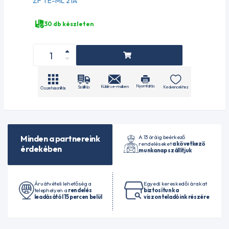
ZF TE-ML 21A
30 db készleten
Nyomtatás
Küldés e-mailben
Szállítás
Kedvencekhez
Összehasonlítás
A 13 óráig beérkező
Minden a partnereink
rendeléseket
a következő
érdekében
munkanap szállítjuk
Áruátvételi lehetőség a
Egyedi kereskedői árakat
telephelyen a
rendelés
biztosítunk a
leadásától 15 percen belül
viszonteladóink részére