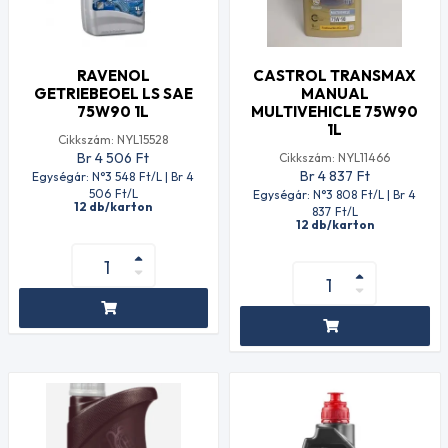
RAVENOL
CASTROL TRANSMAX
GETRIEBEOEL LS SAE
MANUAL
75W90 1L
MULTIVEHICLE 75W90
1L
Cikkszám: NYL15528
Br 4 506
Ft
Cikkszám: NYL11466
Br 4 837
Ft
Egységár: N°3 548
Ft
/L | Br 4
506
Ft
/L
Egységár: N°3 808
Ft
/L | Br 4
12 db/karton
837
Ft
/L
12 db/karton