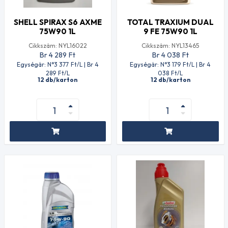
SHELL SPIRAX S6 AXME
TOTAL TRAXIUM DUAL
75W90 1L
9 FE 75W90 1L
Cikkszám: NYL16022
Cikkszám: NYL13465
Br 4 289
Ft
Br 4 038
Ft
Egységár: N°3 377
Ft
/L | Br 4
Egységár: N°3 179
Ft
/L | Br 4
289
Ft
/L
038
Ft
/L
12 db/karton
12 db/karton