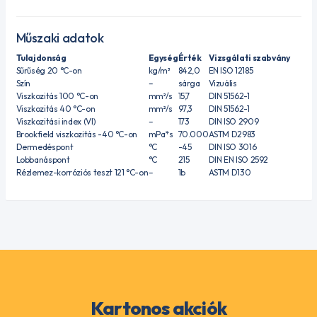
Műszaki adatok
Tulajdonság
Egység
Érték
Vizsgálati szabvány
Sűrűség 20 °C-on
kg/m³
842,0
EN ISO 12185
Szín
–
sárga
Vizuális
Viszkozitás 100 °C-on
mm²/s
15,7
DIN 51562-1
Viszkozitás 40 °C-on
mm²/s
97,3
DIN 51562-1
Viszkozitási index (VI)
–
173
DIN ISO 2909
Brookfield viszkozitás -40 °C-on
mPa*s
70.000
ASTM D2983
Dermedéspont
°C
-45
DIN ISO 3016
Lobbanáspont
°C
215
DIN EN ISO 2592
Rézlemez-korróziós teszt 121 °C-on
–
1b
ASTM D130
Kartonos akciók