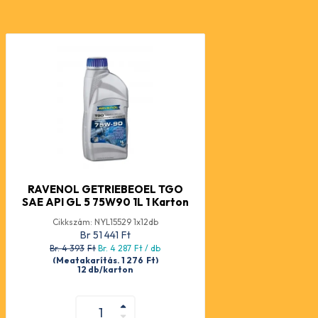
RAVENOL GETRIEBEOEL TGO
SAE API GL 5 75W90 1L 1 Karton
Cikkszám: NYL15529 1x12db
Br 51 441
Ft
Br. 4 393
Ft
Br. 4 287
Ft
/ db
(Megtakarítás. 1 276
Ft
)
12 db/karton