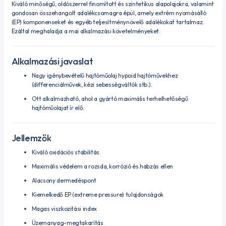
Kiváló minőségű, oldószerrel finomított és szintetikus alapolajokra, valamint
gondosan összehangolt adalékcsomagra épül, amely extrém nyomásálló
(EP) komponenseket és egyéb teljesítménynövelő adalékokat tartalmaz.
Ezáltal meghaladja a mai alkalmazási követelményeket.
Alkalmazási javaslat
Nagy igénybevételű hajtóműolaj hypoid hajtóművekhez
(differenciálművek, kézi sebességváltók stb.).
Ott alkalmazható, ahol a gyártó maximális terhelhetőségű
hajtóműolajat ír elő.
Jellemzők
Kiváló oxidációs stabilitás
Maximális védelem a rozsda, korrózió és habzás ellen
Alacsony dermedéspont
Kiemelkedő EP (extreme pressure) tulajdonságok
Magas viszkozitási index
Üzemanyag-megtakarítás