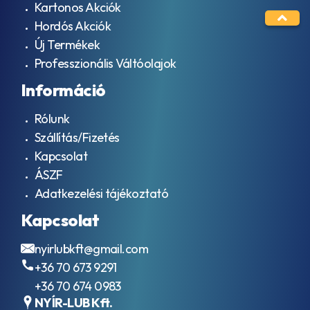
Kartonos Akciók
Hordós Akciók
Új Termékek
Professzionális Váltóolajok
Információ
Rólunk
Szállítás/Fizetés
Kapcsolat
ÁSZF
Adatkezelési tájékoztató
Kapcsolat
nyirlubkft@gmail.com
+36 70 673 9291
+36 70 674 0983
NYÍR-LUB Kft.