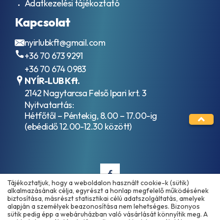
Adatkezelési tájékoztató
és
ACEA
csapágy
A7
Kapcsolat
olajok
ACEA
Hidraulika
B2
nyirlubkft@gmail.com
folyadékok
ACEA
HLP / ISO
+36 70 673 9291
B3
VG 32
ACEA
+36 70 674 0983
Hidraulika
B3-
NYÍR-LUB Kft.
folyadékok
98
2142 Nagytarcsa Felső Ipari krt. 3
HLP / ISO
ACEA
VG 46
Nyitvatartás:
B4
Hidraulika
Hétfőtől – Péntekig, 8.00 – 17.00-ig
ACEA
folyadékok
(ebédidő 12.00-12.30 között)
B5
HLP / ISO
ACEA
VG 68
B7
Hidraulika
ACEA
folyadékok
C1
HVLP / ISO
ACEA
VG 15
Tájékoztatjuk, hogy a weboldalon használt cookie-k (sütik)
C2
alkalmazásának célja, egyrészt a honlap megfelelő működésének
Hidraulika
ACEA
biztosítása, másrészt statisztikai célú adatszolgáltatás, amelyek
folyadékok
C3
alapján a személyek beazonosítása nem lehetséges. Bizonyos
Copyright © 2025 - 2026 www.olajmarket.hu
HVLP / ISO
sütik pedig épp a webáruházban való vásárlását könnyítik meg. A
ACEA