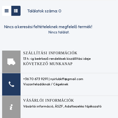
olajok
Mezőgazdasági
MÁRKA
Találatok száma: 0
olajok STOU
AKCELA
Mezőgazdasági
AMBRA
olajok UTTO
Nincs a keresési feltételeknek megfelelő termék!
ARAL
Egyfokozatú
AUDI
Nincs találat.
motorolajok
BMW
Verseny
BRIGÉCIOL
olajok
CASTROL
Hajtómű
CAT
SZÁLLÍTÁSI INFORMÁCIÓK
olajok
CLAAS
13 h.-ig beérkező rendelések kiszállítási ideje
Hajtómű olajok-
EGYÉB
KÖVETKEZŐ MUNKANAP
MOTORKERÉKPÁROKHOZ
ELF
E- tengely
ENEOS
sebességváltó
+36 70 673 9291 | nyirlubkft@gmail.com
FORD
olaj
Viszonteladóknak / Cégeknek
FUCHS
VISZKOZITÁS
Automata
HUSQVARNA
0W16
(ATF)
Handy
0W20
hajtóműolajok
Tools
VÁSÁRLÓI INFORMÁCIÓK
0W30
Kormányszervó
JCB
Vásárlói információ
,
ÁSZF
,
Adatkezelési tájékozató
0W40
és
JOHN
5W20
hidraulikaolajok
DEERE