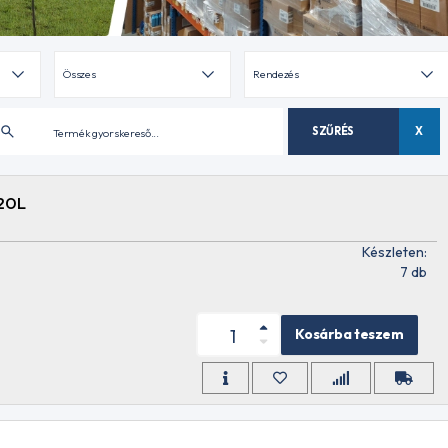
SZŰRÉS
X
20L
Készleten:
7 db
Kosárba teszem