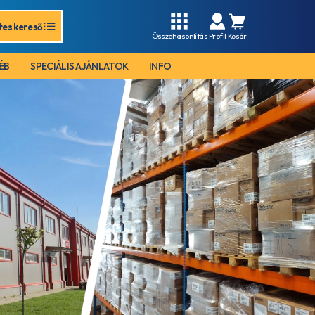
tes kereső
Összehasonlítás
Profil
Kosár
ÉB
SPECIÁLIS AJÁNLATOK
INFO