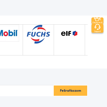
Olajkereső
Support