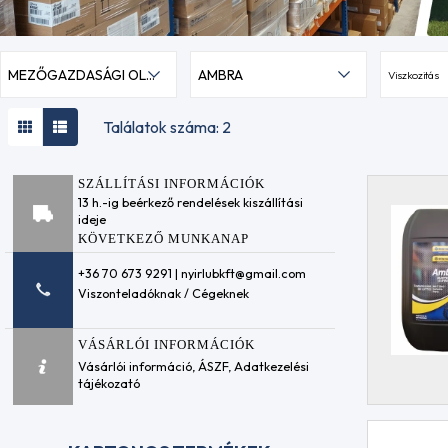
MEZŐGAZDASÁGI OLAJOK UTTO
AMBRA
Viszkozitás
Találatok száma: 2
SZÁLLÍTÁSI INFORMÁCIÓK
13 h.-ig beérkező rendelések kiszállítási
ideje
KÖVETKEZŐ MUNKANAP
+36 70 673 9291 | nyirlubkft@gmail.com
Viszonteladóknak / Cégeknek
VÁSÁRLÓI INFORMÁCIÓK
Vásárlói információ
,
ÁSZF
,
Adatkezelési
tájékozató