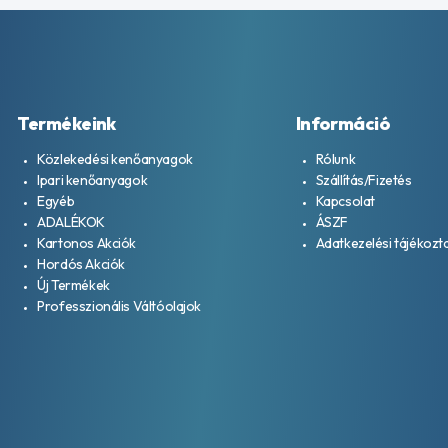
Termékeink
Információ
Közlekedési kenőanyagok
Rólunk
Ipari kenőanyagok
Szállítás/Fizetés
Egyéb
Kapcsolat
ADALÉKOK
ÁSZF
Kartonos Akciók
Adatkezelési tájékozt
Hordós Akciók
Új Termékek
Professzionális Váltóolajok