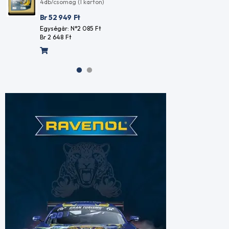
4db/csomag (1 karton)
4db/cso
Br 52 949
Ft
Br 52 
Egységár: N°2 085
Ft
Egységá
Br 2 648
Ft
Br 2 64