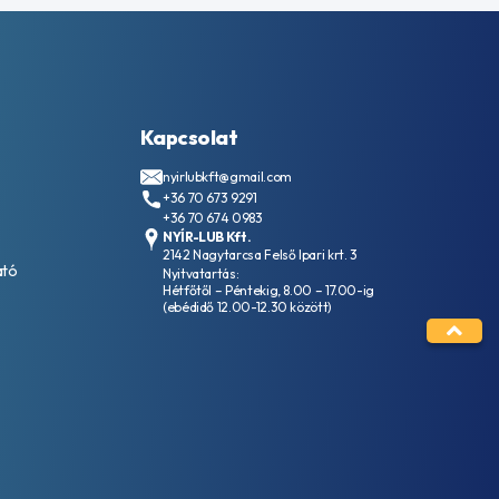
Kapcsolat
nyirlubkft@gmail.com
+36 70 673 9291
+36 70 674 0983
NYÍR-LUB Kft.
2142 Nagytarcsa Felső Ipari krt. 3
ató
Nyitvatartás:
Hétfőtől – Péntekig, 8.00 – 17.00-ig
(ebédidő 12.00-12.30 között)