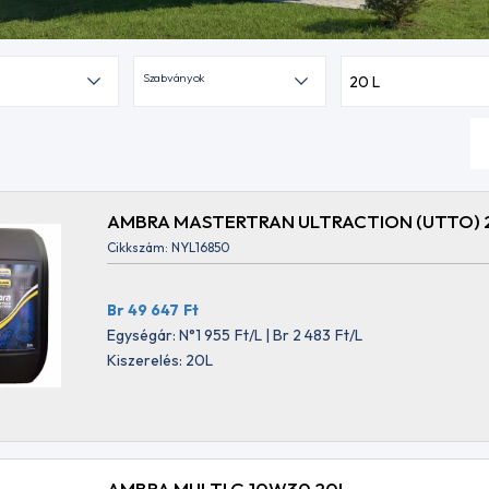
Szabványok
20 L
AMBRA MASTERTRAN ULTRACTION (UTTO) 
Cikkszám: NYL16850
Br 49 647
Ft
Egységár: N°1 955
Ft
/L | Br 2 483
Ft
/L
Kiszerelés: 20L
AMBRA MULTI G 10W30 20L