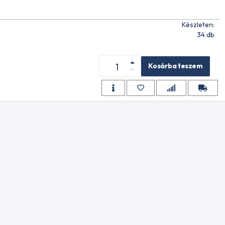
Készleten:
XS SN
34 db
Kosárba teszem
XS SN
XS SN