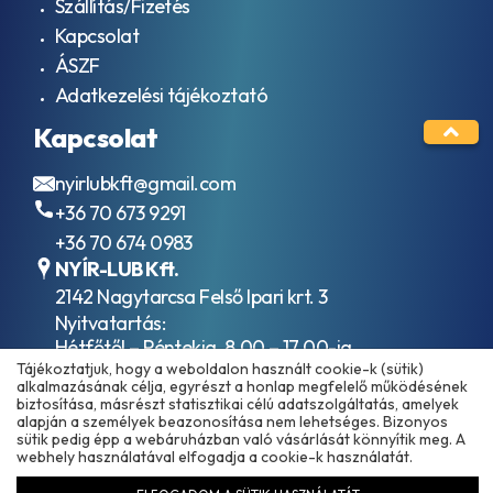
hajtóműolajok
Szállítás/Fizetés
E5-
ISO VG 320
99
Kapcsolat
Ipari
ACEA
ÁSZF
hajtóműolajok
E6
ISO VG 460
Adatkezelési tájékoztató
ACEA
Kompresszor
E7
Kapcsolat
olajok ISO
ACEA
VG 46
E8
Kompresszor
nyirlubkft@gmail.com
ACEA
olajok ISO
E9
+36 70 673 9291
VG 100
AFNOR
+36 70 674 0983
Szánkenőolajok
48603
ISO VG 32
NYÍR-LUB Kft.
HV
Szánkenőolajok
AFNOR
2142 Nagytarcsa Felső Ipari krt. 3
ISO VG 68
NF E
Nyitvatartás:
Szánkenőolajok
36-
Hétfőtől – Péntekig, 8.00 – 17.00-ig
ISO VG 220
603
Tájékoztatjuk, hogy a weboldalon használt cookie-k (sütik)
(ebédidő 12.00-12.30 között)
Vákuumszivattyú
HV
alkalmazásának célja, egyrészt a honlap megfelelő működésének
olajok ISO VG
AFNOR
biztosítása, másrészt statisztikai célú adatszolgáltatás, amelyek
100
alapján a személyek beazonosítása nem lehetséges. Bizonyos
NF E
sütik pedig épp a webáruházban való vásárlását könnyítik meg. A
Ipari
48-
webhely használatával elfogadja a cookie-k használatát.
hidraulika
603
folyadékok
HM