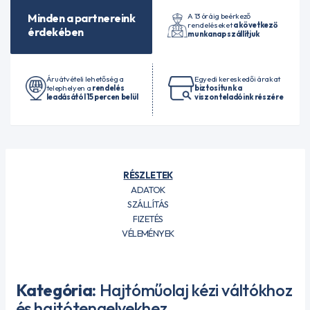
A 13 óráig beérkező
Minden a partnereink
rendeléseket
a következő
érdekében
munkanap szállítjuk
Áruátvételi lehetőség a
Egyedi kereskedői árakat
telephelyen a
rendelés
biztosítunk a
leadásától 15 percen belül
viszonteladóink részére
RÉSZLETEK
ADATOK
SZÁLLÍTÁS
FIZETÉS
VÉLEMÉNYEK
Kategória:
Hajtóműolaj kézi váltókhoz
és hajtótengelyekhez