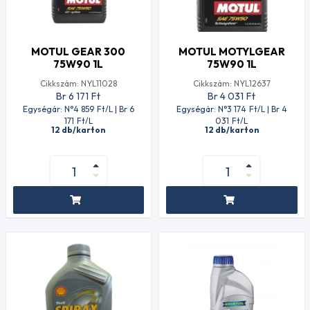
MOTUL GEAR 300
MOTUL MOTYLGEAR
75W90 1L
75W90 1L
Cikkszám: NYL11028
Cikkszám: NYL12637
Br 6 171
Ft
Br 4 031
Ft
Egységár: N°4 859
Ft
/L | Br 6
Egységár: N°3 174
Ft
/L | Br 4
171
Ft
/L
031
Ft
/L
12 db/karton
12 db/karton