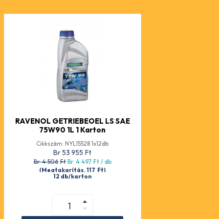
RAVENOL GETRIEBEOEL LS SAE
75W90 1L 1 Karton
Cikkszám: NYL15528 1x12db
Br 53 955
Ft
Br. 4 506
Ft
Br. 4 497
Ft
/ db
(Megtakarítás. 117
Ft
)
12 db/karton