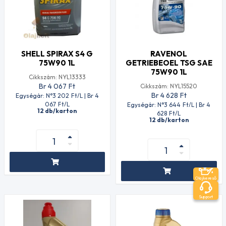
SHELL SPIRAX S4 G
RAVENOL
75W90 1L
GETRIEBEOEL TSG SAE
75W90 1L
Cikkszám: NYL13333
Br 4 067
Ft
Cikkszám: NYL15520
Br 4 628
Ft
Egységár: N°3 202
Ft
/L | Br 4
067
Ft
/L
Egységár: N°3 644
Ft
/L | Br 4
12 db/karton
628
Ft
/L
12 db/karton
Olajkereső
Support