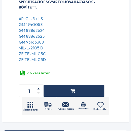
SPECIFIKÁCIÓ ÉS GYÁRTÓI JÓVÁHAGYÁSOK -
BŐVÍTETT:
API GL-5 + LS
GM 1940058
GM 88862624
GM 88862625
GM 93165388
MIL-L-2105 D
ZF TE-ML 05C
ZF TE-ML 05D
1 db készleten
Nyomtatás
Küldés e-mailben
Szállítás
Kedvencekhez
Összehasonlítás