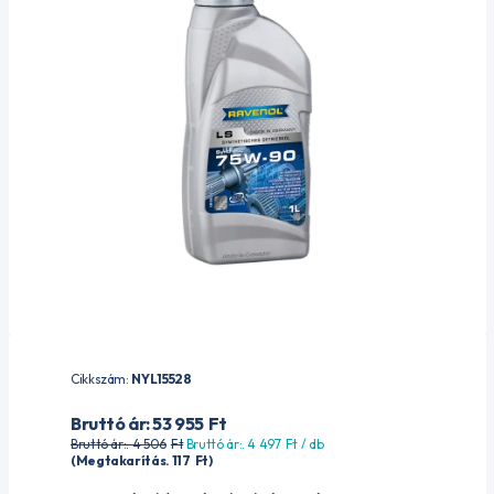
Cikkszám:
NYL15528
Bruttó ár: 53 955
Ft
Bruttó ár:. 4 506
Ft
Bruttó ár:. 4 497
Ft
/ db
(Megtakarítás. 117
Ft
)