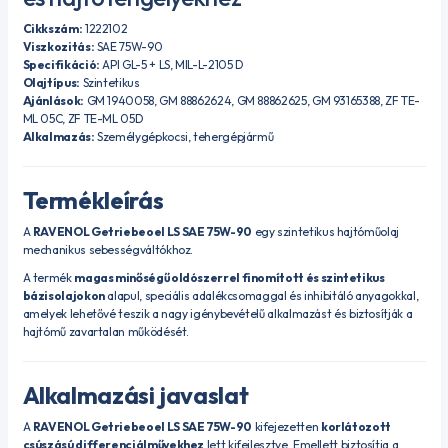
Cikkszám:
1222102
Viszkozitás:
SAE 75W-90
Specifikáció:
API GL-5 + LS, MIL-L-2105 D
Olajtípus:
Szintetikus
Ajánlások:
GM 1940058, GM 88862624, GM 88862625, GM 93165388, ZF TE-
ML 05C, ZF TE-ML 05D
Alkalmazás:
Személygépkocsi, tehergépjármű
Termékleírás
A
RAVENOL Getriebeoel LS SAE 75W-90
egy szintetikus hajtóműolaj
mechanikus sebességváltókhoz.
A termék
magas minőségű oldószerrel finomított és szintetikus
bázisolajokon
alapul, speciális adalékcsomaggal és inhibitáló anyagokkal,
amelyek lehetővé teszik a nagy igénybevételű alkalmazást és biztosítják a
hajtómű zavartalan működését.
Alkalmazási javaslat
A
RAVENOL Getriebeoel LS SAE 75W-90
kifejezetten
korlátozott
csúszású differenciálművekhez
lett kifejlesztve. Emellett biztosítja a