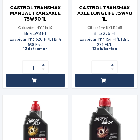
CASTROL TRANSMAX
CASTROL TRANSMAX
MANUAL TRANSAXLE
AXLE LONGLIFE 75W90
75W90 1L
1L
Cikkszám: NYL11467
Cikkszám: NYL11465
Br 4 598
Ft
Br 5 276
Ft
Egységár: N°3 620
Ft
/L | Br 4
Egységár: N°4 154
Ft
/L | Br 5
598
Ft
/L
276
Ft
/L
12 db/karton
12 db/karton