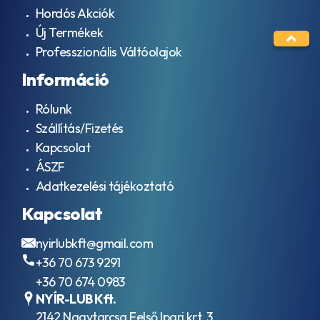
Hordós Akciók
Új Termékek
Professzionális Váltóolajok
Információ
Rólunk
Szállítás/Fizetés
Kapcsolat
ÁSZF
Adatkezelési tájékoztató
Kapcsolat
nyirlubkft@gmail.com
+36 70 673 9291
+36 70 674 0983
NYÍR-LUB Kft.
2142 Nagytarcsa Felső Ipari krt. 3