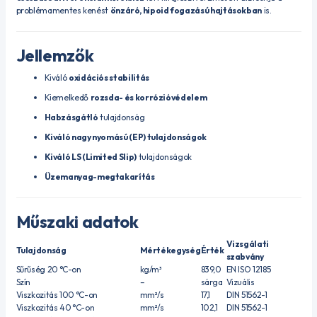
problémamentes kenést
önzáró, hipoid fogazású hajtásokban
is.
Jellemzők
Kiváló
oxidációs stabilitás
Kiemelkedő
rozsda- és korrózióvédelem
Habzásgátló
tulajdonság
Kiváló nagy nyomású (EP) tulajdonságok
Kiváló LS (Limited Slip)
tulajdonságok
Üzemanyag-megtakarítás
Műszaki adatok
Vizsgálati
Tulajdonság
Mértékegység
Érték
szabvány
Sűrűség 20 °C-on
kg/m³
839,0
EN ISO 12185
Szín
–
sárga
Vizuális
Viszkozitás 100 °C-on
mm²/s
17,1
DIN 51562-1
Viszkozitás 40 °C-on
mm²/s
102,1
DIN 51562-1