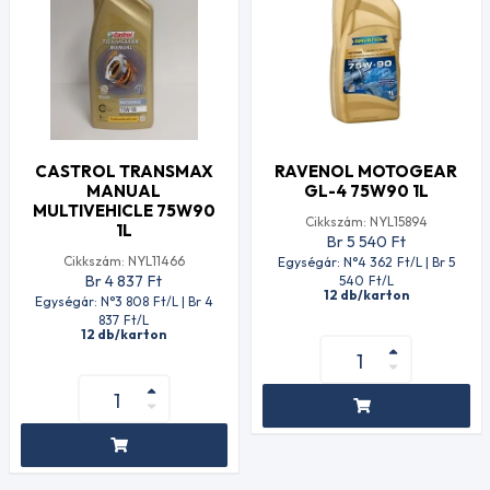
CASTROL TRANSMAX
RAVENOL MOTOGEAR
MANUAL
GL-4 75W90 1L
MULTIVEHICLE 75W90
Cikkszám: NYL15894
1L
Br 5 540
Ft
Cikkszám: NYL11466
Egységár: N°4 362
Ft
/L | Br 5
Br 4 837
Ft
540
Ft
/L
12 db/karton
Egységár: N°3 808
Ft
/L | Br 4
837
Ft
/L
12 db/karton