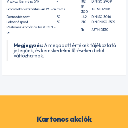
Viszkozitási index (VI)
–
182
DIN ISO 2909
84
Brookfield-viszkozitás -40 °C-on
mPa·s
ASTM D2983
300
Dermedéspont
°C
-42
DIN ISO 3016
Lobbanáspont
°C
210
DIN EN ISO 2592
Rézlemez-korróziós teszt 121 °C-
–
1b
ASTM D130
on
Megjegyzés:
A megadott értékek tájékoztató
jellegűek, és kereskedelmi tűréseken belül
változhatnak.
Kartonos akciók