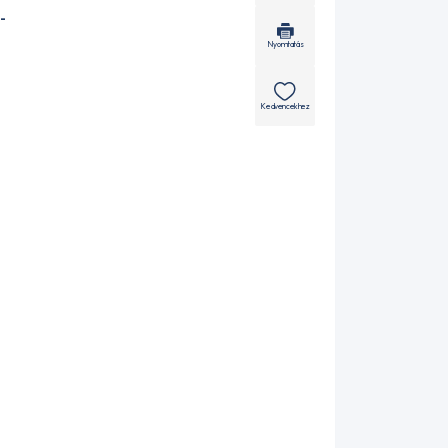
-
Nyomtatás
Kedvencekhez