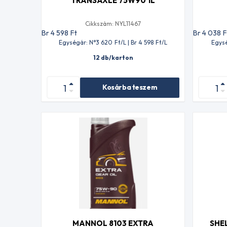
TRANSAXLE 75W90 1L
Cikkszám: NYL11467
Br 4 598
Ft
Br 4 038
F
Egységár: N°3 620
Ft
/L | Br 4 598
Ft
/L
Egysé
12 db/karton
Kosárba teszem
MANNOL 8103 EXTRA
SHEL