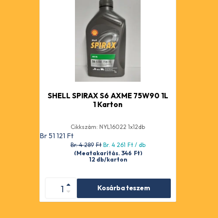
SHELL SPIRAX S6 AXME 75W90 1L
1 Karton
Cikkszám: NYL16022 1x12db
Br 51 121
Ft
Br. 4 289
Ft
Br. 4 261
Ft
/ db
(Megtakarítás. 346
Ft
)
12 db/karton
Kosárba teszem