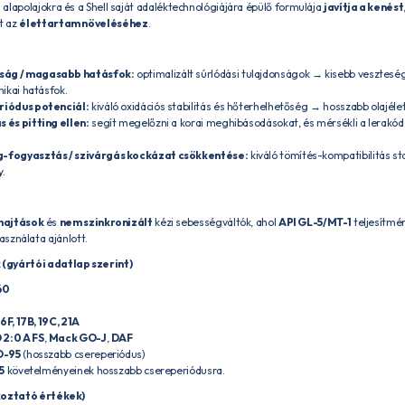
us alapolajokra és a Shell saját adaléktechnológiájára épülő formulája
javítja a kenést
at az
élettartam növeléséhez
.
ág / magasabb hatásfok:
optimalizált súrlódási tulajdonságok → kisebb vesztesé
ikai hatásfok.
iódus potenciál:
kiváló oxidációs stabilitás és hőterhelhetőség → hosszabb olajél
és pitting ellen:
segít megelőzni a korai meghibásodásokat, és mérsékli a lerakó
-fogyasztás / szivárgás kockázat csökkentése:
kiváló tömítés-kompatibilitás st
y.
hajtások
és
nem szinkronizált
kézi sebességváltók, ahol
API GL-5/MT-1
teljesítmén
asználata ajánlott.
(gyártói adatlap szerint)
60
6F, 17B, 19C, 21A
 2:0 A FS
,
Mack GO-J
,
DAF
O-95
(hosszabb csereperiódus)
5
követelményeinek hosszabb csereperiódusra.
ékoztató értékek)