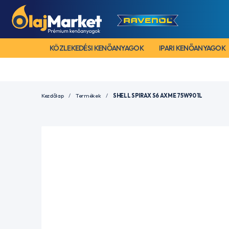
KÖZLEKEDÉSI KENŐANYAGOK
IPARI KENŐANYAGOK
Kezdőlap
Termékek
SHELL SPIRAX S6 AXME 75W90 1L