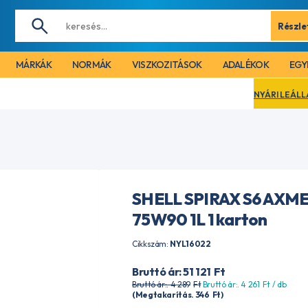
Részle
MÁRKÁK
NORMÁK
VISZKOZITÁSOK
ADALÉKOK
EGY
NYÁRI LEÁLLÁS MIATT CÉGÜN
SHELL SPIRAX S6 AXM
75W90 1L 1 karton
Cikkszám:
NYL16022
Bruttó ár: 51 121
Ft
Bruttó ár:. 4 289
Ft
Bruttó ár:. 4 261
Ft
/ db
(Megtakarítás. 346
Ft
)