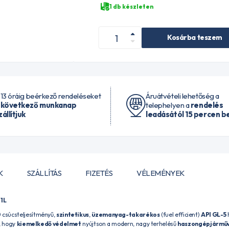
1 db készleten
Kosárba teszem
 13 óráig beérkező rendeléseket
Áruátvételi lehetőség a
 következő munkanap
telephelyen a
rendelés
zállítjuk
leadásától 15 percen be
K
SZÁLLÍTÁS
FIZETÉS
VÉLEMÉNYEK
1L
0
csúcsteljesítményű,
szintetikus
,
üzemanyag-takarékos
(fuel efficient)
API GL-5
h
k, hogy
kiemelkedő védelmet
nyújtson a modern, nagy terhelésű
haszongépjárműve