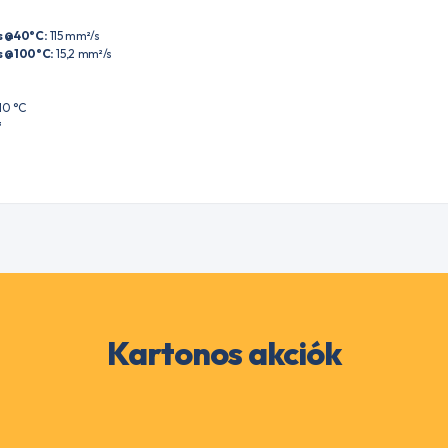
s @40°C:
115 mm²/s
s @100°C:
15,2 mm²/s
10 °C
³
Kartonos akciók