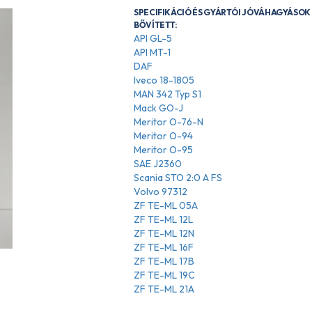
SPECIFIKÁCIÓ ÉS GYÁRTÓI JÓVÁHAGYÁSOK 
BŐVÍTETT:
API GL-5
API MT-1
DAF
Iveco 18-1805
MAN 342 Typ S1
Mack GO-J
Meritor O-76-N
Meritor O-94
Meritor O-95
SAE J2360
Scania STO 2:0 A FS
Volvo 97312
ZF TE-ML 05A
ZF TE-ML 12L
ZF TE-ML 12N
ZF TE-ML 16F
ZF TE-ML 17B
ZF TE-ML 19C
ZF TE-ML 21A