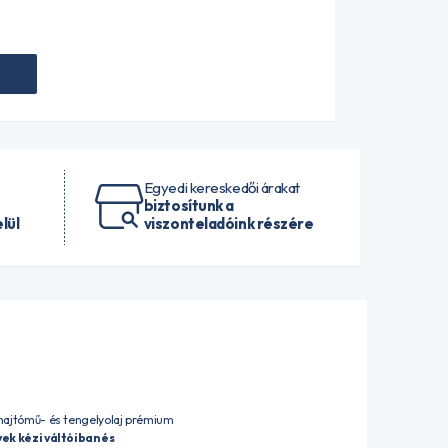
Egyedi kereskedői árakat
biztosítunk a
lül
viszonteladóink részére
ajtómű- és tengelyolaj prémium
k kézi váltóiban és