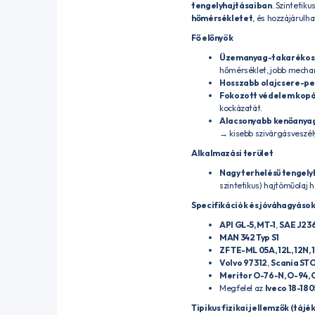
tengelyhajtásaiban
. Szintetik
hőmérsékletet
, és hozzájárulh
Fő előnyök
Üzemanyag-takarékoss
hőmérséklet, jobb mechan
Hosszabb olajcsere-per
Fokozott védelem kopás 
kockázatát.
Alacsonyabb kenőanyag
→ kisebb szivárgásveszél
Alkalmazási terület
Nagy terhelésű tengely
szintetikus) hajtóműolaj h
Specifikációk és jóváhagyások 
API GL-5, MT-1
,
SAE J23
MAN 342 Typ S1
ZF TE-ML 05A, 12L, 12N, 1
Volvo 97312
,
Scania STO
Meritor O-76-N, O-94, 
Megfelel az
Iveco 18-180
Tipikus fizikai jellemzők (táj