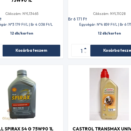
75W90 1L
Cikkszám: NYL13465
Cikkszám: NYL11028
t
Br 6 171
Ft
gár: N°3 179
Ft
/L | Br 4 038
Ft
/L
Egységár: N°4 859
Ft
/L | Br 6 17
12 db/karton
12 db/karton
Kosárba teszem
Kosárba tesz
L SPIRAX S4 G 75W90 1L
CASTROL TRANSMAX UNI