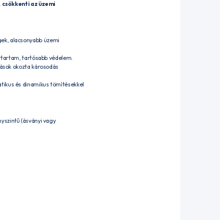
,
csökkenti az üzemi
gek, alacsonyabb üzemi
ettartam, tartósabb védelem.
dások okozta károsodás
atikus és dinamikus tömítésekkel
yszintű (ásványi vagy