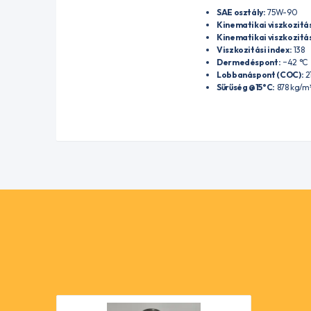
SAE osztály:
75W-90
Kinematikai viszkozitá
Kinematikai viszkozitá
Viszkozitási index:
138
Dermedéspont:
−42 °C
Lobbanáspont (COC):
2
Sűrűség @15°C:
878 kg/m