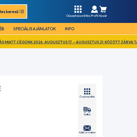
tes kereső
Összehasonlítás
Profil
Kosár
ÉB
SPECIÁLIS AJÁNLATOK
INFO
K 2026. AUGUSZTUS 17. – AUGUSZTUS 21. KÖZÖTT ZÁRVA TART. EZ IDŐ 
E
Összehasonlítás
Szállítás
Küldés e-mailben