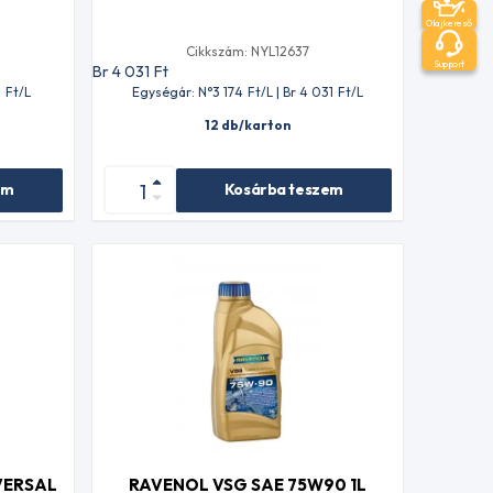
Olajkereső
Cikkszám: NYL12637
Support
Br 4 031
Ft
1
Ft
/L
Egységár: N°3 174
Ft
/L | Br 4 031
Ft
/L
12 db/karton
em
Kosárba teszem
VERSAL
RAVENOL VSG SAE 75W90 1L