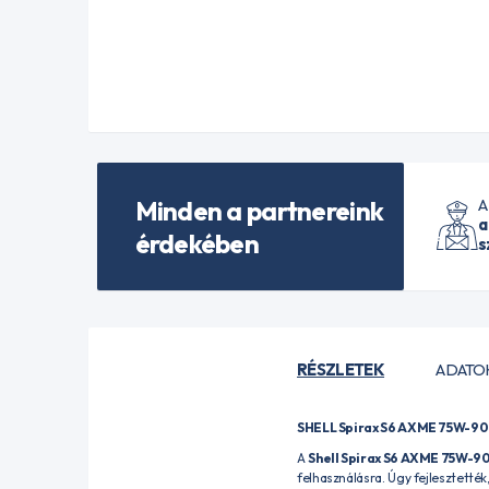
Minden a partnereink
A
a
érdekében
s
RÉSZLETEK
ADATO
SHELL Spirax S6 AXME 75W-90 
A
Shell Spirax S6 AXME 75W-9
felhasználásra. Úgy fejlesztetté