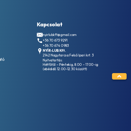
Kapcsolat
nyirlubkft@gmail.com
+36 70 673 9291
+36 70 674 0983
NYÍR-LUB Kft.
2142 Nagytarcsa Felső Ipari krt. 3
ató
Nyitvatartás:
Hétfőtől – Péntekig, 8.00 – 17.00-ig
(ebédidő 12.00-12.30 között)