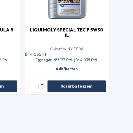
ULA R
LIQUI MOLY SPECIAL TEC F 5W30
1L
Cikkszám: NYL17106
Br 4 035
Ft
2
Ft
/L
Egységár: N°3 177
Ft
/L | Br 4 035
Ft
/L
6 db/karton
em
Kosárba teszem