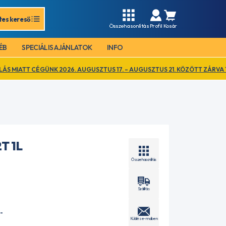
tes kereső
Összehasonlítás
Profil
Kosár
ÉB
SPECIÁLIS AJÁNLATOK
INFO
NK 2026. AUGUSZTUS 17. – AUGUSZTUS 21. KÖZÖTT ZÁRVA TART. EZ IDŐ
T 1L
Összehasonlítás
Szállítás
-
Küldés e-mailben