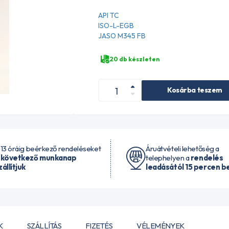
API TC
ISO-L-EGB
JASO M345 FB
20 db készleten
Kosárba teszem
 13 óráig beérkező rendeléseket
Áruátvételi lehetőség a
 következő munkanap
telephelyen a
rendelés
zállítjuk
leadásától 15 percen be
K
SZÁLLÍTÁS
FIZETÉS
VÉLEMÉNYEK