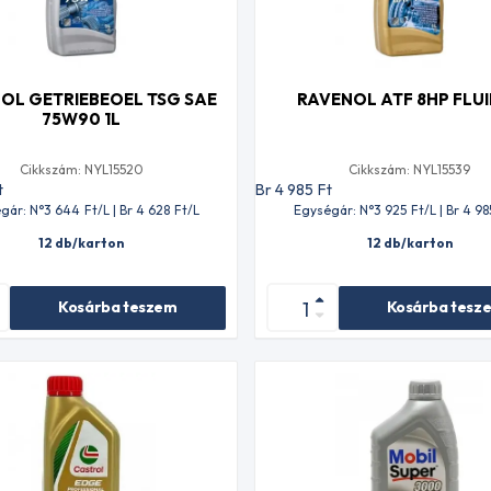
OL GETRIEBEOEL TSG SAE
RAVENOL ATF 8HP FLUI
75W90 1L
Cikkszám: NYL15520
Cikkszám: NYL15539
t
Br 4 985
Ft
gár: N°3 644
Ft
/L | Br 4 628
Ft
/L
Egységár: N°3 925
Ft
/L | Br 4 98
12 db/karton
12 db/karton
Kosárba teszem
Kosárba tesz