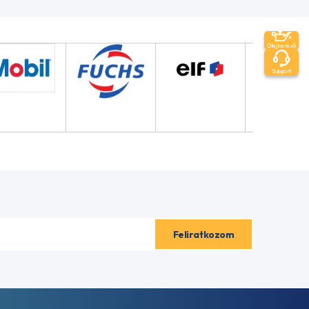
Olajkereső
Support