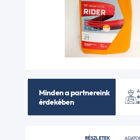
Minden a partnereink
A
a
érdekében
s
RÉSZLETEK
ADATO