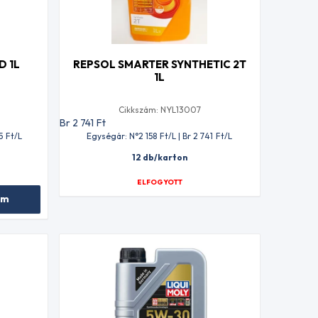
D 1L
REPSOL SMARTER SYNTHETIC 2T
1L
Cikkszám: NYL13007
Br 2 741
Ft
5
Ft
/L
Egységár: N°2 158
Ft
/L | Br 2 741
Ft
/L
12 db/karton
ELFOGYOTT
em