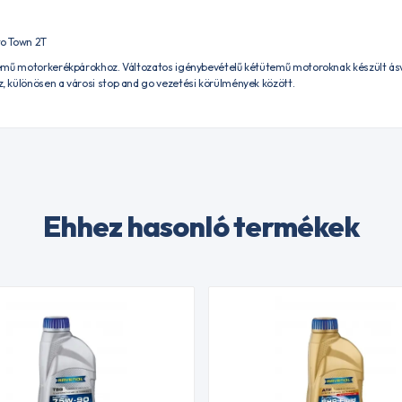
o Town 2T
emű motorkerékpárokhoz. Változatos igénybevételű kétütemű motoroknak készült ásv
 különösen a városi stop and go vezetési körülmények között.
Ehhez hasonló termékek