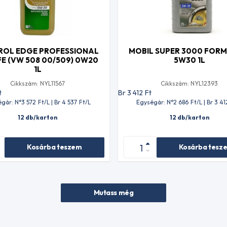
ROL EDGE PROFESSIONAL
MOBIL SUPER 3000 FORM
 FE (VW 508 00/509) 0W20
5W30 1L
1L
Cikkszám: NYL11567
Cikkszám: NYL12393
t
Br 3 412
Ft
gár: N°3 572
Ft
/L | Br 4 537
Ft
/L
Egységár: N°2 686
Ft
/L | Br 3 41
12 db/karton
12 db/karton
Kosárba teszem
Kosárba tesz
Mutass még