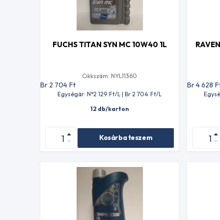
FUCHS TITAN SYN MC 10W40 1L
RAVEN
Cikkszám: NYL11360
Br 2 704
Ft
Br 4 628
F
Egységár: N°2 129
Ft
/L | Br 2 704
Ft
/L
Egysé
12 db/karton
Kosárba teszem