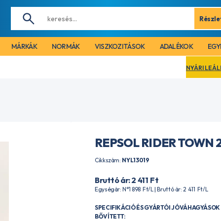
Részle
MÁRKÁK
NORMÁK
VISZKOZITÁSOK
ADALÉKOK
EGY
NYÁRI LEÁLLÁS MIATT CÉGÜ
REPSOL RIDER TOWN 2
Cikkszám:
NYL13019
Bruttó ár: 2 411
Ft
Egységár: N°1 898
Ft
/L | Bruttó ár: 2 411
Ft
/L
SPECIFIKÁCIÓ ÉS GYÁRTÓI JÓVÁHAGYÁSOK 
BŐVÍTETT: