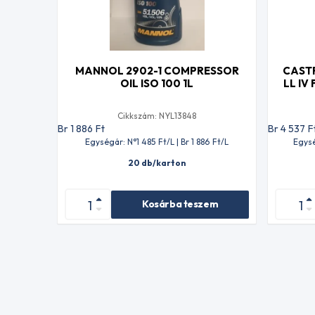
MANNOL 2902-1 COMPRESSOR
CAST
OIL ISO 100 1L
LL IV
Cikkszám: NYL13848
Br 1 886
Ft
Br 4 537
F
Egységár: N°1 485
Ft
/L | Br 1 886
Ft
/L
Egysé
20 db/karton
Kosárba teszem