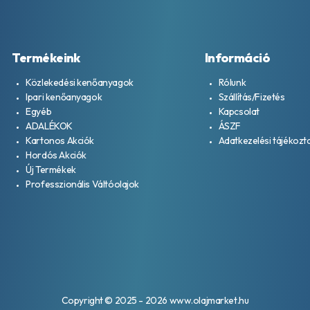
Termékeink
Információ
Közlekedési kenőanyagok
Rólunk
Ipari kenőanyagok
Szállítás/Fizetés
Egyéb
Kapcsolat
ADALÉKOK
ÁSZF
Kartonos Akciók
Adatkezelési tájékozt
Hordós Akciók
Új Termékek
Professzionális Váltóolajok
Copyright © 2025 - 2026 www.olajmarket.hu