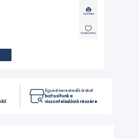
Nyomtatás
Kedvencekhez
Egyedi kereskedői árakat
biztosítunk a
lül
viszonteladóink részére