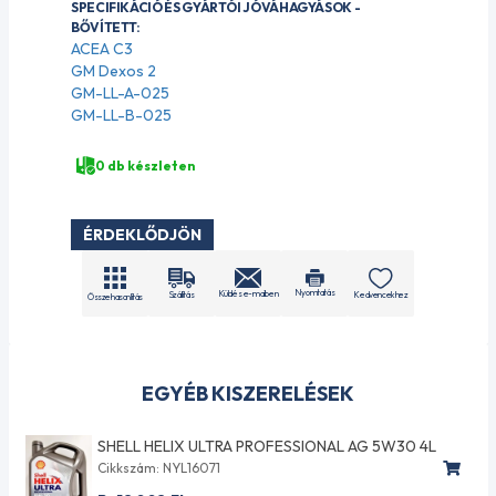
SPECIFIKÁCIÓ ÉS GYÁRTÓI JÓVÁHAGYÁSOK -
BŐVÍTETT:
ACEA C3
GM Dexos 2
GM-LL-A-025
GM-LL-B-025
0 db készleten
ÉRDEKLŐDJÖN
Nyomtatás
Küldés e-mailben
Szállítás
Kedvencekhez
Összehasonlítás
EGYÉB KISZERELÉSEK
SHELL HELIX ULTRA PROFESSIONAL AG 5W30 4L
Cikkszám: NYL16071