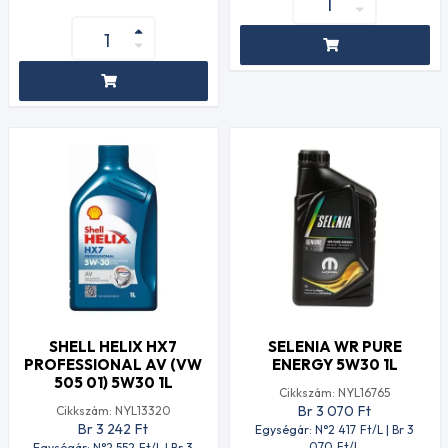
SHELL HELIX HX7
SELENIA WR PURE
PROFESSIONAL AV (VW
ENERGY 5W30 1L
505 01) 5W30 1L
Cikkszám: NYL16765
Br 3 070
Ft
Cikkszám: NYL13320
Br 3 242
Ft
Egységár: N°2 417
Ft
/L | Br 3
070
Ft
/L
Egységár: N°2 552
Ft
/L | Br 3