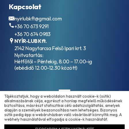
Kapcsolat
nyirlubkft@gmail.com
+36 70 673 9291
+36 70 674 0983
NYÍR-LUB Kft.
2142 Nagytarcsa Felső Ipari krt. 3
Nyitvatartás:
Hétfőtől – Péntekig, 8.00 – 17.00-ig
(ebédidő 12.00-12.30 között)
Tájékoztatjuk, hogy a weboldalon használt cookie-k (sütik)
alkalmazásának célja, egyrészt a honlap megfelelő működésének
biztosítása, másrészt statisztikai célú adatszolgáltatás, amelyek
alapján a személyek beazonosítása nem lehetséges. Bizonyos
sütik pedig épp a webáruházban való vásárlását könnyítik meg. A
Copyright © 2025 - 2026 www.olajmarket.hu
webhely használatával elfogadja a cookie-k használatát.