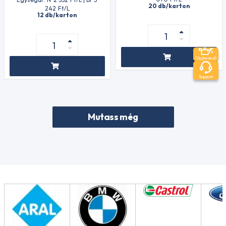
20 db/karton
242
Ft
/L
12 db/karton
Olajkereső
Support
Mutass még