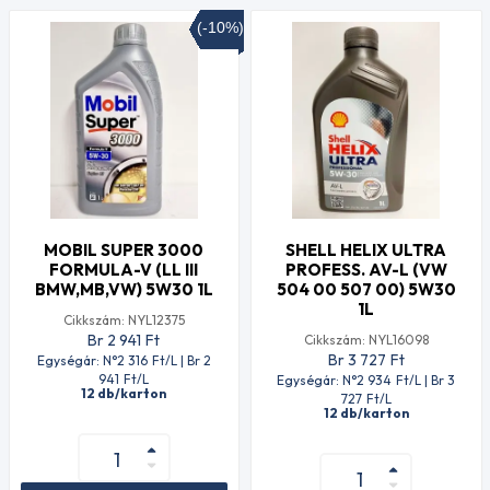
(-10%)
MOBIL SUPER 3000
SHELL HELIX ULTRA
FORMULA-V (LL III
PROFESS. AV-L (VW
BMW,MB,VW) 5W30 1L
504 00 507 00) 5W30
1L
Cikkszám: NYL12375
Br 2 941
Ft
Cikkszám: NYL16098
Br 3 727
Ft
Egységár: N°2 316
Ft
/L | Br 2
941
Ft
/L
Egységár: N°2 934
Ft
/L | Br 3
12 db/karton
727
Ft
/L
12 db/karton