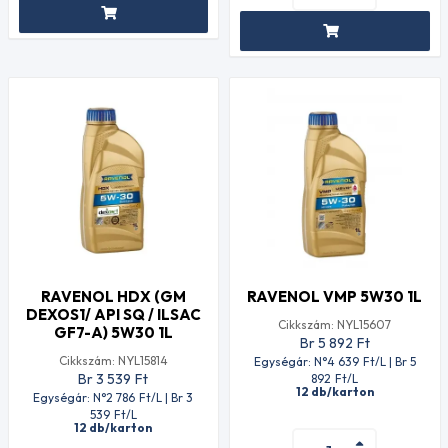
RAVENOL HDX (GM
RAVENOL VMP 5W30 1L
DEXOS1/ API SQ / ILSAC
Cikkszám: NYL15607
GF7-A) 5W30 1L
Br 5 892
Ft
Cikkszám: NYL15814
Egységár: N°4 639
Ft
/L | Br 5
Br 3 539
Ft
892
Ft
/L
12 db/karton
Egységár: N°2 786
Ft
/L | Br 3
539
Ft
/L
12 db/karton