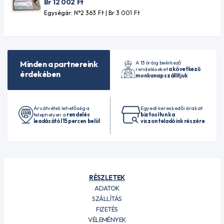
Br 12 002
Ft
Egységár: N°2 363
Ft
| Br 3 001
Ft
A 13 óráig beérkező
Minden a partnereink
rendeléseket
a következő
érdekében
munkanap szállítjuk
Áruátvételi lehetőség a
Egyedi kereskedői árakat
telephelyen a
rendelés
biztosítunk a
leadásától 15 percen belül
viszonteladóink részére
RÉSZLETEK
ADATOK
SZÁLLÍTÁS
FIZETÉS
VÉLEMÉNYEK