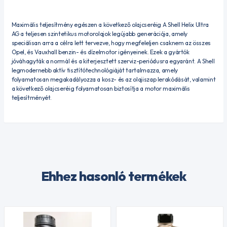
Maximális teljesítmény egészen a következő olajcseréig A Shell Helix Ultra
AG a teljesen szintetikus motorolajok legújabb generációja, amely
speciálisan arra a célra lett tervezve, hogy megfeleljen csaknem az összes
Opel, és Vauxhall benzin- és dízelmotor igényeinek. Ezek a gyártók
jóváhagyták a normál és a kiterjesztett szerviz-periódusra egyaránt. A Shell
legmodernebb aktív tisztítótechnológiáját tartalmazza, amely
folyamatosan megakadályozza a kosz- és az olajiszap lerakódását, valamint
a következő olajcseréig folyamatosan biztosítja a motor maximális
teljesítményét.
Ehhez hasonló termékek