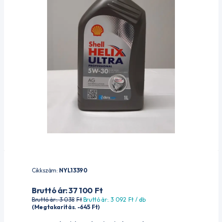
Cikkszám:
NYL13390
Bruttó ár: 37 100
Ft
Bruttó ár:. 3 038
Ft
Bruttó ár:. 3 092
Ft
/ db
(Megtakarítás. -645
Ft
)