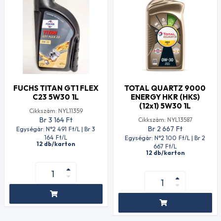
FUCHS TITAN GT1 FLEX
TOTAL QUARTZ 9000
C23 5W30 1L
ENERGY HKR (HKS)
(12x1) 5W30 1L
Cikkszám: NYL11359
Br 3 164
Ft
Cikkszám: NYL13587
Br 2 667
Ft
Egységár: N°2 491
Ft
/L | Br 3
164
Ft
/L
Egységár: N°2 100
Ft
/L | Br 2
12 db/karton
667
Ft
/L
12 db/karton