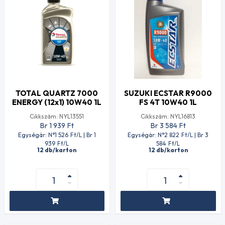
TOTAL QUARTZ 7000
SUZUKI ECSTAR R9000
ENERGY (12x1) 10W40 1L
FS 4T 10W40 1L
Cikkszám: NYL13551
Cikkszám: NYL16813
Br 1 939
Ft
Br 3 584
Ft
Egységár: N°1 526
Ft
/L | Br 1
Egységár: N°2 822
Ft
/L | Br 3
939
Ft
/L
584
Ft
/L
12 db/karton
12 db/karton