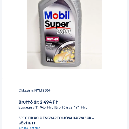
Cikkszám:
NYL12334
Bruttó ár: 2 494
Ft
Egységár: N°1 963
Ft
/L | Bruttó ár: 2 494
Ft
/L
SPECIFIKÁCIÓ ÉS GYÁRTÓI JÓVÁHAGYÁSOK -
BŐVÍTETT:
ACEA A3/B4