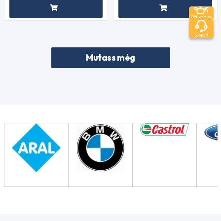
Olajkereső
Support
Mutass még