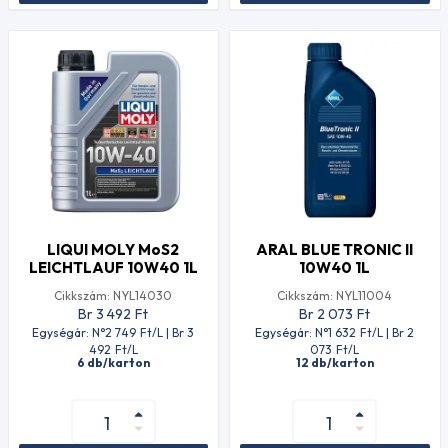
LIQUI MOLY MoS2
ARAL BLUE TRONIC II
LEICHTLAUF 10W40 1L
10W40 1L
Cikkszám: NYL14030
Cikkszám: NYL11004
Br 3 492
Ft
Br 2 073
Ft
Egységár: N°2 749
Ft
/L | Br 3
Egységár: N°1 632
Ft
/L | Br 2
492
Ft
/L
073
Ft
/L
6 db/karton
12 db/karton