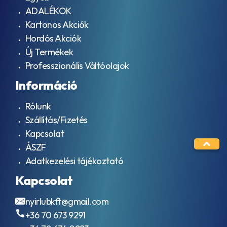
ADALÉKOK
Kartonos Akciók
Hordós Akciók
Új Termékek
Professzionális Váltóolajok
Információ
Rólunk
Szállítás/Fizetés
Kapcsolat
ÁSZF
Adatkezelési tájékoztató
Kapcsolat
nyirlubkft@gmail.com
+36 70 673 9291