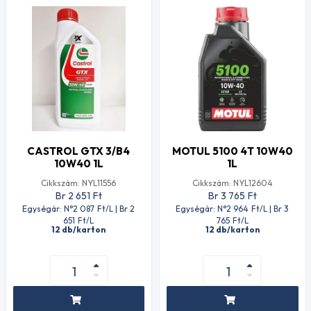
CASTROL GTX 3/B4
MOTUL 5100 4T 10W40
10W40 1L
1L
Cikkszám: NYL11556
Cikkszám: NYL12604
Br 2 651
Ft
Br 3 765
Ft
Egységár: N°2 087
Ft
/L | Br 2
Egységár: N°2 964
Ft
/L | Br 3
651
Ft
/L
765
Ft
/L
12 db/karton
12 db/karton