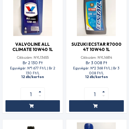
VALVOLINE ALL
SUZUKI ECSTAR R7000
CLIMATE 10W40 1L
4T 10W40 1L
Cikkszám: NYL13655
Cikkszám: NYL16814
Br 2 130
Ft
Br 3 008
Ft
Egységár: N°1 677
Ft
/L | Br 2
Egységár: N°2 368
Ft
/L | Br 3
130
Ft
/L
008
Ft
/L
12 db/karton
12 db/karton