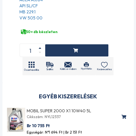
API SL/CF
MB 229.1
VW 505 00
50+ db készleten
Nyomtatás
Küldés e-mailben
Szállítás
Kedvencekhez
Összehasonlítás
EGYÉB KISZERELÉSEK
MOBIL SUPER 2000 X1 10W40 5L
Cikkszám: NYL12337
Br 10 755
Ft
Egységár: N°1 694
Ft
| Br 2 151
Ft