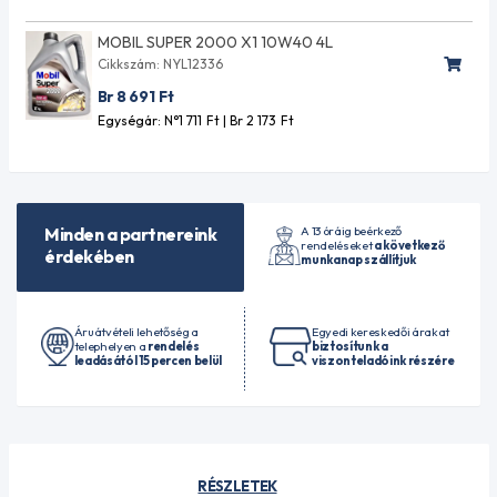
MOBIL SUPER 2000 X1 10W40 4L
Cikkszám: NYL12336
Br 8 691
Ft
Egységár: N°1 711
Ft
| Br 2 173
Ft
A 13 óráig beérkező
Minden a partnereink
rendeléseket
a következő
érdekében
munkanap szállítjuk
Áruátvételi lehetőség a
Egyedi kereskedői árakat
telephelyen a
rendelés
biztosítunk a
leadásától 15 percen belül
viszonteladóink részére
RÉSZLETEK