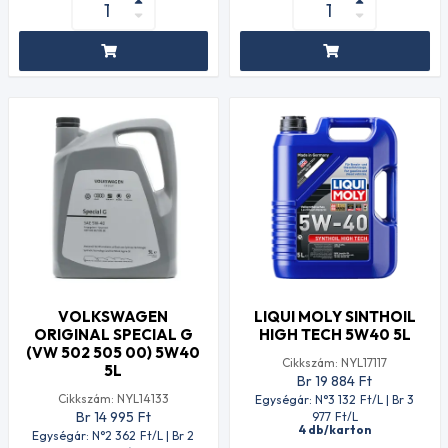
VOLKSWAGEN
LIQUI MOLY SINTHOIL
ORIGINAL SPECIAL G
HIGH TECH 5W40 5L
(VW 502 505 00) 5W40
Cikkszám: NYL17117
5L
Br 19 884
Ft
Cikkszám: NYL14133
Egységár: N°3 132
Ft
/L | Br 3
Br 14 995
Ft
977
Ft
/L
4 db/karton
Egységár: N°2 362
Ft
/L | Br 2