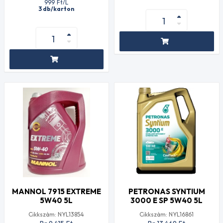
999
Ft
/L
3 db/karton
MANNOL 7915 EXTREME
PETRONAS SYNTIUM
5W40 5L
3000 E SP 5W40 5L
Cikkszám: NYL13854
Cikkszám: NYL16861