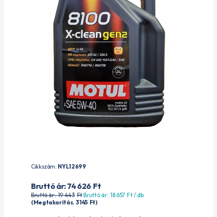
Cikkszám:
NYL12699
Bruttó ár: 74 626
Ft
Bruttó ár:. 19 443
Ft
Bruttó ár:. 18 657
Ft
/ db
(Megtakarítás. 3 145
Ft
)