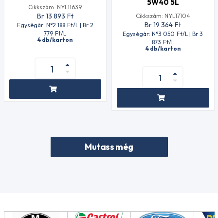
5W40 5L
Cikkszám: NYL11639
Br 13 893
Ft
Cikkszám: NYL17104
Br 19 364
Ft
Egységár: N°2 188
Ft
/L | Br 2
779
Ft
/L
Egységár: N°3 050
Ft
/L | Br 3
4 db/karton
873
Ft
/L
4 db/karton
Mutass még