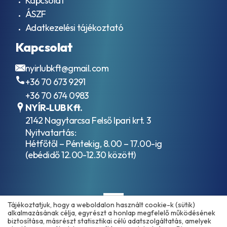
Kapcsolat
ÁSZF
Adatkezelési tájékoztató
Kapcsolat
nyirlubkft@gmail.com
+36 70 673 9291
+36 70 674 0983
NYÍR-LUB Kft.
2142 Nagytarcsa Felső Ipari krt. 3
Nyitvatartás:
Hétfőtől – Péntekig, 8.00 – 17.00-ig
(ebédidő 12.00-12.30 között)
Tájékoztatjuk, hogy a weboldalon használt cookie-k (sütik)
alkalmazásának célja, egyrészt a honlap megfelelő működésének
biztosítása, másrészt statisztikai célú adatszolgáltatás, amelyek