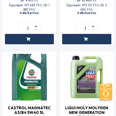
Br 9 415
Ft
Br 13 469
Ft
Egységár: N°1 483
Ft
/L | Br 1
Egységár: N°2 121
Ft
/L | Br 2
883
Ft
/L
694
Ft
/L
4 db/karton
4 db/karton
Olajkereső
Support
CASTROL MAGNATEC
LIQUI MOLY MOLYGEN
A3/B4 5W40 5L
NEW GENERATION