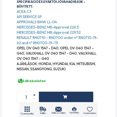
SPECIFIKÁCIÓ ÉS GYÁRTÓI JÓVÁHAGYÁSOK -
BŐVÍTETT:
ACEA C3
API SERVICE SP
APPROVALS BMW LL-04
MERCEDES-BENZ MB-Approval 226.5
MERCEDES-BENZ MB-Approval 229.52
RENAULT RN0710 - RN0700 under n° RN0710-19-
62 and n° RN0700-19-75
OPEL OV 040 1547 - D40, OPEL OV 040 1547 -
G40, VAUXHALL OV 040 1547 - D40, VAUXHALL
OV 040 1547 - G40
AJÁNLÁSOK: HONDA, HYUNDAI, KIA, MITSUBISHI,
NISSAN, SSANGYONG, SUZUKI
4 db készleten
Nyomtatás
Küldés e-mailben
Szállítás
Kedvencekhez
Összehasonlítás