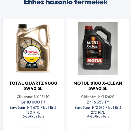
Ehhez hasonló termékek
TOTAL QUARTZ 9000
MOTUL 8100 X-CLEAN
5W40 5L
5W40 5L
Cikkszám: NYL13410
Cikkszám: NYL12620
Br 10 600
Ft
Br 16 357
Ft
Egységár: N°1 670
Ft
/L | Br 2
Egységár: N°2 576
Ft
/L | Br 3
120
Ft
/L
272
Ft
/L
3 db/karton
4 db/karton