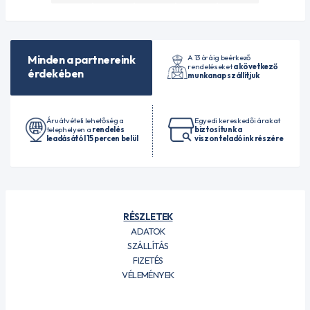
A 13 óráig beérkező
Minden a partnereink
rendeléseket
a következő
érdekében
munkanap szállítjuk
Áruátvételi lehetőség a
Egyedi kereskedői árakat
telephelyen a
rendelés
biztosítunk a
leadásától 15 percen belül
viszonteladóink részére
RÉSZLETEK
ADATOK
SZÁLLÍTÁS
FIZETÉS
VÉLEMÉNYEK