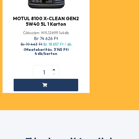
MOTUL 8100 X-CLEAN GEN2
5W40 5L 1 Karton
Cikkszám: NYL12699 1x4db
Br 74 626
Ft
Br. 19 443
Ft
Br. 18 657
Ft
/ db
(Megtakarítás. 3 145
Ft
)
4 db/karton