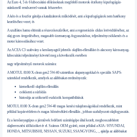
Az Euro 4, 5 és 6 kibocsátási előírásoknak megfelelő motorok érzékeny kipufogógáz-
utánkezelő rendszerrel vannak felszerelve.
A kén és a foszfor gátolja a katalizátorok működését, ami a kipufogógázok nem hatékony
kezeléséhez vezet; és
A szulfátos hamu eltömíti a részecskeszűrőket, ami a regenerációs ciklus lerövidüléséhez, az
olaj gyors öregedéséhez, magasabb üzemanyag-fogyasztáshoz, teljesítménycsökkenés és a
motor károsodásához vezet.
Az ACEA C3 szabvány a kenőanyagtól jelentős olajfilm-ellenállást és alacsony károsanyag-
kibocsátási teljesítményt követel meg a következők esetében
nagy teljesítményű motorok számára:
A MOTUL 8100 X-clean gen2 5W-40 szintetikus alapanyagokkal és speciális SAPS-
szintekkel rendelkezik, amelyek az alábbiakat eredményezik:
kiemelkedő olajfilm-ellenállás
csökkenti a súrlódás
biztosítja az utókezelő eszközök kompatibilitását.
MOTUL 8100 X-clean gen2 5W-40 magas kenési tulajdonságokkal rendelkezik, mint
például kopásvédelem és magas hőmérsékleti ellenállás , jobban szabályozott olajfogyasztás.
Ez a kenőanyagtípus a járművek fedélzeti számítógépe által kezelt, meghosszabbított
olajleeresztési időközöket ér el. Számos OEM gyártó, mint például a KIA / HYUNDAI,
HONDA, MITSUBISHI, NISSAN, SUZUKI, SSANGYONG,..., ajánlja az alábbiakat