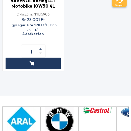
RAVENOL Racing 4-T
Motobike 10W50 4L
Support
Cikkszám: NYL15903
Br 23 001
Ft
Egységár: N°4 528
Ft
/L | Br 5
751
Ft
/L
4 db/karton