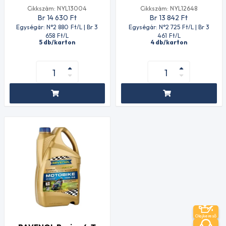
Cikkszám: NYL13004
Cikkszám: NYL12648
Br 14 630
Ft
Br 13 842
Ft
Egységár: N°2 880
Ft
/L | Br 3
Egységár: N°2 725
Ft
/L | Br 3
658
Ft
/L
461
Ft
/L
5 db/karton
4 db/karton
Olajkereső