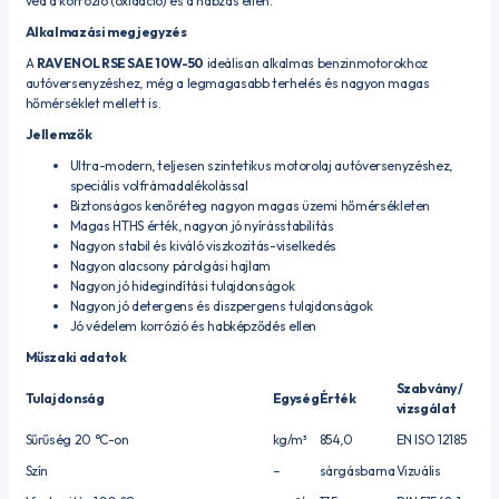
véd a korrózió (oxidáció) és a habzás ellen.
Alkalmazási megjegyzés
A
RAVENOL RSE SAE 10W-50
ideálisan alkalmas benzinmotorokhoz
autóversenyzéshez, még a legmagasabb terhelés és nagyon magas
hőmérséklet mellett is.
Jellemzők
Ultra-modern, teljesen szintetikus motorolaj autóversenyzéshez,
speciális volfrámadalékolással
Biztonságos kenőréteg nagyon magas üzemi hőmérsékleten
Magas HTHS érték, nagyon jó nyírásstabilitás
Nagyon stabil és kiváló viszkozitás-viselkedés
Nagyon alacsony párolgási hajlam
Nagyon jó hidegindítási tulajdonságok
Nagyon jó detergens és diszpergens tulajdonságok
Jó védelem korrózió és habképződés ellen
Műszaki adatok
Szabvány /
Tulajdonság
Egység
Érték
vizsgálat
Sűrűség 20 °C-on
kg/m³
854,0
EN ISO 12185
Szín
–
sárgásbarna
Vizuális