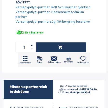
BŐVÍTETT:
Versenypálya-partner: Ralf Schumacher ajánlása
Versenypálya-partner: Hockenheim prémium
partner
Versenypálya-partnerség: Nürburgring tesztelve
12 db készleten
Nyomtatás
Küldés e-mailben
Szállítás
Kedvencekhez
Összehasonlítás
A 13 óráig beérkező
Minden a partnereink
rendeléseket
a következő
érdekében
munkanap szállítjuk
Áruátvételi lehetőség a
Egyedi kereskedői árakat