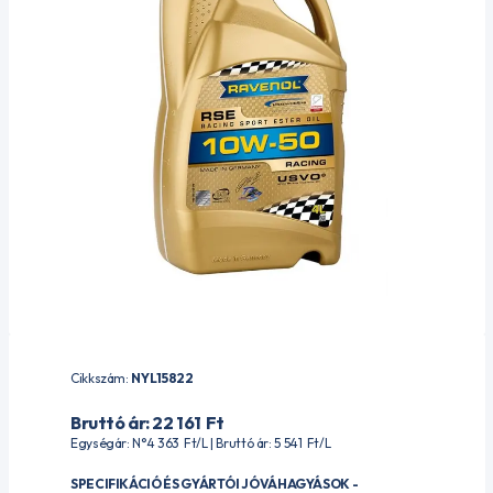
Cikkszám:
NYL15822
Bruttó ár: 22 161
Ft
Egységár: N°4 363
Ft
/L | Bruttó ár: 5 541
Ft
/L
SPECIFIKÁCIÓ ÉS GYÁRTÓI JÓVÁHAGYÁSOK -