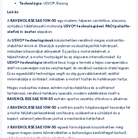
Technológia:
USVO®, Racing
Leírás
A
RAVENOL RSE SAE 10W-50
egy modern, teljesen szintetikus, alacsony
súrlódású többfokozatú motorolaj
USVO® technológiával
,
PAO (polialfa-
olefin)
és
észter
alapokon.
Az
USVO® technológiának
köszönhetően rendkívül magas viszkozitás-
stabilitást érünk el. Elkerüljük a polimer viszkozitásjavítók hátrányait,
miközben kihasználjuk előnyeiket. Ez javítja a motorvédelmet, a
teljesítményt, a motor tisztaságát és az olajcsere-intervallumokat. Az
USVO® technológia
lehetővé teszi, hogy a termék a teljes csereperiódus
alatt ne szenvedjen nyírási veszteséget, és rendkívül oxidáció-stabil legyen.
Ez az egyedülálló technológia segíti az olaj gyorsabb kenését, ezáltal
minimalizálja a súrlódást, miközben a motort tisztán és hatékonyan tartja.
Magas viszkozitási indexe, extrém nyírásstabilitása és a volfrámot
tartalmazó, rendkívül hatékony speciális, modern adalékolása miatt a
RAVENOL RSE SAE 10W-50
extrém sportos vezetési stílushoz is alkalmas.
A
RAVENOL RSE SAE 10W-50
a volfrám pozitív tulajdonságait használja fel
a motor felületszerkezetének simítására, csökkentve a súrlódást és a
kopást, valamint jelentősen javítva a mechanikai hatásfokot.
A
RAVENOL RSE SAE 10W-50
egyedi formulájának köszönhetően még
nagyon magas üzemi hőmérsékleten is biztonságos kenőréteget biztosít,