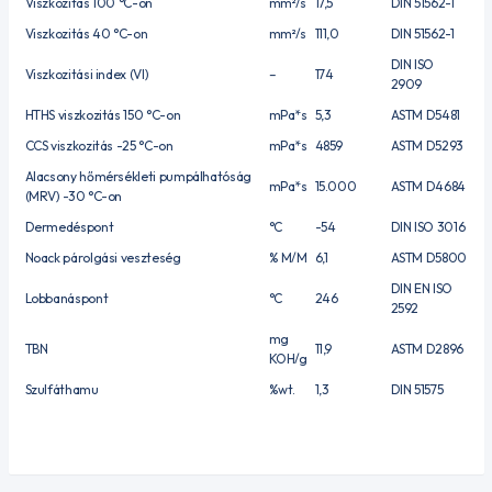
Viszkozitás 100 °C-on
mm²/s
17,5
DIN 51562-1
Viszkozitás 40 °C-on
mm²/s
111,0
DIN 51562-1
DIN ISO
Viszkozitási index (VI)
–
174
2909
HTHS viszkozitás 150 °C-on
mPa*s
5,3
ASTM D5481
CCS viszkozitás -25 °C-on
mPa*s
4859
ASTM D5293
Alacsony hőmérsékleti pumpálhatóság
mPa*s
15.000
ASTM D4684
(MRV) -30 °C-on
Dermedéspont
°C
-54
DIN ISO 3016
Noack párolgási veszteség
% M/M
6,1
ASTM D5800
DIN EN ISO
Lobbanáspont
°C
246
2592
mg
TBN
11,9
ASTM D2896
KOH/g
Szulfáthamu
%wt.
1,3
DIN 51575