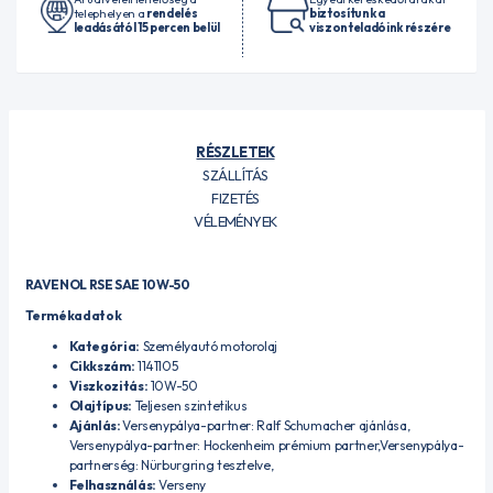
telephelyen a
rendelés
biztosítunk a
leadásától 15 percen belül
viszonteladóink részére
RÉSZLETEK
SZÁLLÍTÁS
FIZETÉS
VÉLEMÉNYEK
RAVENOL RSE SAE 10W-50
Termékadatok
Kategória:
Személyautó motorolaj
Cikkszám:
1141105
Viszkozitás:
10W-50
Olajtípus:
Teljesen szintetikus
Ajánlás:
Versenypálya-partner: Ralf Schumacher ajánlása,
Versenypálya-partner: Hockenheim prémium partner,Versenypálya-
partnerség: Nürburgring tesztelve,
Felhasználás:
Verseny