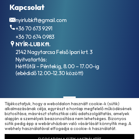
Kapcsolat
nyirlubkft@gmail.com
+36 70 673 9291
+36 70 674 0983
NYÍR-LUB Kft.
2142 Nagytarcsa Felső Ipari krt. 3
Nyitvatartás:
Hétfőtől – Péntekig, 8.00 – 17.00-ig
(ebédidő 12.00-12.30 között)
Tájékoztatjuk, hogy a weboldalon használt cookie-k (sütik)
alkalmazásának célja, egyrészt a honlap megfelelő működésének
biztosítása, másrészt statisztikai célú adatszolgáltatás, amelyek
alapján a személyek beazonosítása nem lehetséges. Bizonyos
sütik pedig épp a webáruházban való vásárlását könnyítik meg. A
Copyright © 2025 - 2026 www.olajmarket.hu
webhely használatával elfogadja a cookie-k használatát.