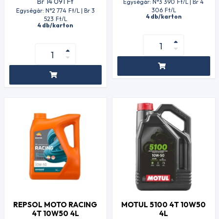
Br 14 091
Ft
Egységár: N°3 390
Ft
/L | Br 4
306
Ft
/L
Egységár: N°2 774
Ft
/L | Br 3
4 db/karton
523
Ft
/L
4 db/karton
REPSOL MOTO RACING
MOTUL 5100 4T 10W50
4T 10W50 4L
4L