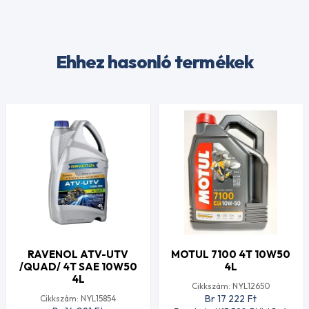
Ehhez hasonló termékek
RAVENOL ATV-UTV
MOTUL 7100 4T 10W50
/QUAD/ 4T SAE 10W50
4L
4L
Cikkszám: NYL12650
Br 17 222
Ft
Cikkszám: NYL15854